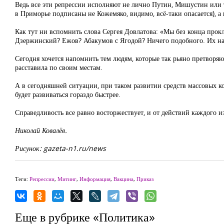
Ведь все эти репрессии исполняют не лично Путин, Мишустин или т
в Приморье подписаны не Кожемяко, видимо, всё-таки опасается), а
Как тут ни вспомнить слова Сергея Довлатова: «Мы без конца прокл
Дзержинский? Ежов? Абакумов с Ягодой? Ничего подобного. Их на
Сегодня хочется напомнить тем людям, которые так рьяно претворяю
расставила по своим местам.
А в сегодняшней ситуации, при таком развитии средств массовых 
будет развиваться гораздо быстрее.
Справедливость все равно восторжествует, и от действий каждого из
Николай Ковалёв.
Рисунок: gazeta-n1.ru/news
Теги:
Репрессии
,
Митинг
,
Информация
,
Вакцина
,
Приказ
Еще в рубрике «Политика»