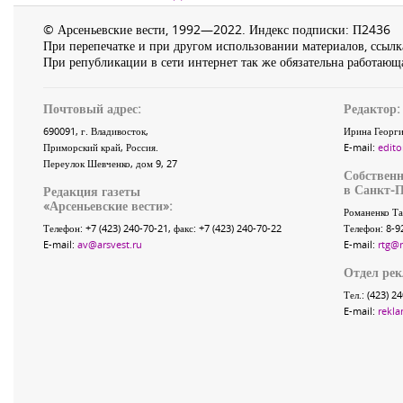
© Арсеньевские вести, 1992—2022. Индекс подписки: П2436
При перепечатке и при другом использовании материалов, ссылка
При републикации в сети интернет так же обязательна работающа
Почтовый адрес:
Редактор:
690091
, г.
Владивосток
,
Ирина Георги
Приморский край
,
Россия
.
E-mail:
edito
Переулок Шевченко
, дом 9, 27
Собственн
в Санкт-П
Редакция газеты
«
Арсеньевские вести
»:
Романенко Та
Телефон:
+7 (423) 240-70-21
, факс:
+7 (423) 240-70-22
Телефон: 8-9
E-mail:
av@arsvest.ru
E-mail:
rtg@
Отдел ре
Тел.: (423) 2
E-mail:
rekla