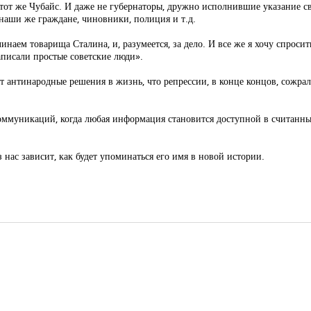
от же Чубайс. И даже не губернаторы, дружно исполнившие указание све
 наши же граждане, чиновники, полиция и т.д.
инаем товарища Сталина, и, разумеется, за дело. И все же я хочу спрос
писали простые советские люди».
т антинародные решения в жизнь, что репрессии, в конце концов, сожрали
коммуникаций, когда любая информация становится доступной в считанн
 нас зависит, как будет упоминаться его имя в новой истории.