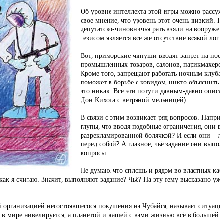
Об уровне интеллекта этой игры можно рассу
свое мнение, что уровень этот очень низкий. 
депутатско-чиновничья рать взяли на вооруже
тезисом является все же отсутствие всякой ло
Вот, приморские чинуши вводят запрет на по
промышленных товаров, салонов, парикмахер
Кроме того, запрещают работать ночным клуба
поможет в борьбе с ковидом, никто объяснить
это никак. Все эти потуги давным-давно опис
Дон Кихота с ветряной мельницей).
В связи с этим возникает ряд вопросов. Нап
глупы, что вводя подобные ограничения, они 
разрекламированной болячкой? И если они – л
перед собой? А главное, чьё задание они вып
вопросы.
Не думаю, что сплошь и рядом во властных к
ак я считаю. Значит, выполняют задание? Чьё? На эту тему высказано уж
й организацией несостоявшегося покушения на Чубайса, называет ситу
в в мире нивелируется, а планетой и нашей с вами жизнью всё в больше