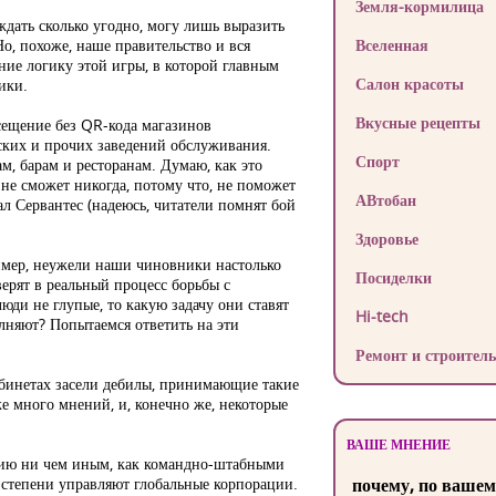
Земля-кормилица
ждать сколько угодно, могу лишь выразить
Но, похоже, наше правительство и вся
Вселенная
ние логику этой игры, в которой главным
Салон красоты
гики.
Вкусные рецепты
сещение без QR-кода магазинов
ских и прочих заведений обслуживания.
Спорт
м, барам и ресторанам. Думаю, как это
 не сможет никогда, потому что, не поможет
АВтобан
ал Сервантес (надеюсь, читатели помнят бой
Здоровье
ример, неужели наши чиновники настолько
Посиделки
верят в реальный процесс борьбы с
юди не глупые, то какую задачу они ставят
Hi-tech
олняют? Попытаемся ответить на эти
Ремонт и строитель
абинетах засели дебилы, принимающие такие
е много мнений, и, конечно же, некоторые
ВАШЕ МНЕНИЕ
ацию ни чем иным, как командно-штабными
й степени управляют глобальные корпорации.
почему, по вашем