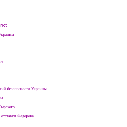
riot
 Украины
ет
нтий безопасности Украины
ны
Сырского
 отставки Федорова