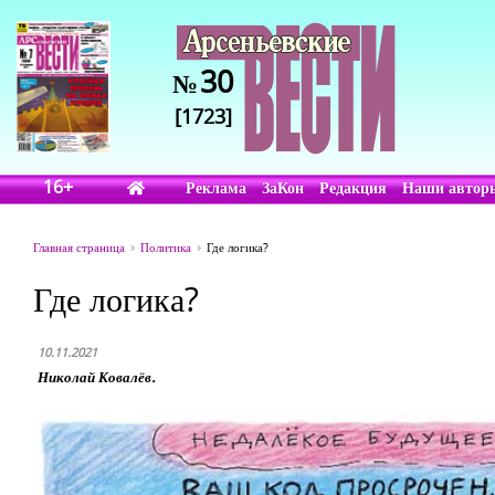
30
№
[1723]
16+
Реклама
ЗаКон
Редакция
Наши автор
Главная страница
Политика
Где логика?
Где логика?
10.11.2021
Николай Ковалёв.