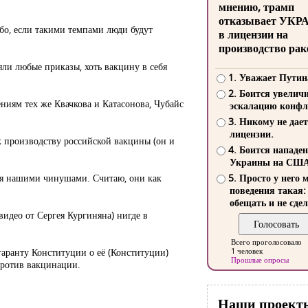
мнению, трамп
отказывает УКР
ибо, если такими темпами люди будут
в лицензии на
производство рак
яли любые приказы, хоть вакцину в себя
1. Уважает Путин
2. Боится увелич
ениям тех же Квачкова и Катасонова, Чубайс
эскалацию конфл
3. Никому не дает
лицензии.
 к производству российской вакцины (он и
4. Боится нападе
Украины на СШ
тся нашими чинушами. Считаю, они как
5. Просто у него 
поведения такая:
обещать и не сдел
видео от Сергея Кургиняна) нигде в
Всего проголосовало
гаранту Конституции о её (Конституции)
1 человек
Прошлые опросы
против вакцинации.
Наши проект