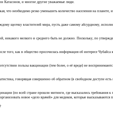
тин Катасонов, и многие другие уважаемые люди.
акая, что необходимо резко уменьшить количество населения на планете, 
аждому щелчку властителей мира, пусть даже самому абсурдному, исполн
ций, никакого мелкого и среднего быть не должно. Поскольку, по утвержд
осле того, как в общество просочилась информация об интересе Чубайса
 отсутствии пользы вакцинации (тем более, о её вреде) не воспринимаю
татистика, говорящая совершенно об обратном (в свободном доступе есть 
инации (по всей стране прошли митинги, где высказались требования к 
организовать новое «дело врачей» для медиков, которые высказываются 
?