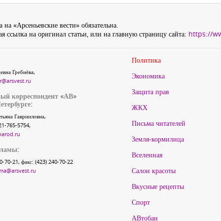
 на «Арсеньевские вести» обязательна.
я ссылка на оригинал статьи, или на главную страницу сайта:
https://w
Политика
евна Гребнёва,
Экономика
r@arsvest.ru
Защита прав
ый корреспондент «АВ»
етербурге:
ЖКХ
тьяна Гаврииловна,
Письма читателей
21-765-5754,
narod.ru
Земля-кормилица
кламы:
Вселенная
40-70-21, факс: (423) 240-70-22
Салон красоты
ma@arsvest.ru
Вкусные рецепты
Спорт
АВтобан