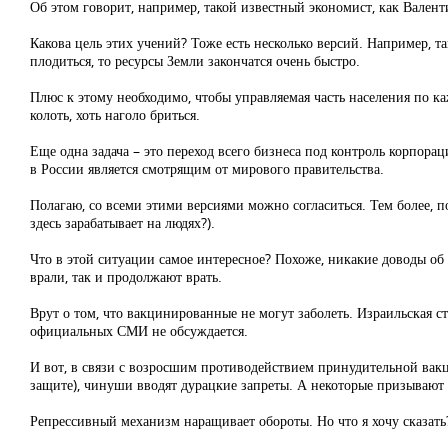
Об этом говорит, например, такой известный экономист, как Вален
Какова цель этих учений? Тоже есть несколько версий. Например, т
плодиться, то ресурсы Земли закончатся очень быстро.
Плюс к этому необходимо, чтобы управляемая часть населения по к
колоть, хоть наголо бриться.
Еще одна задача – это переход всего бизнеса под контроль корпора
в России является смотрящим от мирового правительства.
Полагаю, со всеми этими версиями можно согласиться. Тем более, п
здесь зарабатывает на людях?).
Что в этой ситуации самое интересное? Похоже, никакие доводы об
врали, так и продолжают врать.
Врут о том, что вакцинированные не могут заболеть. Израильская с
официальных СМИ не обсуждается.
И вот, в связи с возросшим противодействием принудительной вакц
защите), чинуши вводят дурацкие запреты. А некоторые призывают 
Репрессивный механизм наращивает обороты. Но что я хочу сказать