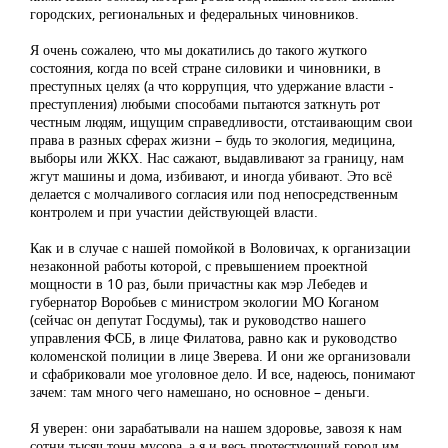
городских, региональных и федеральных чиновников.
Я очень сожалею, что мы докатились до такого жуткого
состояния, когда по всей стране силовики и чиновники, в
преступных целях (а что коррупция, что удержание власти -
преступления) любыми способами пытаются заткнуть рот
честным людям, ищущим справедливости, отстаивающим свои
права в разных сферах жизни – будь то экология, медицина,
выборы или ЖКХ. Нас сажают, выдавливают за границу, нам
жгут машины и дома, избивают, и иногда убивают. Это всё
делается с молчаливого согласия или под непосредственным
контролем и при участии действующей власти.
Как и в случае с нашей помойкой в Воловичах, к организации
незаконной работы которой, с превышением проектной
мощности в 10 раз, были причастны как мэр Лебедев и
губернатор Воробьев с министром экологии МО Коганом
(сейчас он депутат Госдумы), так и руководство нашего
управления ФСБ, в лице Филатова, равно как и руководство
коломенской полиции в лице Зверева. И они же организовали
и сфабриковали мое уголовное дело. И все, надеюсь, понимают
зачем: там много чего намешано, но основное – деньги.
Я уверен: они зарабатывали на нашем здоровье, завозя к нам
сотни тысяч тонн мусора, а я и весь протестующий город им