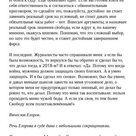
себя ответственность и согласиться с обвинительным
приговором, то сделайте это, пожалуйста, достойно: не стоит
заменять реальный срок на условный, не стоит давать мне
обязательные часы работ – нет. Взвесьте аргументы, и назначьте
реальный срок лишения свободы, если вдруг я, по вашему
мнению, окажусь виновен. Понимаю, что это сложный выбор,
но зато это будет честно, и станет достойным завершением
фарса.
И последнее. Журналисты часто спрашивали меня: а если бы
была возможность, то вернулся бы ты обратно и сделал бы то,
что делал тогда, в 2018-м? И я отвечал: «Да. Потому что когда
война, мужчина должен защищать своих близких. А я умею
защищать. И я бы сделал это снова». Возможно, был бы умнее,
и давал меньше шансов завести на меня уголовное дело, о
котором меня не предупреждал только ленивый, но делал бы
ровно то, что делал. Потому что меня так воспитывали: нельзя
проходить мимо чужой беды. А если уж своя, то тем более.
Свободу всем политзаключённым!»
Вячеслав Егоров.
Речь Егорова в суде дана с небольшими сокращениями.