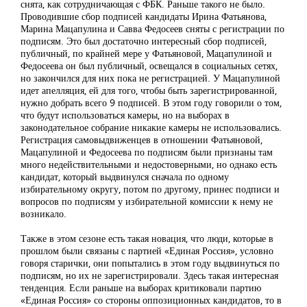
снята, как сотрудничающая с ФБК. Раньше такого не было.
Проводившие сбор подписей кандидаты Ирина Фатьянова,
Марина Мацапулина и Савва Федосеев сняты с регистрации по
подписям. Это был достаточно интересный сбор подписей,
публичный, по крайней мере у Фатьяновой, Мацапулиной и
Федосеева он был публичный, освещался в социальных сетях,
но закончился для них пока не регистрацией. У Мацапулиной
идет апелляция, ей для того, чтобы быть зарегистрированной,
нужно добрать всего 9 подписей. В этом году говорили о том,
что будут использоваться камеры, но на выборах в
законодательное собрание никакие камеры не использовались.
Регистрация самовыдвиженцев в отношении Фатьяновой,
Мацапулиной и Федосеева по подписям были признаны там
много недействительными и недостоверными, но однако есть
кандидат, который выдвинулся сначала по одному
избирательному округу, потом по другому, принес подписи и
вопросов по подписям у избирательной комиссии к нему не
возникало.
Также в этом сезоне есть такая новация, что люди, которые в
прошлом были связаны с партией «Единая Россия», условно
говоря старички, они попытались в этом году выдвинуться по
подписям, но их не зарегистрировали. Здесь такая интересная
тенденция. Если раньше на выборах критиковали партию
«Единая Россия» со стороны оппозиционных кандидатов, то в