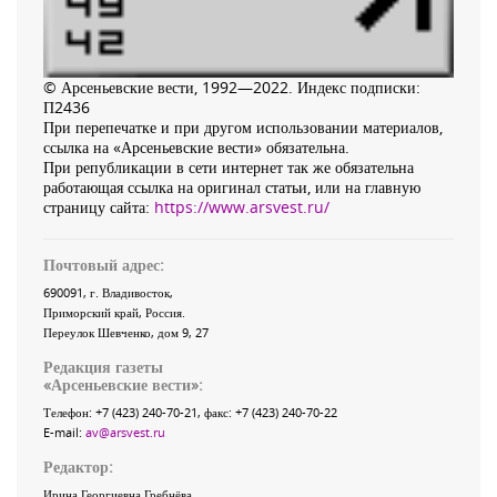
© Арсеньевские вести, 1992—2022. Индекс подписки:
П2436
При перепечатке и при другом использовании материалов,
ссылка на «Арсеньевские вести» обязательна.
При републикации в сети интернет так же обязательна
работающая ссылка на оригинал статьи, или на главную
страницу сайта:
https://www.arsvest.ru/
Почтовый адрес:
690091
, г.
Владивосток
,
Приморский край
,
Россия
.
Переулок Шевченко
, дом 9, 27
Редакция газеты
«
Арсеньевские вести
»:
Телефон:
+7 (423) 240-70-21
, факс:
+7 (423) 240-70-22
E-mail:
av@arsvest.ru
Редактор:
Ирина Георгиевна Гребнёва,