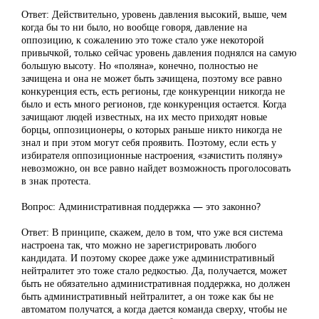
Ответ: Действительно, уровень давления высокий, выше, чем
когда бы то ни было, но вообще говоря, давление на
оппозицию, к сожалению это тоже стало уже некоторой
привычкой, только сейчас уровень давления поднялся на самую
большую высоту. Но «поляна», конечно, полностью не
зачищена и она не может быть зачищена, поэтому все равно
конкуренция есть, есть регионы, где конкуренции никогда не
было и есть много регионов, где конкуренция остается. Когда
зачищают людей известных, на их место приходят новые
борцы, оппозиционеры, о которых раньше никто никогда не
знал и при этом могут себя проявить. Поэтому, если есть у
избирателя оппозиционные настроения, «зачистить поляну»
невозможно, он все равно найдет возможность проголосовать
в знак протеста.
Вопрос: Административная поддержка — это законно?
Ответ: В принципе, скажем, дело в том, что уже вся система
настроена так, что можно не зарегистрировать любого
кандидата. И поэтому скорее даже уже административный
нейтралитет это тоже стало редкостью. Да, получается, может
быть не обязательно административная поддержка, но должен
быть административный нейтралитет, а он тоже как бы не
автоматом получатся, а когда дается команда сверху, чтобы не