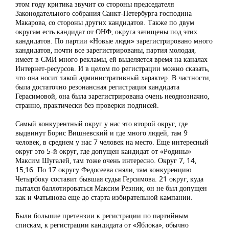
этом году критика звучит со стороны председателя
Законодательного собрания Санкт-Петербурга господина
Макарова, со стороны других кандидатов. Также по двум
округам есть кандидат от ОНФ, округа зачищены под этих
кандидатов. По партии «Новые люди» зарегистрировано много
кандидатов, почти все зарегистрированы, партия молодая,
имеет в СМИ много рекламы, ей выделяется время на каналах
Интернет-ресурсов. И в целом по регистрации можно сказать,
что она носит такой административный характер. В частности,
была достаточно резонансная регистрация кандидата
Герасимовой, она была зарегистрирована очень неоднозначно,
странно, практически без проверки подписей.
Самый конкурентный округ у нас это второй округ, где
выдвинут Борис Вишневский и где много людей, там 9
человек, в среднем у нас 7 человек на место. Еще интересный
округ это 5-й округ, где допущен кандидат от «Родины»
Максим Шугалей, там тоже очень интересно. Округ 7, 14,
15,16. По 17 округу Федосеева сняли, там конкуренцию
Четырбоку составит бывшая судья Герсимова. 21 округ, куда
пытался баллотироваться Максим Резник, он не был допущен
как и Фатьянова еще до старта избирательной кампании.
Были большие претензии к регистрации по партийным
спискам, к регистрации кандидата от «Яблока», обычно