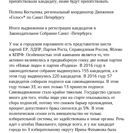
препятствовали кандидату, иначе будут препятствовать.
Полина Костылева, региональный координатор Движения
«Голос»* по Санкт Петербургу.
Итоги выдвижения и регистрации кандидатов в
Законодательное Собрание Санкт -Петербурга.
У нас в городском парламенте есть представители шести
партий ЕР, ЛДПР, Партия Роста, Справедливая Россия, Яблоко
и КПРФ. Особенностью этой кампании является то, что
активно включились в предвыборную гонку две новые партии
это «Новые люди» и партия «Родина». В 2016 году в
законодательное собрание выдвинулись 155 кандидатов, а в
этом году выдвинулись 220 кандидатов. В 2016 году 57
кандидатов собирали подписи как самовыдвиженцы. В этом
году только 33, из них только 13 принесли подписи.
Самовыдвижение стало крайне тяжелым. Государство сделало
много для того, чтобы люди уже на старте отказывались от
сбора подписей, потому что снижен барьер прохождения,
процент допустимого брака снизился до 5%. В этом
политическом сезоне есть вмешательство не только
избирательной системы, но задействованы и иные органы. Речь
идет о штабах Навального, прежде всего, и у нас кандидат
города по 3 избирательному округу Ирина Фатьянова была