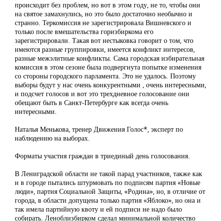
происходит без проблем, но вот в этом году, не то, чтобы они
на святое замахнулись, но это было достаточно необычно и
странно. Теркомиссия не зарегистрировала Вишневского и
только после вмешательства горизбиркома его
зарегистрировали. Такая вот нестыковка говорит о том, что
имеются разные группировки, имеется конфликт интересов,
разные межэлитные конфликты. Сама городская избирательная
комиссия в этом сезоне была подвергнута попытке изменения
со стороны городского парламента. Это не удалось. Поэтому
выборы будут у нас очень конкурентными , очень интересными,
и подсчет голосов и вот это трехдневное голосование они
обещают быть в Санкт-Петербурге как всегда очень
интересными.
Наталья Менькова, тренер Движения Голос*, эксперт по
наблюдению на выборах.
Форматы участия граждан в триединый день голосования.
В Лениградской области не такой парад участников, также как
и в городе пытались штурмовать по подписям партия «Новые
люди», партия Социальной Защиты, «Родина», но, в отличие от
города, в области допущена только партия «Яблоко», но она и
так имела партийную квоту и ей подписи не надо было
собирать. Леноблизбирком сделал минимальной количество