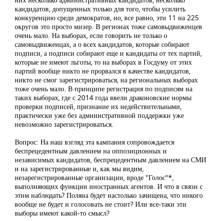
кандидатов, допущенных только для того, чтобы усилить
конкуренцию среди демократов, но, все равно, эти 11 на 225
округов это просто мизер. В регионах тоже самовыдвиженцев
очень мало. На выборах, если говорить не только о
самовыдвиженцах, а о всех кандидатов, которые собирают
подписи, а подписи собирают еще и кандидаты от тех партий,
которые не имеют льготы, то на выборах в Госдуму от этих
партий вообще никто не прорвался в качестве кандидатов,
никто не смог зарегистрироваться, на региональных выборах
тоже очень мало. В принципе регистрация по подписям на
таких выборах, где с 2014 года ввели драконовские нормы
проверки подписей, признание их недействительными,
практически уже без административной поддержки уже
невозможно зарегистрироваться.
Вопрос: На наш взгляд эта кампания сопровождается
беспрецедентным давлением на оппозиционных и
независимых кандидатов, беспрецедентным давлением на СМИ
и на зарегистрированные и, как мы видим,
незарегистрированные организации, вроде "Голос"*,
выполняющих функции иностранных агентов. И что в связи с
этим наблюдать? Поляна будет настолько зачищена, что никого
вообще не будет и голосовать не стоит? Или все-таки эти
выборы имеют какой-то смысл?