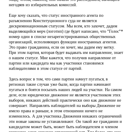
негодяев из избирательных комиссий.
Еще хочу сказать, что статус иностранного агента по
разъяснению Конституционного суда не является
дискриминационным статусом. Мы всем, кто захочет, дадим
выделяющийся мерч (логотип) где будет написано, что "Голос"*
номер один в списке незарегистрированных общественных
организаций, исполняющих функции иностранных агентов.
Это право гражданина, если он хочет, мы дадим ему метку.
При этом партия, которая будет выдавать им направление, знает
о нашем статусе. Мне кажется, что получив направление от
партии или кандидата мы как участники становимся
наблюдателями в этом статусе от партий.
Здесь вопрос в том, что сами партии начнут пугаться, в
регионах такие случаи уже были, когда партии начинают
пугаться и боятся посылать наших людей на участки. На самом
деле, если юридически движение не является участником этих
выборов, никаких действий практически оно как движение не
совершает. Направлять наблюдателей на выборы Движение не
имело права и раньше, в этом отношении ничего не
изменилось. А для участника Движения никаких ограничений
эти новые законы не устанавливают. Он такой же гражданин и
кандидатом может быть, может быть наблюдателем и членом
комиссии, здесь никаких ограничений нет. Тем более, что они