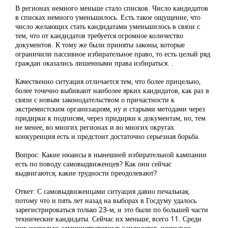
В регионах немного меньше стало списков. Число кандидатов
в списках немного уменьшилось. Есть такое ощущение, что
число желающих стать кандидатами уменьшилось в связи с
тем, что от кандидатов требуется огромное количество
документов. К тому же были приняты законы, которые
ограничили пассивное избирательное право, то есть целый ряд
граждан оказались лишенными права избираться. .
Качественно ситуация отличается тем, что более прицельно,
более точечно выбивают наиболее ярких кандидатов, как раз в
связи с новым законодательством о причастности к
экстремистским организациям, ну и старыми методами через
придирки к подписям, через придирки к документам, но, тем
не менее, во многих регионах и во многих округах
конкуренция есть и предстоит достаточно серьезная борьба.
Вопрос: Какие нюансы в нынешней избирательной кампании
есть по поводу самовыдвиженцев? Как они сейчас
выдвигаются, какие трудности преодолевают?
Ответ: С самовыдвиженцами ситуация давно печальная,
потому что и пять лет назад на выборах в Госдуму удалось
зарегистрироваться только 23-м, и это были по большей части
технические кандидаты. Сейчас их меньше, всего 11. Среди
них несколько административных кандидатов, несколько