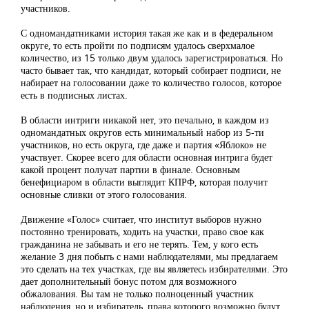
участников.
С одномандатниками история такая же как и в федеральном
округе, то есть пройти по подписям удалось сверхмалое
количество, из 15 только двум удалось зарегистрироваться. Но
часто бывает так, что кандидат, который собирает подписи, не
набирает на голосовании даже то количество голосов, которое
есть в подписных листах.
В области интриги никакой нет, это печально, в каждом из
одномандатных округов есть минимальный набор из 5-ти
участников, но есть округа, где даже и партия «Яблоко» не
участвует. Скорее всего для области основная интрига будет
какой процент получат партии в финале. Основным
бенефициаром в области выглядит КПРФ, которая получит
основные сливки от этого голосования.
Движение «Голос» считает, что институт выборов нужно
постоянно тренировать, ходить на участки, право свое как
гражданина не забывать и его не терять. Тем, у кого есть
желание 3 дня побыть с нами наблюдателями, мы предлагаем
это сделать на тех участках, где вы являетесь избирателями. Это
дает дополнительный бонус потом для возможного
обжалования. Вы там не только полноценный участник
наблюдения, но и избиратель, права которого возможно будут