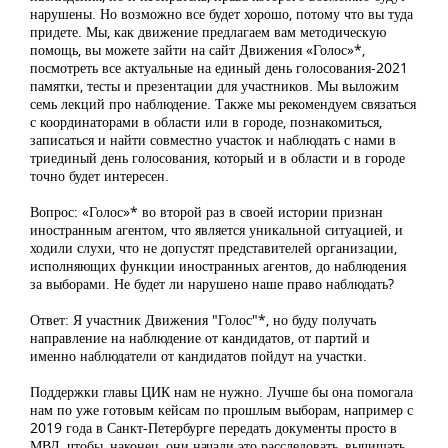
нарушены. Но возможно все будет хорошо, потому что вы туда
придете. Мы, как движение предлагаем вам методическую
помощь, вы можете зайти на сайт Движения «Голос»*,
посмотреть все актуальные на единый день голосования-2021
памятки, тесты и презентации для участников. Мы выложим
семь лекций про наблюдение. Также мы рекомендуем связаться
с координаторами в области или в городе, познакомиться,
записаться и найти совместно участок и наблюдать с нами в
триединый день голосования, который и в области и в городе
точно будет интересен.
Вопрос: «Голос»* во второй раз в своей истории признан
иностранным агентом, что является уникальной ситуацией, и
ходили слухи, что не допустят представителей организации,
исполняющих функции иностранных агентов, до наблюдения
за выборами. Не будет ли нарушено наше право наблюдать?
Ответ: Я участник Движения "Голос"*, но буду получать
направление на наблюдение от кандидатов, от партий и
именно наблюдатели от кандидатов пойдут на участки.
Поддержки главы ЦИК нам не нужно. Лучше бы она помогала
нам по уже готовым кейсам по прошлым выборам, например с
2019 года в Санкт-Петербурге передать документы просто в
МВД, чтобы, наконец, они начали это расследовать, вычищать