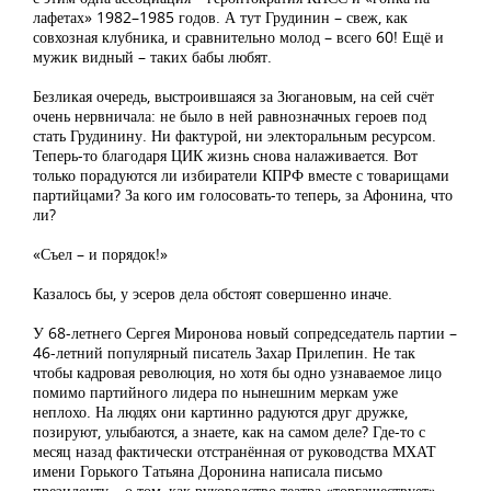
лафетах» 1982–1985 годов. А тут Грудинин – свеж, как
совхозная клубника, и сравнительно молод – всего 60! Ещё и
мужик видный – таких бабы любят.
Безликая очередь, выстроившаяся за Зюгановым, на сей счёт
очень нервничала: не было в ней равнозначных героев под
стать Грудинину. Ни фактурой, ни электоральным ресурсом.
Теперь-то благодаря ЦИК жизнь снова налаживается. Вот
только порадуются ли избиратели КПРФ вместе с товарищами
партийцами? За кого им голосовать-то теперь, за Афонина, что
ли?
«Съел – и порядок!»
Казалось бы, у эсеров дела обстоят совершенно иначе.
У 68-летнего Сергея Миронова новый сопредседатель партии –
46-летний популярный писатель Захар Прилепин. Не так
чтобы кадровая революция, но хотя бы одно узнаваемое лицо
помимо партийного лидера по нынешним меркам уже
неплохо. На людях они картинно радуются друг дружке,
позируют, улыбаются, а знаете, как на самом деле? Где-то с
месяц назад фактически отстранённая от руководства МХАТ
имени Горького Татьяна Доронина написала письмо
президенту – о том, как руководство театра «торгашествует»,