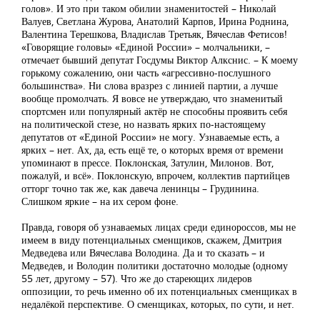
голов». И это при таком обилии знаменитостей – Николай
Валуев, Светлана Журова, Анатолий Карпов, Ирина Роднина,
Валентина Терешкова, Владислав Третьяк, Вячеслав Фетисов!
«Говорящие головы» «Единой России» – молчальники, –
отмечает бывший депутат Госдумы Виктор Алкснис. – К моему
горькому сожалению, они часть «агрессивно-послушного
большинства». Ни слова вразрез с линией партии, а лучше
вообще промолчать. Я вовсе не утверждаю, что знаменитый
спортсмен или популярный актёр не способны проявить себя
на политической стезе, но назвать ярких по-настоящему
депутатов от «Единой России» не могу. Узнаваемые есть, а
ярких – нет. Ах, да, есть ещё те, о которых время от времени
упоминают в прессе. Поклонская, Затулин, Милонов. Вот,
пожалуй, и всё». Поклонскую, впрочем, коллектив партийцев
отторг точно так же, как давеча ленинцы – Грудинина.
Слишком яркие – на их сером фоне.
Правда, говоря об узнаваемых лицах среди единороссов, мы не
имеем в виду потенциальных сменщиков, скажем, Дмитрия
Медведева или Вячеслава Володина. Да и то сказать – и
Медведев, и Володин политики достаточно молодые (одному
55 лет, другому – 57). Что же до стареющих лидеров
оппозиции, то речь именно об их потенциальных сменщиках в
недалёкой перспективе. О сменщиках, которых, по сути, и нет.