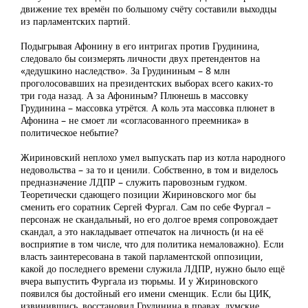
движение тех времён по большому счёту составили выходцы
из парламентских партий.
Подыгрывая Афонину в его интригах против Грудинина,
следовало бы соизмерять личности двух претендентов на
«дедушкино наследство». За Грудининым – 8 млн
проголосовавших на президентских выборах всего каких-то
три года назад. А за Афониным? Плюнешь в массовку
Грудинина – массовка утрётся. А коль эта массовка плюнет в
Афонина – не смоет ли «согласованного преемника» в
политическое небытие?
Жириновский неплохо умел выпускать пар из котла народного
недовольства – за то и ценили. Собственно, в том и виделось
предназначение ЛДПР – служить паровозным гудком.
Теоретически сдающего позиции Жириновского мог бы
сменить его соратник Сергей Фургал. Сам по себе Фургал –
персонаж не скандальный, но его долгое время сопровождает
скандал, а это накладывает отпечаток на личность (и на её
восприятие в том числе, что для политика немаловажно). Если
власть заинтересована в такой парламентской оппозиции,
какой до последнего времени служила ЛДПР, нужно было ещё
вчера выпустить Фургала из тюрьмы. И у Жириновского
появился бы достойный его имени сменщик. Если бы ЦИК,
извинившись, восстановил Грудинина в правах, думские