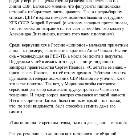
родину вернулась целая группа разведчиков-нелегалов по
линии СВР. Бытовало мнение, что фигуранты «шпионских
историй» избирателям очень нравятся. Так, в предвыборном
списке ЛДПР вторым номером появился бывший сотрудник
КГБ СССР Андрей Луговой (о котором западная пресса писала,
что это якобы он отправил на тот свет своего беглого коллегу
Александра Литвиненко, напоив того чаем с полонием).
Среди вернувшихся в Россию «шпионов» мелькали приметные
лица – к примеру, рыжеволосая красотка Анна Чапман. Нынче
она – телеведущая на РЕН-ТВ, а могла бы пойти в депутаты.
Поддержка у неё имелась, что надо – в лице тогдашнего
зампреда правительства Сергея Иванова. «С детства её знаю, –
признавался Иванов, – я с её отцом дружил. Работали вместе».
Где именно, генерал-полковник СВР Иванов не уточнял, хотя
это и так понятно. Так вот, у Миронова якобы состоялся
серьёзный разговор касательно трудоустройства Чапман со
товарищи. И лидер эсеров наотрез отказался от такой напасти.
В его восприятии Чапман была слишком яркой – настолько,
что, по всей видимости, была способна затмить даже его
самого.
«Там шпионки с крепким телом, ты их в дверь, они – в окно!»
Раз уж речь зашла о «шпионских историях»: от «Единой