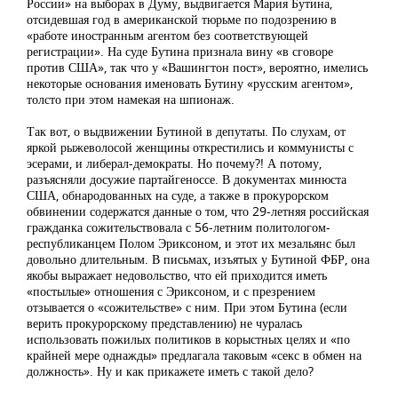
России» на выборах в Думу, выдвигается Мария Бутина,
отсидевшая год в американской тюрьме по подозрению в
«работе иностранным агентом без соответствующей
регистрации». На суде Бутина признала вину «в сговоре
против США», так что у «Вашингтон пост», вероятно, имелись
некоторые основания именовать Бутину «русским агентом»,
толсто при этом намекая на шпионаж.
Так вот, о выдвижении Бутиной в депутаты. По слухам, от
яркой рыжеволосой женщины открестились и коммунисты с
эсерами, и либерал-демократы. Но почему?! А потому,
разъясняли досужие партайгеноссе. В документах минюста
США, обнародованных на суде, а также в прокурорском
обвинении содержатся данные о том, что 29-летняя российская
гражданка сожительствовала с 56-летним политологом-
республиканцем Полом Эриксоном, и этот их мезальянс был
довольно длительным. В письмах, изъятых у Бутиной ФБР, она
якобы выражает недовольство, что ей приходится иметь
«постылые» отношения с Эриксоном, и с презрением
отзывается о «сожительстве» с ним. При этом Бутина (если
верить прокурорскому представлению) не чуралась
использовать пожилых политиков в корыстных целях и «по
крайней мере однажды» предлагала таковым «секс в обмен на
должность». Ну и как прикажете иметь с такой дело?