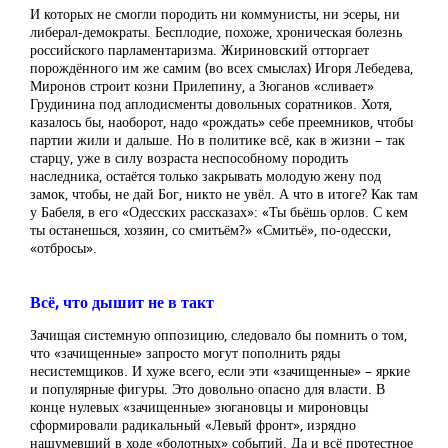
И которых не смогли породить ни коммунисты, ни эсеры, ни
либерал-демократы. Бесплодие, похоже, хроническая болезнь
российского парламентаризма. Жириновский отторгает
порождённого им же самим (во всех смыслах) Игоря Лебедева,
Миронов строит козни Прилепину, а Зюганов «сливает»
Грудинина под аплодисменты довольных соратников. Хотя,
казалось бы, наоборот, надо «рождать» себе преемников, чтобы
партии жили и дальше. Но в политике всё, как в жизни – так
старцу, уже в силу возраста неспособному породить
наследника, остаётся только закрывать молодую жену под
замок, чтобы, не дай Бог, никто не увёл. А что в итоге? Как там
у Бабеля, в его «Одесских рассказах»: «Ты бьёшь орлов. С кем
ты останешься, хозяин, со смитьём?» «Смитьё», по-одесски,
«отбросы».
Всё, что дышит не в такт
Зачищая системную оппозицию, следовало бы помнить о том,
что «зачищенные» запросто могут пополнить ряды
несистемщиков. И хуже всего, если эти «зачищенные» – яркие
и популярные фигуры. Это довольно опасно для власти. В
конце нулевых «зачищенные» зюгановцы и мироновцы
сформировали радикальный «Левый фронт», изрядно
нашумевший в ходе «болотных» событий. Да и всё протестное