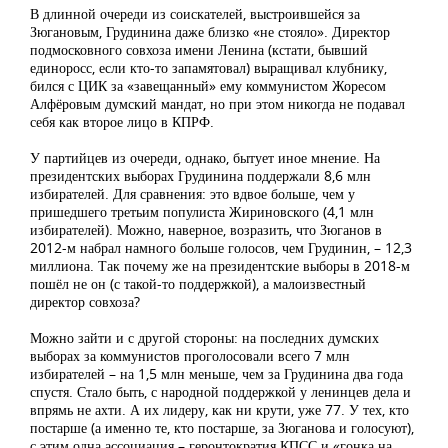
В длинной очереди из соискателей, выстроившейся за
Зюгановым, Грудинина даже близко «не стояло». Директор
подмосковного совхоза имени Ленина (кстати, бывший
единоросс, если кто-то запамятовал) выращивал клубнику,
бился с ЦИК за «завещанный» ему коммунистом Жоресом
Алфёровым думский мандат, но при этом никогда не подавал
себя как второе лицо в КПРФ.
У партийцев из очереди, однако, бытует иное мнение. На
президентских выборах Грудинина поддержали 8,6 млн
избирателей. Для сравнения: это вдвое больше, чем у
пришедшего третьим популиста Жириновского (4,1 млн
избирателей). Можно, наверное, возразить, что Зюганов в
2012-м набрал намного больше голосов, чем Грудинин, – 12,3
миллиона. Так почему же на президентские выборы в 2018-м
пошёл не он (с такой-то поддержкой), а малоизвестный
директор совхоза?
Можно зайти и с другой стороны: на последних думских
выборах за коммунистов проголосовали всего 7 млн
избирателей – на 1,5 млн меньше, чем за Грудинина два года
спустя. Стало быть, с народной поддержкой у ленинцев дела и
впрямь не ахти. А их лидеру, как ни крути, уже 77. У тех, кто
постарше (а именно те, кто постарше, за Зюганова и голосуют),
с этим одна ассоциация – геронтократия КПСС и «гонка на