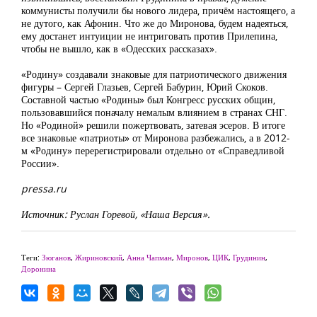
коммунисты получили бы нового лидера, причём настоящего, а
не дутого, как Афонин. Что же до Миронова, будем надеяться,
ему достанет интуиции не интриговать против Прилепина,
чтобы не вышло, как в «Одесских рассказах».
«Родину» создавали знаковые для патриотического движения
фигуры – Сергей Глазьев, Сергей Бабурин, Юрий Скоков.
Составной частью «Родины» был Конгресс русских общин,
пользовавшийся поначалу немалым влиянием в странах СНГ.
Но «Родиной» решили пожертвовать, затевая эсеров. В итоге
все знаковые «патриоты» от Миронова разбежались, а в 2012-
м «Родину» перерегистрировали отдельно от «Справедливой
России».
pressa.ru
Источник: Руслан Горевой, «Наша Версия».
Теги:
Зюганов
,
Жириновский
,
Анна Чапман
,
Миронов
,
ЦИК
,
Грудинин
,
Доронина