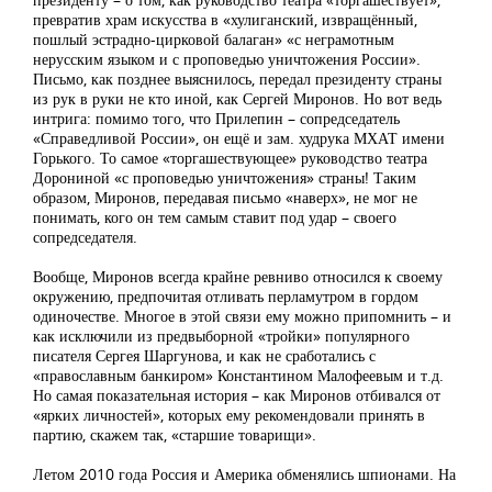
превратив храм искусства в «хулиганский, извращённый,
пошлый эстрадно-цирковой балаган» «с неграмотным
нерусским языком и с проповедью уничтожения России».
Письмо, как позднее выяснилось, передал президенту страны
из рук в руки не кто иной, как Сергей Миронов. Но вот ведь
интрига: помимо того, что Прилепин – сопредседатель
«Справедливой России», он ещё и зам. худрука МХАТ имени
Горького. То самое «торгашествующее» руководство театра
Дорониной «с проповедью уничтожения» страны! Таким
образом, Миронов, передавая письмо «наверх», не мог не
понимать, кого он тем самым ставит под удар – своего
сопредседателя.
Вообще, Миронов всегда крайне ревниво относился к своему
окружению, предпочитая отливать перламутром в гордом
одиночестве. Многое в этой связи ему можно припомнить – и
как исключили из предвыборной «тройки» популярного
писателя Сергея Шаргунова, и как не сработались с
«православным банкиром» Константином Малофеевым и т.д.
Но самая показательная история – как Миронов отбивался от
«ярких личностей», которых ему рекомендовали принять в
партию, скажем так, «старшие товарищи».
Летом 2010 года Россия и Америка обменялись шпионами. На