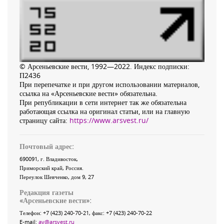
© Арсеньевские вести, 1992—2022. Индекс подписки:
П2436
При перепечатке и при другом использовании материалов,
ссылка на «Арсеньевские вести» обязательна.
При републикации в сети интернет так же обязательна
работающая ссылка на оригинал статьи, или на главную
страницу сайта:
https://www.arsvest.ru/
Почтовый адрес:
690091
, г.
Владивосток
,
Приморский край
,
Россия
.
Переулок Шевченко
, дом 9, 27
Редакция газеты
«
Арсеньевские вести
»:
Телефон:
+7 (423) 240-70-21
, факс:
+7 (423) 240-70-22
E-mail:
av@arsvest.ru