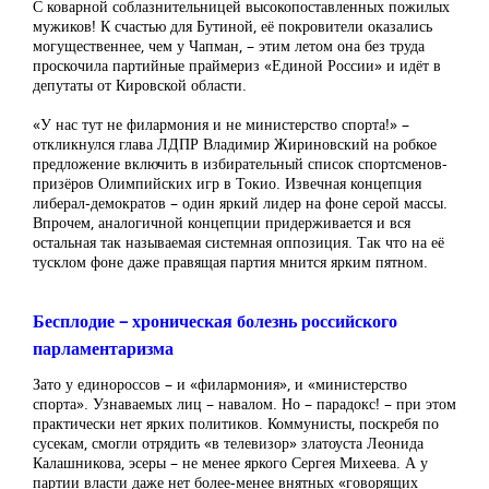
С коварной соблазнительницей высокопоставленных пожилых
мужиков! К счастью для Бутиной, её покровители оказались
могущественнее, чем у Чапман, – этим летом она без труда
проскочила партийные праймериз «Единой России» и идёт в
депутаты от Кировской области.
«У нас тут не филармония и не министерство спорта!» –
откликнулся глава ЛДПР Владимир Жириновский на робкое
предложение включить в избирательный список спортсменов-
призёров Олимпийских игр в Токио. Извечная концепция
либерал-демократов – один яркий лидер на фоне серой массы.
Впрочем, аналогичной концепции придерживается и вся
остальная так называемая системная оппозиция. Так что на её
тусклом фоне даже правящая партия мнится ярким пятном.
Бесплодие – хроническая болезнь российского
парламентаризма
Зато у единороссов – и «филармония», и «министерство
спорта». Узнаваемых лиц – навалом. Но – парадокс! – при этом
практически нет ярких политиков. Коммунисты, поскребя по
сусекам, смогли отрядить «в телевизор» златоуста Леонида
Калашникова, эсеры – не менее яркого Сергея Михеева. А у
партии власти даже нет более-менее внятных «говорящих