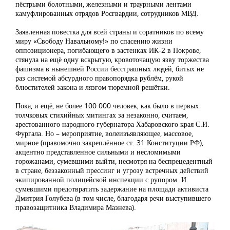
пёстрыми болотными, железными и траурными лентами
камуфлированных отрядов Росгвардии, сотрудников МВД.
Заявленная повестка для всей страны и соратников по всему
миру «Свободу Навальному!» по спасению жизни
оппозиционера, погибающего в застенках ИК-2 в Покрове,
стянула на ещё одну вскрытую, кровоточащую язву торжества
фашизма в нынешней России бесстрашных людей, битых не
раз системой абсурдного правопорядка рублём, рукой
блюстителей закона и лязгом тюремной решётки.
Пока, и ещё, не более 100 000 человек, как было в первых
толчковых стихийных митингах за незаконно, считаем,
арестованного народного губернатора Хабаровского края С.И.
Фургала. Но – мероприятие, волеизъявляющее, массовое,
мирное (правомочно закреплённое ст. 31 Конституции РФ),
акцентно представленное сильными и несломимыми
горожанами, сумевшими выйти, несмотря на беспрецедентный
в стране, беззаконный прессинг и угрозу встречных действий
экипированной полицейской инспекции с рупором. И
сумевшими предотвратить задержание на площади активиста
Дмитрия Голубева (в том числе, благодаря речи выступившего
правозащитника Владимира Мазнева).