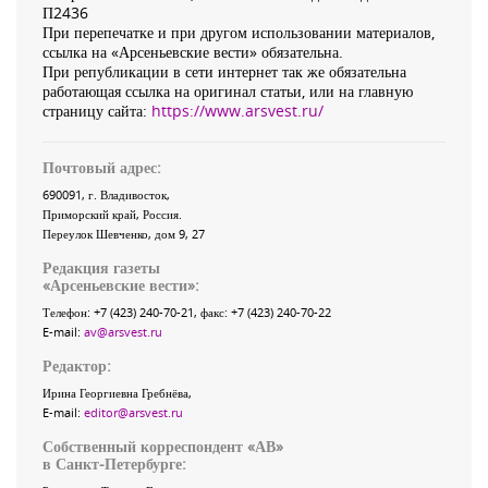
П2436
При перепечатке и при другом использовании материалов,
ссылка на «Арсеньевские вести» обязательна.
При републикации в сети интернет так же обязательна
работающая ссылка на оригинал статьи, или на главную
страницу сайта:
https://www.arsvest.ru/
Почтовый адрес:
690091
, г.
Владивосток
,
Приморский край
,
Россия
.
Переулок Шевченко
, дом 9, 27
Редакция газеты
«
Арсеньевские вести
»:
Телефон:
+7 (423) 240-70-21
, факс:
+7 (423) 240-70-22
E-mail:
av@arsvest.ru
Редактор:
Ирина Георгиевна Гребнёва,
E-mail:
editor@arsvest.ru
Собственный корреспондент «АВ»
в Санкт-Петербурге: