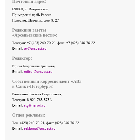
Почтовый адрес:
690091
, г.
Владивосток
,
Приморский край
,
Россия
.
Переулок Шевченко
, дом 9, 27
Редакция газеты
«
Арсеньевские вести
»:
Телефон:
+7 (423) 240-70-21
, факс:
+7 (423) 240-70-22
E-mail:
av@arsvest.ru
Редактор:
Ирина Георгиевна Гребнёва,
E-mail:
editor@arsvest.ru
Собственный корреспондент «АВ»
в Санкт-Петербурге:
Романенко Татьяна Гаврииловна,
Телефон: 8-921-765-5754,
E-mail:
rtg@narod.ru
Отдел рекламы:
Тел.: (423) 240-70-21, факс: (423) 240-70-22
E-mail:
reklama@arsvest.ru