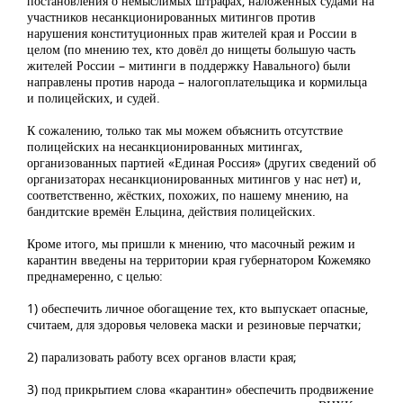
постановления о немыслимых штрафах, наложенных судами на
участников несанкционированных митингов против
нарушения конституционных прав жителей края и России в
целом (по мнению тех, кто довёл до нищеты большую часть
жителей России – митинги в поддержку Навального) были
направлены против народа – налогоплательщика и кормильца
и полицейских, и судей.
К сожалению, только так мы можем объяснить отсутствие
полицейских на несанкционированных митингах,
организованных партией «Единая Россия» (других сведений об
организаторах несанкционированных митингов у нас нет) и,
соответственно, жёстких, похожих, по нашему мнению, на
бандитские времён Ельцина, действия полицейских.
Кроме итого, мы пришли к мнению, что масочный режим и
карантин введены на территории края губернатором Кожемяко
преднамеренно, с целью:
1) обеспечить личное обогащение тех, кто выпускает опасные,
считаем, для здоровья человека маски и резиновые перчатки;
2) парализовать работу всех органов власти края;
3) под прикрытием слова «карантин» обеспечить продвижение