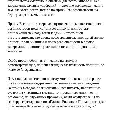
строительства смертельно опасных для всего живого ВНХК,
завода минеральных удобрений и газового комплекса именно
там, где этого делать нельзя по причинам безопасности-на
берегу моря, как мы полагаем.
Прошу Вас принять меры для привлечения к ответственности
организаторов несанкционированных митингов, для
привлечения тех родителей к административной
ответственности, кто своих несовершеннолетних детей лично
привёл на эти митинги и подвергал опасности в случае
задержания полицией участников несанкционированных
митингов.
Особо прошу обратить внимание на явную и
демонстративную, на наш взгляд, бездеятельность полиции во
главе со Стефанковым.
И тут напрашивается, по нашему мнению, вывод: все, ранее
организованные задержания с применением неоправданно
жестоких методов полицейскими, все штрафы, наложенные
судами на участников несанкционированных митингов и,
возможно, на случайных прохожих, были осуществлены по
сговору секретаря партии «Единая Россия» в Приморском крае,
губернатора Кожемяко с руководством полиции и судов?