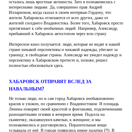
остались лишь яростные активисты. Зато я познакомилась с
интересными людьми. Да, совершенно прав Андрей
Илларионов, когда сказал в своем интервью Гордону, что
жители Хабаровска отличаются от всех других, даже от
жителей соседнего Владивостока. Более того, Хабаровск просто
притягивает к себе необычных людей. Например, Александр,
прибывший в Хабаровск автостопом через всю страну.
Интересное кино получается: люди, которые не видят в нашей
стране никакой перспективы и никакой надежды, убегают за
границу, в свободные страны. Александр же увидел надежду и
перспективу в Хабаровском протесте и, похоже, решил
полностью обосноваться здесь.
ХАБАРОВСК ОТПРАВЯТ ВСЛЕД ЗА
НАВАЛЬНЫМ?
Не только люди, но и сам город Хабаровск необыкновенно
красив и ухожен, по сравнению с Владивостоком. И площадь
Ленина покоряет своей красотой и фонтанами, подсвеченными
разноцветными огнями в вечернее время. Подсела на
скамеечку, оказавшуюся качелью, к женщине, и мы
познакомились и разговорились. Поразительные вещи
услышала от неё. В городе появились некие палатки (?!). В