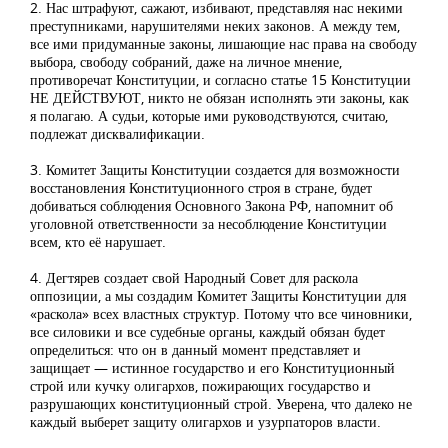
2. Нас штрафуют, сажают, избивают, представляя нас некими
преступниками, нарушителями неких законов. А между тем,
все ими придуманные законы, лишающие нас права на свободу
выбора, свободу собраний, даже на личное мнение,
противоречат Конституции, и согласно статье 15 Конституции
НЕ ДЕЙСТВУЮТ, никто не обязан исполнять эти законы, как
я полагаю. А судьи, которые ими руководствуются, считаю,
подлежат дисквалификации.
3. Комитет Защиты Конституции создается для возможности
восстановления Конституционного строя в стране, будет
добиваться соблюдения Основного Закона РФ, напомнит об
уголовной ответственности за несоблюдение Конституции
всем, кто её нарушает.
4. Дегтярев создает свой Народный Совет для раскола
оппозиции, а мы создадим Комитет Защиты Конституции для
«раскола» всех властных структур. Потому что все чиновники,
все силовики и все судебные органы, каждый обязан будет
определиться: что он в данный момент представляет и
защищает — истинное государство и его Конституционный
строй или кучку олигархов, пожирающих государство и
разрушающих конституционный строй. Уверена, что далеко не
каждый выберет защиту олигархов и узурпаторов власти.