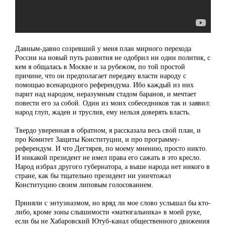
Давным-давно созревший у меня план мирного перехода
России на новый путь развития не одобрил ни один политик, с
кем я общалась в Москве и за рубежом, по той простой
причине, что он предполагает передачу власти народу с
помощью всенародного референдума. Ибо каждый из них
парит над народом, неразумным стадом баранов, и мечтает
повести его за собой. Один из моих собеседников так и заявил:
народ глуп, жаден и труслив, ему нельзя доверять власть.
Твердо уверенная в обратном, я рассказала весь свой план, и
про Комитет Защиты Конституции, и про программу-
референдум. И что Дегтярев, по моему мнению, просто никто.
И никакой президент не имел права его сажать в это кресло.
Народ избрал другого губернатора, а выше народа нет никого в
стране, как бы тщательно президент ни уничтожал
Конституцию своим липовым голосованием.
Приняли с энтузиазмом, но вряд ли мое слово услышал бы кто-
либо, кроме зоны слышимости «матюгальника» в моей руке,
если бы не Хабаровский Ютуб-канал общественного движения