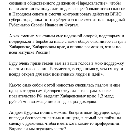
создании общественного движения «Народовластие», чтобы
наши активисты получили подавляющее большинство голосов
в Народном совете и смогли контролировать действия ВРИО
губернатора, пока тот ни уйдет и его не сменит наш народный
Губернатор Сергей Иванович Фургал.
А как сменит, мы станем ему надежной опорой, подспорьем и
поддержкой в борьбе за наше с вами общее счастливое завтра в
Хабаровске, Хабаровском крае, а вполне возможно, что и по
всей матушке России!
Буду очень признателен вам за ваши голоса в мою поддержку
на этом голосовании. Разумеется, всегда помогу, чем смогу, и
всегда открыт для всех позитивных людей и идей».
Как-то само собой с этой новостью сложилась пазлом и ещё
одна, которую сам Дегтярев озвучил в телеграм-канале:
правительство РФ выделит Хабаровскому краю 1,3 млрд
рублей «на возмещение выпадающих доходов».
Андрея Дуденка понять можно. Когда отняли будущее, когда
впереди беспросветная тьма и нищета, в самый раз пойти на
сделку с драконом, чтобы иметь хоть какие-то преференции.
Вправе ли мы осуждать за это?