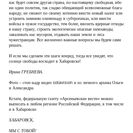
нас будет совсем другая страна, по-настоящему свободная, ибо
ни один политик, так сладко обещающий всевозможные блага
народу, не сможет по своему хотению ввести новый налог или
устроить зимнюю олимпиаду в субтропиках, или ввести
войска в чужое государство, тем более, ввозить ядерные отходы
в нашу страну, строить экологически опасные химзаводы,
заваливать нас мусором, отдавать наши земли и леса
чужестранцам. Все жизненно важные вопросы мы будем сами
решать.
И если мы сделаем эти шаги вперед, тогда все увидят, что
солнце свободы восходит в Хабаровске!
Ирина ГРЕБНЕВА.
Фото – стоп-кадр видео sotavision и из личного архива Ольги
и Александра.
Кстати, федеральную газету «Арсеньевские вести» можно
выписать в любом регионе Российской Федерации, в том числе
и в Хабаровске.
ХАБАРОВСК,
МЫ С ТОБОЙ!