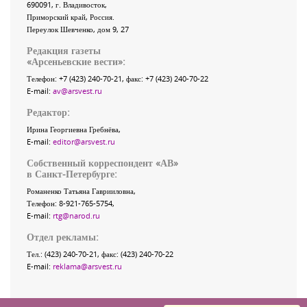
690091
, г.
Владивосток
,
Приморский край
,
Россия
.
Переулок Шевченко
, дом 9, 27
Редакция газеты
«
Арсеньевские вести
»:
Телефон:
+7 (423) 240-70-21
, факс:
+7 (423) 240-70-22
E-mail:
av@arsvest.ru
Редактор:
Ирина Георгиевна Гребнёва,
E-mail:
editor@arsvest.ru
Собственный корреспондент «АВ»
в Санкт-Петербурге:
Романенко Татьяна Гаврииловна,
Телефон: 8-921-765-5754,
E-mail:
rtg@narod.ru
Отдел рекламы:
Тел.: (423) 240-70-21, факс: (423) 240-70-22
E-mail:
reklama@arsvest.ru