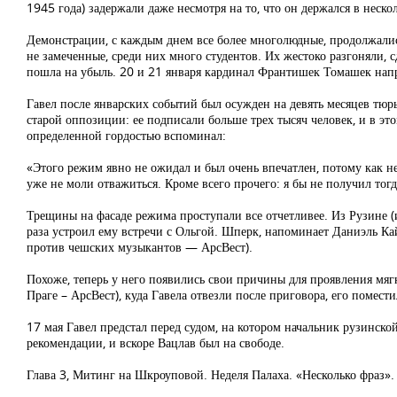
1945 года) задержали даже несмотря на то, что он держался в неско
Демонстрации, с каждым днем все более многолюдные, продолжалис
не замеченные, среди них много студентов. Их жестоко разгоняли, с
пошла на убыль. 20 и 21 января кардинал Франтишек Томашек напр
Гавел после январских событий был осужден на девять месяцев тюр
старой оппозиции: ее подписали больше трех тысяч человек, и в эт
определенной гордостью вспоминал:
«Этого режим явно не ожидал и был очень впечатлен, потому как не 
уже не моли отважиться. Кроме всего прочего: я бы не получил т
Трещины на фасаде режима проступали все отчетливее. Из Рузине (
раза устроил ему встречи с Ольгой. Шперк, напоминает Даниэль Ка
против чешских музыкантов — АрсВест).
Похоже, теперь у него появились свои причины для проявления мя
Праге – АрсВест), куда Гавела отвезли после приговора, его помест
17 мая Гавел предстал перед судом, на котором начальник рузинско
рекомендации, и вскоре Вацлав был на свободе.
Глава 3, Митинг на Шкроуповой. Неделя Палаха. «Несколько фраз».