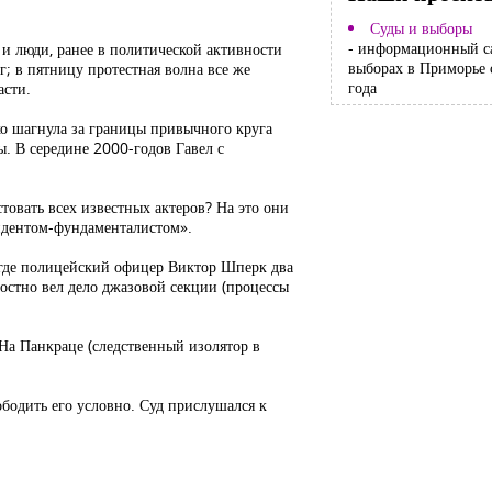
Суды и выборы
- информационный с
и люди, ранее в политической активности
выборах в Приморье 
г; в пятницу протестная волна все же
года
асти.
ко шагнула за границы привычного круга
ы. В середине 2000-годов Гавел с
стовать всех известных актеров? На это они
сидентом-фундаменталистом».
, где полицейский офицер Виктор Шперк два
остно вел дело джазовой секции (процессы
На Панкраце (следственный изолятор в
ободить его условно. Суд прислушался к