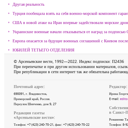
Другая реальность
Турция пообещала взять на себя военно-морской компонент гара
США в новой атаке на Иран впервые задействовали морские дро
Украинские военные начали отказываться от наград за подписью 
Европа опасается за будущее военных соглашений с Киевом после
ЮБИЛЕЙ ТЕТЬЕГО ОТДЕЛЕНИЯ
© Арсеньевские вести, 1992—2022. Индекс подписки: П2436
При перепечатке и при другом использовании материалов, ссылка
При републикации в сети интернет так же обязательна работающа
Почтовый адрес:
Редактор:
690091
, г.
Владивосток
,
Ирина Георги
Приморский край
,
Россия
.
E-mail:
edito
Переулок Шевченко
, дом 9, 27
Собственн
в Санкт-П
Редакция газеты
«
Арсеньевские вести
»:
Романенко Та
Телефон:
+7 (423) 240-70-21
, факс:
+7 (423) 240-70-22
Телефон: 8-9