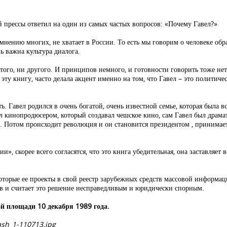
 прессы ответил на один из самых частых вопросов: «Почему Гавел?»
 мнению многих, не хватает в России. То есть мы говорим о человеке обр
ь важна культура диалога.
и того, ни другого. И принципов немного, и готовности говорить тоже н
эту книгу, часто делала акцент именно на том, что Гавел – это политиче
. Гавел родился в очень богатой, очень известной семье, которая была 
л кинопродюсером, который создавал чешское кино, сам Гавел был драмат
не. Потом происходит революция и он становится президентом , принима
рии», скорее всего согласятся, что это книга убедительная, она заставл
торые ее проекты в свой реестр зарубежных средств массовой информа
тв и считает это решение несправедливым и юридически спорным.
ой площади 10 декабря 1989 года.
ash_1-110713.jpg