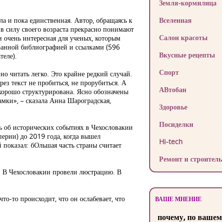
Земля-кормилица
ла и пока единственная. Автор, обращаясь к
Вселенная
 в силу своего возраста прекрасно понимают
Салон красоты
 очень интересная для ученых, которым
ранной библиографией и ссылками (596
Вкусные рецепты
теле).
Спорт
 но читать легко. Это крайне редкий случай.
з текст не пробиться, не прорубиться. А
АВтобан
а хорошо структурирована. Ясно обозначены
амки», – сказала Анна Шароградская,
Здоровье
Посиделки
ь об исторических событиях в Чехословакии
перии) до 2019 года, когда вышел
Hi-tech
показал: бОльшая часть страны считает
Ремонт и строитель
у. В Чехословакии провели люстрацию. В
о-то происходит, что он ослабевает, что
ВАШЕ МНЕНИЕ
почему, по вашем