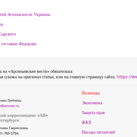
нтий безопасности Украины
ны
Сырского
 отставки Федорова
 на «Арсеньевские вести» обязательна.
я ссылка на оригинал статьи, или на главную страницу сайта:
https://w
Политика
евна Гребнёва,
Экономика
r@arsvest.ru
Защита прав
ый корреспондент «АВ»
етербурге:
ЖКХ
тьяна Гаврииловна,
Письма читателей
21-765-5754,