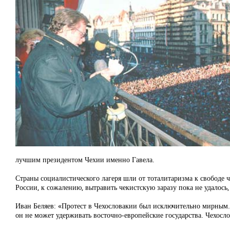
лучшим президентом Чехии именно Гавела.
Страны социалистического лагеря шли от тоталитаризма к свободе 
России, к сожалению, вытравить чекистскую заразу пока не удалось
Иван Беляев: «Протест в Чехословакии был исключительно мирным. 
он не может удерживать восточно-европейские государства. Чехосло