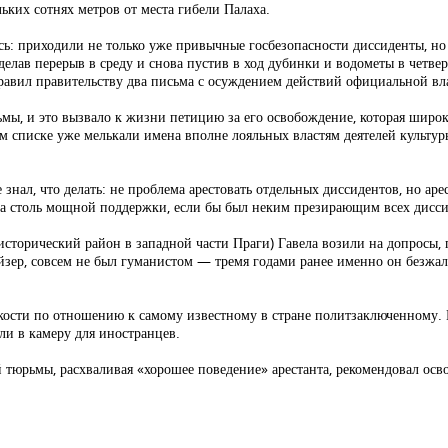
льких сотнях метров от места гибели Палаха.
ь: приходили не только уже привычные госбезопасности диссиденты, но 
делав перерыв в среду и снова пустив в ход дубинки и водометы в четвер
авил правительству два письма с осуждением действий официальной вл
ьмы, и это вызвало к жизни петицию за его освобождение, которая широ
ом списке уже мелькали имена вполне лояльных властям деятелей культур
знал, что делать: не проблема арестовать отдельных диссидентов, но аре
огда столь мощной поддержки, если бы был неким презирающим всех дис
исторический район в западной части Праги) Гавела возили на допросы
йзер, совсем не был гуманистом — тремя годами ранее именно он безжал
гкости по отношению к самому известному в стране политзаключенному. 
или в камеру для иностранцев.
й тюрьмы, расхваливая «хорошее поведение» арестанта, рекомендовал осв