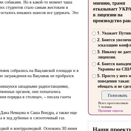
ми собаками. Но в какой-то момент чаша
мнению, трамп
этих студентов стало самым жестоким и
отказывает УКР
осталось никаких шансов все удержать. Это
в лицензии на
производство рак
1. Уважает Путин
2. Боится увелич
эскалацию конфл
3. Никому не дает
лицензии.
4. Боится нападе
Украины на СШ
еловек собрались на Вацлавской площади и в
ие заграждения на Вацлавак не пробрался.
5. Просто у него 
поведения такая:
овившуюся западными радиостанциями,
обещать и не сдел
ственных органов, они попытались
я порядка в столице», – писала газета
Всего проголосовало
1 человек
Прошлые опросы
 Дана Немцова и Саша Вондра, а также еще
а в ход дубинки и слезоточивый газ.
Наши проект
едкой и контрразведкой. Основана 30 июня