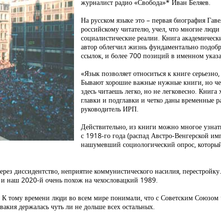
журналист радио «Свобода»* Иван Беляев.
На русском языке это – первая биография Гаве
российскому читателю, учел, что многие люди
социалистические реалии. Книга академически
автор облегчил жизнь фундаментально подоб
ссылок, и более 700 позиций в именном указа
«Язык позволяет относиться к книге серьезно,
Бывают хорошие важные нужные книги, но чере
здесь читаешь легко, но не легковесно. Книг
главки и подглавки и четко даны временные р
руководитель ИРП.
Действительно, из книги можно многое узнат
с 1918-го года (распад Австро-Венгерской им
нашумевший социологический опрос, который 
через диссидентство, неприятие коммунистического насилия, перестройк
, и наш 2020-й очень похож на чехословацкий 1989.
К тому времени люди во всем мире понимали, что с Советским Союзом чт
вакия держалась чуть ли не дольше всех остальных.