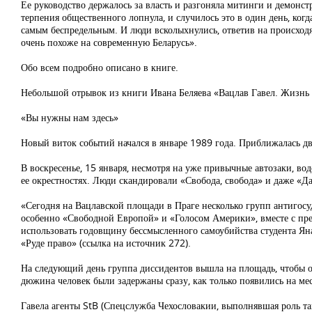
Ее руководство держалось за власть и разгоняла митинги и демонс
терпения общественного лопнула, и случилось это в один день, ког
самым беспредельным. И люди всколыхнулись, ответив на происходя
очень похоже на современную Беларусь».
Обо всем подробно описано в книге.
Небольшой отрывок из книги Ивана Беляева «Вацлав Гавел. Жизнь
«Вы нужны нам здесь»
Новый виток событий начался в январе 1989 года. Приближалась д
В воскресенье, 15 января, несмотря на уже привычные автозаки, во
ее окрестностях. Люди скандировали «Свобода, свобода» и даже «Да
«Сегодня на Вацлавской площади в Праге несколько групп антиго
особенно «Свободной Европой» и «Голосом Америки», вместе с пре
использовать годовщину бессмысленного самоубийства студента Яна
«Руде право» (ссылка на источник 272).
На следующий день группа диссидентов вышла на площадь, чтобы о
дюжина человек были задержаны сразу, как только появились на мес
Гавела агенты StB (Спецслужба Чехословакии, выполнявшая роль т