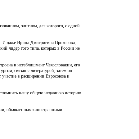
азованном, элитном, для которого, с одной
ет. И даже Ирина Дмитриевна Прохорова,
ский лидер того типа, которых в России не
встроена в истеблишмент Чехословакии, его
ургом, связан с литературой, затем он
ет участие в расширении Евросоюза и
яет вспомнить нашу общую недавнюю историю
ции, объявленных «иностранными