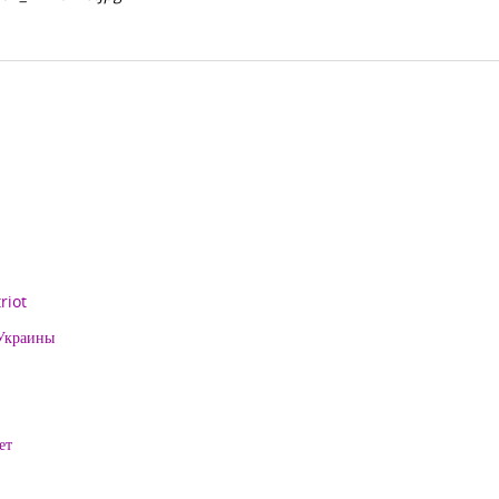
riot
 Украины
ет