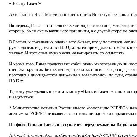
«Почему Гавел?»
Автор книги Иван Беляев на презентации в Институте региональной
Во-первых, Гавел – это политический лидер того типа, которого, по
стороны, были очень важны его принципы, а с другой стороны, очен
В России, к сожалению, очень часто бывает, что у политиков нет н
руководитель издательства НЛО, когда ей приходилось говорить про 
хватает. И этот опыт нужно если не копировать, то осмыслять.
И кроме того, Гавел представлял собой очень многогранную личность
отец был крупным бизнесменом, строил здания в Праге, его дядя бы
проходит в диссидентское движение в тоталитарной, по сути, стра
НАТО».
Те, кому уже удалось прочитать книгу «Вацлав Гавел: жизнь в исто
и задуматься.
* Министерство юстиции России внесло корпорацию РСЕ/РС и неко
агентами». РСЕ/РС не является «агентом» ни одного из правительс
На фото: Вацлав Гавел, выступление перед чехами на Вацлавск
https://cdn.nybooks.com/wp-content/uploads/2013/10/garton