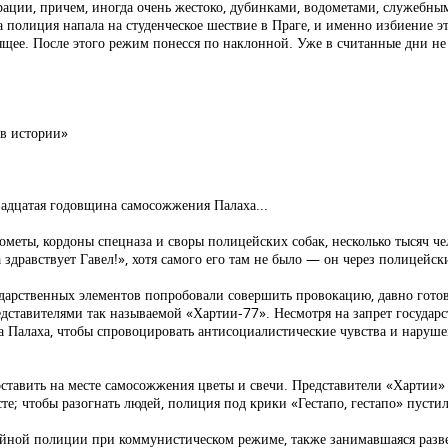
трации, причем, иногда очень жестоко, дубинками, водометами, служебны
да полиция напала на студенческое шествие в Праге, и именно избиение 
щее. После этого режим понесся по наклонной. Уже в считанные дни не 
 в истории»
вадцатая годовщина самосожжения Палаха...
дометы, кордоны спецназа и своры полицейских собак, несколько тысяч ч
 здравствует Гавел!», хотя самого его там не было — он через полицейск
сударственных элементов попробовали совершить провокацию, давно гот
дставителями так называемой «Хартии-77». Несмотря на запрет государ
 Палаха, чтобы спровоцировать антисоциалистические чувства и нарушени
ставить на месте самосожжения цветы и свечи. Представители «Хартии»
те; чтобы разогнать людей, полиция под крики «Гестапо, гестапо» пустил
айной полиции при коммунистическом режиме, также занимавшаяся разв