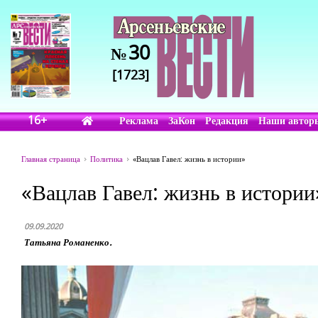
30
№
[1723]
16+
Реклама
ЗаКон
Редакция
Наши автор
Главная страница
Политика
«Вацлав Гавел: жизнь в истории»
«Вацлав Гавел: жизнь в истории
09.09.2020
Татьяна Романенко.