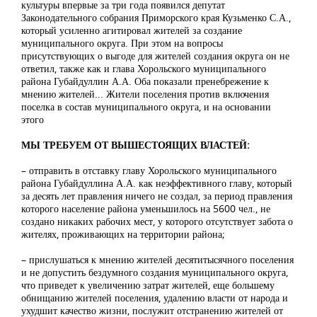
культуры впервые за три года появился депутат
Законодательного собрания Приморского края Кузьменко С.А.,
который усиленно агитировал жителей за создание
муниципального округа. При этом на вопросы
присутствующих о выгоде для жителей создания округа он не
ответил, также как и глава Хорольского муниципального
района Губайдуллин А.А. Оба показали пренебрежение к
мнению жителей... Жители поселения против включения
поселка в состав муниципального округа, и на основании
этого
МЫ ТРЕБУЕМ ОТ ВЫШЕСТОЯЩИХ ВЛАСТЕЙ:
– отправить в отставку главу Хорольского муниципального
района Губайдуллина А.А. как неэффективного главу, который
за десять лет правления ничего не создал, за период правления
которого население района уменьшилось на 5600 чел., не
создано никаких рабочих мест, у которого отсутствует забота о
жителях, проживающих на территории района;
– прислушаться к мнению жителей десятитысячного поселения
и не допустить бездумного создания муниципального округа,
что приведет к увеличению затрат жителей, еще большему
обнищанию жителей поселения, удалению власти от народа и
ухудшит качество жизни, послужит отстранению жителей от