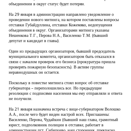
объединении в округ статус будет потерян.
На 29 января в администрацию направлено уведомление о
проведении нового митинга, на котором поставлены вопросы
отставки Губайдуллина, отставки Кожемяко, недопущения
объединения в округ. Организаторами митинга указаны
Нешенкова Т.Г., Перова Н.А., Василенко Т.М. (бывший
депутат и кандидат в главы).
Один из предыдущих организаторов, бывший председатель
муниципального комитета, организатором быть отказался в
связи с началом проверок его бизнеса (прокуратура пришла
проверять пожарную безопасность). В активе группы
неравнодушных он остается.
Поскольку в повестке митинга стоял вопрос об отставке
губернатора – переполошились все. Но предыдущие
резолюции с подписями населения мы ему отправляли и ответа
не получили.
На 21 января назначена встреча с вице-губернатором Волошко
А.А., после чего будет виден настрой всех. Приглашены:
Василенко, Перова, Чудайкин (бывший наш глава, грамотный
юрист, подполковник полиции в отставке, работает в
администрации пгт. Сибирцево, наш сторонник, прекрасно