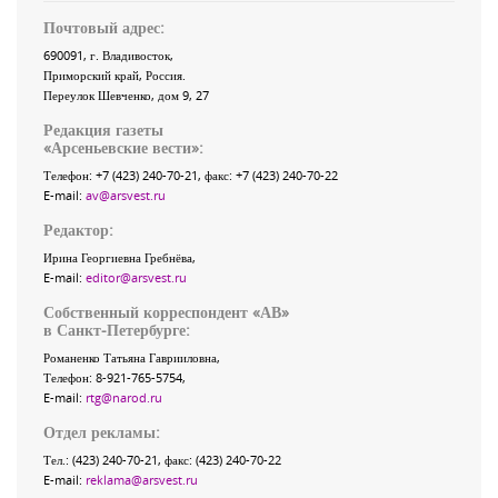
Почтовый адрес:
690091
, г.
Владивосток
,
Приморский край
,
Россия
.
Переулок Шевченко
, дом 9, 27
Редакция газеты
«
Арсеньевские вести
»:
Телефон:
+7 (423) 240-70-21
, факс:
+7 (423) 240-70-22
E-mail:
av@arsvest.ru
Редактор:
Ирина Георгиевна Гребнёва,
E-mail:
editor@arsvest.ru
Собственный корреспондент «АВ»
в Санкт-Петербурге:
Романенко Татьяна Гаврииловна,
Телефон: 8-921-765-5754,
E-mail:
rtg@narod.ru
Отдел рекламы:
Тел.: (423) 240-70-21, факс: (423) 240-70-22
E-mail:
reklama@arsvest.ru