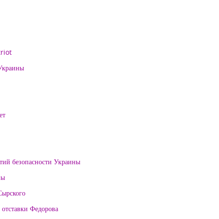
riot
 Украины
ет
нтий безопасности Украины
ны
Сырского
 отставки Федорова