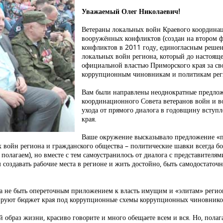
Уважаемый Олег Николаевич!
Ветераны локальных войн Краевого координац
вооружённых конфликтов (создан на втором 
конфликтов в 2011 году, единогласным реше
локальных войн региона, который до настояще
официальной властью Приморского края за св
коррупционным чиновникам и политикам рег
Вам были направлены неоднократные предложе
координационного Совета ветеранов войн и в
ухода от прямого диалога в годовщину вступ
края.
Ваше окружение высказывало предложение «п
 войн региона и гражданского общества – политические шавки всегда боя
лагаем), но вместе с тем самоустранилось от диалога с представителям
 создавать рабочие места в регионе и жить достойно, быть самодостаточ
 а не быть опереточным приложением к власть имущим и «элитам» регио
ируют бюджет края под коррупционные схемы коррупционных чиновников
ый образ жизни, красиво говорите и много обещаете всем и вся. Но, пола