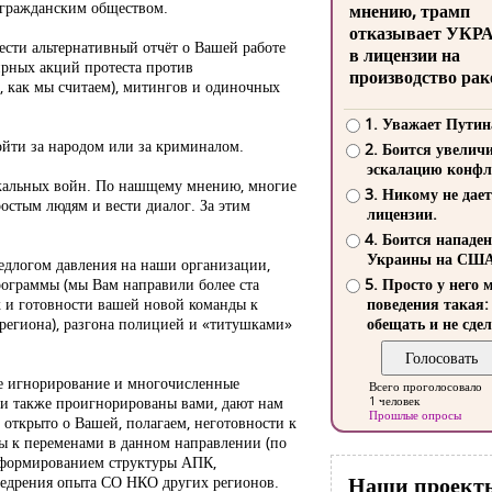
 гражданским обществом.
мнению, трамп
отказывает УКР
ести альтернативный отчёт о Вашей работе
в лицензии на
ирных акций протеста против
производство рак
 как мы считаем), митингов и одиночных
1. Уважает Путин
ойти за народом или за криминалом.
2. Боится увелич
эскалацию конфл
локальных войн. По нашщему мнению, многие
3. Никому не дает
ростым людям и вести диалог. За этим
лицензии.
4. Боится нападе
Украины на СШ
редлогом давления на наши организации,
ограммы (мы Вам направили более ста
5. Просто у него 
ак и готовности вашей новой команды к
поведения такая:
 региона), разгона полицией и «титушками»
обещать и не сдел
вое игнорирование и многочисленные
Всего проголосовало
ыли также проигнорированы вами, дают нам
1 человек
Прошлые опросы
 открыто о Вашей, полагаем, неготовности к
ы к переменами в данном направлении (по
реформированием структуры АПК,
Наши проект
недрения опыта СО НКО других регионов.