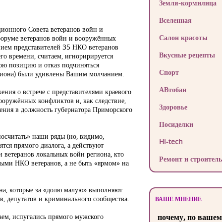
Земля-кормилица
Вселенная
ионного Совета ветеранов войн и
Салон красоты
форуме ветеранов войн и вооружённых
нием представителей 35 НКО ветеранов
Вкусные рецепты
го времени, считаем, игноририруется
ою позицию и отказ подчиняться
Спорт
иона) были удивлены Вашим молчанием.
АВтобан
ния о встрече с представителями краевого
ооружённых конфликтов и, как следствие,
Здоровье
ления в должность губернатора Приморского
Посиделки
осчитать» наши ряды (но, видимо,
Hi-tech
тся прямого диалога, а действуют
и ветеранов локальных войн региона, кто
Ремонт и строитель
ными НКО ветеранов, а не быть «ярмом» на
на, которые за «долю малую» выполняют
, депутатов и криминального сообщества.
ВАШЕ МНЕНИЕ
гаем, испугались прямого мужского
почему, по вашем