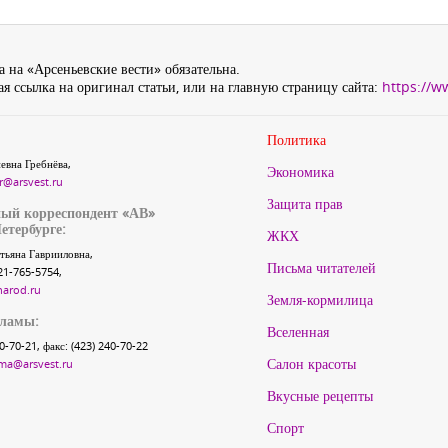
 на «Арсеньевские вести» обязательна.
я ссылка на оригинал статьи, или на главную страницу сайта:
https://w
Политика
евна Гребнёва,
Экономика
r@arsvest.ru
Защита прав
ый корреспондент «АВ»
етербурге:
ЖКХ
тьяна Гаврииловна,
Письма читателей
21-765-5754,
narod.ru
Земля-кормилица
кламы:
Вселенная
40-70-21, факс: (423) 240-70-22
Салон красоты
ma@arsvest.ru
Вкусные рецепты
Спорт