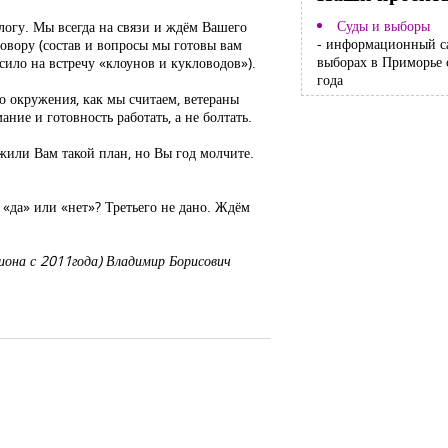
Суды и выборы
алогу. Мы всегда на связи и ждём Вашего
- информационный с
овору (состав и вопросы мы готовы вам
выборах в Приморье 
сило на встречу «клоунов и кукловодов»).
года
о окружения, как мы считаем, ветераны
ие и готовность работать, а не болтать.
ожили Вам такой план, но Вы год молчите.
«да» или «нет»? Третьего не дано. Ждём
иона с 2011года) Владимир Борисович