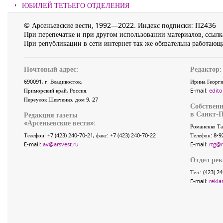
ЮБИЛЕЙ ТЕТЬЕГО ОТДЕЛЕНИЯ
© Арсеньевские вести, 1992—2022. Индекс подписки: П2436
При перепечатке и при другом использовании материалов, ссылка
При републикации в сети интернет так же обязательна работающа
Почтовый адрес:
Редактор:
690091
, г.
Владивосток
,
Ирина Георги
Приморский край
,
Россия
.
E-mail:
edito
Переулок Шевченко
, дом 9, 27
Собственн
в Санкт-П
Редакция газеты
«
Арсеньевские вести
»:
Романенко Та
Телефон:
+7 (423) 240-70-21
, факс:
+7 (423) 240-70-22
Телефон: 8-9
E-mail:
av@arsvest.ru
E-mail:
rtg@
Отдел ре
Тел.: (423) 2
E-mail:
rekla