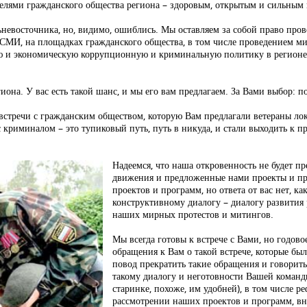
телями гражданского общества региона – здоровым, открытым и сильным
евосточника, но, видимо, ошиблись. Мы оставляем за собой право пров
СМИ, на площадках гражданского общества, в том числе проведением м
ю и экономическую коррупционную и криминальную политику в регионе,
она. У вас есть такой шанс, и мы его вам предлагаем. За Вами выбор: п
 встречи с гражданским обществом, которую Вам предлагали ветераны 
 криминалом – это тупиковый путь, путь в никуда, и стали выходить к п
Надеемся, что наша откровенность не будет п
движения и предложенные нами проекты и пр
проектов и программ, но ответа от вас нет, к
конструктивному диалогу – диалогу развития
наших мирных протестов и митингов.
Мы всегда готовы к встрече с Вами, но годо
обращения к Вам о такой встрече, которые б
повод прекратить такие обращения и говорить
такому диалогу и неготовности Вашей команд
старинке, похоже, им удобней), в том числе 
рассмотрении наших проектов и программ, в