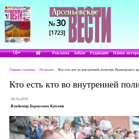
30
№
[1723]
16+
Реклама
ЗаКон
Редакция
Наши автор
Главная страница
Политика
Кто есть кто во внутренней политике Приморского к
Кто есть кто во внутренней пол
09.10.2019
Владимир Борисович Каплюк