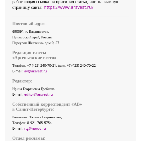
работающая ссылка на оригинал статьи, или на главную
страницу сайта:
https://www.arsvest.ru/
Почтовый адрес:
690091
, г.
Владивосток
,
Приморский край
,
Россия
.
Переулок Шевченко
, дом 9, 27
Редакция газеты
«
Арсеньевские вести
»:
Телефон:
+7 (423) 240-70-21
, факс:
+7 (423) 240-70-22
E-mail:
av@arsvest.ru
Редактор:
Ирина Георгиевна Гребнёва,
E-mail:
editor@arsvest.ru
Собственный корреспондент «АВ»
в Санкт-Петербурге:
Романенко Татьяна Гаврииловна,
Телефон: 8-921-765-5754,
E-mail:
rtg@narod.ru
Отдел рекламы: