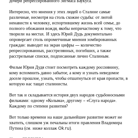
дочери репрессированного Зигмаса Баукуса.
Интересно, что мнения у этих людей о Сталине самые
различные, несмотря на столь схожие судьбы: от лютой
ненависти к человеку, испортившему жизнь всей семье, до
полного обожания вождя, якобы непричастному к тому, что
творили на местах. И здесь Юрий Дудь документально
опровергает столь опрометчивые мнения зомбированных
граждан: выводит на экран цифры — количество
репрессированных, расстрелянных, погибших, а также
расстрельные списки, подписанные лично Сталиным.
Фильм Юрия Дудя стоит посмотреть каждому россиянину,
кому вспомнить давно забытое, а кому и узнать неведомое
доселе прошлое, узнать, чтобы отшатнуться от края пропасти, в
которую нас тащат сталинисты.
Вот так и складывается история двух народов судьбоносными
фильмами: одному «Колыма», другому – «Слуга народа».
Каждому по степени развития?
Вот только времени на наше дальнейшее развитие может не
хватить, слишком уж печальны итоги правления Владимира
Путина (см. ниже коллаж Ok.ru).