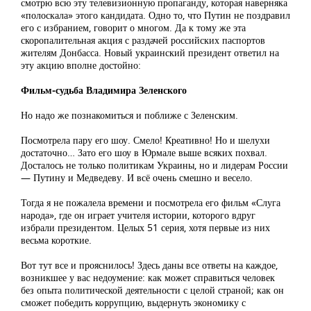
смотрю всю эту телевизионную пропаганду, которая наверняка
«полоскала» этого кандидата. Одно то, что Путин не поздравил
его с избранием, говорит о многом. Да к тому же эта
скоропалительная акция с раздачей российских паспортов
жителям Донбасса. Новый украинский президент ответил на
эту акцию вполне достойно:
Фильм-судьба Владимира Зеленского
Но надо же познакомиться и поближе с Зеленским.
Посмотрела пару его шоу. Смело! Креативно! Но и шелухи
достаточно… Зато его шоу в Юрмале выше всяких похвал.
Досталось не только политикам Украины, но и лидерам России
— Путину и Медведеву. И всё очень смешно и весело.
Тогда я не пожалела времени и посмотрела его фильм «Слуга
народа», где он играет учителя истории, которого вдруг
избрали президентом. Целых 51 серия, хотя первые из них
весьма короткие.
Вот тут все и прояснилось! Здесь даны все ответы на каждое,
возникшее у вас недоумение: как может справиться человек
без опыта политической деятельности с целой страной; как он
сможет победить коррупцию, выдернуть экономику с