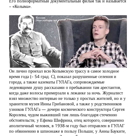
Его полноформатный документальный фильм так и называется
– «Колыма».
Он лично проехал всю Колымскую трассу в самое холодное
время года (– 54 град. С), показал разрушенные селения и
города, а также казематы ГУЛАГа, сопровождаемые
леденящими душу рассказами о пребывании там арестантов,
когда даже волосы примерзали к лежанке за ночь. Журналист
взял множество интервью не только у простых жителей, но и у
хранителя музея Инны Грибановой, а также у родственников
узников ГУЛАГа — дочери космического конструктора Сергея
Королева, чудом выживший там лишь благодаря стечению
обстоятельств; у Ефима Шифрина, отец которого, совершенно
аполитичный человек, в 1938-м году был отправлен в ГУЛАГ
по обвинению в шпионаже в пользу Польши; у Анны Бауките,