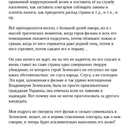
привычной коррупционной колеи и поставить её на службу
населению; как заставить олигархов соблюдать законы и
платить налоги; как преодолеть распад страны и т.д., и т.п., и
пр.
Всё преподносится весело, с большой долей юмора, но и с
массой трагических моментов, когда героя фильма и всех его
помощников пытаются подкупить, потом обливают ложью и
грязью, когда от него отрекается даже родной отец, потом в
него стреляют, потом сажают его в тюрьму…
Он уже ничего не ждет, ни на что не надеется, но его спасает и
вновь ставит во главе страны одно совершенно твердое
убеждение, от которого герой Зеленского не отступил ни при
каких обстоятельствах: он слуга народа. Слуга, а не господин.
Эта идея, заложенная в фильме и так удачно воплощенная
Владимиром Зеленским, была не просто привлекательна
гражданам Украины, она отвечала всем их чаяниям и
надеждам. Вот почему они не могли проголосовать за другого
кандидата.
Моя подруга не смотрела этот фильм и сильно сомневалась в
Зеленском: может, он и впрямь ставленник олигарха, как о нем
говорят, и теперь будет исключительно выполнять его волю?