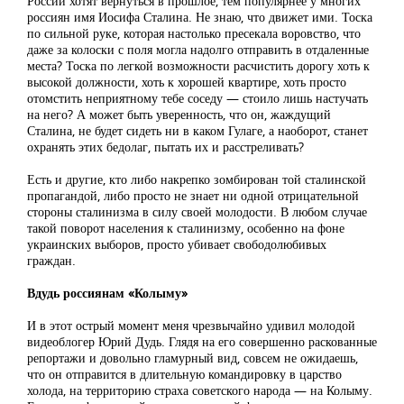
России хотят вернуться в прошлое, тем популярнее у многих
россиян имя Иосифа Сталина. Не знаю, что движет ими. Тоска
по сильной руке, которая настолько пресекала воровство, что
даже за колоски с поля могла надолго отправить в отдаленные
места? Тоска по легкой возможности расчистить дорогу хоть к
высокой должности, хоть к хорошей квартире, хоть просто
отомстить неприятному тебе соседу — стоило лишь настучать
на него? А может быть уверенность, что он, жаждущий
Сталина, не будет сидеть ни в каком Гулаге, а наоборот, станет
охранять этих бедолаг, пытать их и расстреливать?
Есть и другие, кто либо накрепко зомбирован той сталинской
пропагандой, либо просто не знает ни одной отрицательной
стороны сталинизма в силу своей молодости. В любом случае
такой поворот населения к сталинизму, особенно на фоне
украинских выборов, просто убивает свободолюбивых
граждан.
Вдудь россиянам «Колыму»
И в этот острый момент меня чрезвычайно удивил молодой
видеоблогер Юрий Дудь. Глядя на его совершенно раскованные
репортажи и довольно гламурный вид, совсем не ожидаешь,
что он отправится в длительную командировку в царство
холода, на территорию страха советского народа — на Колыму.