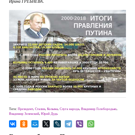
Ирина ГРЕБНЕВА.
Теги:
Президент
,
Сталин
,
Колыма
,
Слуга народа
,
Владимир Голобородько
,
Владимир Зеленский
,
Юрий Дудь