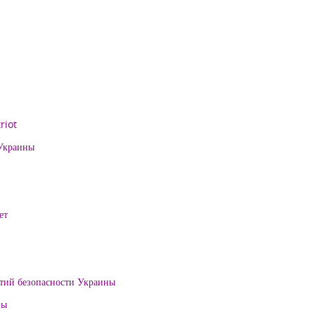
riot
 Украины
ет
нтий безопасности Украины
ны