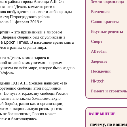
кого района города Антонца А.В. Он
Земля-кормилица
я книги “Девять комментариев о
аков возбуждения ненависти либо вражды.
Вселенная
в суд Петроградского района.
Салон красоты
но на 11 февраля 2019 г.
Вкусные рецепты
артии» – это признанный в мировом
. Впервые сборник был опубликован в
Спорт
The Epoch Times. В настоящее время книга
тся в разных странах мира.
АВтобан
сти «Девять комментариев о
Здоровье
рной книгой коммунизма» – первым
низма во всём мире, которое было издано
Посиделки
Лаффон».
Hi-tech
демик РАН А.Н. Яковлев написал: «По
обретению свободы, этой подлинной
Ремонт и строитель
и. Но путь к торжеству свободы России
ставить вне закона большевистскую
й борьбы, равно как и организации,
лизм и национальную рознь, расизм,
ь от большевизма, Россия может
ВАШЕ МНЕНИЕ
овье и благополучие».
почему, по вашем