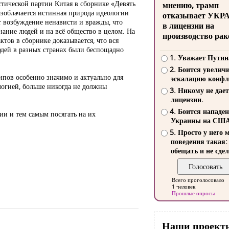
тической партии Китая в сборнике «Девять
мнению, трамп
зоблачается истинная природа идеологии
отказывает УКР
т возбуждение ненависти и вражды, что
в лицензии на
нание людей и на всё общество в целом. На
производство рак
ктов в сборнике доказывается, что вся
юдей в разных странах были беспощадно
1. Уважает Путин
2. Боится увелич
пов особенно значимо и актуально для
эскалацию конфл
огией, больше никогда не должны
3. Никому не дает
лицензии.
4. Боится нападе
ии и тем самым посягать на их
Украины на СШ
5. Просто у него 
поведения такая:
обещать и не сдел
Всего проголосовало
1 человек
Прошлые опросы
Наши проект