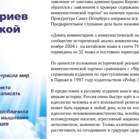
заявление от замглавы администрации Кировс
обратился с заявлением о проверке содержани
коммунистической партии” на наличие призн
Прокуратура Санкт-Петербурга направила иск 
Предварительное слушание дела было назначе
«Девять комментариев о коммунистической п
сообществе исторический анализ коммунизма
ноябре 2004 г. на китайском языке в газете 
переведена на 32 языка и постоянно переиздаё
По ценности изложения исторической реально
коммунистической партии» сравнивают с «Чё
справочным изданием по преступлениям комму
в Париже в 1997 году издательством «Робер 
В предисловии к русскому изданию книги ака
меркам истории, Россия очень быстро идёт к 
идеологии человека и его всеохватной религи
может быть прерван в любой день, если не по
идеологию человеконенавистничества, всеобще
исповедующие насилие, агрессивный национа
антисемитизм, шовинизм. Только излечившис
рассчитывать на сегодняшнее и грядущее здор