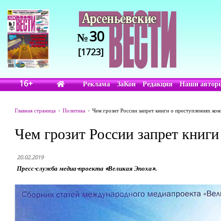
30
№
[1723]
16+
Реклама
ЗаКон
Редакция
Наши автор
Главная страница
Политика
Чем грозит России запрет книги о преступлениях ко
Чем грозит России запрет книг
20.02.2019
Пресс-служба медиа-проекта «Великая Эпоха».