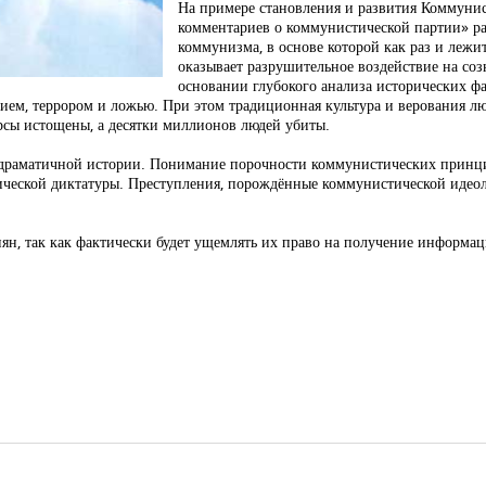
На примере становления и развития Коммунис
комментариев о коммунистической партии» ра
коммунизма, в основе которой как раз и лежи
оказывает разрушительное воздействие на соз
основании глубокого анализа исторических фа
ием, террором и ложью. При этом традиционная культура и верования л
рсы истощены, а десятки миллионов людей убиты.
 драматичной истории. Понимание порочности коммунистических принци
ической диктатуры. Преступления, порождённые коммунистической идеол
н, так как фактически будет ущемлять их право на получение информац