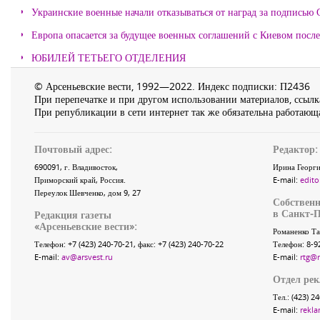
Украинские военные начали отказываться от наград за подписью 
Европа опасается за будущее военных соглашений с Киевом после
ЮБИЛЕЙ ТЕТЬЕГО ОТДЕЛЕНИЯ
© Арсеньевские вести, 1992—2022. Индекс подписки: П2436
При перепечатке и при другом использовании материалов, ссылка
При републикации в сети интернет так же обязательна работающа
Почтовый адрес:
Редактор:
690091
, г.
Владивосток
,
Ирина Георги
Приморский край
,
Россия
.
E-mail:
edito
Переулок Шевченко
, дом 9, 27
Собственн
в Санкт-П
Редакция газеты
«
Арсеньевские вести
»:
Романенко Та
Телефон:
+7 (423) 240-70-21
, факс:
+7 (423) 240-70-22
Телефон: 8-9
E-mail:
av@arsvest.ru
E-mail:
rtg@
Отдел ре
Тел.: (423) 2
E-mail:
rekla