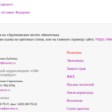
Сырского
 отставки Федорова
 на «Арсеньевские вести» обязательна.
я ссылка на оригинал статьи, или на главную страницу сайта:
https://w
Политика
евна Гребнёва,
Экономика
r@arsvest.ru
Защита прав
ый корреспондент «АВ»
етербурге:
ЖКХ
тьяна Гаврииловна,
Письма читателей
21-765-5754,
narod.ru
Земля-кормилица
кламы:
Вселенная
40-70-21, факс: (423) 240-70-22
Салон красоты
ma@arsvest.ru