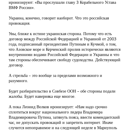
иронизируют: «Вы прослушали главу 3 Корабельного Устава
ВМФ России».
Украина, конечно, говорит наоборот. Что это российская
провокация.
Увы, ближе к истине украинская сторона. Потому что есть
договор между Российской Федерацией и Украиной от 2003
года, подписанный президентами Путиным и Кучмой, о том,
что Азовское море и Керченский пролив исторически являются
внутренними водами Российской Федерации и Украины и что
там стороны обеспечивают свободу судоходства. Действующий
договор.
А стрельба – это вообще за пределами возможного и
разумного.
Будет разбирательство в Совбезе ООН – обе стороны подали
жалобы. Будет наверняка еще многое.
А пока Леонид Волков иронизирует: «Нам надо срочно
сплотиться вокруг национального лидера Владимира
Владимировича Путина, затянуть пояса, ввести комендантский
час, не допускать провокаций и запретить интернет. Иначе
случится непоправимое и на следующей неделе в Мариуполь