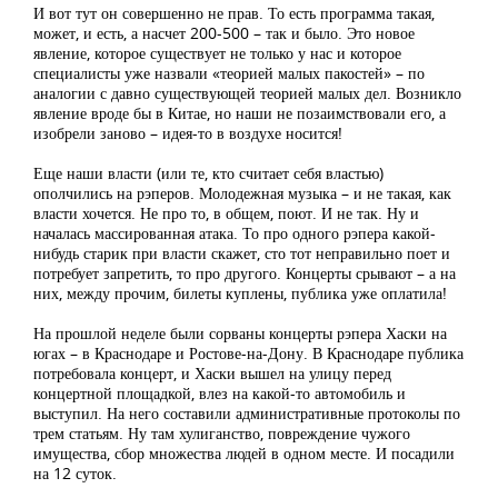
И вот тут он совершенно не прав. То есть программа такая,
может, и есть, а насчет 200-500 – так и было. Это новое
явление, которое существует не только у нас и которое
специалисты уже назвали «теорией малых пакостей» – по
аналогии с давно существующей теорией малых дел. Возникло
явление вроде бы в Китае, но наши не позаимствовали его, а
изобрели заново – идея-то в воздухе носится!
Еще наши власти (или те, кто считает себя властью)
ополчились на рэперов. Молодежная музыка – и не такая, как
власти хочется. Не про то, в общем, поют. И не так. Ну и
началась массированная атака. То про одного рэпера какой-
нибудь старик при власти скажет, сто тот неправильно поет и
потребует запретить, то про другого. Концерты срывают – а на
них, между прочим, билеты куплены, публика уже оплатила!
На прошлой неделе были сорваны концерты рэпера Хаски на
югах – в Краснодаре и Ростове-на-Дону. В Краснодаре публика
потребовала концерт, и Хаски вышел на улицу перед
концертной площадкой, влез на какой-то автомобиль и
выступил. На него составили административные протоколы по
трем статьям. Ну там хулиганство, повреждение чужого
имущества, сбор множества людей в одном месте. И посадили
на 12 суток.