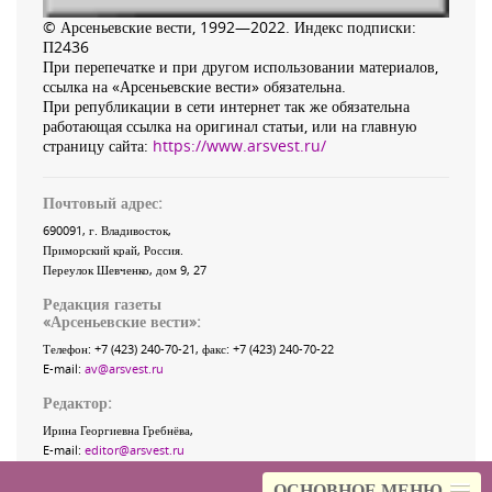
© Арсеньевские вести, 1992—2022. Индекс подписки:
П2436
При перепечатке и при другом использовании материалов,
ссылка на «Арсеньевские вести» обязательна.
При републикации в сети интернет так же обязательна
работающая ссылка на оригинал статьи, или на главную
страницу сайта:
https://www.arsvest.ru/
Почтовый адрес:
690091
, г.
Владивосток
,
Приморский край
,
Россия
.
Переулок Шевченко
, дом 9, 27
Редакция газеты
«
Арсеньевские вести
»:
Телефон:
+7 (423) 240-70-21
, факс:
+7 (423) 240-70-22
E-mail:
av@arsvest.ru
Редактор:
Ирина Георгиевна Гребнёва,
E-mail:
editor@arsvest.ru
Собственный корреспондент «АВ»
ОСНОВНОЕ МЕНЮ