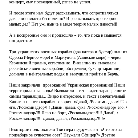
концерт, ему посвященный, рэпер не успел.
И после этого нам будут рассказывать, что сопротивляться
давлению власти бесполезно? И рассказывать про теорию
малых дел? Нет уж, нынче в моде теория малых пакостей!
А в воскресенье оно и произошло – то, что пока называется
инцидентом.
Три украинских военных корабля (два катера и буксир) шли из
Одессы (Черное море) в Мариуполь (Азовское море) – через
Керченский пролив, естественно. Внезапно их атаковали
российские военные корабли, обстреляли, буксир таранили,
догнали в нейтральных водах и вынудили пройти в Керчь.
Наши закричали: провокация! Украинская провокация! Наши
территориальные воды! Выложили в сеть видео тарана, снятое
самим таранящим… Видео интересное, и текст замечательный.
Капитан нашего корабля говорит: «Давай, /Роскомнадзор/!!Так
его, /Роскомнадзор/!!! Давай, давай, сука, /Роскомнадзор/ его, /
Роскомнадзор/!!! Лево на борт, /Роскомнадзор/!!!! Давай, /
Роскомнадзор/!!!! Давай, давай, /Роскомнадзор/!!!!»
Некоторые пользователи Твиттера недоумевают: «Что это за
подзаборное существо орет? Неужели Офицер?» Другие