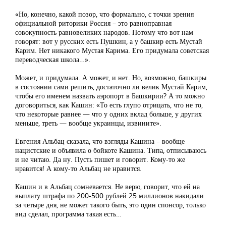
«Но, конечно, какой позор, что формально, с точки зрения
официальной риторики Россия – это равноправная
совокупность равновеликих народов. Потому что вот нам
говорят: вот у русских есть Пушкин, а у башкир есть Мустай
Карим. Нет никакого Мустая Карима. Его придумала советская
переводческая школа…».
Может, и придумала. А может, и нет. Но, возможно, башкиры
в состоянии сами решить, достаточно ли велик Мустай Карим,
чтобы его именем назвать аэропорт в Башкирии? А то можно
договориться, как Кашин: «То есть глупо отрицать, что не то,
что некоторые равнее — что у одних вклад больше, у других
меньше, треть — вообще украинцы, извините».
Евгения Альбац сказала, что взгляды Кашина – вообще
нацистские и объявила о бойкоте Кашина. Типа, отписываюсь
и не читаю. Да ну. Пусть пишет и говорит. Кому-то же
нравится! А кому-то Альбац не нравится.
Кашин и в Альбац сомневается. Не верю, говорит, что ей на
выплату штрафа по 200-500 рублей 25 миллионов накидали
за четыре дня, не может такого быть, это один спонсор, только
вид сделал, программа такая есть…