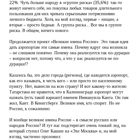
22%. Чуть больше народу в «группе риска» (35,6%): так-то
живут ничего себе, но покупка любых товаров длительного
пользования для них чревата серьезными потрясениями
личного бюджета. Хотя, на мой взгляд, первые – нищие, а
вторые – просто бедные. А группа риска… Все мы в группе
риска. В общем, ничего нового.
Продолжается проект «Великие имена России». Это такая идея
дать аэропортам эти самые имена. Почему вдруг она возникла
– не слишком понятно. Почему она реализуется так по-дурацки
– вопросов нет, потому что, а что у нас реализуется не по-
дурацки!?
Казалось бы, это дело города (региона), где находится аэропорт,
как его называть, в честь кого – или просто по населенному
пункту. Нет, вынесли на всю страну! И вот какому-то жителю
Татарстана не нравится, что в Калининграде аэропорт могут
назвать (есть такой вариант) именем Иммануила Канта. Он там
жил, Кант. В Кенигсберге. Великое имя, кто спорит. Но не
России, к сожалению.
И вообще великие имена России – в смысле русских или
народов России? И тут нас подстерегает очень тонкий лед, на
который ступил Олег Кашин на «Эхе Москвы» и, на мой
взгляд, частично проломил: