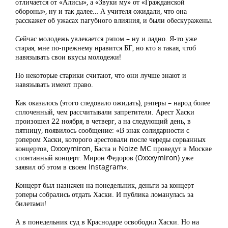
отличается от «Алисы», а «Звуки му» от «Гражданской
обороны», ну и так далее… А учителя ожидали, что она
расскажет об ужасах пагубного влияния, и были обескуражены.
Сейчас молодежь увлекается рэпом – ну и ладно. Я-то уже
старая, мне по-прежнему нравится БГ, но кто я такая, чтоб
навязывать свои вкусы молодежи!
Но некоторые старики считают, что они лучше знают и
навязывать имеют право.
Как оказалось (этого следовало ожидать), рэперы – народ более
сплоченный, чем рассчитывали запретители. Арест Хаски
произошел 22 ноября, в четверг, а на следующий день, в
пятницу, появилось сообщение: «В знак солидарности с
рэпером Хаски, которого арестовали после череды сорванных
концертов, Oxxxymiron, Баста и Noize MC проведут в Москве
спонтанный концерт. Мирон Федоров (Oxxxymiron) уже
заявил об этом в своем Instagram».
Концерт был назначен на понедельник, деньги за концерт
рэперы собрались отдать Хаски. И публика ломанулась за
билетами!
А в понедельник суд в Краснодаре освободил Хаски. Но на