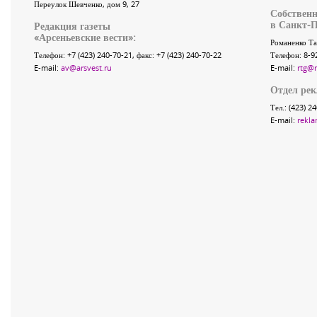
Переулок Шевченко
, дом 9, 27
Собственн
в Санкт-П
Редакция газеты
«
Арсеньевские вести
»:
Романенко Та
Телефон:
+7 (423) 240-70-21
, факс:
+7 (423) 240-70-22
Телефон: 8-9
E-mail:
av@arsvest.ru
E-mail:
rtg@
Отдел ре
Тел.: (423) 2
E-mail:
rekla