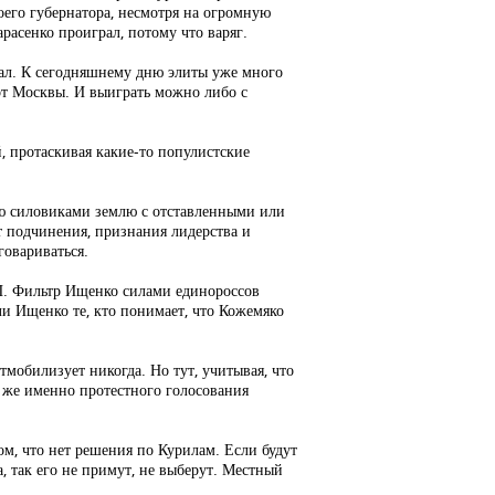
оего губернатора, несмотря на огромную
расенко проиграл, потому что варяг.
нал. К сегодняшнему дню элиты уже много
 от Москвы. И выиграть можно либо с
, протаскивая какие-то популистские
ую силовиками землю с отставленными или
 подчинения, признания лидерства и
говариваться.
АП. Фильтр Ищенко силами единороссов
ли Ищенко те, кто понимает, что Кожемяко
мобилизует никогда. Но тут, учитывая, что
и же именно протестного голосования
ом, что нет решения по Курилам. Если будут
, так его не примут, не выберут. Местный