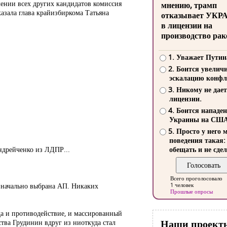
шении всех других кандидатов комиссия
мнению, трамп
азала глава крайизбиркома Татьяна
отказывает УКР
в лицензии на
производство рак
1. Уважает Путин
2. Боится увелич
эскалацию конфл
3. Никому не дает
лицензии.
4. Боится нападе
Украины на СШ
5. Просто у него 
поведения такая:
ндрейченко из ЛДПР...
обещать и не сдел
Всего проголосовало
значально выбрана АП. Никаких
1 человек
Прошлые опросы
юда и противодействие, и массированный
Наши проект
тва Грудинин вдруг из ниоткуда стал