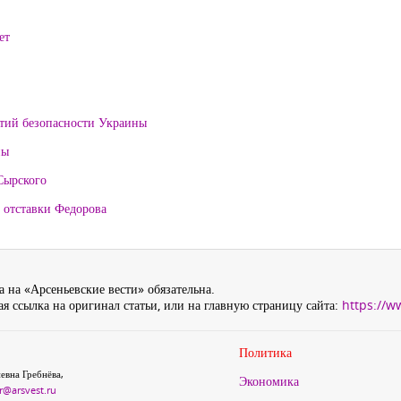
ет
нтий безопасности Украины
ны
Сырского
 отставки Федорова
 на «Арсеньевские вести» обязательна.
я ссылка на оригинал статьи, или на главную страницу сайта:
https://w
Политика
евна Гребнёва,
Экономика
r@arsvest.ru