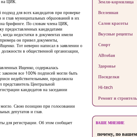
 на ЦИК.
Земля-кормилица
подход для всех кандидатов при проверке
Вселенная
в и глав муниципальных образований в их
Салон красоты
на брифинге. По словам члена ЦИК,
нку предоставленных кандидатами
Вкусные рецепты
, когда недостатки в документах имели
 примера он привел документы,
Спорт
щенко. Тот неверно написал в заявлении о
й должности в общественной организации,
АВтобан
Здоровье
тавленных Ищенко, содержалась
 с законом все 100% подписей могли быть
Посиделки
подписи недействительными, продолжила
л представитель Центральной
Hi-tech
егистрации кандидатов на заседании
Ремонт и строитель
е могло. Свою позицию при голосовании
ьных депутатов и глав.
ты для регистрации. Об этом сообщает
ВАШЕ МНЕНИЕ
почему, по вашем