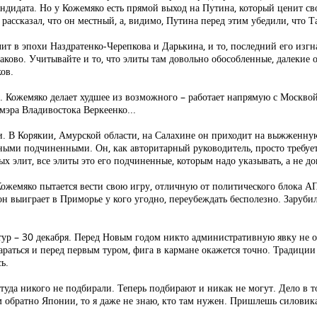
андидата. Но у Кожемяко есть прямой выход на Путина, который ценит св
ассказал, что он местный, а, видимо, Путина перед этим убедили, что Та
ит в эпохи Наздратенко-Черепкова и Дарькина, и то, последний его изг
наково. Учитывайте и то, что элиты там довольно обособленные, далекие
ов.
. Кожемяко делает худшее из возможного – работает напрямую с Москвой
мэра Владивостока Веркеенко...
ми. В Корякии, Амурской области, на Салахине он приходит на выжженн
ыми подчиненными. Он, как авторитарный руководитель, просто требует
ых элит, все элиты это его подчиненные, которым надо указывать, а не до
ожемяко пытается вести свою игру, отличную от политического блока 
 он выиграет в Приморье у кого угодно, переубеждать бесполезно. Заруби
тур – 30 декабря. Перед Новым годом никто административную явку не от
тараться и перед первым туром, фига в кармане окажется точно. Традици
ь.
туда никого не подбирали. Теперь подбирают и никак не могут. Дело в т
ем обратно Японии, то я даже не знаю, кто там нужен. Пришлешь силовика
.