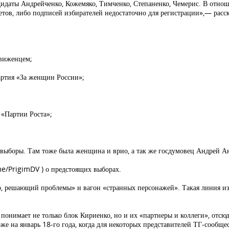
дидаты Андрейченко, Кожемяко, Тимченко, Степаненко, Чемерис. В отно
етов, либо подписей избирателей недостаточно для регистрации»,— расск
движенцем;
артия «За женщин России»;
 «Партии Роста»;
е выборы. Там тоже была женщина и врио, а так же госдумовец Андрей А
me/PrigimDV ) о предстоящих выборах.
ер, решающий проблемы» и вагон «странных персонажей». Такая линия и
 понимает не только блок Кириенко, но и их «партнеры и коллеги», отс
 на январь 18-го года, когда для некоторых представителей ТГ-сообщес