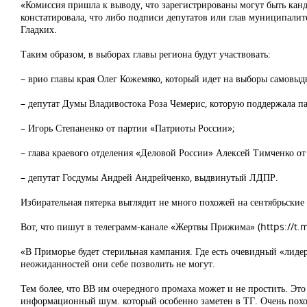
«Комиссия пришла к выводу, что зарегистрированы могут быть кан
констатировала, что либо подписи депутатов или глав муниципалит
Гладких.
Таким образом, в выборах главы региона будут участвовать:
– врио главы края Олег Кожемяко, который идет на выборы самовы
– депутат Думы Владивостока Роза Чемерис, которую поддержала п
– Игорь Степаненко от партии «Патриоты России»;
– глава краевого отделения «Деловой России» Алексей Тимченко от
– депутат Госдумы Андрей Андрейченко, выдвинутый ЛДПР.
Избирательная пятерка выглядит не много похожей на сентябрьски
Вот, что пишут в телеграмм-канале «Жертвы Прижима» (https://t.
«В Приморье будет стерильная кампания. Где есть очевидный «лид
неожиданностей они себе позволить не могут.
Тем более, что ВВ им очередного промаха может и не простить. Это
информационный шум. который особенно заметен в ТГ. Очень похоже