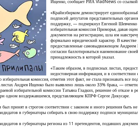
Ищенко, сообщает РИА VladNews со ссылкой
«Крайизбирком демонстрирует единообразный 
подписей депутатов представительных органо
поддержку, — подчеркнул Евгений Шевченко 
избирательная комиссия Приморья, давая оце
документов на регистрацию, шла им навстречу
формально юридический характер. В качестве
предоставленные самовыдвиженцем Андреем И
согласии баллотироваться наименование свое
принадлежность в которой указал.
«Таким образом, в подписных листах, предос
недостоверная информация, и в соответствии
о избирательная комиссия, отметив этот факт, не стала признавать все 
ых листах Андрея Ищенко было выявлено лишь около 33% брака, — отмети
раевой избирательной комиссии Татьяна Гладких, решение об отказе в р
при одном воздержавшемся, представляющем КПРФ Сергее Дикусаре.
и был принят в строгом соответствии с законом и иного решения быть н
андидатов в губернаторы собирать в свою поддержку подписи муниципал
андидатов в губернаторы региона из 11 претендентов, подавших докумен