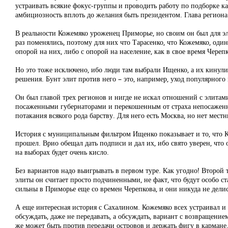
устраивать всякие фокус-группы и проводить работу по подборке к
амбициозность вплоть до желания быть президентом. Глава региона р
В реальности Кожемяко уроженец Приморье, но своим он был для эл
раз поменялись, поэтому для них что Тарасенко, что Кожемяко, оди
опорой на них, либо с опорой на население, как в свое время Черепк
Но это тоже исключено, ибо люди там выбрали Ищенко, а их кинули
решения. Бунт элит против него – это, например, уход популярного 
Он был главой трех регионов и нигде не искал отношений с элита
посаженными губернаторами и перекошенным от страха непосаженн
потакания всякого рода барству. Для него есть Москва, но нет местн
История с муниципальным фильтром Ищенко показывает и то, что К
прошел. Врио обещал дать подписи и дал их, ибо свято уверен, что
на выборах будет очень кисло.
Без вариантов надо выигрывать в первом туре. Как угодно! Второй 
элиты он считает просто подчиненными, не факт, что будут особо с
сильны в Приморье еще со времен Черепкова, и они никуда не делис
А еще интересная история с Сахалином. Кожемяко всех устраивал и 
обсуждать, даже не передавать, а обсуждать, вариант с возвращени
же может быть против передачи островов и держать фигу в кармане