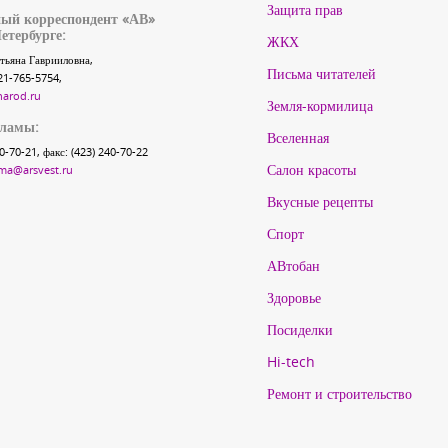
Защита прав
ый корреспондент «АВ»
етербурге:
ЖКХ
тьяна Гаврииловна,
Письма читателей
21-765-5754,
narod.ru
Земля-кормилица
кламы:
Вселенная
40-70-21, факс: (423) 240-70-22
Салон красоты
ma@arsvest.ru
Вкусные рецепты
Спорт
АВтобан
Здоровье
Посиделки
Hi-tech
Ремонт и строительство