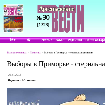
30
№
[1723]
16+
Реклама
ЗаКон
Редакция
Наши автор
Главная страница
Политика
Выборы в Приморье - стерильная кампания
Выборы в Приморье - стерильна
28.11.2018
Вероника Малинина.