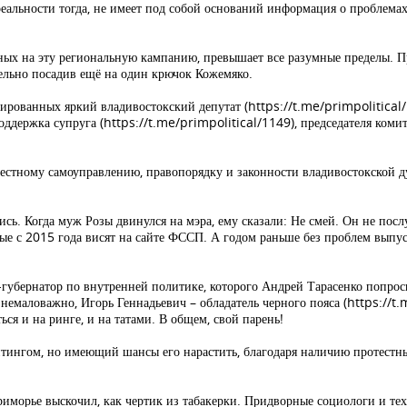
реальности тогда, не имеет под собой оснований информация о проблемах 
ных на эту региональную кампанию, превышает все разумные пределы. П
ельно посадив ещё на один крючок Кожемяко.
рированных яркий владивостокский депутат (https://t.me/primpolitical
поддержка супруга (https://t.me/primpolitical/1149), председателя коми
 местному самоуправлению, правопорядку и законности владивостокской д
ь. Когда муж Розы двинулся на мэра, ему сказали: Не смей. Он не посл
ые с 2015 года висят на сайте ФССП. А годом раньше без проблем выпуст
губернатор по внутренней политике, которого Андрей Тарасенко попро
о немаловажно, Игорь Геннадьевич – обладатель черного пояса (https://t.
ся и на ринге, и на татами. В общем, свой парень!
ингом, но имеющий шансы его нарастить, благодаря наличию протестн
иморье выскочил, как чертик из табакерки. Придворные социологи и тех