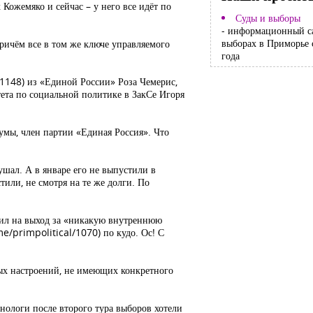
Кожемяко и сейчас – у него все идёт по
Суды и выборы
- информационный с
выборах в Приморье 
ричём все в том же ключе управляемого
года
/1148) из «Единой России» Роза Чемерис,
тета по социальной политике в ЗакСе Игоря
умы, член партии «Единая Россия». Что
ушал. А в январе его не выпустили в
или, не смотря на те же долги. По
сил на выход за «никакую внутреннюю
me/primpolitical/1070) по кудо. Ос! С
ых настроений, не имеющих конкретного
нологи после второго тура выборов хотели