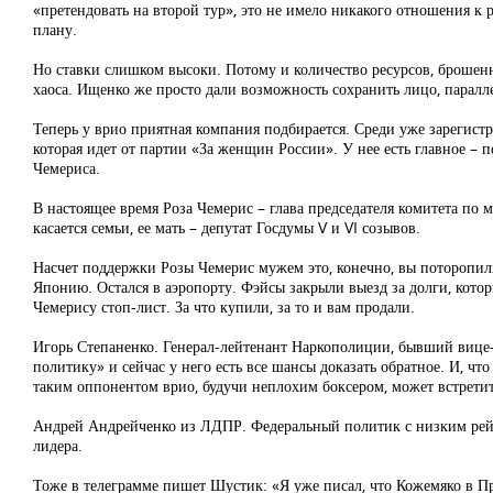
«претендовать на второй тур», это не имело никакого отношения к 
плану.
Но ставки слишком высоки. Потому и количество ресурсов, брошен
хаоса. Ищенко же просто дали возможность сохранить лицо, паралл
Теперь у врио приятная компания подбирается. Среди уже зарегист
которая идет от партии «За женщин России». У нее есть главное – 
Чемериса.
В настоящее время Роза Чемерис – глава председателя комитета по
касается семьи, ее мать – депутат Госдумы V и VI созывов.
Насчет поддержки Розы Чемерис мужем это, конечно, вы поторопилис
Японию. Остался в аэропорту. Фэйсы закрыли выезд за долги, котор
Чемерису стоп-лист. За что купили, за то и вам продали.
Игорь Степаненко. Генерал-лейтенант Наркополиции, бывший вице-
политику» и сейчас у него есть все шансы доказать обратное. И, чт
таким оппонентом врио, будучи неплохим боксером, может встретить
Андрей Андрейченко из ЛДПР. Федеральный политик с низким рейт
лидера.
Тоже в телеграмме пишет Шустик: «Я уже писал, что Кожемяко в Пр