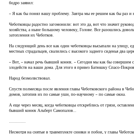
бодро заявил:
– Я как бы понял вашу проблему. Завтра мы ее решим как бы раз и н
Чеботковцы радостно загомонили: вот это да, вот что значит руко
хозяйства, а ныне большому человеку, Голове. Все разошлись довол
затопления их Чеботков.
На следующий день все как один чеботковцы высыпали на улицу, е
местных страдальцев, свалились с высокого заднего сиденья два ц
– Вот, – начал речь бывший конюх. – Сегодня мы как бы совершим
злодейств на ваши дома. Для этого я привез Батюшку Спасо-Покро
Народ безмолвствовал.
Спустя полмесяца после явления главы Чеботковского района в Чебот
домов, затопив их по самые уши, по-научному – по самые окна.
А еще через месяц, когда чеботковцы отскреблись от грязи, оставл
бывший конюх Альберт Самопалов…
..............
Несмотря на снятые в травмпункте синяки и побои, у главы Чеботс