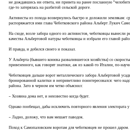
не дождавшись ни ответа, ни привета на ранее посланную "челобитн
где-то затерялась на разбитой сельской дороге.
Активисты из похода возвернулись быстро и доложили землякам: ср
распоряжается ими глава Чеботковского района Альберт Лукич Сам
На сходе, возле забора одного из активистов, чеботковцы вынесли 
качества Альбертовой натуры чеботковцы и избрали его главой район
И правда, и добился своего и показал.
У Альберта (бывшего конюха развалившегося хозяйства) со скорост
привезенного, как говорят знатоки, аж из какой-то Италии, по-науч
Чеботковцев дальше ворот металлического забора Альбертовой усад
бронированной калитки и неприветливо поинтересовался: чего над
района. Зато в черном им четко объяснил:
– Хозяина дома нет, и неизвестно когда будет.
Однако пообещал, дабы исключить повторного явления электората у
– Ладно, доложу, что вам мешает паводок.
Поход к Самопаловским воротам для чеботковцев не прошел даром. 