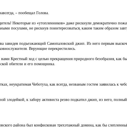
авсегда, – пообещал Голова.
водитель! Некоторые из «утопленников» даже рискнули демократично пож
ьными посулами, не рискнув поинтересоваться, каким таким образом зав
два завидев подъезжающий Самопаловский джип. Из него первым выскочи
ерковнослужителя. Верующие перекрестились.
 с вами Крестный ход с целью прекращения природного безобразия, как 
вской обители и его помощника.
ках, неукратимая Чеботуха, как всегда, незваным гостем заявилась к чеб
енной злодейкой, к забору активиста резво подкатил джип, из него, полн
ковского района был конфискован трехэтажный домина, как бы слепленны