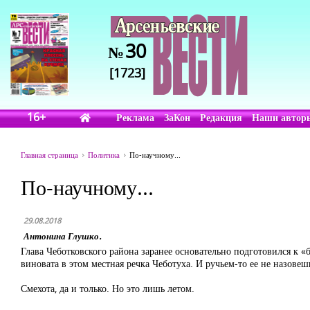
30
№
[1723]
16+
Реклама
ЗаКон
Редакция
Наши автор
Главная страница
Политика
По-научному...
По-научному...
29.08.2018
Антонина Глушко.
Глава Чеботковского района заранее основательно подготовился к «
виновата в этом местная речка Чеботуха. И ручьем-то ее не назовеш
Смехота, да и только. Но это лишь летом.