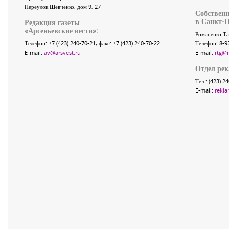
Переулок Шевченко
, дом 9, 27
Собственн
в Санкт-П
Редакция газеты
«
Арсеньевские вести
»:
Романенко Та
Телефон:
+7 (423) 240-70-21
, факс:
+7 (423) 240-70-22
Телефон: 8-9
E-mail:
av@arsvest.ru
E-mail:
rtg@
Отдел ре
Тел.: (423) 2
E-mail:
rekla