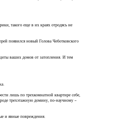
ики, такого еще в их краях отродясь не
верей появился новый Голова Чеботковского
щиты ваших домов от затопления. И тем
ка.
рести лишь по трехкомнатной квартире себе,
городе трехэтажную домину, по-научному –
тые и явные повреждения.