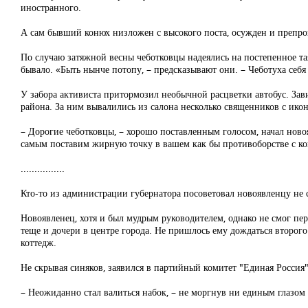
иностранного.
А сам бывший конюх низложен с высокого поста, осужден и препро
По случаю затяжной весны чеботковцы надеялись на постепенное таян
бывало. «Быть нынче потопу, – предсказывают они. – Чеботуха себя
У забора активиста притормозил необычной расцветки автобус. Зави
района. За ним вывалились из салона несколько священников с ико
– Дорогие чеботковцы, – хорошо поставленным голосом, начал ново
самым поставим жирную точку в вашем как бы противоборстве с к
................
Кто-то из администрации губернатора посоветовал новоявленцу не 
Новоявленец, хотя и был мудрым руководителем, однако не смог пер
теще и дочери в центре города. Не пришлось ему дождаться второг
коттедж.
Не скрывая синяков, заявился в партийный комитет "Единая Россия
– Неожиданно стал валиться набок, – не моргнув ни единым глазом