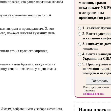
ивно полагая, что ранее посланная жалоба
мнению, трамп
отказывает УКР
в лицензии на
бумаги) в значительных суммах. А
производство рак
1. Уважает Путин
жиком хитрым и пронырливым. За эти
оего, покажет властям кузькину мать.
2. Боится увелич
эскалацию конфл
3. Никому не дает
лицензии.
епили его из красного кирпича,
4. Боится нападе
Украины на СШ
 непонятными буквами, высунулся из
5. Просто у него 
ину своего появления у ворот главы
поведения такая:
обещать и не сдел
Всего проголосовало
1 человек
Прошлые опросы
Наши проект
 Людям, собравшимся у забора активиста,