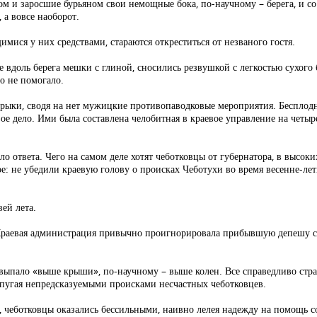
ом и заросшие бурьяном свои немощные бока, по-научному – берега, и со
, а вовсе наоборот.
ися у них средствами, стараются откреститься от незваного гостя.
вдоль берега мешки с глиной, сносились резвушкой с легкостью сухого
то не помогало.
 арыки, сводя на нет мужицкие противопаводковые мероприятия. Бесплод
е дело. Ими была составлена челобитная в краевое управление на четы
о ответа. Чего на самом деле хотят чеботковцы от губернатора, в высо
е: не убедили краевую голову о происках Чеботухи во время весенне-ле
ей лета.
. Краевая администрация привычно проигнорировала прибывшую депешу с 
у выпало «выше крыши», по-научному – выше колен. Все справедливо стр
 пугая непредсказуемыми происками несчастных чеботковцев.
, чеботковцы оказались бессильными, наивно лелея надежду на помощь с