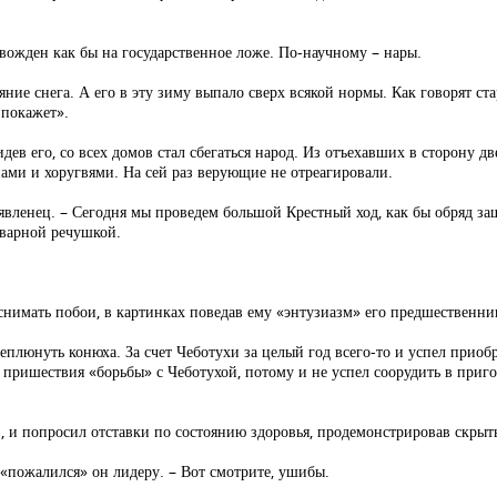
вожден как бы на государственное ложе. По-научному – нары.
ие снега. А его в эту зиму выпало сверх всякой нормы. Как говорят стар
 покажет».
дев его, со всех домов стал сбегаться народ. Из отъехавших в сторону д
нами и хоругвями. На сей раз верующие не отреагировали.
явленец. – Сегодня мы проведем большой Крестный ход, как бы обряд за
оварной речушкой.
снимать побои, в картинках поведав ему «энтузиазм» его предшественни
еплюнуть конюха. За счет Чеботухи за целый год всего-то и успел приоб
о пришествия «борьбы» с Чеботухой, потому и не успел соорудить в при
", и попросил отставки по состоянию здоровья, продемонстрировав скры
 «пожалился» он лидеру. – Вот смотрите, ушибы.