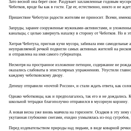
Зато весной она берет свое. Раздувает захламленные годовым мусор
Чеботков, вроде бы как в гости. Где ее, естественно, никто и не ждет
Пришествие Чеботухи радости жителям не приносит. Всеми, имеющим
Запруды, заранее сооруженные мужиками-активистами, и уложенные 
канальцы, с целью завернуть нахалку в сторону от Чеботков. Но и э
Хитрая Чеботуха, пригнав кучи мусора, забивала ими самодельные
неуправляемой речкой подвигли самых активных жителей на рисково
и отправлена на имя самого губернатора.
Несмотря на пространное изложение петиции, содержание не рождал
оказались слабоваты в эпистолярных упражнениях. Упустили главно
каждому чеботковскому двору.
Депешу отправили «почтой России», и стали ждать ответа, как солов
Однако чеботковцы, как и предполагалось, так его и не дождались
школьной тетрадки благополучно отправился в мусорную корзину.
А новая весна уже вновь маячила на горизонте. Осадков в эту зим
укутанная глубокими снегами, ехидно ухмылялась из-под сугробов,
Перед издевательством природы над людьми, в виде коварной речки