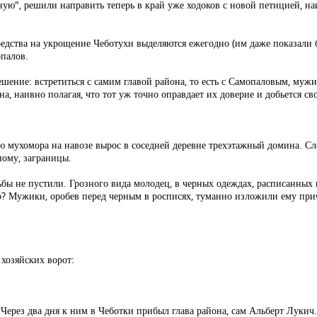
ую", решили направить теперь в край уже ходоков с новой петицией, на
едства на укрощение Чеботухи выделяются ежегодно (им даже показали 
опалов.
решение: встретиться с самим главой района, то есть с Самопаловым, му
а, наивно полагая, что тот уж точно оправдает их доверие и добьется св
ью мухомора на навозе вырос в соседней деревне трехэтажный домина. Сл
ному, заграницы.
ьбы не пустили. Грозного вида молодец, в черных одеждах, расписанных
о? Мужики, оробев перед черным в росписях, туманно изложили ему прич
 хозяйских ворот:
Через два дня к ним в Чеботки прибыл глава района, сам Альберт Лукич.