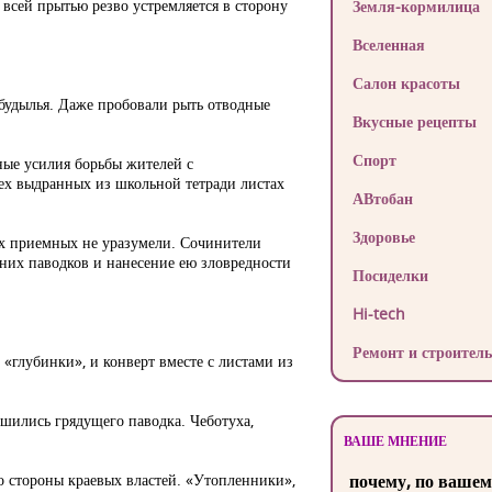
 всей прытью резво устремляется в сторону
Земля-кормилица
Вселенная
Салон красоты
 будылья. Даже пробовали рыть отводные
Вкусные рецепты
Спорт
ные усилия борьбы жителей с
рех выдранных из школьной тетради листах
АВтобан
Здоровье
ких приемных не уразумели. Сочинители
тних паводков и нанесение ею зловредности
Посиделки
Hi-tech
Ремонт и строитель
«глубинки», и конверт вместе с листами из
ашились грядущего паводка. Чеботуха,
ВАШЕ МНЕНИЕ
о стороны краевых властей. «Утопленники»,
почему, по вашем