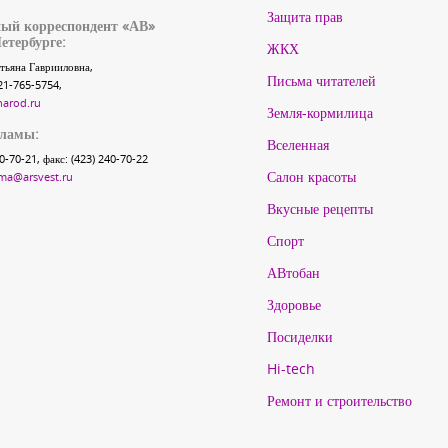
Защита прав
ый корреспондент «АВ»
етербурге:
ЖКХ
тьяна Гаврииловна,
Письма читателей
21-765-5754,
narod.ru
Земля-кормилица
кламы:
Вселенная
40-70-21, факс: (423) 240-70-22
Салон красоты
ma@arsvest.ru
Вкусные рецепты
Спорт
АВтобан
Здоровье
Посиделки
Hi-tech
Ремонт и строительство