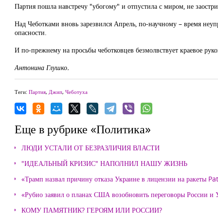
Партия пошла навстречу "убогому" и отпустила с миром, не заостри
Над Чеботками вновь зарезвился Апрель, по-научному – время неупр
опасности.
И по-прежнему на просьбы чеботковцев безмолвствует краевое руков
Антонина Глушко.
Теги:
Партия
,
Джип
,
Чеботуха
Еще в рубрике «Политика»
ЛЮДИ УСТАЛИ ОТ БЕЗРАЗЛИЧИЯ ВЛАСТИ
"ИДЕАЛЬНЫЙ КРИЗИС" НАПОЛНИЛ НАШУ ЖИЗНЬ
«Трамп назвал причину отказа Украине в лицензии на ракеты Pat
«Рубио заявил о планах США возобновить переговоры России и
КОМУ ПАМЯТНИК? ГЕРОЯМ ИЛИ РОССИИ?