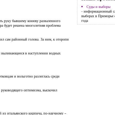
Суды и выборы
- информационный с
выборах в Приморье 
года
ать руку бывшему конюху разваленного
тра будет решена многолетняя проблема
л сам районный голова. За ним, к оторопи
бы выливающееся в наступлении водных
отковцам и вольготно разлеглась среди
ый руководящего оптимизма, выскочил
й из итальянского кирпича, по-научному –