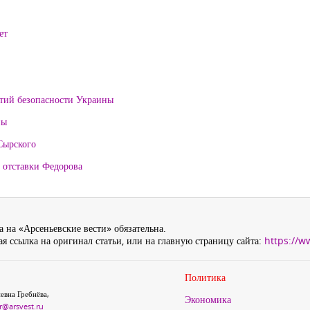
ет
нтий безопасности Украины
ны
Сырского
 отставки Федорова
 на «Арсеньевские вести» обязательна.
я ссылка на оригинал статьи, или на главную страницу сайта:
https://w
Политика
евна Гребнёва,
Экономика
r@arsvest.ru