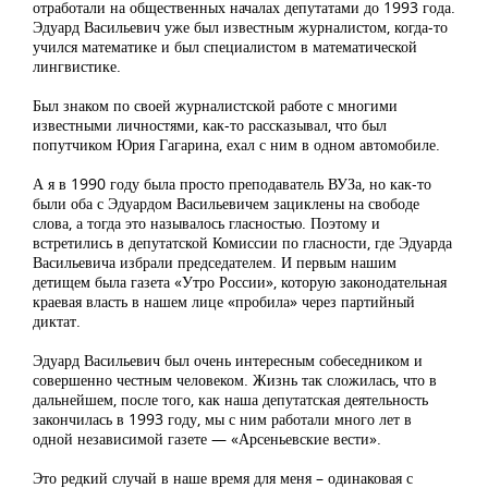
отработали на общественных началах депутатами до 1993 года.
Эдуард Васильевич уже был известным журналистом, когда-то
учился математике и был специалистом в математической
лингвистике.
Был знаком по своей журналистской работе с многими
известными личностями, как-то рассказывал, что был
попутчиком Юрия Гагарина, ехал с ним в одном автомобиле.
А я в 1990 году была просто преподаватель ВУЗа, но как-то
были оба с Эдуардом Васильевичем зациклены на свободе
слова, а тогда это называлось гласностью. Поэтому и
встретились в депутатской Комиссии по гласности, где Эдуарда
Васильевича избрали председателем. И первым нашим
детищем была газета «Утро России», которую законодательная
краевая власть в нашем лице «пробила» через партийный
диктат.
Эдуард Васильевич был очень интересным собеседником и
совершенно честным человеком. Жизнь так сложилась, что в
дальнейшем, после того, как наша депутатская деятельность
закончилась в 1993 году, мы с ним работали много лет в
одной независимой газете — «Арсеньевские вести».
Это редкий случай в наше время для меня – одинаковая с