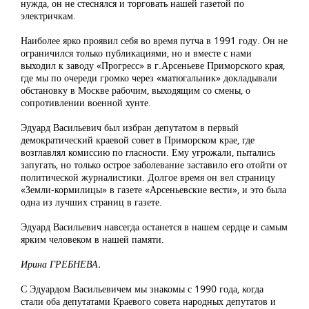
нужда, он не стеснялся и торговать нашей газетой по
электричкам.
Наиболее ярко проявил себя во время путча в 1991 году. Он не
ограничился только публикациями, но и вместе с нами
выходил к заводу «Прогресс» в г.Арсеньеве Приморского края,
где мы по очереди громко через «матюгальник» докладывали
обстановку в Москве рабочим, выходящим со смены, о
сопротивлении военной хунте.
Эдуард Васильевич был избран депутатом в первый
демократический краевой совет в Приморском крае, где
возглавлял комиссию по гласности. Ему угрожали, пытались
запугать, но только острое заболевание заставило его отойти от
политической журналистики. Долгое время он вел страницу
«Земли-кормилицы» в газете «Арсеньевские вести», и это была
одна из лучших страниц в газете.
Эдуард Васильевич навсегда останется в нашем сердце и самым
ярким человеком в нашей памяти.
Ирина ГРЕБНЕВА.
С Эдуардом Васильевичем мы знакомы с 1990 года, когда
стали оба депутатами Краевого совета народных депутатов и