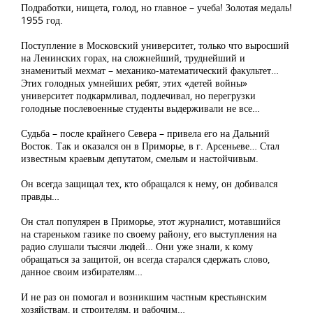
Подработки, нищета, голод, но главное – учеба! Золотая медаль!
1955 год.
Поступление в Московский университет, только что выросший
на Ленинских горах, на сложнейший, труднейший и
знаменитый мехмат – механико-математический факультет…
Этих голодных умнейших ребят, этих «детей войны»
университет подкармливал, подлечивал, но перегрузки
голодные послевоенные студенты выдерживали не все…
Судьба – после крайнего Севера – привела его на Дальний
Восток. Так и оказался он в Приморье, в г. Арсеньеве… Стал
известным краевым депутатом, смелым и настойчивым.
Он всегда защищал тех, кто обращался к нему, он добивался
правды…
Он стал популярен в Приморье, этот журналист, мотавшийся
на стареньком газике по своему району, его выступления на
радио слушали тысячи людей… Они уже знали, к кому
обращаться за защитой, он всегда старался сдержать слово,
данное своим избирателям…
И не раз он помогал и возникшим частным крестьянским
хозяйствам, и строителям, и рабочим…