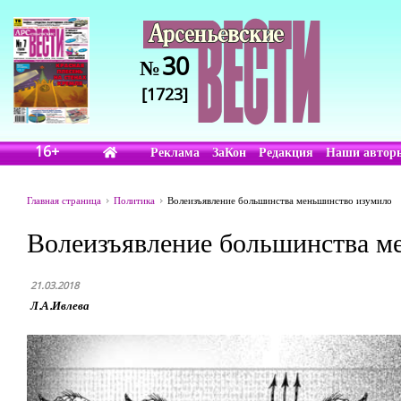
30
№
[1723]
16+
Реклама
ЗаКон
Редакция
Наши автор
Главная страница
Политика
Волеизъявление большинства меньшинство изумило
Волеизъявление большинства м
21.03.2018
Л.А.Ивлева