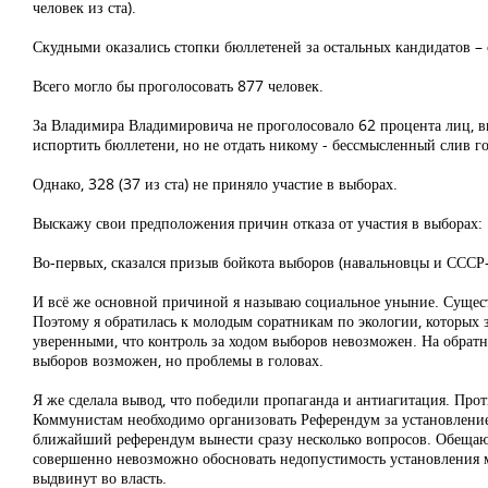
человек из ста).
Скудными оказались стопки бюллетеней за остальных кандидатов – су
Всего могло бы проголосовать 877 человек.
За Владимира Владимировича не проголосовало 62 процента лиц, в
испортить бюллетени, но не отдать никому - бессмысленный слив го
Однако, 328 (37 из ста) не приняло участие в выборах.
Выскажу свои предположения причин отказа от участия в выборах:
Во-первых, сказался призыв бойкота выборов (навальновцы и СССР
И всё же основной причиной я называю социальное уныние. Сущест
Поэтому я обратилась к молодым соратникам по экологии, которых 
уверенными, что контроль за ходом выборов невозможен. На обратн
выборов возможен, но проблемы в головах.
Я же сделала вывод, что победили пропаганда и антиагитация. Прот
Коммунистам необходимо организовать Референдум за установление
ближайший референдум вынести сразу несколько вопросов. Обещаю 
совершенно невозможно обосновать недопустимость установления ма
выдвинут во власть.