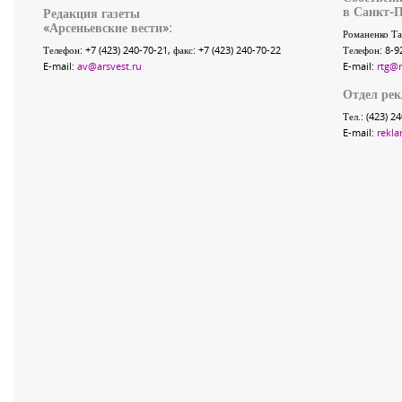
в Санкт-П
Редакция газеты
«
Арсеньевские вести
»:
Романенко Та
Телефон:
+7 (423) 240-70-21
, факс:
+7 (423) 240-70-22
Телефон: 8-9
E-mail:
av@arsvest.ru
E-mail:
rtg@
Отдел ре
Тел.: (423) 2
E-mail:
rekla