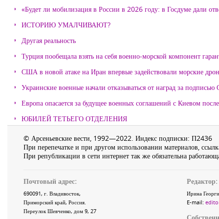
«Будет ли мобилизация в России в 2026 году: в Госдуме дали отв
ИСТОРИЮ УМАЛЧИВАЮТ?
Другая реальность
Турция пообещала взять на себя военно-морской компонент гара
США в новой атаке на Иран впервые задействовали морские дро
Украинские военные начали отказываться от наград за подписью 
Европа опасается за будущее военных соглашений с Киевом после
ЮБИЛЕЙ ТЕТЬЕГО ОТДЕЛЕНИЯ
© Арсеньевские вести, 1992—2022. Индекс подписки: П2436
При перепечатке и при другом использовании материалов, ссылка
При републикации в сети интернет так же обязательна работающа
Почтовый адрес:
Редактор:
690091
, г.
Владивосток
,
Ирина Георги
Приморский край
,
Россия
.
E-mail:
edito
Переулок Шевченко
, дом 9, 27
Собственн