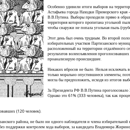
Особенно удивили итоги выборов на территор
Астафьева города Находки Приморского края 
В.В.Путина. Выборы проходили прямо в обр
территория которого пропитана угольной пыл
чтобы снаружи не попала угольная пыль (гр
Этот день был очень трудным. Во второй поло
избирательных участков Партизанского муниц
расположенный на территории отдалённого се
результатов волеизъявления проголосовавших
проанализирую происшедшее.
Никаких вбросов не было. Нельзя исключать 
только морально опустившиеся элементы, поэто
могла бы предположить, исходя из итогов выб
За Президента РФ В.В.Путина проголосовало 3
Однако это 61% (333 человека), так как проце
совавших (120 человек).
занского района, не было ни одного наблюдателя и члена избирательной
д без поддержки контролем хода выборов, за кандидата Владимира Жирино