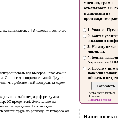
мнению, трамп
отказывает УКР
в лицензии на
производство рак
1. Уважает Путин
гих кандидатов, а 18 человек предпочло
2. Боится увелич
эскалацию конфл
3. Никому не дает
лицензии.
4. Боится нападе
Украины на СШ
5. Просто у него 
оконтролировать ход выборов невозможно.
поведения такая:
ы. Они всегда спорили со мной, будучи
обещать и не сдел
ены, что действенный контроль за ходом
Всего проголосовало
обходимо не выбором, а референдумом.
1 человек
Прошлые опросы
ер, 50 процентов). Желательно на
я на референдуме. Власти будет
 оплаты труда по региону, от которого он
Наши проект