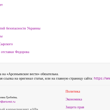
ет
нтий безопасности Украины
ны
Сырского
 отставки Федорова
 на «Арсеньевские вести» обязательна.
я ссылка на оригинал статьи, или на главную страницу сайта:
https://w
Политика
евна Гребнёва,
Экономика
r@arsvest.ru
Защита прав
ый корреспондент «АВ»