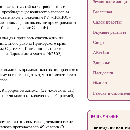
Земля-кормилица
ии экологической катастрофы - мысе
– преобладающее количество голосов за
Вселенная
азовательном учреждении №1 «ПОЛЮС»,
Салон красоты
ью, а помещения школы не проветриваются,
убейшее нарушение СанПиН).
Вкусные рецепты
вине дня пришлось спасать один из
Спорт
ипального района Приморского края,
ла Сергеевка. И именно на анализе
АВтобан
 на избирательном участке №2302,
Здоровье
возможность продажи голосов, но продаются
Посиделки
му остаётся надеяться, что их менее, чем я
оров.
Hi-tech
8 процентов жителей (38 человек из ста).
Ремонт и строитель
нты считаются от количества избирателей,
ВАШЕ МНЕНИЕ
 комиссии с правом совещательного голоса
вского проголосовало 49 человек (9
почему, по вашем