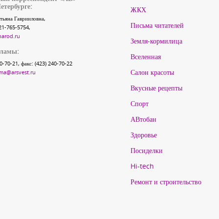
етербурге:
ЖКХ
тьяна Гаврииловна,
Письма читателей
21-765-5754,
narod.ru
Земля-кормилица
кламы:
Вселенная
40-70-21, факс: (423) 240-70-22
Салон красоты
ma@arsvest.ru
Вкусные рецепты
Спорт
АВтобан
Здоровье
Посиделки
Hi-tech
Ремонт и строительство