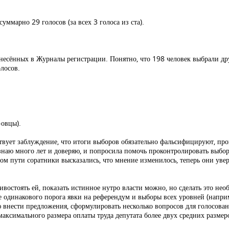
ммарно 29 голосов (за всех 3 голоса из ста).
несённых в Журналы регистрации. Понятно, что 198 человек выбрали дру
лосов.
-овцы).
вует заблуждение, что итоги выборов обязательно фальсифицируют, пр
знаю много лет и доверяю, и попросила помочь проконтролировать выбор
ом пути соратники высказались, что мнение изменилось, теперь они увер
ивостоять ей, показать истинное нутро власти можно, но сделать это не
 одинакового порога явки на референдум и выборы всех уровней (наприм
внести предложения, сформулировать несколько вопросов для голосовани
ксимального размера оплаты труда депутата более двух средних размеров