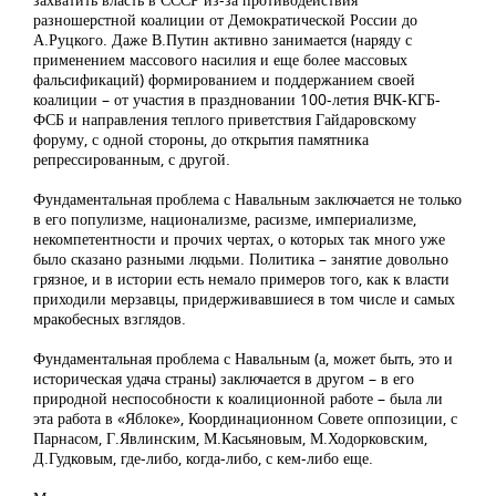
разношерстной коалиции от Демократической России до
А.Руцкого. Даже В.Путин активно занимается (наряду с
применением массового насилия и еще более массовых
фальсификаций) формированием и поддержанием своей
коалиции – от участия в праздновании 100-летия ВЧК-КГБ-
ФСБ и направления теплого приветствия Гайдаровскому
форуму, с одной стороны, до открытия памятника
репрессированным, с другой.
Фундаментальная проблема с Навальным заключается не только
в его популизме, национализме, расизме, империализме,
некомпетентности и прочих чертах, о которых так много уже
было сказано разными людьми. Политика – занятие довольно
грязное, и в истории есть немало примеров того, как к власти
приходили мерзавцы, придерживавшиеся в том числе и самых
мракобесных взглядов.
Фундаментальная проблема с Навальным (а, может быть, это и
историческая удача страны) заключается в другом – в его
природной неспособности к коалиционной работе – была ли
эта работа в «Яблоке», Координационном Совете оппозиции, с
Парнасом, Г.Явлинским, М.Касьяновым, М.Ходорковским,
Д.Гудковым, где-либо, когда-либо, с кем-либо еще.