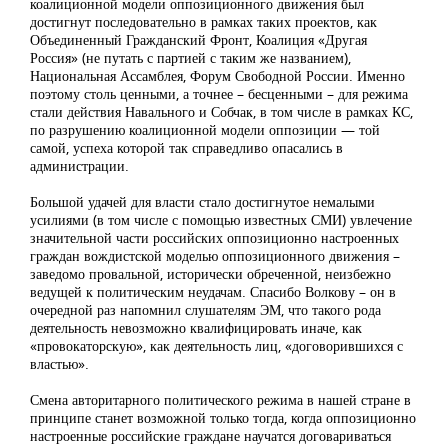
коалиционной модели оппозиционного движения был
достигнут последовательно в рамках таких проектов, как
Объединенный Гражданский Фронт, Коалиция «Другая
Россия» (не путать с партией с таким же названием),
Национальная Ассамблея, Форум Свободной России. Именно
поэтому столь ценными, а точнее – бесценными – для режима
стали действия Навального и Собчак, в том числе в рамках КС,
по разрушению коалиционной модели оппозиции — той
самой, успеха которой так справедливо опасались в
администрации.
Большой удачей для власти стало достигнутое немалыми
усилиями (в том числе с помощью известных СМИ) увлечение
значительной части российских оппозиционно настроенных
граждан вождистской моделью оппозиционного движения –
заведомо провальной, исторически обреченной, неизбежно
ведущей к политическим неудачам. Спасибо Волкову – он в
очередной раз напомнил слушателям ЭМ, что такого рода
деятельность невозможно квалифицировать иначе, как
«провокаторскую», как деятельность лиц, «договорившихся с
властью».
Смена авторитарного политического режима в нашей стране в
принципе станет возможной только тогда, когда оппозиционно
настроенные российские граждане научатся договариваться