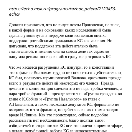
https://echo.msk.ru/programs/razbor_poleta/2129456-
echo/
Должен признаться, что не видел почты Прокопенко, не знаю,
в какой форме и на основании каких исследований была
сделана упомянутая в передаче количественная оценка
поддержки российскими гражданами КС как явления. Но
допускаю, что поддержка эта действительно была
значительной, и именно она на самом деле так серьезно
напугала режим, постаравшийся сразу же разгромить КС.
Что же касается разрушения КС изнутри, то в констатации
этого факта с Волковым трудно не согласиться. Действительно,
КС был, пользуясь терминологией Волкова, «раскачан» прежде
всего в результате действий некоторых его членов. Правда,
делали и в конце концов сделали это не пара-тройка человек, а
пара-тройка фракций – прежде всего т.н. «Группа граждан» во
главе с К.Собчак и «Группа Навального» во главе с
А.Навальным, а также несколько депутатов КС, формально не
входивших в эти фракции, но действовавших с ними заодно –
вроде И.Яшина. Как это происходило, сейчас подробно
рассказывать нет необходимости, благо десятки тысяч
избирателей и сторонников КС все это видели в прямом эфире,
а детали непубличной работы КС ее непосредственные