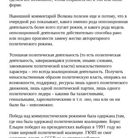
форме.
Нынешний комментарий Волкова полезен еще и потому, что в
очередной раз показывает, какого именно рода оппозиционная
деятельность более всего пугает режим, и какого рода модель
оппозиционной деятельности действительно способна рано
или поздно произвести замену жестко авторитарного
политического режима.
Успешная политическая деятельность (то есть политическая
деятельность, завершающаяся успехом, иными словами,
завоеванием политической власти) ненасильственного
характера – это всегда коалиционная деятельность. Получить
ненасильственным образом политическую власть, опираясь на
возможности, поддержку, ресурсы лишь одного политического
движения, лишь одной политической партии, лишь одного
политического лидера – какими бы талантливыми,
гениальными, харизматическими и т.п. оно, она или он ни
были бы – невозможно.
Победа над коммунистическим режимом была одержана (там,
где она была одержана) политическими коалициями. Борис
Ельцин победил на президентских выборах в 1991 году во
главе широкой политической коалиции. ГКЧП не смог
захватить власть в СССР из-за противодействия