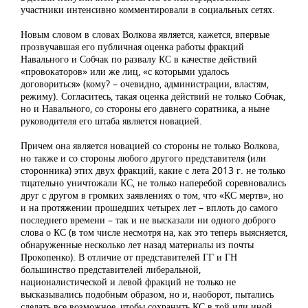
участники интенсивно комментировали в социальных сетях.
Новым словом в словах Волкова является, кажется, впервые
прозвучавшая его публичная оценка работы фракций
Навального и Собчак по развалу КС в качестве действий
«провокаторов» или же лиц, «с которыми удалось
договориться» (кому? – очевидно, администрации, властям,
режиму). Согласитесь, такая оценка действий не только Собчак,
но и Навального, со стороны его давнего соратника, а ныне
руководителя его штаба является новацией.
Причем она является новацией со стороны не только Волкова,
но также и со стороны любого другого представителя (или
сторонника) этих двух фракций, какие с лета 2013 г. не только
тщательно уничтожали КС, не только наперебой соревновались
друг с другом в громких заявлениях о том, что «КС мертв», но
и на протяжении прошедших четырех лет – вплоть до самого
последнего времени – так и не высказали ни одного доброго
слова о КС (в том числе несмотря на, как это теперь выясняется,
обнаруженные несколько лет назад материалы из почты
Прокопенко). В отличие от представителей ГГ и ГН
большинство представителей либеральной,
националистической и левой фракций не только не
высказывались подобным образом, но и, наоборот, пытались
сделать все возможное, чтобы сохранить КС в той или иной