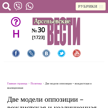
РУБРИКИ
30
№
H
[1723]
Главная страница
Политика
Две модели оппозиции – вождистская и
коалиционная
Две модели оппозиции –
вождистская и коалиционная