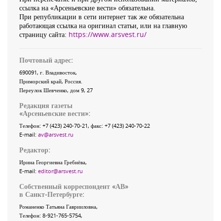
ссылка на «Арсеньевские вести» обязательна.
При републикации в сети интернет так же обязательна
работающая ссылка на оригинал статьи, или на главную
страницу сайта:
https://www.arsvest.ru/
Почтовый адрес:
690091
, г.
Владивосток
,
Приморский край
,
Россия
.
Переулок Шевченко
, дом 9, 27
Редакция газеты
«
Арсеньевские вести
»:
Телефон:
+7 (423) 240-70-21
, факс:
+7 (423) 240-70-22
E-mail:
av@arsvest.ru
Редактор:
Ирина Георгиевна Гребнёва,
E-mail:
editor@arsvest.ru
Собственный корреспондент «АВ»
в Санкт-Петербурге:
Романенко Татьяна Гаврииловна,
Телефон: 8-921-765-5754,