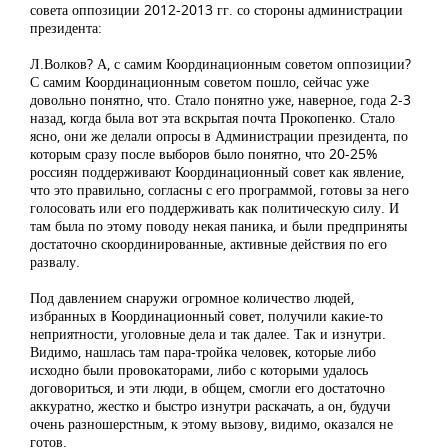
совета оппозиции 2012-2013 гг. со стороны администрации
президента:
Л.Волков? А, с самим Координационным советом оппозиции?
С самим Координационным советом пошло, сейчас уже
довольно понятно, что. Стало понятно уже, наверное, года 2-3
назад, когда была вот эта вскрытая почта Прокопенко. Стало
ясно, они же делали опросы в Администрации президента, по
которым сразу после выборов было понятно, что 20-25%
россиян поддерживают Координационный совет как явление,
что это правильно, согласны с его программой, готовы за него
голосовать или его поддерживать как политическую силу. И
там была по этому поводу некая паника, и были предприняты
достаточно скоординированные, активные действия по его
развалу.
Под давлением снаружи огромное количество людей,
избранных в Координационный совет, получили какие-то
неприятности, уголовные дела и так далее. Так и изнутри.
Видимо, нашлась там пара-тройка человек, которые либо
исходно были провокаторами, либо с которыми удалось
договориться, и эти люди, в общем, смогли его достаточно
аккуратно, жестко и быстро изнутри раскачать, а он, будучи
очень разношерстным, к этому вызову, видимо, оказался не
готов.