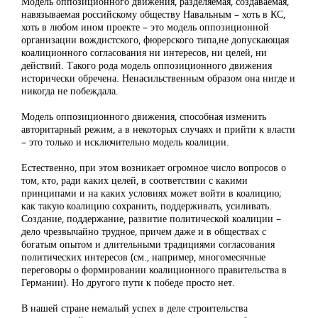
Модель оппозиционного движения, разделяемая, создаваемая,
навязываемая российскому обществу Навальным – хоть в КС,
хоть в любом ином проекте – это модель оппозиционной
организации вождистского, фюрерского типа,не допускающая
коалиционного согласования ни интересов, ни целей, ни
действий. Такого рода модель оппозиционного движения
исторически обречена. Ненасильственным образом она нигде и
никогда не побеждала.
Модель оппозиционного движения, способная изменить
авторитарный режим, а в некоторых случаях и прийти к власти
– это только и исключительно модель коалиции.
Естественно, при этом возникает огромное число вопросов о
том, кто, ради каких целей, в соответствии с какими
принципами и на каких условиях может войти в коалицию;
как такую коалицию сохранить, поддерживать, усиливать.
Создание, поддержание, развитие политической коалиции –
дело чрезвычайно трудное, причем даже и в обществах с
богатым опытом и длительными традициями согласования
политических интересов (см., например, многомесячные
переговоры о формировании коалиционного правительства в
Германии). Но другого пути к победе просто нет.
В нашей стране немалый успех в деле строительства