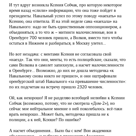
И тут вдруг возникла Ксения Собчак, про которую некоторое
время назад «слили» информацию, что она тоже пойдет в
президенты. Навальный успел по этому поводу «наехать» на
Ксению, она ответила. И на этой неделе сама «наехала» на
Навального: надо не быть единственным оппозиционером, а
объединяться, а то что ж – митинги малочисленные, вон в
Оренбурге 700 человек пришло, а Волков, вместо того чтобы
остаться в Нижнем и разбираться, в Москву улетел…
Но вот незадача: с ментами Ксения не согласовала свой
«наезд». Так что они, менты, то есть полицейские, сказали, что
сами Волкова в самолет запихнули, а насчет малочисленности
в Оренбурге… Возможно, до них не дошла методичка «к
Навальному снова никто не пришел», и они оштрафовали
оренбургский штаб Навального «за превышение численности»:
по их подсчетам на встречу пришло 2320 человек.
Ой, как нехорошо! Я не разделяю всеобщей нелюбви к Ксении
Собчак (возможно, потому, что не смотрела «Дом-2»), но
сейчас мое нейтральное мнение о ней поколебалось: всё-таки
врать нехорошо…Может быть, методичка пришла не к
полиции, а к ней, Ксюше? По ошибке?
А насчет объединения… Было бы с кем! Вон академики
объединились – и выбрали в президенты Академии