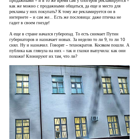
продажными – и в то же время сам у блогеров рекламируется –
как же можно с продажными общаться, да еще и место для
рекламы у них покупать? К тому же рекламируется он в
интернете – и сам же… Есть же пословица: даже птичка не
гадит в своем гнезде!
А еще в стране начался губеропад. То есть снимает Путин
губернаторов и назначает новых. За неделю то ли 9, то ли 10
снял. Ну и назначил. Говорят – технократов. Косяком пошли. А
публика как глянула на них – так и глазки выпучила: как они
похожи! Клонируют их там, что ли?