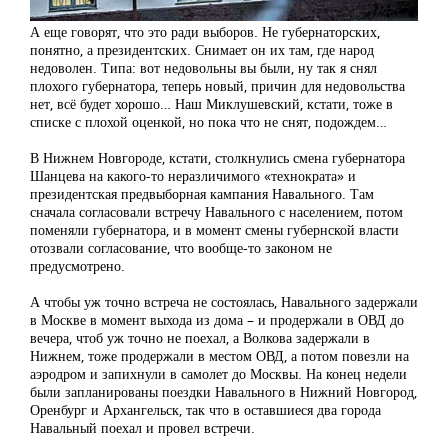
А еще говорят, что это ради выборов. Не губернаторских,
понятно, а президентских. Снимает он их там, где народ
недоволен. Типа: вот недовольны вы были, ну так я снял
плохого губернатора, теперь новый, причин для недовольства
нет, всё будет хорошо… Наш Миклушевский, кстати, тоже в
списке с плохой оценкой, но пока что не снят, подождем…
В Нижнем Новгороде, кстати, столкнулись смена губернатора
Шанцева на какого-то неразличимого «технократа» и
президентская предвыборная кампания Навального. Там
сначала согласовали встречу Навального с населением, потом
поменяли губернатора, и в момент смены губернской власти
отозвали согласование, что вообще-то законом не
предусмотрено.
А чтобы уж точно встреча не состоялась, Навального задержали
в Москве в момент выхода из дома – и продержали в ОВД до
вечера, чтоб уж точно не поехал, а Волкова задержали в
Нижнем, тоже продержали в местом ОВД, а потом повезли на
аэродром и запихнули в самолет до Москвы. На конец недели
были запланированы поездки Навального в Нижний Новгород,
Оренбург и Архангельск, так что в оставшиеся два города
Навальный поехал и провел встречи.