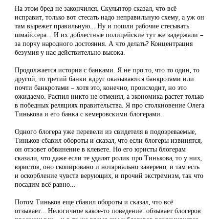
На этом бред не закончился. Скульптор сказал, что всё
исправит, только вот стесать надо неправильную схему, а уж он
там вырежет правильную… Ну и пошли рабочие стесывать
шмайссера… И их доблестные полицейские тут же задержали –
за порчу народного достояния. А что делать? Концентрация
безумия у нас действительно высока.
Продолжается история с банками. Я не про то, что то один, то
другой, то третий банки вдруг оказываются банкротами или
почти банкротами – хотя это, конечно, происходит, но это
ожидаемо. Распил никто не отменял, а экономика растет только
в победных реляциях правительства. Я про столкновение Олега
Тинькова и его банка с кемеровскими блогерами.
Одного блогера уже перевели из свидетеля в подозреваемые,
Тиньков сбавил обороты и сказал, что если блогеры извинятся,
он отзовет обвинение в клевете. Но его юристы блогерам
сказали, что даже если те удалят ролик про Тинькова, то у них,
юристов, оно скопировано и нотариально заверено, и там есть
и оскорбление чувств верующих, и прочий экстремизм, так что
посадим всё равно…
Потом Тиньков еще сбавил обороты и сказал, что всё
отзывает… Нелогичное какое-то поведение: обзывает блогеров