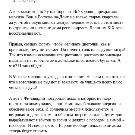
– И слава богу!
А в остальном – всё у нас хорошо. Всё хорошо, прекрасная
маркиза. Вон в Ростове-на-Дону не только старые кварталы
жгут, чтоб новую многоэтажную недвижимость на этом месте
построить, но и старые дома реставрируют. Лепнину ХIХ века
восстанавливают.
Правда, создать форму, чтобы отливать цветочки, как в
оригинале, тяму не хватает. Но ничего, голь на выдумки хитра!
Так что взамен осыпавшихся цветочнов ростовские умельцы
наляпали нечто, отлитое в донышке пластиковой бутылки. А
что? И так сойдет!
В Москве холодно и уже дали отопление. Не всем пока что, так
что неотопленные рыдают и взывают: на улице-то всего плюс
четыре градуса!
А вот в Финляндии построили дома, в которых не надо
платить за коммуналку, – они сами вырабатывают энергию и
обеспечивают себя. И солнечная энергия используется, и
ветровая, и даже каким-то образом энергия Земли. Летом дома
вырабатывают избыток энергии и делятся с городом, а зимой –
наоборот. И говорят, что в Европе вообще только такие дома
теперь будут строить.