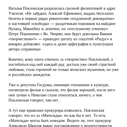
Наталья Поклонская разразилась грозной филиппикой в адрес
Учителя: «Не забудьте, Алексей Ефимович, выдать бесплатно
билеты в первых рядах ревнителям «подлинной демократии»
и настоящей «свободы» — раздатчикам пирожков на майдане
Нуланд, Маккейну и, конечно, их «послушному ученику»
Петру Порошенко с Ко. Уверяю, они будут довольны Вашим
«творчеством»!» — приводит цитату из соцсетей «Ридус» и
коварно добавляет: «здесь и далее орфография и пунктуация
автора сохранены».
Конечно, кому охота отвечать за «творчество» Поклонской, а
постебаться над ней каждый рад: достала уже своей страстной
любовью, стала героиней не только японских мультиков, но уже
и российских анекдотов.
Уже и депутаты Госдумы, имеющее отношение к культуре,
посмотрели фильм и сказали, что фильм хороший, после него
они лучше к Николаю стали относиться, ничего, о чем
Поклонская говорит, там нет…
А тут еще крымские прокуроры вляпались. Поклонская
говорит, что из-за «Матильды», но как бы и нет. То есть
«Матильда» могла быть поводом. Видите ли, этот прокурор
Александр Шкитов вынес постановление о недопустимости