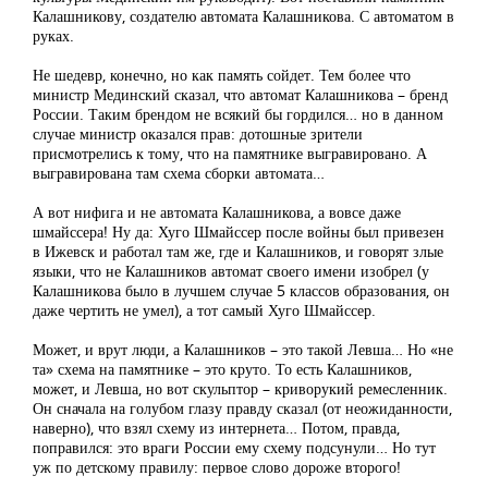
Калашникову, создателю автомата Калашникова. С автоматом в
руках.
Не шедевр, конечно, но как память сойдет. Тем более что
министр Мединский сказал, что автомат Калашникова – бренд
России. Таким брендом не всякий бы гордился… но в данном
случае министр оказался прав: дотошные зрители
присмотрелись к тому, что на памятнике выгравировано. А
выгравирована там схема сборки автомата…
А вот нифига и не автомата Калашникова, а вовсе даже
шмайссера! Ну да: Хуго Шмайссер после войны был привезен
в Ижевск и работал там же, где и Калашников, и говорят злые
языки, что не Калашников автомат своего имени изобрел (у
Калашникова было в лучшем случае 5 классов образования, он
даже чертить не умел), а тот самый Хуго Шмайссер.
Может, и врут люди, а Калашников – это такой Левша… Но «не
та» схема на памятнике – это круто. То есть Калашников,
может, и Левша, но вот скульптор – криворукий ремесленник.
Он сначала на голубом глазу правду сказал (от неожиданности,
наверно), что взял схему из интернета… Потом, правда,
поправился: это враги России ему схему подсунули… Но тут
уж по детскому правилу: первое слово дороже второго!