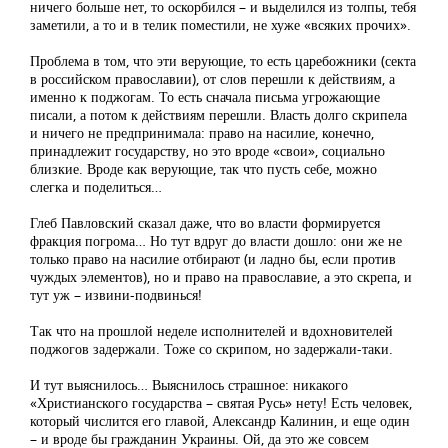
ничего больше нет, то оскорбился – и выделился из толпы, тебя
заметили, а то и в телик поместили, не хуже «всяких прочих».
Проблема в том, что эти верующие, то есть царебожники (секта
в российском православии), от слов перешли к действиям, а
именно к поджогам. То есть сначала письма угрожающие
писали, а потом к действиям перешли. Власть долго скрипела
и ничего не предпринимала: право на насилие, конечно,
принадлежит государству, но это вроде «свои», социально
близкие. Вроде как верующие, так что пусть себе, можно
слегка и поделиться…
Глеб Павловский сказал даже, что во власти формируется
фракция погрома… Но тут вдруг до власти дошло: они же не
только право на насилие отбирают (и ладно бы, если против
чуждых элементов), но и право на православие, а это скрепа, и
тут уж – извини-подвинься!
Так что на прошлой неделе исполнителей и вдохновителей
поджогов задержали. Тоже со скрипом, но задержали-таки.
И тут выяснилось… Выяснилось страшное: никакого
«Христианского государства – святая Русь» нету! Есть человек,
который числится его главой, Александр Калинин, и еще один
– и вроде бы гражданин Украины. Ой, да это же совсем