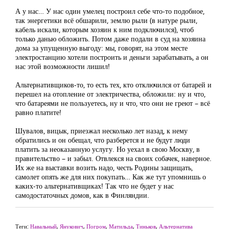
А у нас… У нас один умелец построил себе что-то подобное,
так энергетики всё обшарили, землю рыли (в натуре рыли,
кабель искали, которым хозяин к ним подключился), чтоб
только данью обложить. Потом даже подали в суд на хозяина
дома за упущенную выгоду: мы, говорят, на этом месте
электростанцию хотели построить и деньги зарабатывать, а он
нас этой возможности лишил!
Альтернативщиков-то, то есть тех, кто отключился от батарей и
перешел на отопление от электричества, обложили: ну и что,
что батареями не пользуетесь, ну и что, что они не греют – всё
равно платите!
Шувалов, вицык, приезжал несколько лет назад, к нему
обратились и он обещал, что разберется и не будут люди
платить за неоказанную услугу. Но уехал в свою Москву, в
правительство – и забыл. Отвлекся на своих собачек, наверное.
Их же на выставки возить надо, честь Родины защищать,
самолет опять же для них покупать… Как же тут упомнишь о
каких-то альтернативщиках! Так что не будет у нас
самодостаточных домов, как в Финляндии.
Теги:
Навальный
,
Янукович
,
Погром
,
Матильда
,
Тиньков
,
Альтернатива