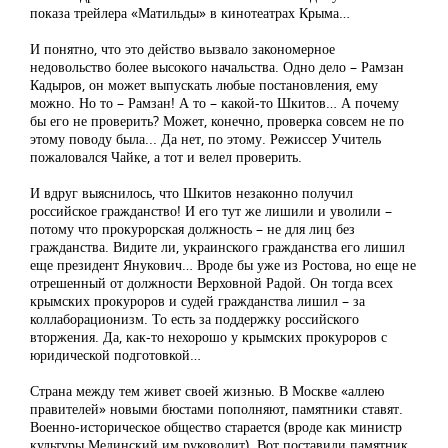
показа трейлера «Матильды» в кинотеатрах Крыма…
И понятно, что это действо вызвало закономерное
недовольство более высокого начальства. Одно дело – Рамзан
Кадыров, он может выпускать любые постановления, ему
можно. Но то – Рамзан! А то – какой-то Шкитов… А почему
бы его не проверить? Может, конечно, проверка совсем не по
этому поводу была... Да нет, по этому. Режиссер Учитель
пожаловался Чайке, а тот и велел проверить.
И вдруг выяснилось, что Шкитов незаконно получил
российское гражданство! И его тут же лишили и уволили –
потому что прокурорская должность – не для лиц без
гражданства. Видите ли, украинского гражданства его лишил
еще президент Янукович… Вроде бы уже из Ростова, но еще не
отрешенный от должности Верховной Радой. Он тогда всех
крымских прокуроров и судей гражданства лишил – за
коллаборационизм. То есть за поддержку российского
вторжения. Да, как-то нехорошо у крымских прокуроров с
юридической подготовкой…
Страна между тем живет своей жизнью. В Москве «аллею
правителей» новыми бюстами пополняют, памятники ставят.
Военно-историческое общество старается (вроде как министр
культуры Мединский им руководит). Вот поставили памятник