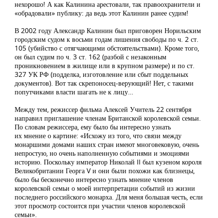
нехорошо! А как Калинина арестовали, так правоохранители и
«обрадовали» публику: да ведь этот Калинин ранее судим!
В 2002 году Александр Калинин был приговорен Норильским
городским судом к восьми годам лишения свободы по ч. 2 ст.
105 (убийство с отягчающими обстоятельствами). Кроме того,
он был судим по ч. 3 ст. 162 (разбой с незаконным
проникновением в жилище или в крупном размере) и по ст.
327 УК РФ (подделка, изготовление или сбыт поддельных
документов). Вот так скрепоносец-верующий! Нет, с такими
попутчиками власти шагать не к лицу…
Между тем, режиссер фильма Алексей Учитель 22 сентября
направил приглашение членам Британской королевской семьи.
По словам режиссера, ему было бы интересно узнать
их мнение о картине: «Исхожу из того, что связи между
монаршими домами наших стран имеют многовековую, очень
непростую, но очень наполненную событиями и эмоциями
историю. Поскольку император Николай II был кузеном короля
Великобритании Георга V и они были похожи как близнецы,
было бы бесконечно интересно узнать мнение членов
королевской семьи о моей интерпретации событий из жизни
последнего российского монарха. Для меня большая честь, если
этот просмотр состоится при участии членов королевской
семьи».