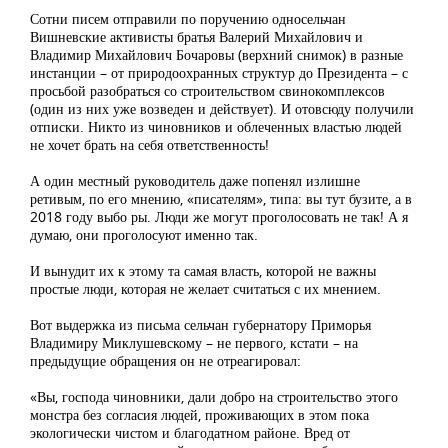
Сотни писем отправили по поручению односельчан
Вишневские активисты братья Валерий Михайлович и
Владимир Михайлович Бочаровы (верхний снимок) в разные
инстанции – от природоохранных структур до Президента – с
просьбой разобраться со строительством свинокомплексов
(один из них уже возведен и действует). И отовсюду получили
отписки. Никто из чиновников и облеченных властью людей
не хочет брать на себя ответственность!
А один местный руководитель даже попенял излишне
ретивым, по его мнению, «писателям», типа: вы тут бузите, а в
2018 году выбо ры. Люди же могут проголосовать не так! А я
думаю, они проголосуют именно так.
И вынудит их к этому та самая власть, которой не важны
простые люди, которая не желает считаться с их мнением.
Вот выдержка из письма сельчан губернатору Приморья
Владимиру Миклушевскому – не первого, кстати – на
предыдущие обращения он не отреагировал:
«Вы, господа чиновники, дали добро на строительство этого
монстра без согласия людей, проживающих в этом пока
экологически чистом и благодатном районе. Вред от