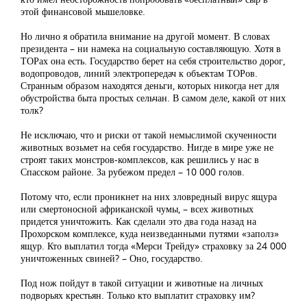
этой финансовой мышеловке.
Но лично я обратила внимание на другой момент. В словах
президента – ни намека на социальную составляющую. Хотя в
ТОРах она есть. Государство берет на себя строительство дорог,
водопроводов, линий электропередач к объектам ТОРов.
Странным образом находятся деньги, которых никогда нет для
обустройства быта простых сельчан. В самом деле, какой от них
толк?
Не исключаю, что и риски от такой немыслимой скученности
животных возьмет на себя государство. Нигде в мире уже не
строят таких монстров-комплексов, как решились у нас в
Спасском районе. За рубежом предел – 10 000 голов.
Потому что, если проникнет на них зловредный вирус ящура
или смертоносной африканской чумы, – всех животных
придется уничтожить. Как сделали это два года назад на
Прохорском комплексе, куда неизведанными путями «заполз»
ящур. Кто выплатил тогда «Мерси Трейду» страховку за 24 000
уничтоженных свиней? – Оно, государство.
Под нож пойдут в такой ситуации и животные на личных
подворьях крестьян. Только кто выплатит страховку им?