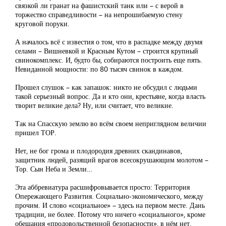
связкой ли гранат на фашистский танк или – с верой в
торжество справедливости – на непрошибаемую стену
круговой поруки.
А началось всё с известия о том, что в распадке между двумя
селами – Вишневкой и Красным Кутом – строится крупный
свинокомплекс. И, будто бы, собираются построить еще пять.
Невиданной мощности: по 80 тысяч свинок в каждом.
Прошел слушок – как запашок: никто не обсудил с людьми
такой серьезный вопрос. Да и кто они, крестьяне, когда власть
творит великие дела? Ну, или считает, что великие.
Так на Спасскую землю во всём своем неприглядном величии
пришел ТОР.
Нет, не бог грома и плодородия древних скандинавов,
защитник людей, разящий врагов всесокрушающим молотом –
Тор. Сын Неба и Земли…
Эта аббревиатура расшифровывается просто: Территория
Опережающего Развития. Социально-экономического, между
прочим. И слово «социальное» – здесь на первом месте. Дань
традиции, не более. Потому что ничего «социального», кроме
обещания «продовольственной безопасности», в нём нет.