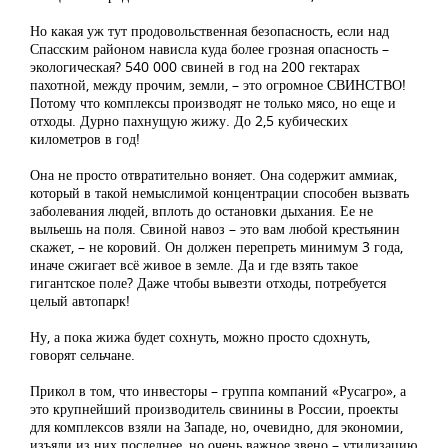
Но какая уж тут продовольственная безопасность, если над
Спасским районом нависла куда более грозная опасность –
экологическая? 540 000 свиней в год на 200 гектарах
пахотной, между прочим, земли, – это огромное СВИНСТВО!
Потому что комплексы производят не только мясо, но еще и
отходы. Дурно пахнущую жижу. До 2,5 кубических
километров в год!
Она не просто отвратительно воняет. Она содержит аммиак,
который в такой немыслимой концентрации способен вызвать
заболевания людей, вплоть до остановки дыхания. Ее не
выльешь на поля. Свиной навоз – это вам любой крестьянин
скажет, – не коровий. Он должен перепреть минимум 3 года,
иначе сжигает всё живое в земле. Да и где взять такое
гигантское поле? Даже чтобы вывезти отходы, потребуется
целый автопарк!
Ну, а пока жижа будет сохнуть, можно просто сдохнуть,
говорят сельчане.
Прикол в том, что инвесторы – группа компаний «Русагро», а
это крупнейший производитель свинины в России, проекты
для комплексов взяли на Западе, но, очевидно, для экономии,
изъяли из них последнее, но очень важное звено – утилизацию