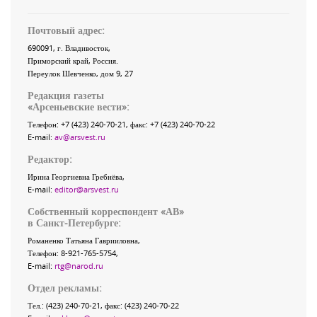
Почтовый адрес:
690091
, г.
Владивосток
,
Приморский край
,
Россия
.
Переулок Шевченко
, дом 9, 27
Редакция газеты
«
Арсеньевские вести
»:
Телефон:
+7 (423) 240-70-21
, факс:
+7 (423) 240-70-22
E-mail:
av@arsvest.ru
Редактор:
Ирина Георгиевна Гребнёва,
E-mail:
editor@arsvest.ru
Собственный корреспондент «АВ»
в Санкт-Петербурге:
Романенко Татьяна Гаврииловна,
Телефон: 8-921-765-5754,
E-mail:
rtg@narod.ru
Отдел рекламы:
Тел.: (423) 240-70-21, факс: (423) 240-70-22