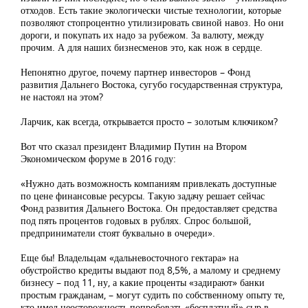
отходов. Есть такие экологически чистые технологии, которые
позволяют стопроцентно утилизировать свиной навоз. Но они
дороги, и покупать их надо за рубежом. За валюту, между
прочим. А для наших бизнесменов это, как нож в сердце.
Непонятно другое, почему партнер инвесторов – Фонд
развития Дальнего Востока, сугубо государственная структура,
не настоял на этом?
Ларчик, как всегда, открывается просто – золотым ключиком?
Вот что сказал президент Владимир Путин на Втором
Экономическом форуме в 2016 году:
«Нужно дать возможность компаниям привлекать доступные
по цене финансовые ресурсы. Такую задачу решает сейчас
Фонд развития Дальнего Востока. Он предоставляет средства
под пять процентов годовых в рублях. Спрос большой,
предприниматели стоят буквально в очереди».
Еще бы! Владельцам «дальневосточного гектара» на
обустройство кредиты выдают под 8,5%, а малому и среднему
бизнесу – под 11, ну, а какие проценты «задирают» банки
простым гражданам, – могут судить по собственному опыту те,
кто имел неосторожность попробовать «бесплатный» сыр в