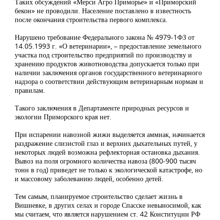
Таких обсуждений «Мерси Агро Приморье» и «Приморский
бекон» не проводили. Население поставлено в известность
после окончания строительства первого комплекса.
Нарушено требование Федерального закона № 4979-1ФЗ от
14.05.1993 г. «О ветеринарии», – предоставление земельного
участка под строительство предприятий по производству и
хранению продуктов животноводства допускается только при
наличии заключения органов государственного ветеринарного
надзора о соответствии действующим ветеринарным нормам и
правилам.
Такого заключения в Департаменте природных ресурсов и
экологии Приморского края нет.
При испарении навозной жижи выделяется аммиак, начинается
раздражение слизистой глаз и верхних дыхательных путей, у
некоторых людей возможна рефлекторная остановка дыхания.
Вывоз на поля огромного количества навоза (800-900 тысяч
тонн в год) приведет не только к экологической катастрофе, но
и массовому заболеванию людей, особенно детей.
Тем самым, планируемое строительство сделает жизнь в
Вишневке, в других селах и городе Спасске невыносимой, как
мы считаем, что является нарушением ст. 42 Конституции РФ