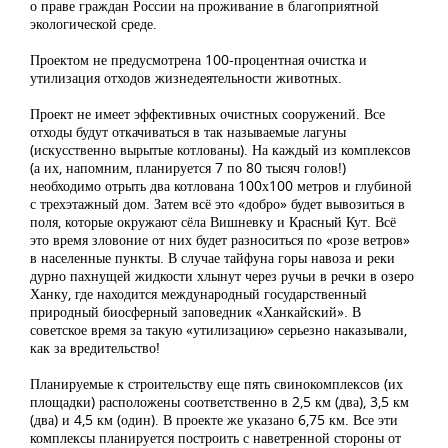
о праве граждан России на проживание в благоприятной
экологической среде.
Проектом не предусмотрена 100-процентная очистка и
утилизация отходов жизнедеятельности животных.
Проект не имеет эффективных очистных сооружений. Все
отходы будут откачиваться в так называемые лагуны
(искусственно вырытые котлованы). На каждый из комплексов
(а их, напомним, планируется 7 по 80 тысяч голов!)
необходимо отрыть два котлована 100х100 метров и глубиной
с трехэтажный дом. Затем всё это «добро» будет вывозиться в
поля, которые окружают сёла Вишневку и Красный Кут. Всё
это время зловоние от них будет разноситься по «розе ветров»
в населенные пункты. В случае тайфуна горы навоза и реки
дурно пахнущей жидкости хлынут через ручьи в речки в озеро
Ханку, где находится международный государственный
природный биосферный заповедник «Ханкайский». В
советское время за такую «утилизацию» серьезно наказывали,
как за вредительство!
Планируемые к строительству еще пять свинокомплексов (их
площадки) расположены соответственно в 2,5 км (два), 3,5 км
(два) и 4,5 км (один). В проекте же указано 6,75 км. Все эти
комплексы планируется построить с наветренной стороны от