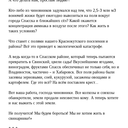
Кто-либо из чиновников задумался над тем, что 2,5-3 млн м3
вонючей жижи будет ежегодно вывозиться на поля вокруг
города Спасска и ближайших сёл? Какой окажется
концентрация аммиака в воздухе после этого? Как жить в
таких условиях?
Что станет с полями нашего Краснокутского поселения и
района? Всё это приведет к экологической катастрофе.
А ведь когда-то в Спасском районе, который теперь пытаются
превратить в Свинский, цвели сады! Вкуснейшими ягодами,
виноградом, фруктами Спасск обеспечивал не только себя, но и
Владивосток, частично – и Хабаровск. Все поля района были
засеяны зерновыми, соей, кукурузой, засажены овощами и
картофелем. Где это всё? На всём поставлен крест…
Вот ваша работа, господа чиновники. Все колхозы и совхозы
обанкротили, земли продали неизвестно кому. А теперь хотите
и нас выжить с этой земли.
Не получится! Мы будем бороться! Мы не хотим жить в
свинарнике!»