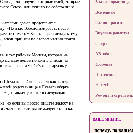
 Союза, или получило от родителей, которые
Земля-кормилица
ского Союза, или купило на собственные
Вселенная
Салон красоты
с жителями домов представитель
азу: «Не надо абсолютизировать право
Вкусные рецепты
будут отнимать у Козака – рекомендуем ему
м, закон приняли во втором чтении почти
Спорт
.
АВтобан
а: в тех районах Москвы, которые на
здо меньше домов попали в списки на
Здоровье
аписала в своем Фейсбуке по другому
Посиделки
ра Шкуматова. Он известен как лидер
Hi-tech
пожилой родственнице в Екатеринбурге
она ждёт, может развиться следующая.
Ремонт и строитель
ке, но если вы просто пишете жалобу на
значает, что если вы не жалуетесь, то вас
ВАШЕ МНЕНИЕ
почему, по вашем