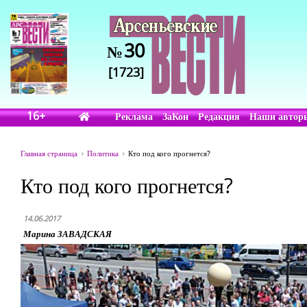
30
№
[1723]
16+
Реклама
ЗаКон
Редакция
Наши автор
Главная страница
Политика
Кто под кого прогнется?
Кто под кого прогнется?
14.06.2017
Марина ЗАВАДСКАЯ