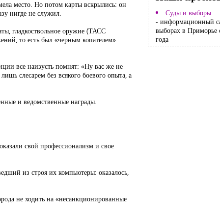
мела место. Но потом карты вскрылись: он
Суды и выборы
зу нигде не служил.
- информационный с
выборах в Приморье 
наты, гладкоствольное оружие (ТАСС
года
ений, то есть был «черным копателем».
иции все наизусть помнят: «Ну вас же не
 лишь слесарем без всякого боевого опыта, а
енные и ведомственные награды.
показали свой профессионализм и свое
едший из строя их компьютеры: оказалось,
города не ходить на «несанкционированные