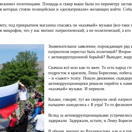
евскими» полотенцами. Площадь и сквер выше были по периметру заста
 в которых стояли полицейские и «досматривали» желающих войти. Собак
у, под прикрытием магазина спасаясь он «казачьей» музыки (все-таки н
л в микрофон, что у нас митинг патриотический, а не политический, а кт
Знаменательное заявление, порождающее ряд в
патриотизм перестал быть политикой? Второе
с антикоррупционной борьбой? Выходит, кор
Сначала всё шло как-то вяло. То есть народ с
подросток в красном, Леша Борисенко, побег
– и «зажег» толпу. Пошло движение, сканди
антикоррупционщики решили перейти к памят
«казачьей» музыки. И перешли.
Казаки, говорят, тут же свернули свой патрио
пальцем» находились с 8 утра! То-то физион
Вслед за антикоррупционщиками устремились
задержали. Задержали, кстати, и Лешу Борисе
В общем, митинг во Владивостоке, как и в пр