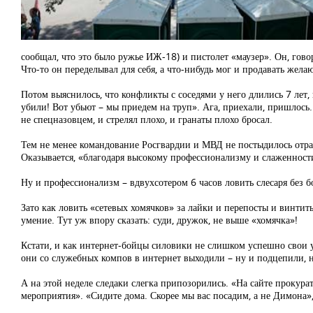
сообщал, что это было ружье ИЖ-18) и пистолет «маузер». Он, гов
Что-то он переделывал для себя, а что-нибудь мог и продавать жел
Потом выяснилось, что конфликты с соседями у него длились 7 лет
убили! Вот убьют – мы приедем на труп». Ага, приехали, пришлось. 
не спецназовцем, и стрелял плохо, и гранаты плохо бросал.
Тем не менее командование Росгвардии и МВД не постыдилось отрап
Оказывается, «благодаря высокому профессионализму и слаженности
Ну и профессионализм – вдвухсотером 6 часов ловить слесаря без б
Зато как ловить «сетевых хомячков» за лайки и перепосты и винти
умение. Тут уж впору сказать: суди, дружок, не выше «хомячка»!
Кстати, и как интернет-бойцы силовики не слишком успешно свои 
они со служебных компов в интернет выходили – ну и подцепили, н
А на этой неделе следаки слегка припозорились. «На сайте прокур
мероприятия». «Сидите дома. Скорее мы вас посадим, а не Димона»,