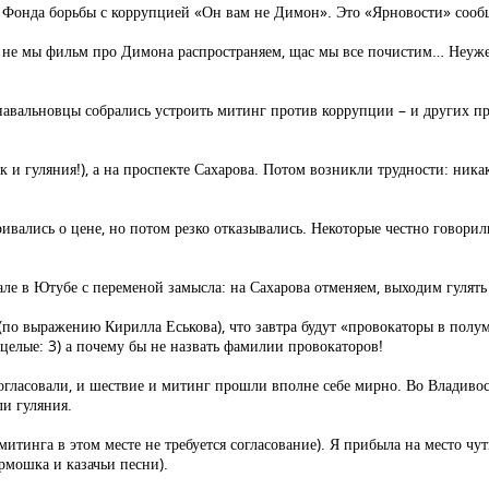
 Фонда борьбы с коррупцией «Он вам не Димон». Это «Ярновости» сооб
это не мы фильм про Димона распространяем, щас мы все почистим… Неужел
навальновцы собрались устроить митинг против коррупции – и других п
к и гуляния!), а на проспекте Сахарова. Потом возникли трудности: никак
ивались о цене, но потом резко отказывались. Некоторые честно говорили
але в Ютубе с переменой замысла: на Сахарова отменяем, выходим гулять
по выражению Кирилла Еськова), что завтра будут «провокаторы в полу
 целые: 3) а почему бы не назвать фамилии провокаторов!
огласовали, и шествие и митинг прошли вполне себе мирно. Во Владиво
и гуляния.
митинга в этом месте не требуется согласование). Я прибыла на место чу
рмошка и казачьи песни).