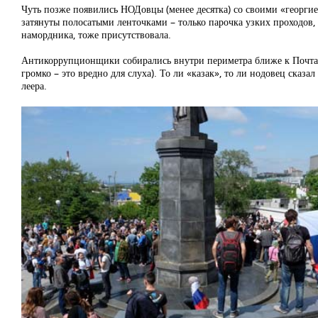
Чуть позже появились НОДовцы (менее десятка) со своими «георги
затянуты полосатыми ленточками – только парочка узких проходов,
намордника, тоже присутствовала.
Антикоррупционщики собирались внутри периметра ближе к Почтамт
громко – это вредно для слуха). То ли «казак», то ли нодовец сказа
леера.