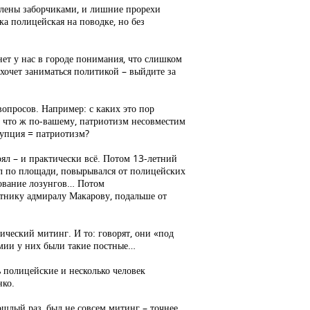
влены заборчиками, и лишние прорехи
а полицейская на поводке, но без
ет у нас в городе понимания, что слишком
о хочет заниматься политикой – выйдите за
опросов. Например: с каких это пор
: что ж по-вашему, патриотизм несовместим
рупция = патриотизм?
тоял – и практически всё. Потом 13-летний
ал по площади, повырывался от полицейских
рование лозунгов… Потом
нику адмиралу Макарову, подальше от
тический митинг. И то: говорят, они «под
омии у них были такие постные…
 полицейские и несколько человек
нко.
ошлый раз, был не совсем митинг – точнее,