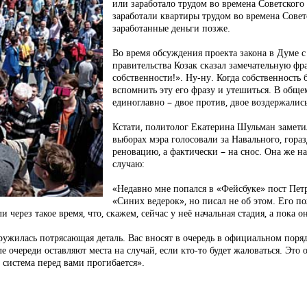
или заработало трудом во времена Советского
заработали квартиры трудом во времена Совет
заработанные деньги позже.
Во время обсуждения проекта закона в Думе 
правительства Козак сказал замечательную фр
собственности!». Ну-ну. Когда собственность 
вспомнить эту его фразу и утешиться. В обще
единоглавно – двое против, двое воздержались
Кстати, политолог Екатерина Шульман заметил
выборах мэра голосовали за Навального, гора
реновацию, а фактически – на снос. Она же н
случаю:
«Недавно мне попался в «Фейсбуке» пост Пет
«Синих ведерок», но писал не об этом. Его 
 через такое время, что, скажем, сейчас у неё начальная стадия, а пока 
ружилась потрясающая деталь. Вас вносят в очередь в официальном поряд
е очереди оставляют места на случай, если кто-то будет жаловаться. Это о
о система перед вами прогибается».