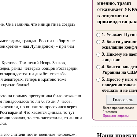
мнению, трамп
отказывает УКР
в лицензии на
производство рак
е. Она заявила, что инициатива создать
1. Уважает Путин
Амстердама, граждан России на борту не
2. Боится увелич
конкретно – над Лугандоном) – при чем
эскалацию конфл
3. Никому не дает
лицензии.
 Кратово. Там некий Игорь Зенков,
4. Боится нападе
оседей, ранил четверых бойцов Росгвардии
Украины на СШ
ия зарождается: ни дня без стрельбы.
л девятерых, теперь в Кратово тоже
5. Просто у него 
 гораздо ближе!
поведения такая:
обещать и не сдел
, что на поимку преступника было отряжено
 понадобилось то ли 6, то ли 7 часов,
окружили, но он как-то просочился через
Всего проголосовало
осгвардии! Что касается финала, то тут
1 человек
Прошлые опросы
видировали», то есть застрелили, то ли они
лся.
Наши проект
ала его считали почти военным человеком,