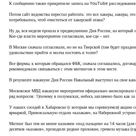
К сообщению также прикрепили запись на YouTube расследования
Потом сайт ведомства перестал работать: это все хакеры, хакеры, 
потребовалось, чтоб очиститься от хакерской атаки?
Ну да, вся неделя прошла в предвкушении Дня России, на который 
Кое-где власти мероприятие согласовали, кое-где – нет.
В Москве сначала согласовали, но не на Тверской (там будет праздни
удовольствие прийти и молча постоять в толпе?
Все фирмы, к которым обращался ФБК, сначала соглашались, договар
рекомендовали связываться с этим митингом в этом месте.
В результате накануне Дня России Навальный выступил на свое кан
Московское МВД накануне мероприятия официально анонсировало (
ряд вопросов: 1)почему в полумасках, небось заплачено было как за
У наших соседей в Хабаровске (с которым мы соревнуемся) акцию с
ярмаркой, Привокзальную отдали «казакам», на Набережной устроил
Митинг был тем не менее назначен «под пальцем» на 14 часов (для 
десятков «казаков», проходили редкие прохожие, гремела музыка (га