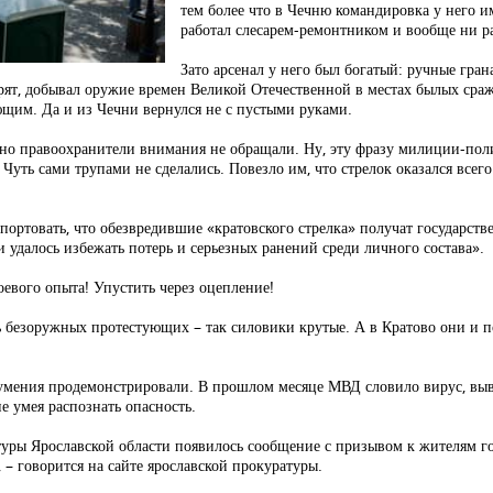
тем более что в Чечню командировка у него и
работал слесарем-ремонтником и вообще ни ра
Зато арсенал у него был богатый: ручные гра
орят, добывал оружие времен Великой Отечественной в местах былых сраж
ающим. Да и из Чечни вернулся не с пустыми руками.
, но правоохранители внимания не обращали. Ну, эту фразу милиции-пол
Чуть сами трупами не сделались. Повезло им, что стрелок оказался всего
ортовать, что обезвредившие «кратовского стрелка» получат государств
 удалось избежать потерь и серьезных ранений среди личного состава».
оевого опыта! Упустить через оцепление!
ть безоружных протестующих – так силовики крутые. А в Кратово они и 
умения продемонстрировали. В прошлом месяце МВД словило вирус, выв
е умея распознать опасность.
атуры Ярославской области появилось сообщение с призывом к жителям 
 – говорится на сайте ярославской прокуратуры.