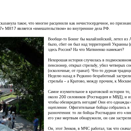
азанула такое, что многие расценили как нечистосердечное, но признани
7» МН17 является «вмешательством» во внутренние дела РФ.
Вообще-то Боинг бы малайзийский, летел из 
было, сбит он был над территорией Украины (
здесь Россия? На что Матвиенко намекает?
Нехорошая история случилась в подмосковном
пенсионер, открыл стрельбу, убил четверых с
(осколочные, от гранат). Что-то дурная традиц
Неделю назад в Редкино безработный застрели
стрельба – а Кратово, между прочим, к Москве
Самое изумительное в кратовской истории то
около 200 силовиков (Росгвардия и МВД), и им
чтобы обезвредить негодяя! Они его однажды 
оцепление. Офигительные бойцы собрались в Р
разночтения: то ли бойцы Росгвардии его «лик
его уже мертвым обнаружили, он сам застрели
Он, этот Зенков, в МЧС работал, так что снач