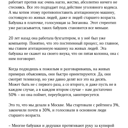
работает против нас очень нагло, жестко, абсолютно ничего не
стесняясь. Все это подпадает под действие уголовного кодекса.
А мы хотим этому противопоставить агитационную машину,
состоящую из живых людей, даже и людей старшего возраста.
Бабушка в платочке, голосующая за Зюганова. Этот стереотип
уже рассасывается, таких бабушек становится все меньше.
20 лет назад она работала бухгалтером, и у неё был уже
компьютер. Понятно, что это постепенный процесс, но главное,
мы ставим агитационную машину на живых людей. Эта
бабушка не скажет на своего внука, что он пятая колонна, она с
ним поговорит.
Когда подходишь к пожилым и разговариваешь, на живых
примерах объясняешь, они быстро ориентируются. Да, они
смотрят телевизор, но уже давно делят все это на десять.
Может быть не с первого раза, а со второго, и даже пусть не в
каждом случае, а в каждом втором случае – нам достаточно
50% – но она поймет, переубедится, заинтересуется.
Это то, что мы делали в Москве. Мы стартовали с рейтинга 3%,
закончили почти в 30%, и голосовали в основном люди
старшего возраста.
– Многие бабушки и дедушки протягивают руку за купюрой