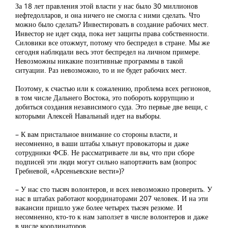
За 18 лет правления этой власти у нас было 30 миллионов
нефтедолларов, и она ничего не смогла с ними сделать. Что
можно было сделать? Инвестировать в создание рабочих мест.
Инвестор не идет сюда, пока нет защиты права собственности.
Силовики все отожмут, потому что беспредел в стране. Мы же
сегодня наблюдали весь этот беспредел на личном примере.
Невозможны никакие позитивные программы в такой
ситуации. Раз невозможно, то и не будет рабочих мест.
Поэтому, к счастью или к сожалению, проблема всех регионов,
в том числе Дальнего Востока, это побороть коррупцию и
добиться создания независимого суда. Это первые две вещи, с
которыми Алексей Навальный идет на выборы.
– К вам пристальное внимание со стороны власти, и
несомненно, в ваши штабы хлынут провокаторы и даже
сотрудники ФСБ. Не рассматриваете ли вы, что при сборе
подписей эти люди могут сильно напортачить вам (вопрос
Гребневой, «Арсеньевские вести»)?
– У нас сто тысяч волонтеров, и всех невозможно проверить. У
нас в штабах работают координаторами 207 человек. И на эти
вакансии пришло уже более четырех тысяч резюме. И
несомненно, кто-то к нам заползет в числе волонтеров и даже
в числе координаторов.