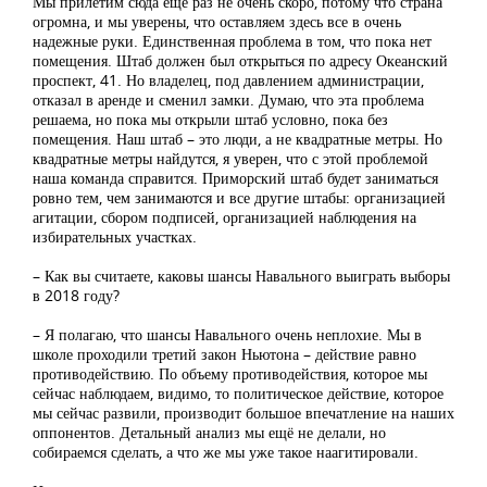
Мы прилетим сюда ещё раз не очень скоро, потому что страна
огромна, и мы уверены, что оставляем здесь все в очень
надежные руки. Единственная проблема в том, что пока нет
помещения. Штаб должен был открыться по адресу Океанский
проспект, 41. Но владелец, под давлением администрации,
отказал в аренде и сменил замки. Думаю, что эта проблема
решаема, но пока мы открыли штаб условно, пока без
помещения. Наш штаб – это люди, а не квадратные метры. Но
квадратные метры найдутся, я уверен, что с этой проблемой
наша команда справится. Приморский штаб будет заниматься
ровно тем, чем занимаются и все другие штабы: организацией
агитации, сбором подписей, организацией наблюдения на
избирательных участках.
– Как вы считаете, каковы шансы Навального выиграть выборы
в 2018 году?
– Я полагаю, что шансы Навального очень неплохие. Мы в
школе проходили третий закон Ньютона – действие равно
противодействию. По объему противодействия, которое мы
сейчас наблюдаем, видимо, то политическое действие, которое
мы сейчас развили, производит большое впечатление на наших
оппонентов. Детальный анализ мы ещё не делали, но
собираемся сделать, а что же мы уже такое наагитировали.