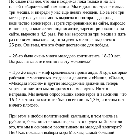
Но самое главное, что мы находимся пока только в начале
нашей избирательной кампании. Мы ездили по стране только
три месяца, и впереди у нас ещё девять месяцев. Но за эти три
месяца у нас узнаваемость выросла в полтора – два раза,
количество волонтеров, зарегистрированных на сайте, выросло
в пять раз, и количество подписантов, зарегистрированных на
сайте, выросло в 4,5 раза. Раз мы выросли за три месяца в пять
раз по всем показателям, то за девять месяцев вырастем в
25 раз. Считаем, что это будет достаточно для победы.
– 26-го было очень много молодого контингента, 18-20 лет.
Вы рассчитываете именно на эту молодежь?
– Про 26 марта – миф кремлевской пропаганды. Люди, которые
работали с молодежью, создавали движения «Наши», «Сталь»,
«Молодая Россия» и другие молодежные движения, теперь
упрекают нас, что мы опираемся на молодежь. Но это
неправда. Мы делали опрос наших волонтеров и выяснили, что
16-17 летних на митинге было всего лишь 1,3%, и в этом нет
ничего плохого.
При этом в любой политической кампании, в том числе за
рубежом, большинство волонтеров – это студенты. Значит ли
это, что мы в основном рассчитываем на молодой электорат?
Нет! Как показали выборы мэра Москвы, самый большой