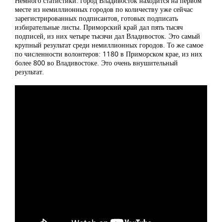
Немного статистики: город Владивосток находится на первом
месте из немиллионных городов по количеству уже сейчас
зарегистрированных подписантов, готовых подписать
избирательные листы. Приморский край дал пять тысяч
подписей, из них четыре тысячи дал Владивосток. Это самый
крупный результат среди немиллионных городов. То же самое
по численности волонтеров: 1180 в Приморском крае, из них
более 800 во Владивостоке. Это очень внушительный
результат.