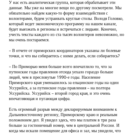
У нас есть аналитическая группа, которая обрабатывает эти
данные. Мы уже на многие вещи по другому посмотрели. Мы
обязательно найдем какую-то форму взаимодействия с
волонтерами, будем устраивать круглые столы. Володя Головко,
который ведет экономическую программу на нашем канале,
будет выезжать в регионы и встречаться с людьми. Конечно,
учесть тексты каждого из ста тысяч волонтеров невозможно, но
мы очень постараемся.
– В отчете от приморских координаторов указаны ли болевые
точки, и что вы собираетесь с ними делать, если собираетесь?
– По Приморью меня больше всего впечатлило то, что за
путинские годы правления отсюда уехало гораздо больше
людей, чем в пресловутые 1990-е годы. Население
Приморского края уменьшилось за ельцинские годы на один
Уссурийск, а за путинские годы правления – на полтора
Уссурийска. Уссурийск – второй город края, и это очень
впечатляющая и пугающая цифра.
Есть огромный разрыв между декларируемым вниманием к
Дальневосточному региону, Приморскому краю и реальным
положением дел. Я увидел здесь, что мы платим в три раза
больше за гостиничный номер, чем в центральной России. И
когда мы искали помещение для офиса и зал, мы увидели, что