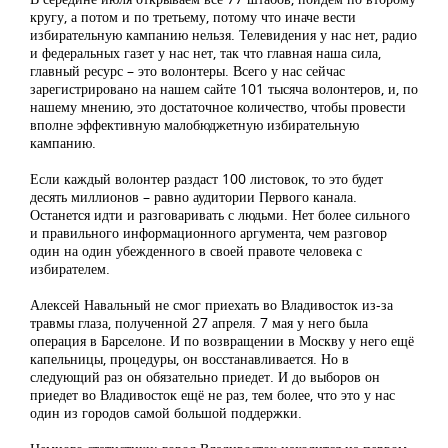
кругу, а потом и по третьему, потому что иначе вести
избирательную кампанию нельзя. Телевидения у нас нет, радио
и федеральных газет у нас нет, так что главная наша сила,
главный ресурс – это волонтеры. Всего у нас сейчас
зарегистрировано на нашем сайте 101 тысяча волонтеров, и, по
нашему мнению, это достаточное количество, чтобы провести
вполне эффективную малобюджетную избирательную
кампанию.
Если каждый волонтер раздаст 100 листовок, то это будет
десять миллионов – равно аудитории Первого канала.
Останется идти и разговаривать с людьми. Нет более сильного
и правильного информационного аргумента, чем разговор
один на один убежденного в своей правоте человека с
избирателем.
Алексей Навальный не смог приехать во Владивосток из-за
травмы глаза, полученной 27 апреля. 7 мая у него была
операция в Барселоне. И по возвращении в Москву у него ещё
капельницы, процедуры, он восстанавливается. Но в
следующий раз он обязательно приедет. И до выборов он
приедет во Владивосток ещё не раз, тем более, что это у нас
один из городов самой большой поддержки.