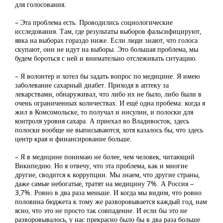
для голосования.
– Эта проблема есть. Проводились социологические
исследования. Там, где результаты выборов фальсифицируют,
явка на выборах гораздо ниже. Если люди знают, что голоса
скупают, они не идут на выборы. Это большая проблема, мы
будем бороться с ней и внимательно отслеживать ситуацию.
– Я волонтер и хотел бы задать вопрос по медицине. Я имею
заболевание сахарный диабет. Приходя в аптеку за
лекарствами, обнаруживал, что либо их не было, либо были в
очень ограниченных количествах. И ещё одна пробема: когда я
жил в Комсомольске, то получал и инсулин, и полоски для
контроля уровня сахара. А приехал во Владивосток, здесь
полоски вообще не выписываются, хотя казалось бы, что здесь
центр края и финансирование больше.
– Я в медицине понимаю не более, чем человек, читающий
Википедию. Но я отвечу, что эта проблема, как и многие
другие, сводится к коррупции. Мы знаем, что другие страны,
даже самые небогатые, тратят на медицину 7%. А Россия –
3,7%. Ровно в два раза меньше. И когда мы видим, что ровно
половина бюджета к тому же разворовывается каждый год, нам
ясно, что это не просто так совпадение. И если бы это не
разворовывалось, у нас прекрасно было бы в два раза больше