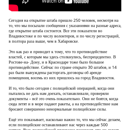
Сегодня на открытие штаба пришло 250 человек, несмотря на
то, что мы посылали сообщения с указаниями на разные адреса,
где открытие штаба состоится. Все эти показатели во
Владивостоке и по числу волонтеров, и по числу регистраций,
в полтора раза выше, чем в Хабаровске.
Это как раз и приводит к тому, что то противодействие
властей, с которым мы здесь столкнулись, беспрецедентно. В
Ростове-на- Дону, и в Краснодаре тоже было большое
противодействие. Сейчас по стране открыто 30 штабов, и 14
раз были вынуждены расторгать договоры об аренде
помещения, восемь из них пришлось на город Владивосток.
И то, что было сегодня с полицейской операцией, когда они
пытались не дать нам доехать, останавливали, проверяли
документы – всё это очень показательно. Они не боятся, когда
сюда летят и в море падают ракеты, а на противодействие нам
бросают совершенно ненормальные полицейские силы.
Ещё это показывает, насколько важно то, что мы сейчас делаем,
если полицейские останавливают нас через каждые 500
метров. Ведь полицейский прекрасно понимает, что он делает.