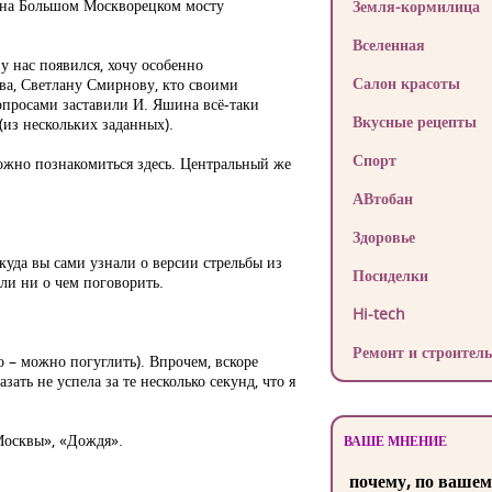
я на Большом Москворецком мосту
Земля-кормилица
Вселенная
н у нас появился, хочу особенно
Салон красоты
ва, Светлану Смирнову, кто своими
просами заставили И. Яшина всё-таки
Вкусные рецепты
 (из нескольких заданных).
Спорт
можно познакомиться здесь. Центральный же
АВтобан
Здоровье
куда вы сами узнали о версии стрельбы из
Посиделки
ели ни о чем поговорить.
Hi-tech
Ремонт и строитель
 – можно погуглить). Впрочем, вскоре
ть не успела за те несколько секунд, что я
Москвы», «Дождя».
ВАШЕ МНЕНИЕ
почему, по вашем