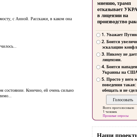
мнению, трамп
отказывает УКР
в лицензии на
мосту, с Анной. Расскажи, в каком она
производство рак
1. Уважает Путин
2. Боится увелич
лучилось…
эскалацию конфл
3. Никому не дает
лицензии.
4. Боится нападе
Украины на СШ
5. Просто у него 
поведения такая:
ком состоянии. Конечно, ей очень сильно
обещать и не сдел
 мимо…
Всего проголосовало
1 человек
Прошлые опросы
Наши проект