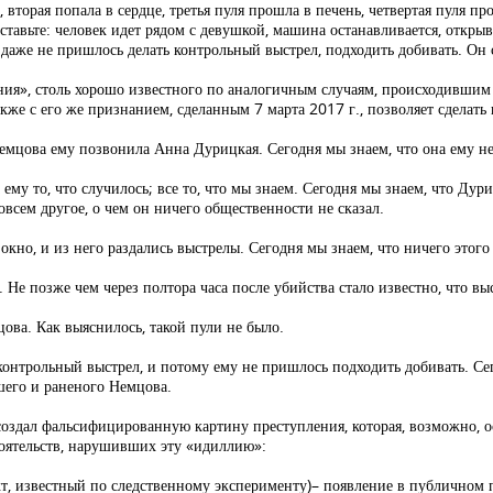
 вторая попала в сердце, третья пуля прошла в печень, четвертая пуля пр
авьте: человек идет рядом с девушкой, машина останавливается, открыв
 даже не пришлось делать контрольный выстрел, подходить добивать. Он с
ения», столь хорошо известного по аналогичным случаям, происходившим 
кже с его же признанием, сделанным 7 марта 2017 г., позволяет сделать
Немцова ему позвонила Анна Дурицкая. Сегодня мы знаем, что она ему не
му то, что случилось; все то, что мы знаем. Сегодня мы знаем, что Дур
овсем другое, о чем он ничего общественности не сказал.
кно, и из него раздались выстрелы. Сегодня мы знаем, что ничего этого
 Не позже чем через полтора часа после убийства стало известно, что вы
ова. Как выяснилось, такой пули не было.
контрольный выстрел, и потому ему не пришлось подходить добивать. Се
шего и раненого Немцова.
дал фальсифицированную картину преступления, которая, возможно, ос
тоятельств, нарушивших эту «идиллию»:
акт, известный по следственному эксперименту)– появление в публичном