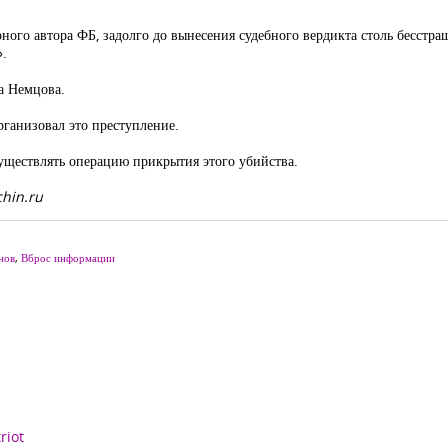
ного автора ФБ, задолго до вынесения судебного вердикта столь бесстр
».
са Немцова.
организовал это преступление.
уществлять операцию прикрытия этого убийства.
chin.ru
нов
,
Вброс информации
riot