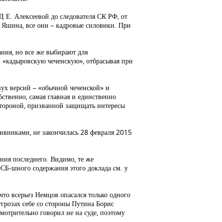
 Е. Алексеевой до следователя СК РФ, от
 Яшина, все они – кадровые силовики. При
лания, но все же выбирают для
 «кадыровскую чеченскую», отбрасывая при
вух версий – «обычной чеченской» и
ственно, самая главная и единственно
 стороной, призванной защищать интересы
ивниками, не закончилась 28 февраля 2015
ния последнего. Видимо, те же
СБ-шного содержания этого доклада см. у
что всерьез Немцов опасался только одного
угрозах себе со стороны Путина Борис
мотрительно говорил не на суде, поэтому