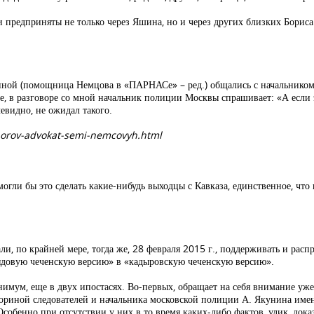
редприняты не только через Яшина, но и через других близких Бориса 
Шориной (помощница Немцова в «ПАРНАСе» – ред.) общались с начальни
вьте, в разговоре со мной начальник полиции Москвы спрашивает: «А если
евидно, не ожидал такого.
ohorov-advokat-semi-nemcovyh.html
могли бы это сделать какие-нибудь выходцы с Кавказа, единственное, что
ли, по крайней мере, тогда же, 28 февраля 2015 г., поддерживать и рас
ядовую чеченскую версию» в «кадыровскую чеченскую версию».
мум, еще в двух ипостасях. Во-первых, обращает на себя внимание уже г
риной следователей и начальника московской полиции А. Якунина имен
обенно при отсутствии у них в то время каких-либо фактов, улик, доказ