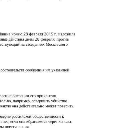
 Яшина ночью 28 февраля 2015 г. изложила
ные действия днем 28 февраля; против
льствующий на заседаниях Московского
 обстоятельств сообщения им указанной
твление операции его прикрытия,
олько, например, совершить убийство
в какую она действительно может поверить.
оверие российской общественности к
ее, если она вбрасывется через каналы,
вы преступления.