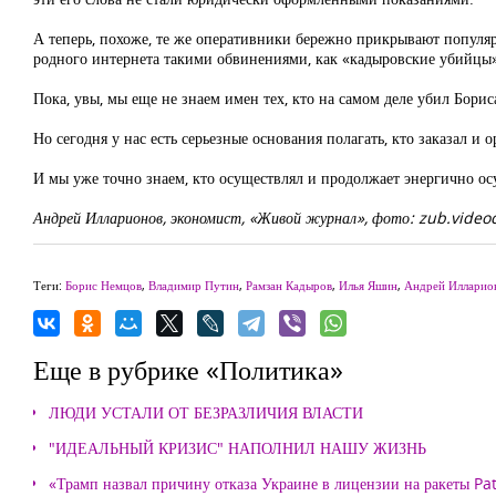
А теперь, похоже, те же оперативники бережно прикрывают популяр
родного интернета такими обвинениями, как «кадыровские убийцы
Пока, увы, мы еще не знаем имен тех, кто на самом деле убил Бори
Но сегодня у нас есть серьезные основания полагать, кто заказал и 
И мы уже точно знаем, кто осуществлял и продолжает энергично ос
Андрей Илларионов, экономист, «Живой журнал», фото: zub.video
Теги:
Борис Немцов
,
Владимир Путин
,
Рамзан Кадыров
,
Илья Яшин
,
Андрей Илларио
Еще в рубрике «Политика»
ЛЮДИ УСТАЛИ ОТ БЕЗРАЗЛИЧИЯ ВЛАСТИ
"ИДЕАЛЬНЫЙ КРИЗИС" НАПОЛНИЛ НАШУ ЖИЗНЬ
«Трамп назвал причину отказа Украине в лицензии на ракеты Pat