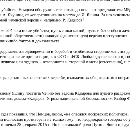
убийства Немцова обнаруживается около десятка – от представителя МВД
и А. Якунина, от «оперативника на мосту» до И. Яшина. За исключением
довой чеченской версии», например, Р. Кадыров?
же 3-4 часа после убийства, пусть с подсказкой, пусть и без особого же
ионной общественности) главную (единственную) версию преступления –
аких-либо фактов и доказательств.
редставляется одновременно и борьбой и симбиозом сторонников этих д
естно, и такие организации, как ФСО и ФСБ. Любые другие версии и, соб
лучшую или худшую, – отвергаются и стороной власти (естественно), и
мощью различных «чеченских версий», изложенных общительными операт
ажному Яшину посетить Чечню без ведома Кадырова для пущего раздраже
инять доклад «Кадыров. Угроза национальной безопасности». Разбор Ф
суда показания, что Немцов, якобы, «не опасался московских политиков, 
ым полностью противореча не только тому, что неоднократно говорил об 
ле и ночью 28 февраля 2015 г. Но о возможной роли Путина Яшин предус