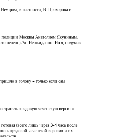
Немцова, в частности, В. Прохорова и
ком полиции Москвы Анатолием Якуниным.
 это чеченцы?». Неожиданно. Но я, подумав,
 пришло в голову – только если сам
пространять «рядовую чеченскую версию».
отовая (всего лишь через 3-4 часа после
но к «рядовой чеченской версии» и их
ательств.