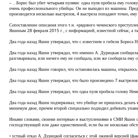
– ...Борис был убит четырьмя пулями: одна пуля пробила ему голову,
очень профессионального убийцы. Он не выходил из машины. Предст
производится несколько выстрелов, 4 выстрела попадают точно, ему
Сопоставление описания этого т.н. «рядового чеченского преступл
Яшиным 28 февраля 2015 г., с информацией, известной сейчас, а та
Два года назад Яшин утверждал, что с известием о гибели Бориса 
Два года назад Яшин утверждал, что именно А. Дурицкая сообщила е
разговаривала, или ничего ему не сообщала, или же сообщила ему с
Два года назад Яшин говорил, что остановилась машина, открылось о
Два года назад Яшин утверждал, что было произведено 7 выстрелов.
Два года назад Яшин утверждал, что одна пуля пробила голову Немц
Два года назад Яшин подчеркивал, что убийце не пришлось делать 
минимум двое, причем второй специально подходил добивать упав
Иными словами, своими интервью и выступлениями в СМИ Яшин соз
господствующей или даже единственной, если бы не несколько обс
• устный отказ А. Дурицкой согласиться с этой лживой версией (ф