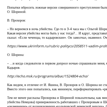
Попытки вбросить ложные версии совершенного преступления были п
О. Шориной.
В. Прохоров:
– Но вернемся в ночь убийства. Где-то в 3-4 часа мы с Ольгой 
Какая версия убийства могла быть у нас тогда?... И вдруг, предста
сказал: «Если чеченцы, то кадыровские». Он замолчал, окаменел. Оч
https://www.ukrinform.ru/rubric-politycs/2058511-vadim-pr
О. Шорина:
– ...и когда следователи в первом допросе ночью спрашивали меня, 
Кадыров.
http://echo.msk.ru/programs/albac/1524804-echo/
Как видим, в отличие от И. Яшина, В. Прохоров и О. Шорина не ста
Вместо этого они попытались, как минимум, переформатировать «р
Тем не менее рассказы Прохорова и Шориной показательны, как мини
убийства Немцова) приверженность работавших с Прохоровым и Шо
«окаменение» от возникновения «кадыровской чеченской версии». Ос