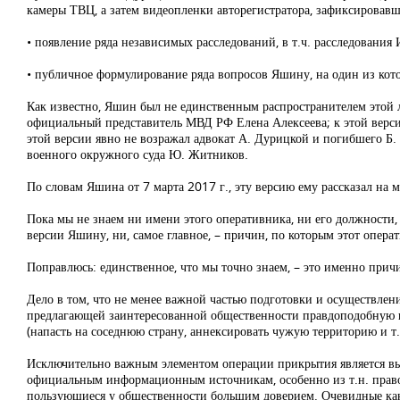
камеры ТВЦ, а затем видеопленки авторегистратора, зафиксировав
• появление ряда независимых расследований, в т.ч. расследования
• публичное формулирование ряда вопросов Яшину, на один из кот
Как известно, Яшин был не единственным распространителем этой 
официальный представитель МВД РФ Елена Алексеева; к этой верс
этой версии явно не возражал адвокат А. Дурицкой и погибшего Б
военного окружного суда Ю. Житников.
По словам Яшина от 7 марта 2017 г., эту версию ему рассказал на 
Пока мы не знаем ни имени этого оперативника, ни его должности,
версии Яшину, ни, самое главное, – причин, по которым этот опе
Поправлюсь: единственное, что мы точно знаем, – это именно прич
Дело в том, что не менее важной частью подготовки и осуществлени
предлагающей заинтересованной общественности правдоподобную в
(напасть на соседнюю страну, аннексировать чужую территорию и т.
Исключительно важным элементом операции прикрытия является выб
официальным информационным источникам, особенно из т.н. правоо
пользующиеся у общественности большим доверием. Очевидные канд