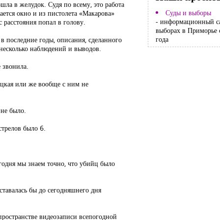
ошла в желудок. Судя по всему, это работа
Суды и выборы
ается окно и из пистолета «Макарова»
- информационный с
 расстояния попал в голову.
выборах в Приморье 
года
в последние годы, описания, сделанного
 несколько наблюдений и выводов.
 звонила.
ицкая или же вообще с ним не
 не было.
стрелов было 6.
годня мы знаем точно, что убийц было
тавалась бы до сегодняшнего дня
 пространстве видеозаписи всепогодной