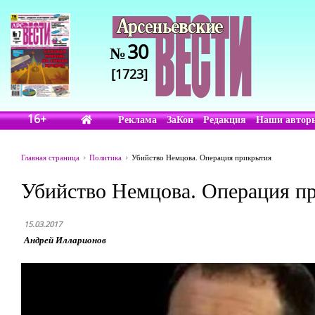
30
№
[1723]
16+
Реклама
ЗаКон
Редакция
Наши автор
Главная страница
Политика
Убийство Немцова. Операция прикрытия
Убийство Немцова. Операция п
15.03.2017
Андрей Илларионов