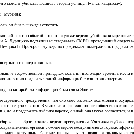
шего момент убийства Немцова вторым убийцей («чистильщиком»);
 И. Мурзина;
орых он был вынужден ответить.
лживой версии событий. Точно такую же версию убийства вскоре после
ии А. Дурицкую подталкивал следователь СК РФ, проводивший следствен
. Немцова В. Прохоров; эту версию продолжает поддерживать председате
мосту один из оперативников.
 звания, ведомственной принадлежности, ни настоящих времени, места и
ративник решил поделиться такой информацией с «оппозиционером».
ину, по которой эта информация была слита Яшину.
я серьезного преступления, чем оно само, является подготовка и осущес
ерсию случившегося. В условиях информационного общества важно не т
п.), но и предложить публике версию, с какой она может согласиться, и 
ор канала вброса ложной версии преступления. Учитывая глубокое нед
хранительных органов, ложная версия воспринимается гораздо эффективн
идаты на эту роль – близкие, родные, друзья, товарищи, знакомые жерт