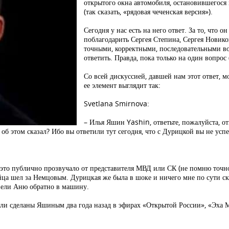
открытого окна автомобиля, остановившегос
(так сказать, «рядовая чеченская версия»).
Сегодня у нас есть на него ответ. За то, что о
поблагодарить Сергея Степина, Сергея Новико
точными, корректными, последовательными во
ответить. Правда, пока только на один вопрос
Со всей дискуссией, давшей нам этот ответ, 
ее элемент выглядит так:
Svetlana Smirnova:
– Илья Яшин Yashin, ответьте, пожалуйста, от
об этом сказал? Ибо вы ответили тут сегодня, что с Дурицкой вы не усп
 это публично прозвучало от представителя МВД или СК (не помню точно
ца шел за Немцовым. Дурицкая же была в шоке и ничего мне по сути сказа
увели Аню обратно в машину.
ыли сделаны Яшиным два года назад в эфирах «Открытой России», «Эха 