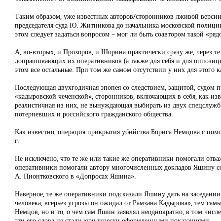
Таким образом, уже известных авторов/сторонников лживой версии 
председателя суда Ю. Житникова до начальника московской полици
этом следует задаться вопросом – мог ли быть соавтором такой «ря
А, во-вторых, и Прохоров, и Шорина практически сразу же, через те 
допрашивающих их оперативников (а также для себя и для оппозиц
этом все остальные. При том же самом отсутствии у них для этого к
Последующая двухгодичная эпопея со следствием, защитой, судом п
«кадыровской чеченской», сторонников, включающих в себя, как изв
реалистичная из них, не вынуждающая выбирать из двух спецслужб 
потерпевших и российского гражданского общества.
Как известно, операция прикрытия убийства Бориса Немцова с по
г.
Не исключено, что те же или такие же оперативники помогали отв
оперативники помогали автору многочисленных докладов Яшину соч
А. Пионтковского в «Допросах Яшина».
Наверное, те же оперативники подсказали Яшину дать на заседании 
человека, всерьез угрозы он ожидал от Рамзана Кадырова», тем сам
Немцов, но и то, о чем сам Яшин заявлял неоднократно, в том чис
эти его слова не стали юридически оформленными показаниями.