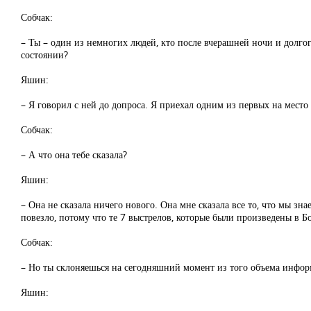
Собчак:
– Ты – один из немногих людей, кто после вчерашней ночи и долгого
состоянии?
Яшин:
– Я говорил с ней до допроса. Я приехал одним из первых на место
Собчак:
– А что она тебе сказала?
Яшин:
– Она не сказала ничего нового. Она мне сказала все то, что мы зна
повезло, потому что те 7 выстрелов, которые были произведены в Бо
Собчак:
– Но ты склоняешься на сегодняшний момент из того объема информа
Яшин: