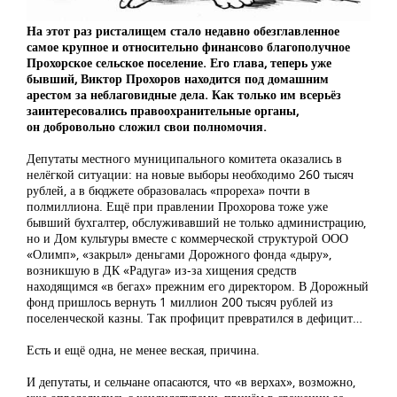
На этот раз ристалищем стало недавно обезглавленное
самое крупное и относительно финансово благополучное
Прохорское сельское поселение. Его глава, теперь уже
бывший, Виктор Прохоров находится под домашним
арестом за неблаговидные дела. Как только им всерьёз
заинтересовались правоохранительные органы,
он добровольно сложил свои полномочия.
Депутаты местного муниципального комитета оказались в
нелёгкой ситуации: на новые выборы необходимо 260 тысяч
рублей, а в бюджете образовалась «прореха» почти в
полмиллиона. Ещё при правлении Прохорова тоже уже
бывший бухгалтер, обслуживавший не только администрацию,
но и Дом культуры вместе с коммерческой структурой ООО
«Олимп», «закрыл» деньгами Дорожного фонда «дыру»,
возникшую в ДК «Радуга» из-за хищения средств
находящимся «в бегах» прежним его директором. В Дорожный
фонд пришлось вернуть 1 миллион 200 тысяч рублей из
поселенческой казны. Так профицит превратился в дефицит…
Есть и ещё одна, не менее веская, причина.
И депутаты, и сельчане опасаются, что «в верхах», возможно,