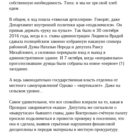
собственную необходимость. Типа: и мы не зря свой хлеб
едим.
В общем, в ход пошла «тяжелая артиллерия». Говорят, даже
Департамент внутренней политики края «подключился». Он
привык держать «руку на пульсе». Так было и 30 сентября
2016 года, когда и.о. главы администрации Людмила Врадий
сдавала полицейским законно избранную накануне спикера
районной Думы Наталью Нерода и депутата Раису
Михайлович, а силовики перекрыли вход и выход в
административное здание. И 7 октября, когда «неправильно»
проголосовавшие думцы были собраны на новое «первое» (1)
заседание.
А ведь законодательно государственная власть отделена от
местного самоуправления! Однако – «вертикалит». Даже на
сельском уровне…
Самое удивительное, что все спокойно взирали на то, какая в
Прохорах заваривается «каша». Депутаты же сигналили о
«выкрутасах» бывшего главы, даже Контрольно-счётную палату
просили подключиться и провести проверку в поселении, что
она и сделала, выявив серьёзные нарушения финансовой
дисциплины и передав материалы в местную прокуратуру.