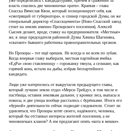
уже определились с кандидатурами, причём в сражении за
власть сошлись две чиновничьи «рати». Краевая – глава
Спасска Вячеслав Квон, который позиционирует себя, как
«смотрящий от губернатора», и спикер городской Думы, он же
генеральный директор «Спасскцемента» (Ново-Спасский завод
стоит на землях именно Прохорского поселения), Алексей
Сысоев делают, вроде, ставку на предпринимателя. «Местные»
же, в лице председателя районной Думы Хачика Шагиняна,
«сватают» бывшего работника правоохранительных органов.
Но Прохоры – тот ещё орешек. Не всегда и не всем по зубам.
Когда впервые главу выбирали, местная партийная ячейка
«ЕдРа» свою ставленницу – горожанку тянула, а сельчане, как
горячий конь, встали на дыбы, избрав беспартийного
кандидата.
Люди уже натерпелись от выкрутасов предыдущего главы,
который лучшие земли отдал «Мерси-Трейду», в том числе и
пастбища, оставив землякам дальние, у кромки леса, выпасы и
покосы, и две улицы вообще расстались с бурёнками. Итоги его
«бурной» деятельности сейчас подводят следователи. Стоит ли
удивляться, что Прохоры хотят своего, надёжного, человека,
который бы отстаивал интересы жителей поселения, а не
чиновничьих кланов? А им предлагают опять «кота в мешке».