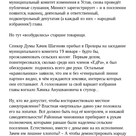
муниципальный комитет изменения в Устав, снова проведёт
публичные слушания, Минюст зарегистрирует – и в поселении
появится, наконец, деятельный и ответственный,
подконтрольный депутатам (а каждый из них – народный
избранник!) глава.
Но тут «возбудились» старшие товарищи.
Спикер Думы Хачик Шагинян прибыл в Прохоры на заседание
муниципального комитета 19 января – будто бы,
проэкзаменовать сельских коллег. Первым делом,
поинтересовался, сколько среди них членов «ЕдРа», и был
обескуражен: поднялось всего две руки. Остальные
«крамольники» заявили, что им и без «генеральной линии
партии» видно, в чём нуждаются земляки, интересы которых
они отстаивают. А голосование за свой вариант избрания
главы вогнало Хачика Анушвановича в ступор…
Ну, кто же допустит, чтобы восторжествовало местное
самоуправление? Властная «вертикаль» давно уже положила
его на лопатки. Всё должно быть под её контролем, и никакой
самодеятельности! Районные чиновники прибирают к рукам
полномочия, которыми раньше были наделены сельские
поселения. Естественно, вместе с деньгами на их исполнение.
Зачем им лишние хлопоты? – А чтобы демонстрировать народу