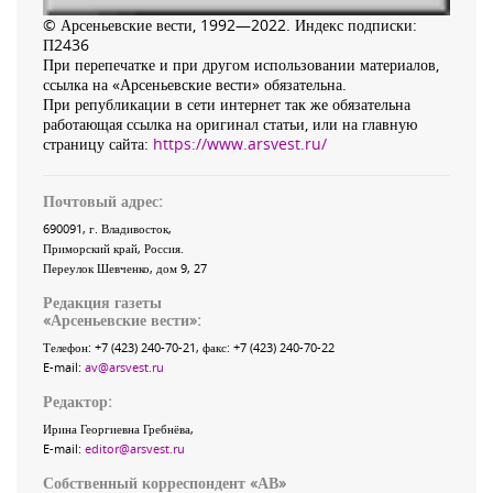
© Арсеньевские вести, 1992—2022. Индекс подписки:
П2436
При перепечатке и при другом использовании материалов,
ссылка на «Арсеньевские вести» обязательна.
При републикации в сети интернет так же обязательна
работающая ссылка на оригинал статьи, или на главную
страницу сайта:
https://www.arsvest.ru/
Почтовый адрес:
690091
, г.
Владивосток
,
Приморский край
,
Россия
.
Переулок Шевченко
, дом 9, 27
Редакция газеты
«
Арсеньевские вести
»:
Телефон:
+7 (423) 240-70-21
, факс:
+7 (423) 240-70-22
E-mail:
av@arsvest.ru
Редактор:
Ирина Георгиевна Гребнёва,
E-mail:
editor@arsvest.ru
Собственный корреспондент «АВ»