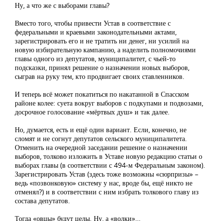
Ну, а что же с выборами главы?
Вместо того, чтобы привести Устав в соответствие с
федеральными и краевыми законодательными актами,
зарегистрировать его и не тратить ни денег, ни усилий на
новую избирательную кампанию, а наделить полномочиями
главы одного из депутатов, муниципалитет, с чьей-то
подсказки, принял решение о назначении новых выборов,
сыграв на руку тем, кто продвигает своих ставленников.
И теперь всё может покатиться по накатанной в Спасском
районе колее: суета вокруг выборов с подкупами и подвозами,
досрочное голосование «мёртвых душ» и так далее.
Но, думается, есть и ещё один вариант. Если, конечно, не
сломят и не согнут депутатов сельского муниципалитета.
Отменить на очередной заседании решение о назначении
выборов, толково изложить в Уставе новую редакцию статьи о
выборах главы (в соответствии с 494-м Федеральным законом).
Зарегистрировать Устав (здесь тоже возможны «сюрпризы» –
ведь «позвонковую» систему у нас, вроде бы, ещё никто не
отменял?) и в соответствии с ним избрать толкового главу из
состава депутатов.
Тогда «овцы» будут целы. Ну, а «волки»…