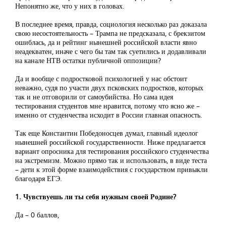
Непонятно же, что у них в головах.
В последнее время, правда, социология несколько раз доказала
свою несостоятельность – Трампа не предсказала, с брекзитом
ошиблась, да и рейтинг нынешней российской власти явно
неадекватен, иначе с чего бы там так суетились и додавливали
на канале НТВ остатки публичной оппозиции?
Да и вообще с подростковой психологией у нас обстоит
неважно, судя по участи двух псковских подростков, которых
так и не отговорили от самоубийства. Но сама идея
тестирования студентов мне нравится, потому что ясно же –
именно от студенчества исходит в России главная опасность.
Так еще Константин Победоносцев думал, главный идеолог
нынешней российской государственности. Ниже предлагается
вариант опросника для тестирования российского студенчества
на экстремизм. Можно прямо так и использовать, в виде теста
– дети к этой форме взаимодействия с государством привыкли
благодаря ЕГЭ.
1. Чувствуешь ли ты себя нужным своей Родине?
Да – 0 баллов,