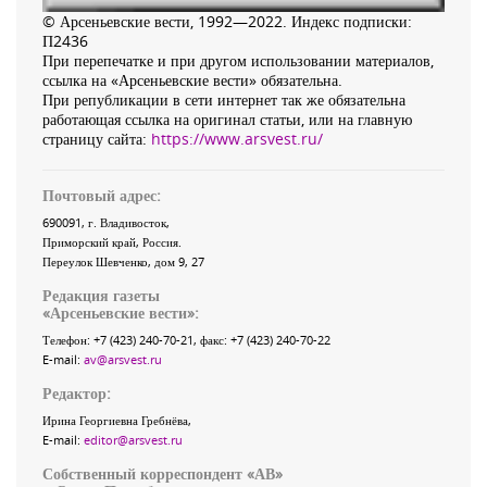
© Арсеньевские вести, 1992—2022. Индекс подписки:
П2436
При перепечатке и при другом использовании материалов,
ссылка на «Арсеньевские вести» обязательна.
При републикации в сети интернет так же обязательна
работающая ссылка на оригинал статьи, или на главную
страницу сайта:
https://www.arsvest.ru/
Почтовый адрес:
690091
, г.
Владивосток
,
Приморский край
,
Россия
.
Переулок Шевченко
, дом 9, 27
Редакция газеты
«
Арсеньевские вести
»:
Телефон:
+7 (423) 240-70-21
, факс:
+7 (423) 240-70-22
E-mail:
av@arsvest.ru
Редактор:
Ирина Георгиевна Гребнёва,
E-mail:
editor@arsvest.ru
Собственный корреспондент «АВ»