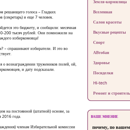
Земля-кормилица
ом решающего голоса – Гладких
Вселенная
в (секретарь) и еще 7 человек.
Салон красоты
йдется это бюджету, и сообщили: месячная
Вкусные рецепты
150-200 тысяч рублей. Они помножили на
аждого избиркомовца!
Спорт
ом? – спрашивают избиратели. И это во
АВтобан
ствует.
Здоровье
 о вознаграждении тружеников полей, ой,
иркомовцев, и дату подсказали.
Посиделки
Hi-tech
Ремонт и строитель
м на постоянной (штатной) основе, за
я 2016 года.
ВАШЕ МНЕНИЕ
граждения) членам Избирательной комиссии
почему, по вашем