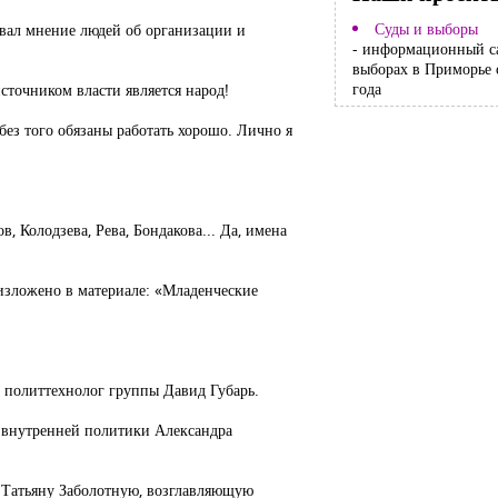
Суды и выборы
ивал мнение людей об организации и
- информационный с
выборах в Приморье 
года
сточником власти является народ!
ез того обязаны работать хорошо. Лично я
 Колодзева, Рева, Бондакова... Да, имена
изложено в материале: «Младенческие
 политтехнолог группы Давид Губарь.
 внутренней политики Александра
у Татьяну Заболотную, возглавляющую