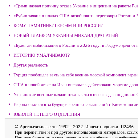
«Трамп назвал причину отказа Украине в лицензии на ракеты Pat
«Рубио заявил о планах США возобновить переговоры России и
КОМУ ПАМЯТНИК? ГЕРОЯМ ИЛИ РОССИИ?
НОВЫЙ ГЛАВКОМ УКРАИНЫ МИХАИЛ ДРАПАТЫЙ
«Будет ли мобилизация в России в 2026 году: в Госдуме дали отв
ИСТОРИЮ УМАЛЧИВАЮТ?
Другая реальность
Турция пообещала взять на себя военно-морской компонент гара
США в новой атаке на Иран впервые задействовали морские дро
Украинские военные начали отказываться от наград за подписью 
Европа опасается за будущее военных соглашений с Киевом после
ЮБИЛЕЙ ТЕТЬЕГО ОТДЕЛЕНИЯ
© Арсеньевские вести, 1992—2022. Индекс подписки: П2436
При перепечатке и при другом использовании материалов, ссылка
При републикации в сети интернет так же обязательна работающа