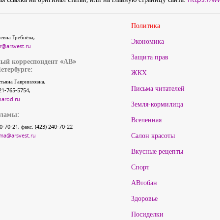
Политика
евна Гребнёва,
Экономика
r@arsvest.ru
Защита прав
ый корреспондент «АВ»
етербурге:
ЖКХ
тьяна Гаврииловна,
Письма читателей
21-765-5754,
narod.ru
Земля-кормилица
кламы:
Вселенная
40-70-21, факс: (423) 240-70-22
Салон красоты
ma@arsvest.ru
Вкусные рецепты
Спорт
АВтобан
Здоровье
Посиделки