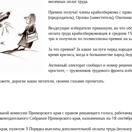
месячных оплат труда.
Премии получат члены крайизбиркома с прав
(председатель), Орлова (заместитель), Охотнико
Вездесущие избиратели прикинули, во что обо
оплата труда крайизбиркомовцев в среднем 
три и получили по полмиллиона премии на к
За что премия? За какие заслуги перед народ
время кризиса, когда в большинстве народ бед
Активный электорат сообщил и номер решения
простите, – тружеников трудового фронта изб
можете, дорогие наши читатели, своими глазами прочитать:
льной комиссии Приморского края с правом решающего голоса, работающи
конодательного Собрания Приморского края, назначенных на 18 сентябр
 края, пунктом 3 Порядка выплаты дополнительной оплаты труда (возна