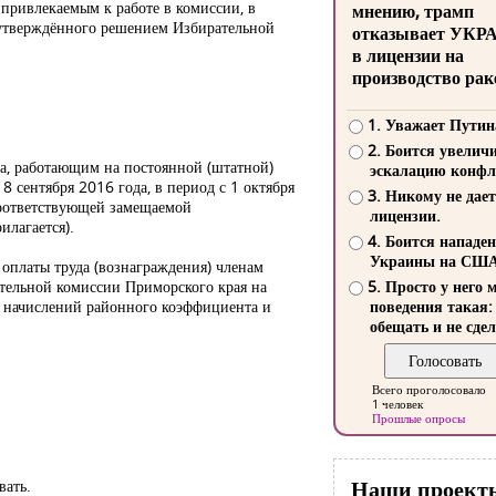
привлекаемым к работе в комиссии, в
мнению, трамп
, утверждённого решением Избирательной
отказывает УКР
в лицензии на
производство рак
1. Уважает Путин
2. Боится увелич
а, работающим на постоянной (штатной)
эскалацию конфл
 сентября 2016 года, в период с 1 октября
3. Никому не дает
соответствующей замещаемой
лицензии.
илагается).
4. Боится нападе
Украины на СШ
 оплаты труда (вознаграждения) членам
ательной комиссии Приморского края на
5. Просто у него 
ом начислений районного коэффициента и
поведения такая:
обещать и не сдел
Всего проголосовало
1 человек
Прошлые опросы
Наши проект
вать.