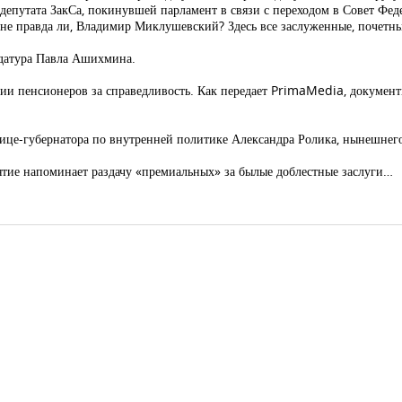
путата ЗакСа, покинувшей парламент в связи с переходом в Совет Феде
, не правда ли, Владимир Миклушевский? Здесь все заслуженные, почетн
идатура Павла Ашихмина.
тии пенсионеров за справедливость. Как передает PrimaMedia, документ
ице-губернатора по внутренней политике Александра Ролика, нынешнего
ятие напоминает раздачу «премиальных» за былые доблестные заслуги…