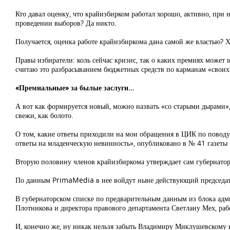
Кто давал оценку, что крайизбирком работал хорошо, активно, при 
проведении выборов? Да никто.
Получается, оценка работе крайизбиркома дана самой же властью? Х
Правы избиратели: коль сейчас кризис, так о каких премиях может
считаю это разбрасыванием бюджетных средств по карманам «свои
«Премиальные» за былые заслуги…
А вот как формируется новый, можно назвать «со старыми дырами», 
свежи, как болото.
О том, какие ответы приходили на мои обращения в ЦИК по поводу
ответы на младенческую невинность», опубликовано в № 41 газеты 
Вторую половину членов крайизбиркома утверждает сам губернат
По данным PrimaMedia в нее войдут ныне действующий председате
В губернаторском списке по предварительным данным из блока ад
Плотникова и директора правового департамента Светлану Мех, ра
И, конечно же, ну никак нельзя забыть Владимиру Миклушевскому 