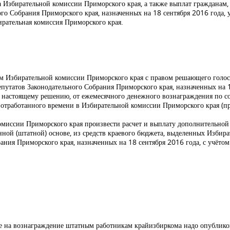
 Избирательной комиссии Приморского края, а также выплат гражданам, 
ого Собрания Приморского края, назначенных на 18 сентября 2016 года
рательная комиссия Приморского края.
ам Избирательной комиссии Приморского края с правом решающего голос
путатов Законодательного Собрания Приморского края, назначенных на 18
 к настоящему решению, от ежемесячного денежного вознаграждения по 
отработанного времени в Избирательной комиссии Приморского края (пр
омиссии Приморского края произвести расчет и выплату дополнительной
ной (штатной) основе, из средств краевого бюджета, выделенных Избир
ания Приморского края, назначенных на 18 сентября 2016 года, с учёт
ме на вознаграждение штатным работникам крайизбиркома надо опублико