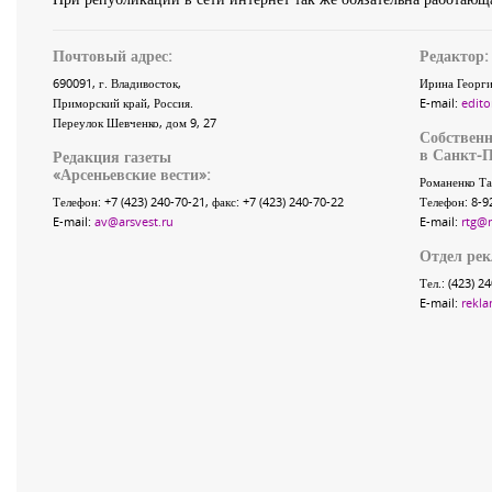
Почтовый адрес:
Редактор:
690091
, г.
Владивосток
,
Ирина Георги
Приморский край
,
Россия
.
E-mail:
edito
Переулок Шевченко
, дом 9, 27
Собственн
в Санкт-П
Редакция газеты
«
Арсеньевские вести
»:
Романенко Та
Телефон:
+7 (423) 240-70-21
, факс:
+7 (423) 240-70-22
Телефон: 8-9
E-mail:
av@arsvest.ru
E-mail:
rtg@
Отдел ре
Тел.: (423) 2
E-mail:
rekla