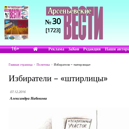
30
№
[1723]
16+
Реклама
ЗаКон
Редакция
Наши автор
Главная страница
Политика
Избиратели – «штирлицы»
Избиратели – «штирлицы»
07.12.2016
Александра Набокова