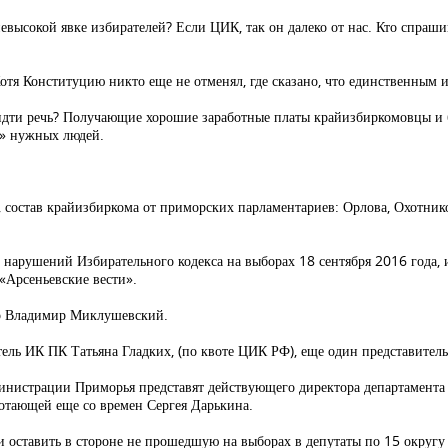
невысокой явке избирателей? Если ЦИК, так он далеко от нас. Кто спраш
отя Конституцию никто еще не отменял, где сказано, что единственным и
 идти речь? Получающие хорошие заработные платы крайизбиркомовцы и б
х» нужных людей.
состав крайизбиркома от приморских парламентариев: Орлова, Охотников,
 нарушений Избирательного кодекса на выборах 18 сентября 2016 года, 
«Арсеньевские вести».
ор Владимир Миклушевский.
ль ИК ПК Татьяна Гладких, (по квоте ЦИК РФ), еще один представитель
министрации Приморья представят действующего директора департамента
ботающей еще со времен Сергея Дарькина.
и оставить в стороне не прошедшую на выборах в депутаты по 15 округ