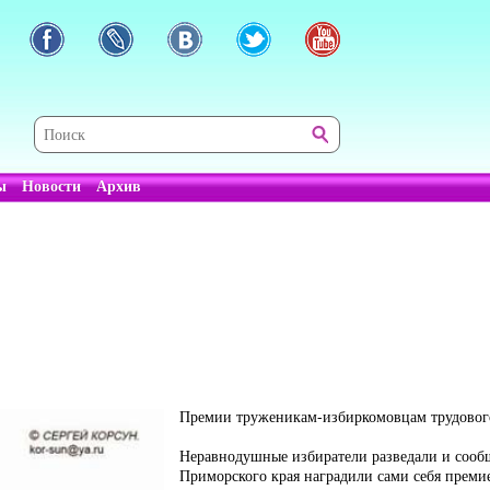
ы
Новости
Архив
Премии труженикам-избиркомовцам трудовог
Неравнодушные избиратели разведали и сооб
Приморского края наградили сами себя премие