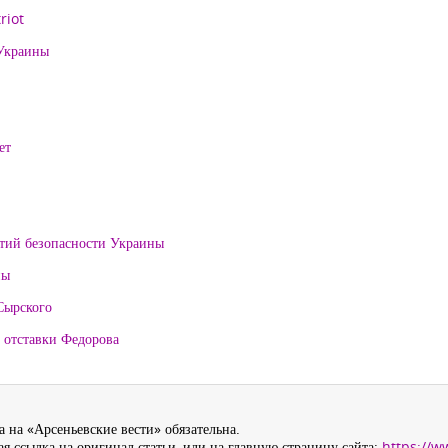
riot
 Украины
ет
нтий безопасности Украины
ны
Сырского
 отставки Федорова
 на «Арсеньевские вести» обязательна.
я ссылка на оригинал статьи, или на главную страницу сайта:
https://w