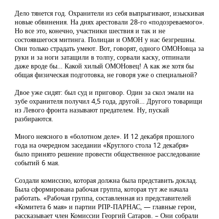
Дело тянется год. Охранители из себя выпрыгивают, изыскивая
новые обвинения. На днях арестовали 28-го «подозреваемого».
Но все это, конечно, участники шествия и так и не
состоявшегося митинга. Полицаи и ОМОН у нас безгрешны.
Они только страдать умеют. Вот, говорят, одного ОМОНовца за
руки и за ноги затащили в толпу, сорвали каску, отпинали
даже вроде бы… Какой хилый ОМОНовец! А как же хотя бы
общая физическая подготовка, не говоря уже о специальной?
Двое уже сидят: был суд и приговор. Один за скол эмали на
зубе охранителя получил 4,5 года, другой… Другого товарищи
из Левого фронта называют предателем. Ну, пускай
разбираются.
Много неясного в «болотном деле». И 12 декабря прошлого
года на очередном заседании «Круглого стола 12 декабря»
было принято решение провести общественное расследование
событий 6 мая.
Создали комиссию, которая должна была представить доклад.
Была сформирована рабочая группа, которая тут же начала
работать. «Рабочая группа, составленная из представителей
«Комитета 6 мая» и партии РПР-ПАРНАС, — главные герои,
рассказывает член Комиссии Георгий Сатаров. – Они собрали