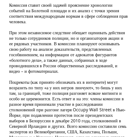
Комиссия ставит своей задачей прояснение хронологии
событий на Болотной площади и их анализ с точки зрения
соответствия международным нормам в сфере соблюдения прав
человека.
При этом независимое следствие обещает оценивать действия
не только сотрудников полиции, но и организаторов акции и
ее рядовых участников. В комиссии планируют основывать
свою работу на анализе доказательств, представленных
гособвинением, на информации от адвокатов фигурантов
«болотного дела», а также данных, собранных в ходе
проводившихся в России общественных расследований, и
видео – и фотоматериалах.
Поцрекоты (как принято обозначать их в интернете) могут
возразить по типу «а у них негров линчуют», то бишь у них
там, за границей, тоже полиция разгоняет всякие митинги и
особо не церемонится. Есть ответ и на это: члены комиссии в
разное время принимали участие в расследовании
столкновений при разгоне лагеря Occupy Wall Street в Нью-
Йорке, при подавлении протестов после президентских
выборов в Белоруссии в декабре 2010 года, столкновений в
Северной Ирландии и других. Всего комиссию составили семь
экспертов из Великобритании, США, Казахстана, Польши,