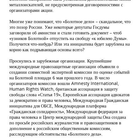
металлоискателей, не предусмотренная договоренностями с
организаторами акции.
Многие уже понимают, что «Болотное дело» – скандальное, что
это позор России. Уже некоторые депутаты Госдумы
заговорили об амнистии и стали готовить документ – чтоб
«узников Болотной» отпустить на свободу «к юбилею Думы».
Получится что-нибудь? Или эта инициатива будет зарублена на
корню как подрывающая основы всего?
Проснулись и зарубежные организации. Крупнейшие
международные правозащитные организации объявили о
создании совместной экспертной комиссии по оценке событий
на Болотной площади 6 мая прошлого года. В число
организаторов комиссии вошли Amnesty International,
Human Rights Watch, британская ассоциация в защиту
свободы слова «Статья 19», Европейская ассоциация адвокатов
за демократию и права человека, Международная Гражданская
инициатива для ОБСЕ, Международная платформа
«Гражданская солидарность», Международная федерация за
права человека и Центр международной защиты.Она создана
по просьбе российских журналистов и правозащитников в
дополнение к российским общественным комиссиям,
расследующим обстоятельства «Болотного дела».