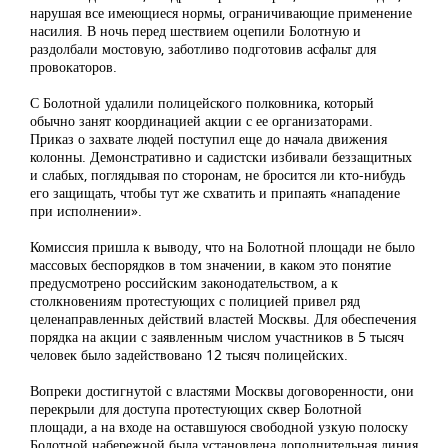
нарушая все имеющиеся нормы, ограничивающие применение
насилия. В ночь перед шествием оцепили Болотную и
раздолбали мостовую, заботливо подготовив асфальт для
провокаторов.
С Болотной удалили полицейского полковника, который
обычно занят координацией акции с ее организаторами.
Приказ о захвате людей поступил еще до начала движения
колонны. Демонстративно и садистски избивали беззащитных
и слабых, поглядывая по сторонам, не бросится ли кто-нибудь
его защищать, чтобы тут же схватить и припаять «нападение
при исполнении».
Комиссия пришла к выводу, что на Болотной площади не было
массовых беспорядков в том значении, в каком это понятие
предусмотрено российским законодательством, а к
столкновениям протестующих с полицией привел ряд
целенаправленных действий властей Москвы. Для обеспечения
порядка на акции с заявленным числом участников в 5 тысяч
человек было задействовано 12 тысяч полицейских.
Вопреки достигнутой с властями Москвы договоренности, они
перекрыли для доступа протестующих сквер Болотной
площади, а на входе на оставшуюся свободной узкую полоску
Болотной набережной была установлена дополнительная линия