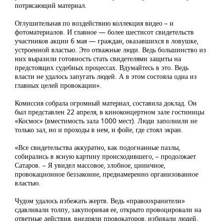
потрясающий материал.
Оглушительная по воздействию коллекция видео – и
фотоматериалов. И главное — более шестисот свидетельств
участников акции 6 мая — граждан, оказавшихся в ловушке,
устроенной властью. Это отважные люди. Ведь большинство из
них выразили готовность стать свидетелями защиты на
предстоящих судебных процессах. Вдумайтесь в это. Ведь
власти не удалось запугать людей. А в этом состояла одна из
главных целей провокации».
Комиссия собрала огромный материал, составила доклад. Он
был представлен 22 апреля, в киноконцертном зале гостиницы
«Космос» (вместимость зала 1000 мест). Люди заполнили не
только зал, но и проходы в нем, и фойе, где стоял экран.
«Все свидетельства аккуратно, как подогнанные пазлы,
собирались в ясную картину происходившего, – продолжает
Сатаров. – Я увидел массовое, злобное, циничное,
провокационное беззаконие, преднамеренно организованное
властью.
Чудом удалось избежать жертв. Ведь «правоохранители»
сдавливали толпу, закупоривая ее, открыто провоцировали на
ответные действия, внедряли провокаторов, избивали людей,