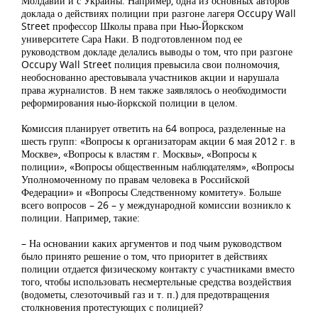
Молдавии и с Украины. Например, одна из основных авторов
доклада о действиях полиции при разгоне лагеря Occupy Wall
Street профессор Школы права при Нью-Йоркском
университете Сара Наки. В подготовленном под ее
руководством докладе делались выводы о том, что при разгоне
Occupy Wall Street полиция превысила свои полномочия,
необоснованно арестовывала участников акции и нарушала
права журналистов. В нем также заявлялось о необходимости
реформирования нью-йоркской полиции в целом.
Комиссия планирует ответить на 64 вопроса, разделенные на
шесть групп: «Вопросы к организаторам акции 6 мая 2012 г. в
Москве», «Вопросы к властям г. Москвы», «Вопросы к
полиции», «Вопросы общественным наблюдателям», «Вопросы
Уполномоченному по правам человека в Российской
Федерации» и «Вопросы Следственному комитету». Больше
всего вопросов – 26 – у международной комиссии возникло к
полиции. Например, такие:
– На основании каких аргументов и под чьим руководством
было принято решение о том, что приоритет в действиях
полиции отдается физическому контакту с участниками вместо
того, чтобы использовать несмертельные средства воздействия
(водометы, слезоточивый газ и т. п.) для предотвращения
столкновения протестующих с полицией?