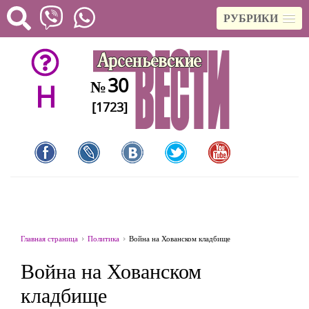
РУБРИКИ
30
№
H
[1723]
Главная страница
Политика
Война на Хованском кладбище
Война на Хованском
кладбище