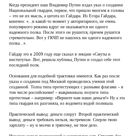
Когда президент наш Владимир Путин издал указ о создании
Национальной гвардии, первое, что пришло многим в головы
– это не их мысль, а цитата из Гайдара. Из Егора Гайдара,
конечно: «...в какой-­то момент у авторитарного, не очень
популярного режима вдруг не оказывается ни одного
надежного полка. После этого он рушится, причем рушится
стремительно. Вот у ГКЧП не нашлось ни одного надежного
полка...».
Гайдар это в 2009 году еще сказал в лекции «Смуты и
институты». Вот, решила публика, Путин и создал себе этот
последний полк.
Основания для подобной трактовки имеются. Как раз после
указа о создании под Москвой проводились учения этой
созданной. Толпа типа протестующих с разными флагами – в
том числе российскими! – выкрикивала лозунги типа
протестные – например: «Верните нам наши деньги!» Ну а эта
типа гвардия их разгоняла, из водомета водой поливала.
Практический вывод: деньги сопрут. Второй практический
вывод: деньги требовать нельзя, экстремизм. Сперли твою
зарплату – ну и молчи в тряпочку, не твое дело.
Никаких новых полномочий у нацгвардии нет. Стрелять без