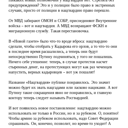
предупреждения? Это и у полиции было право в экстренных
случаях, просто от полиции в нацгвардию право перешло.
От МВД забирают ОМОН и СОБР, присоединяют Внутренние
войска – вот и нацгвардия. А МВД возвращают ФСКН и
миграционную службу. Такая перестановочка.
В «Новой газете» было что-то вроде вброса: нацгвардию
сделали, чтобы отобрать у Кадырова его орлов, а то что-то они
в последнее время расшалились, а теперь они будут
непосредственно Путину подчиняться, у того не пошалишь.
Ничего себе утешение: теперь, в случае протестов насчет
стыренных денег, на протестующих могут как раз чеченцев
напустить, верных кадыровцев – вот уж пошалят!
Название «Нацгвардия» публике понравилось. Это значит
можно будет их звать нацгадами или ласково нациками. А вот
Путину такие сокращения явно не понравились, и главную
контору теперь следует называть Росгвардией.
И вот появилось новое постановление: нацгвардию можно
использовать не только в России, но и за рубежом. О, понятно!
Чтобы армию за рубежом использовать, надо Совет Федерации
спрашивать. Он, конечно, позволит, но время-то уходит! А