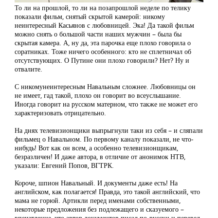
То ли на прошлой, то ли на позапрошлой неделе по телику
показали фильм, снятый скрытой камерой: никому
неинтересный Касьянов с любовницей. Эка! Да такой фильм
можно снять о большой части наших мужчин – была бы
скрытая камера. А, ну да, эта парочка еще плохо говорила о
соратниках. Тоже ничего особенного: кто не сплетничал об
отсутствующих. О Путине они плохо говорили? Нет? Ну и
отвалите.
С никомунеинтересным Навальным сложнее. Любовницы он
не имеет, гад такой, плохо он говорит во всеуслышание.
Иногда говорит на русском матерном, что также не может его
характеризовать отрицательно.
На днях телевизионщики выпрыгнули таки из себя – и сляпали
фильмец о Навальном. По первому каналу показали, не что-
нибудь! Вот как он всем, а особенно телевизионщикам,
безразличен! И даже автора, в отличие от анонимок НТВ,
указали: Евгений Попов, ВГТРК.
Короче, шпион Навальный. И документы даже есть! На
английском, как полагается! Правда, это такой английский, что
мама не горюй. Артикли перед именами собственными,
некоторые предложения без подлежащего и сказуемого –
впечатление, что автор документов писал по-русски и перевел