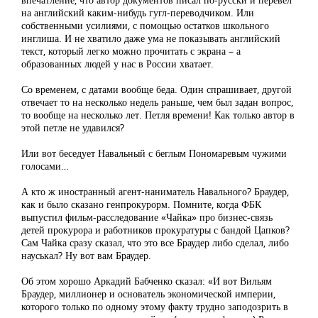
на английский каким-нибудь гугл-переводчиком. Или
собственными усилиями, с помощью остатков школьного
инглиша. И не хватило даже ума не показывать английский
текст, который легко можно прочитать с экрана – а
образованных людей у нас в России хватает.
Со временем, с датами вообще беда. Один спрашивает, другой
отвечает то на несколько недель раньше, чем был задан вопрос,
то вообще на несколько лет. Петля времени! Как только автор в
этой петле не удавился?
Или вот беседует Навальный с беглым Пономаревым чужими
голосами…
А кто ж иностранный агент-наниматель Навального? Браудер,
как и было сказано генпрокурорм. Помните, когда ФБК
выпустил фильм-расследование «Чайка» про бизнес-связь
детей прокурора и работников прокуратуры с бандой Цапков?
Сам Чайка сразу сказал, что это все Браудер либо сделал, либо
науськал? Ну вот вам Браудер.
Об этом хорошо Аркадий Бабченко сказал: «И вот Вильям
Браудер, миллионер и основатель экономической империи,
которого только по одному этому факту трудно заподозрить в