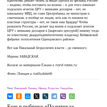
идиотизме, решает «взять за яйца» (цитата из фильма) Россию
– видимо, чтобы поставить на колени – и для этого начинает
подсылать агентов ЦРУ с мешками долларов – нет, не
начальнику МВД, не главе Центробанка, не министрам и
советникам, и вообще не лицам, хоть как-то вхожим во
властные структуры – нет, не таков наш Браудер! Чтобы
развалить Россию, он делает ход конем и подсылает агентов
ЦРУ с мешками долларов к [вырезано цензурой] никому тогда
не известному двадцатидевятилетнему владельцу Кобяковской
фабрики лозоплетения Одинцовского района».
Вот как Навальный безразличен власти – до смешного.
Марина ЗАВАДСКАЯ.
Коллаж из материалов Ёлкина и nord-news.ru
Фото: Плющев и na6ludatelb
Теги:
Навальный
,
Панама
,
Офшор
,
Ролдугин
,
Гвардейцы
Еще в рубрике «Политика»