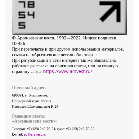
© Арсеньевские вести, 1992—2022. Индекс подписки:
П2436
При перепечатке и при другом использовании материалов,
ссылка на «Арсеньевские вести» обязательна.
При републикации в сети интернет так же обязательна
работающая ссылка на оригинал статьи, или на главную
страницу сайта:
https://www.arsvest.ru/
Почтовый адрес:
690091
, г.
Владивосток
,
Приморский край
,
Россия
.
Переулок Шевченко
, дом 9, 27
Редакция газеты
«
Арсеньевские вести
»:
Телефон:
+7 (423) 240-70-21
, факс:
+7 (423) 240-70-22
E-mail:
av@arsvest.ru