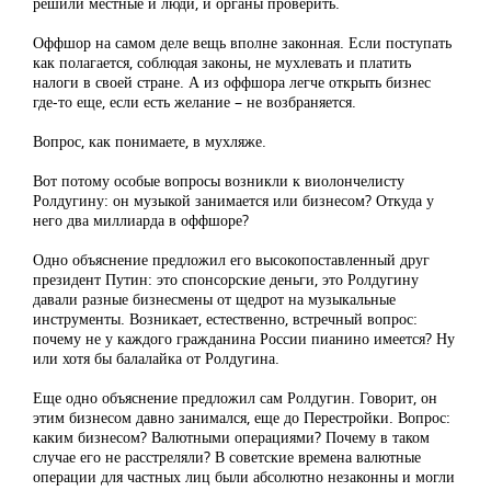
решили местные и люди, и органы проверить.
Оффшор на самом деле вещь вполне законная. Если поступать
как полагается, соблюдая законы, не мухлевать и платить
налоги в своей стране. А из оффшора легче открыть бизнес
где-то еще, если есть желание – не возбраняется.
Вопрос, как понимаете, в мухляже.
Вот потому особые вопросы возникли к виолончелисту
Ролдугину: он музыкой занимается или бизнесом? Откуда у
него два миллиарда в оффшоре?
Одно объяснение предложил его высокопоставленный друг
президент Путин: это спонсорские деньги, это Ролдугину
давали разные бизнесмены от щедрот на музыкальные
инструменты. Возникает, естественно, встречный вопрос:
почему не у каждого гражданина России пианино имеется? Ну
или хотя бы балалайка от Ролдугина.
Еще одно объяснение предложил сам Ролдугин. Говорит, он
этим бизнесом давно занимался, еще до Перестройки. Вопрос:
каким бизнесом? Валютными операциями? Почему в таком
случае его не расстреляли? В советские времена валютные
операции для частных лиц были абсолютно незаконны и могли