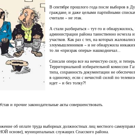
В сентябре прошлого года после выборов в Д
граждане, и даже целыми партийными списками
считали – не этак.
А стали разбираться – тут-то и обнаружилось,
администрации района таинственно исчезла и
участков. Как раз с тех, на которых жаловали
злоумышленников – и не обнаружила никаких
то ли «призрак оперы» нашкодничал…
Списали опера все на нечистую силу, и тепе
Территориальной избирательной комиссии Гал
типа, сохранность документации не обеспечил
в одиночку, если с нечистой силой по телевиз
идет – и без толку?!
Устав и прочие законодательные акты совершенствовать.
ложение об оплате труда выборных должностных лиц местного самоуправ
НОЙ основе), муниципальных служащих Спасского района.