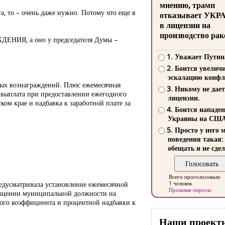
мнению, трамп
а, то – очень даже нужно. Потому что еще в
отказывает УКР
в лицензии на
производство рак
АЖДЕНИЯ, а оно у председателя Думы –
1. Уважает Путин
2. Боится увелич
эскалацию конфл
ных вознаграждений. Плюс ежемесячная
3. Никому не дает
 выплата при предоставлении ежегодного
лицензии.
ом крае и надбавка к заработной плате за
4. Боится нападе
Украины на СШ
5. Просто у него 
поведения такая:
обещать и не сдел
Всего проголосовало
предусматривала установление ежемесячной
1 человек
Прошлые опросы
амещении муниципальной должности на
ого коэффициента и процентной надбавки к
Наши проект