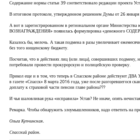
Содержание нормы статьи 39 соответствовало редакции проекта Ус
В итоговом протоколе, утвержденном решением Думы от 26 января 
А вот в зарегистрированном в региональном органе Министерства 
ВОЗНАГРАЖДЕНИЯ» появилась формулировка «денежного СОД
Казалось бы, мелочь. А такая подмена в разы увеличивает ежемеся
без того нищенскому бюджету.
Посчитав, что в действиях лиц (или лица), совершивших подмену,
потребовали провести прокурорскую и полицейскую проверку.
Прикол еще и в том, что теперь в Спасском районе действуют ДВ
в газете «Спасск» 8 марта 2016 года, уже после разгоревшегося с
доплату к страховой части пенсии главе района???
И чья шаловливая рука «исправила» Устав? Не иначе, опять нечиста
Ремарка. Чтобы обнаружить злоумышленников, надо ответить н
Ольга Купчинская.
Спасский район.