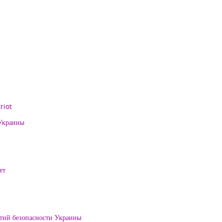
riot
 Украины
ет
нтий безопасности Украины