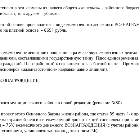
ступают в эти карманы из нашего общего «кошелька» – районного бюджет
бывает, то в другом – убывает.
а платной основе производится в виде ежемесячного денежного ВОЗНАГР
о на платной основе, – 8651 рубль.
то ежемесячное денежное поощрение в размере двух ежемесячных денеж
едениями, составляющими государственную тайну. Плюс единовременная
аграждений. Плюс районный коэффициент к заработной плате в Приморск
нсионеров «дальневосточной» надбавки давно лишили!).
ем ВОЗНАГРАЖДЕНИЕ.
ского муниципального района в новой редакции (решение №30).
проект этого Основного Закона жизни района, где статья 39 часть 1-я 
сумма страховой пенсии и ежемесячной доплаты к ней составляла: при з
х лет – 75% ежемесячного денежного ВОЗНАГРАЖДЕНИЯ (с учетом районн
и условиями, установленных законодательством РФ).