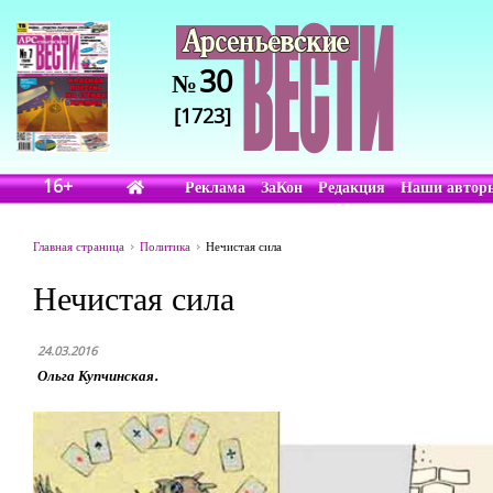
30
№
[1723]
16+
Реклама
ЗаКон
Редакция
Наши автор
Главная страница
Политика
Нечистая сила
Нечистая сила
24.03.2016
Ольга Купчинская.