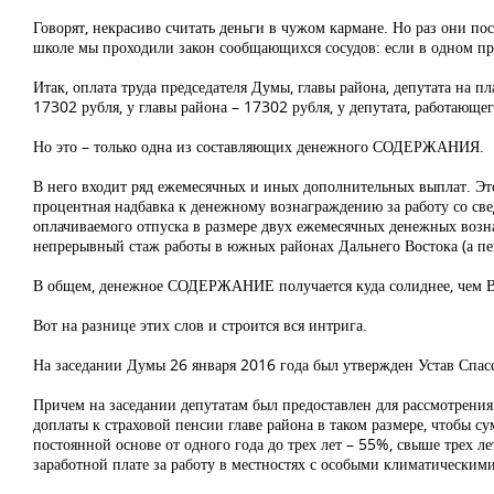
Говорят, некрасиво считать деньги в чужом кармане. Но раз они по
школе мы проходили закон сообщающихся сосудов: если в одном при
Итак, оплата труда председателя Думы, главы района, депутата н
17302 рубля, у главы района – 17302 рубля, у депутата, работающег
Но это – только одна из составляющих денежного СОДЕРЖАНИЯ.
В него входит ряд ежемесячных и иных дополнительных выплат. Э
процентная надбавка к денежному вознаграждению за работу со св
оплачиваемого отпуска в размере двух ежемесячных денежных возн
непрерывный стаж работы в южных районах Дальнего Востока (а пе
В общем, денежное СОДЕРЖАНИЕ получается куда солиднее, ч
Вот на разнице этих слов и строится вся интрига.
На заседании Думы 26 января 2016 года был утвержден Устав Спас
Причем на заседании депутатам был предоставлен для рассмотрения 
доплаты к страховой пенсии главе района в таком размере, чтобы 
постоянной основе от одного года до трех лет – 55%, свыше тре
заработной плате за работу в местностях с особыми климатическим