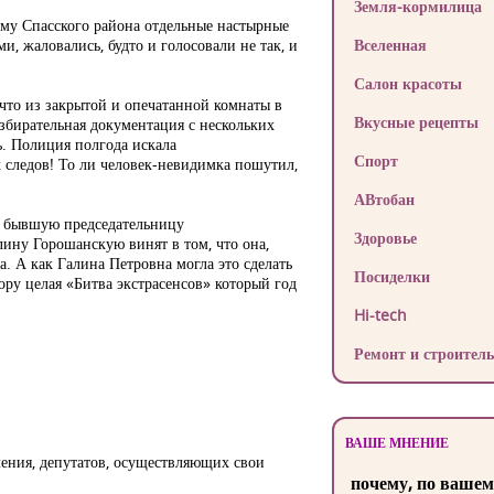
Земля-кормилица
уму Спасского района отдельные настырные
, жаловались, будто и голосовали не так, и
Вселенная
Салон красоты
 что из закрытой и опечатанной комнаты в
Вкусные рецепты
збирательная документация с нескольких
сь. Полиция полгода искала
Спорт
 следов! То ли человек-невидимка пошутил,
АВтобан
рь бывшую председательницу
Здоровье
ину Горошанскую винят в том, что она,
а. А как Галина Петровна могла это сделать
Посиделки
ору целая «Битва экстрасенсов» который год
Hi-tech
Ремонт и строитель
ВАШЕ МНЕНИЕ
ления, депутатов, осуществляющих свои
почему, по вашем