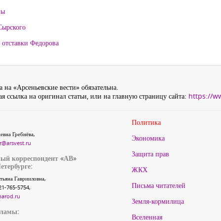
ны
Сырского
 отставки Федорова
 на «Арсеньевские вести» обязательна.
я ссылка на оригинал статьи, или на главную страницу сайта:
https://w
Политика
евна Гребнёва,
Экономика
r@arsvest.ru
Защита прав
ый корреспондент «АВ»
етербурге:
ЖКХ
тьяна Гаврииловна,
Письма читателей
21-765-5754,
narod.ru
Земля-кормилица
кламы:
Вселенная