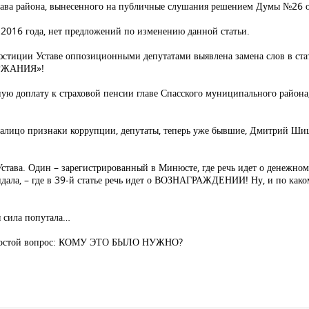
тава района, вынесенного на публичные слушания решением Думы №26 о
2016 года, нет предложений по изменению данной статьи.
юстиции Уставе оппозиционными депутатами выявлена замена слов в ста
ЕРЖАНИЯ»!
чную доплату к страховой пенсии главе Спасского муниципального района
 налицо признаки коррупции, депутаты, теперь уже бывшие, Дмитрий Ш
А Устава. Один – зарегистрированный в Минюсте, где речь идет о дене
кандала, – где в 39-й статье речь идет о ВОЗНАГРАЖДЕНИИ! Ну, и по как
я сила попутала…
а простой вопрос: КОМУ ЭТО БЫЛО НУЖНО?