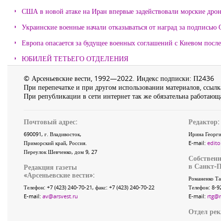
США в новой атаке на Иран впервые задействовали морские дро
Украинские военные начали отказываться от наград за подписью 
Европа опасается за будущее военных соглашений с Киевом после
ЮБИЛЕЙ ТЕТЬЕГО ОТДЕЛЕНИЯ
© Арсеньевские вести, 1992—2022. Индекс подписки: П2436
При перепечатке и при другом использовании материалов, ссылка
При републикации в сети интернет так же обязательна работающа
Почтовый адрес:
Редактор:
690091
, г.
Владивосток
,
Ирина Георги
Приморский край
,
Россия
.
E-mail:
edito
Переулок Шевченко
, дом 9, 27
Собственн
в Санкт-П
Редакция газеты
«
Арсеньевские вести
»:
Романенко Та
Телефон:
+7 (423) 240-70-21
, факс:
+7 (423) 240-70-22
Телефон: 8-9
E-mail:
av@arsvest.ru
E-mail:
rtg@
Отдел ре