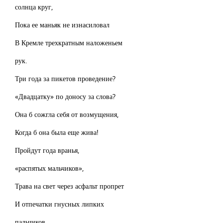
солнца круг,
Пока ее маньяк не изнасиловал
В Кремле трехкратным наложеньем
рук.
Три года за пикетов проведение?
«Двадцатку» по доносу за слова?
Она б сожгла себя от возмущения,
Когда б она была еще жива!
Пройдут года вранья,
«распятых мальчиков»,
Трава на свет через асфальт пропрет
И отпечатки гнусных липких
пальчиков