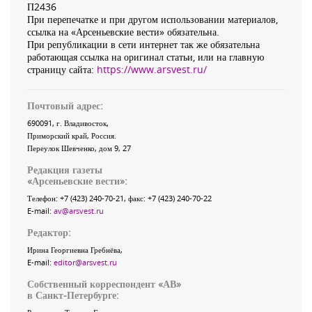
П2436
При перепечатке и при другом использовании материалов,
ссылка на «Арсеньевские вести» обязательна.
При републикации в сети интернет так же обязательна
работающая ссылка на оригинал статьи, или на главную
страницу сайта:
https://www.arsvest.ru/
Почтовый адрес:
690091
, г.
Владивосток
,
Приморский край
,
Россия
.
Переулок Шевченко
, дом 9, 27
Редакция газеты
«
Арсеньевские вести
»:
Телефон:
+7 (423) 240-70-21
, факс:
+7 (423) 240-70-22
E-mail:
av@arsvest.ru
Редактор:
Ирина Георгиевна Гребнёва,
E-mail:
editor@arsvest.ru
Собственный корреспондент «АВ»
в Санкт-Петербурге: