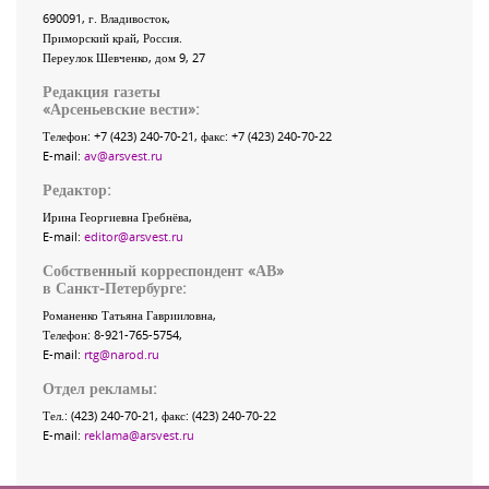
690091
, г.
Владивосток
,
Приморский край
,
Россия
.
Переулок Шевченко
, дом 9, 27
Редакция газеты
«
Арсеньевские вести
»:
Телефон:
+7 (423) 240-70-21
, факс:
+7 (423) 240-70-22
E-mail:
av@arsvest.ru
Редактор:
Ирина Георгиевна Гребнёва,
E-mail:
editor@arsvest.ru
Собственный корреспондент «АВ»
в Санкт-Петербурге:
Романенко Татьяна Гаврииловна,
Телефон: 8-921-765-5754,
E-mail:
rtg@narod.ru
Отдел рекламы:
Тел.: (423) 240-70-21, факс: (423) 240-70-22
E-mail:
reklama@arsvest.ru