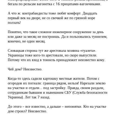
бегала по рельсам вагонетка с 16 прицепами-вагончиками.
А что ж: контрабандисты тоже любят комфорт. Двадцать
первый век на дворе, не со свечкой же по грязной норе
ползать!
Понятно, что такое сложное инженерное сооружение за день
или даже за месяц не построишь. Да и пользовались туннелем,
конечно, не один месяц.
Словацкая сторона тут же арестовала хозяина «туалета».
Украинцы тоже кого-то арестовали, но скоро выпустили.
Потому что их вход в тоннель принадлежит неизвестно кому.
Чей дом? Неизвестно.
Когда-то здесь садили картошку местные жители. Потом с
огородов их погнали: граница рядом, нельзя! Нарезали землю
на участки и отдали… под застройку. Правда, своим раздали,
сотрудникам бывшим и нынешним СБУ (Служба безопасности
Украины). Лет так 7 назад.
До этого – все известно, а дальше – непонятки. Кто на участке
дом строил? Неизвестно.