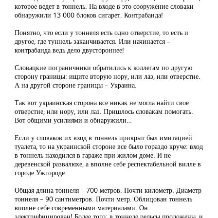
которое ведет в тоннель. На входе в это сооружение словаки
обнаружили 13 000 блоков сигарет. Контрабанда!
Понятно, что если у тоннеля есть одно отверстие, то есть и
другое, где туннель заканчивается. Или начинается –
контрабанда ведь дело двустороннее!
Словацкие пограничники обратились к коллегам по другую
сторону границы: ищите вторую нору, или лаз, или отверстие.
А на другой стороне границы – Украина.
Так вот украинская сторона все никак не могла найти свое
отверстие, или нору, или лаз. Пришлось словакам помогать.
Вот общими усилиями и обнаружили…
Если у словаков их вход в тоннель прикрыт был имитацией
туалета, то на украинской стороне все было гораздо круче: вход
в тоннель находился в гараже при жилом доме. И не
деревенской развалюхе, а вполне себе респектабельной вилле в
городе Ужгороде.
Общая длина тоннеля – 700 метров. Почти километр. Диаметр
тоннеля – 90 сантиметров. Почти метр. Облицован тоннель
вполне себе современными материалами. Он
электрифицирован! Более того: в тоннеле рельсы проложены, и