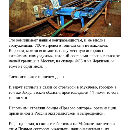
Это комплимент нашим контрабандистам, и не вполне
заслуженный: 700-метрового тоннеля они не выкопали.
Впрочем, можно вспомнить нашу местную историю с
китайским «шмурдяком», который составами переправлялся от
нашей границы в Москву, на склады ФСБ и на Черкизон, и
тоже не один месяц…
Тлела история с тоннелем долго…
И вдруг всплыла в связи со стрельбой в Мукачево, городом в
той же Закарпатской области, произошедшей 11 июля, то есть
только что.
Напомним: стреляли бойцы «Правого сектора», организации,
признанной в России экстремистской и запрещенной.
Еще год назад, в связи с событиями на Майдане, нас пугали
этим Правым сектором, ужасными националистами и их