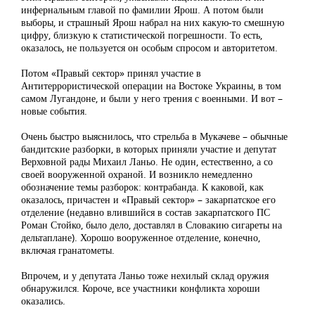
инфернальным главой по фамилии Ярош. А потом были
выборы, и страшный Ярош набрал на них какую-то смешную
цифру, близкую к статистической погрешности. То есть,
оказалось, не пользуется он особым спросом и авторитетом.
Потом «Правый сектор» принял участие в
Антитеррористической операции на Востоке Украины, в том
самом Лугандоне, и были у него трения с военными. И вот –
новые события.
Очень быстро выяснилось, что стрельба в Мукачеве – обычные
бандитские разборки, в которых приняли участие и депутат
Верховной рады Михаил Ланьо. Не один, естественно, а со
своей вооруженной охраной. И возникло немедленно
обозначение темы разборок: контрабанда. К каковой, как
оказалось, причастен и «Правый сектор» – закарпатское его
отделение (недавно влившийся в состав закарпатского ПС
Роман Стойко, было дело, доставлял в Словакию сигареты на
дельтаплане). Хорошо вооруженное отделение, конечно,
включая гранатометы.
Впрочем, и у депутата Ланьо тоже нехилый склад оружия
обнаружился. Короче, все участники конфликта хороши
оказались.