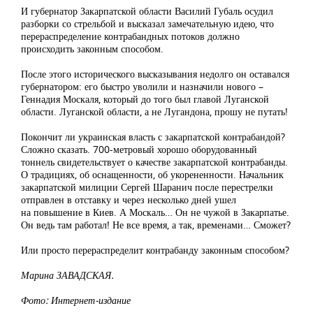
И губернатор Закарпатской области Василий Губаль осудил
разборки со стрельбой и высказал замечательную идею, что
перераспределение контрабандных потоков должно
происходить законным способом.
После этого исторического высказывания недолго он оставался
губернатором: его быстро уволили и назначили нового –
Геннадия Москаля, который до того был главой Луганской
области. Луганской области, а не Лугандона, прошу не путать!
Покончит ли украинская власть с закарпатской контрабандой?
Сложно сказать. 700-метровый хорошо оборудованный
тоннель свидетельствует о качестве закарпатской контрабанды.
О традициях, об оснащенности, об укорененности. Начальник
закарпатской милиции Сергей Шаранич после перестрелки
отправлен в отставку и через несколько дней ушел
на повышение в Киев. А Москаль… Он не чужой в Закарпатье.
Он ведь там работал! Не все время, а так, временами… Сможет?
Или просто перераспределит контрабанду законным способом?
Марина ЗАВАДСКАЯ.
Фото: Интернет-издание