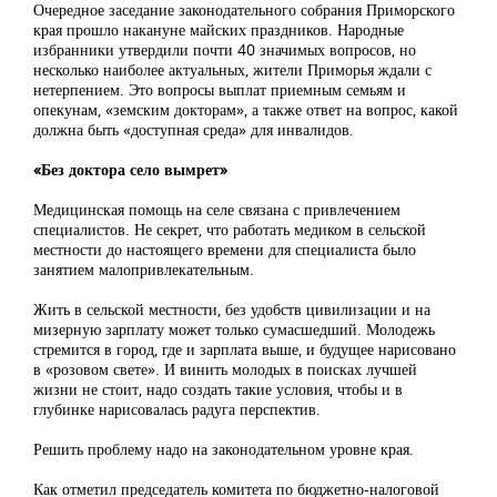
Очередное заседание законодательного собрания Приморского
края прошло накануне майских праздников. Народные
избранники утвердили почти 40 значимых вопросов, но
несколько наиболее актуальных, жители Приморья ждали с
нетерпением. Это вопросы выплат приемным семьям и
опекунам, «земским докторам», а также ответ на вопрос, какой
должна быть «доступная среда» для инвалидов.
«Без доктора село вымрет»
Медицинская помощь на селе связана с привлечением
специалистов. Не секрет, что работать медиком в сельской
местности до настоящего времени для специалиста было
занятием малопривлекательным.
Жить в сельской местности, без удобств цивилизации и на
мизерную зарплату может только сумасшедший. Молодежь
стремится в город, где и зарплата выше, и будущее нарисовано
в «розовом свете». И винить молодых в поисках лучшей
жизни не стоит, надо создать такие условия, чтобы и в
глубинке нарисовалась радуга перспектив.
Решить проблему надо на законодательном уровне края.
Как отметил председатель комитета по бюджетно-налоговой