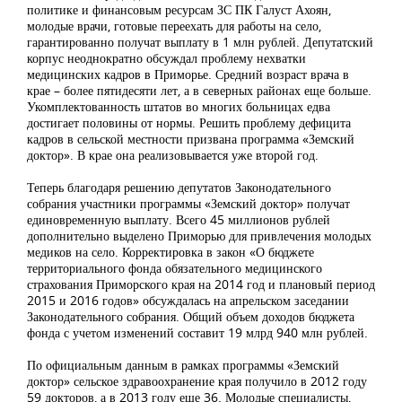
политике и финансовым ресурсам ЗС ПК Галуст Ахоян,
молодые врачи, готовые переехать для работы на село,
гарантированно получат выплату в 1 млн рублей. Депутатский
корпус неоднократно обсуждал проблему нехватки
медицинских кадров в Приморье. Средний возраст врача в
крае – более пятидесяти лет, а в северных районах еще больше.
Укомплектованность штатов во многих больницах едва
достигает половины от нормы. Решить проблему дефицита
кадров в сельской местности призвана программа «Земский
доктор». В крае она реализовывается уже второй год.
Теперь благодаря решению депутатов Законодательного
собрания участники программы «Земский доктор» получат
единовременную выплату. Всего 45 миллионов рублей
дополнительно выделено Приморью для привлечения молодых
медиков на село. Корректировка в закон «О бюджете
территориального фонда обязательного медицинского
страхования Приморского края на 2014 год и плановый период
2015 и 2016 годов» обсуждалась на апрельском заседании
Законодательного собрания. Общий объем доходов бюджета
фонда с учетом изменений составит 19 млрд 940 млн рублей.
По официальным данным в рамках программы «Земский
доктор» сельское здравоохранение края получило в 2012 году
59 докторов, а в 2013 году еще 36. Молодые специалисты,