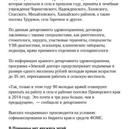
которые приехали в села в прошлом году, приняты в лечебные
учреждения Черниговского, Надеждинского, Лазовского,
Спасского, Михайловского, Ханкайского районов, а также
поселка Трудовое, села Заречное и других.
По данным департамента здравоохранения, договоры
заключены с такими специалистами, как рентгенологи,
стоматологи, хирурги, участковые терапевты, специалисты
УЗИ-диагностики, психиатры, клинические лаборанты,
педиатры, врачи приемного отделения и отоларингологи.
По информации краевого департамента здравоохранения,
программа «Земский доктор» предусматривает подъемные в
размере одного миллиона рублей молодым врачам возрастом
до 35 лет, переехавшим работать в сельскую местность.
«Так, только в этом году 90 молодых врачей планируют
приехать на работу в села и рабочие поселки Приморского края
в 2014 году. Это почти в три раза больше, чем в
предыдущем», — сообщили в департаменте.
Выплата «подъемных» производится на условиях
софинансирования из бюджета края и средств ФОМС.
В Приморье нет «чужих» детей