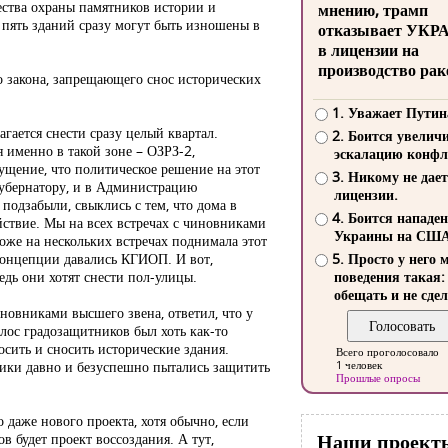
щества охраны памятников истории и
мнению, трамп
 пять зданий сразу могут быть изношены в
отказывает УКР
в лицензии на
производство рак
го закона, запрещающего снос исторических
1. Уважает Путин
гается снести сразу целый квартал.
2. Боится увелич
 именно в такой зоне – ОЗРЗ-2,
эскалацию конфл
ущение, что политическое решение на этот
3. Никому не дает
 губернатору, и в Администрацию
лицензии.
подзабыли, свыклись с тем, что дома в
4. Боится нападе
йствие. Мы на всех встречах с чиновниками
Украины на СШ
тоже на нескольких встречах поднимала этот
 концепции давались КГИОП. И вот,
5. Просто у него 
едь они хотят снести пол-улицы.
поведения такая:
обещать и не сдел
новниками высшего звена, ответил, что у
олос градозащитников был хоть как-то
осить и сносить исторические здания.
Всего проголосовало
ники давно и безуспешно пытались защитить
1 человек
Прошлые опросы
 даже нового проекта, хотя обычно, если
Наши проект
в будет проект воссоздания. А тут,