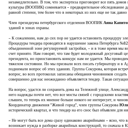
незамедлительно. В том, что экспертиза приговорит все пять домов
культуры (ВООПИК) сомневается – предварительное обследование да
равной степени, тем более что в некоторых из них еще не так давн
Анна Капито
Член президиума петербургского отделения ВООПИК
зданий в зонах охраны.
– К сожалению, нам до сих пор не удается остановить процедуру эл
Процедуры тендера проводятся в нарушение закона Петербурга №820
объединенной зоне регулируемой застройки, – и в тоже время мы в
счет принято. Нам говорят, что там будет молодежный досуговый це
президента, но приостановить конкурс нам не удается. Мы проводим
тяжелом состоянии. Но мы призвали всех писать губернатору и в А
поднимали вопрос об этих зданиях. Группа Сокурова, которая встре
вопрос, во всех протоколах записаны обещания чиновников создать
совершенно для нас неожиданно объявляется тендер. Такая ситуация
На вопрос, удастся ли сохранить дома на Тележной улице, Алексан
него надежды почти нет, что все мосты связей с городскими властям
слышен, то теперь их мнение больше никого не интересует, и чинов
Юли
Координатор движения "Живой город", член группы Сокурова
исторический квартал, и что тендер на его снос был объявлен для 
– Не могут быть все дома сразу одинаково аварийными – ясно, что 
возникает нужда в разборке аварийных конструкций, то сначала в КГ