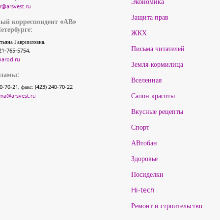
Экономика
r@arsvest.ru
Защита прав
ый корреспондент «АВ»
етербурге:
ЖКХ
тьяна Гаврииловна,
Письма читателей
21-765-5754,
narod.ru
Земля-кормилица
кламы:
Вселенная
40-70-21, факс: (423) 240-70-22
Салон красоты
ma@arsvest.ru
Вкусные рецепты
Спорт
АВтобан
Здоровье
Посиделки
Hi-tech
Ремонт и строительство