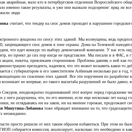
 как аварийные, мало кто в петербургском отделении Всероссийского об
ло именно такие результаты, и уже они вызвали подозрение: вряд ли все
о жили люди.
нова
считает, что тендер на снос домов проходит в нарушение городско
ектронного аукциона по сносу этих зданий. Мы возмущены, ведь предпола
, запрещающего снос домов в зоне охраны. Дома на Тележной находятся
идим, что идет конкурс по выбору демонтажной компании. У нас есть ощ
нтр, но проект до сих пор нигде не представлен. Мы писали и в ФАС, и
 акции, пикеты, привлекаем сторонников. Проблема давняя, о ней как-то 
дминистрацию президента, надеемся, что это может возыметь какое-то де
чается с губернатором и его заместителем Албиным несколько раз в год, 
 концепцию по спасению этих зданий. Все эти поручения по разработке
 возникает не впервые, но такого масштаба разрушений не было давно, в
др Сокуров, неоднократно поднимавший этот вопрос перед городскими чи
и у него разрушены, что, по его мнению, если еще несколько лет назад г
ники, не оглядываясь ни на закон, ни на мнение горожан, продолжают сн
я Минутина-Лобанова
тоже обращает внимание на то, что градозащит
них неожиданно.
власти просто решили от них таким образом избавиться. При этом не было
ИОП собирается комиссия, анализирует, насколько это необходимо и како