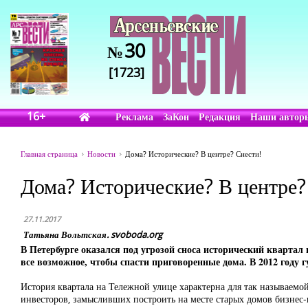
30
№
[1723]
16+
Реклама
ЗаКон
Редакция
Наши автор
Главная страница
Новости
Дома? Исторические? В центре? Снести!
Дома? Исторические? В центре?
27.11.2017
Татьяна Вольтская. svoboda.org
В Петербурге оказался под угрозой сноса исторический квартал
все возможное, чтобы спасти приговоренные дома. В 2012 году г
История квартала на Тележной улице характерна для так называемой
инвесторов, замысливших построить на месте старых домов бизнес-ц