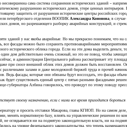
о несовершенна сама система сохранения исторических зданий – наприме
матическому разрушению исторических домов, утере ценных интерьеров.
стоящему защитить от разрушения исторические центры российских горо
Александра Кононова
теля петербургского отделения ВООПИК
, в случа
ческих домов, но разрешающего разборку аварийных конструкций, и стре
ти зданий у нас якобы аварийные. Но мы прекрасно понимаем, что на сам
ть, все фасады можно было сохранить противоаварийными мероприятиями
ного исторического облика города. Если на эти дома выделить деньги, 
 один дом действительно очень сложный, но это не повод, чтобы зачищат
 сейчас, и администрация Центрального района рассматривает эту площа
даже при сносе внешний облик этих домов должен быть восстановлен. Он
 с различными залами и даже молодежной биржей труда и прочей начинк
в. Ведь фасады, которые они обязаны будут воссоздать, это фасады обыч
 как будет существовать единый центр с пятью разными фасадными реше
 вице-губернатора Албина говорилось, что проведут по этому поводу пр
етствует своему назначению, если с ними все время приходится бороться
ернатору и просить отставки Макарова, главы КГИОП. Но на самом деле,
ми, менять нормативную базу, влиять на управленческие решения по ко
ой, не оглядывается ни на подмятую законодательную власть, ни на подмя
ились на уровне федерального законодательства, что теперь размещаютс