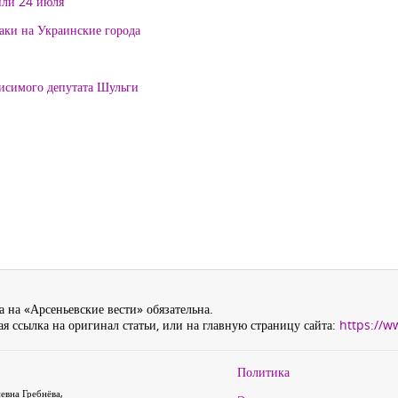
или 24 июля
таки на Украинские города
висимого депутата Шульги
 на «Арсеньевские вести» обязательна.
я ссылка на оригинал статьи, или на главную страницу сайта:
https://w
Политика
евна Гребнёва,