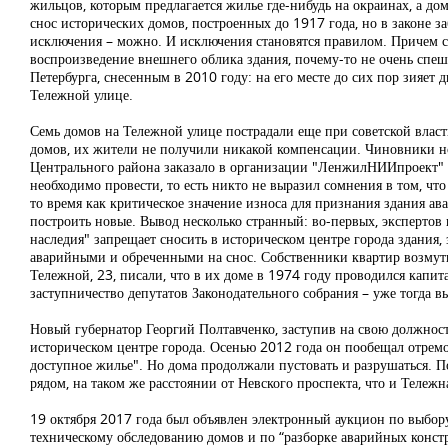
жильцов, которым предлагается жилье где-нибудь на окраинах, а до
снос исторических домов, построенных до 1917 года, но в законе з
исключения – можно. И исключения становятся правилом. Причем сн
воспроизведение внешнего облика здания, почему-то не очень спеш
Петербурга, снесенным в 2010 году: на его месте до сих пор зияет 
Тележной улице.
Семь домов на Тележной улице пострадали еще при советской власти
домов, их жители не получили никакой компенсации. Чиновники н
Центрального района заказало в организации "ЛенжилНИИпроект" об
необходимо провести, то есть никто не выразил сомнения в том, чт
то время как критическое значение износа для признания здания ава
построить новые. Вывод несколько странный: во-первых, экспертов н
наследия" запрещает сносить в историческом центре города здания, 
аварийными и обреченными на снос. Собственники квартир возмутил
Тележной, 23, писали, что в их доме в 1974 году проводился капит
заступничество депутатов Законодательного собрания – уже тогда вы
Новый губернатор Георгий Полтавченко, заступив на свою должность
историческом центре города. Осенью 2012 года он пообещал отрем
доступное жилье". Но дома продолжали пустовать и разрушаться. П
рядом, на таком же расстоянии от Невского проспекта, что и Тележна
19 октября 2017 года был объявлен электронный аукцион по выбору
техническому обследованию домов и по “разборке аварийных констр