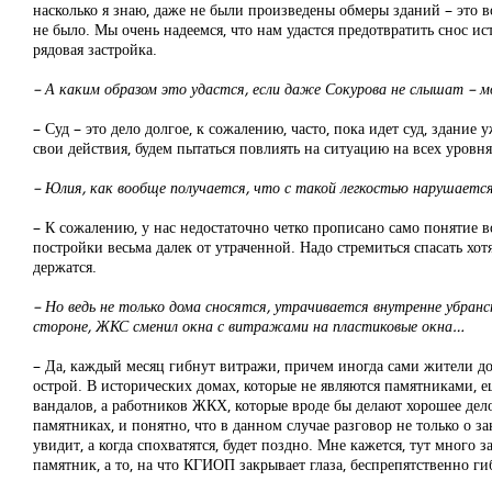
насколько я знаю, даже не были произведены обмеры зданий – это в
не было. Мы очень надеемся, что нам удастся предотвратить снос и
рядовая застройка.
– А каким образом это удастся, если даже Сокурова не слышат – 
– Суд – это дело долгое, к сожалению, часто, пока идет суд, здани
свои действия, будем пытаться повлиять на ситуацию на всех уровня
– Юлия, как вообще получается, что с такой легкостью нарушается
– К сожалению, у нас недостаточно четко прописано само понятие во
постройки весьма далек от утраченной. Надо стремиться спасать хот
держатся.
– Но ведь не только дома сносятся, утрачивается внутренне убранс
стороне, ЖКС сменил окна с витражами на пластиковые окна…
– Да, каждый месяц гибнут витражи, причем иногда сами жители дома
острой. В исторических домах, которые не являются памятниками, ещ
вандалов, а работников ЖКХ, которые вроде бы делают хорошее дел
памятниках, и понятно, что в данном случае разговор не только о з
увидит, а когда спохватятся, будет поздно. Мне кажется, тут много
памятник, а то, на что КГИОП закрывает глаза, беспрепятственно гиб