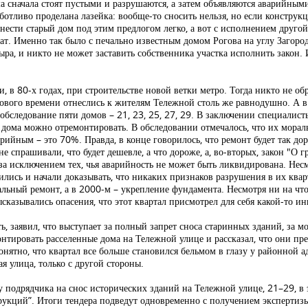
ма сначала стоят пустыми и разрушаются, а затем объявляются аварийными
аботливо проделана лазейка: вообще-то сносить нельзя, но если констру
ести старый дом под этим предлогом легко, а вот с исполнением друго
ат. Именно так было с печально известным домом Рогова на углу Загоро
дыра, и никто не может заставить собственника участка исполнить закон
, в 80-х годах, при строительстве новой ветки метро. Тогда никто не о
ового времени отнеслись к жителям Тележной столь же равнодушно. А 
следование пяти домов – 21, 23, 25, 27, 29. В заключении специалист
о дома можно отремонтировать. В обследовании отмечалось, что их мора
рийным – это 70%. Правда, в конце говорилось, что ремонт будет так дор
е спрашивали, что будет дешевле, а что дороже, а, во-вторых, закон "О 
за исключением тех, чья аварийность не может быть ликвидирована. Несм
ись и начали доказывать, что никаких признаков разрушения в их квар
альный ремонт, а в 2000-м – укрепление фундамента. Несмотря ни на что
сказывались опасения, что этот квартал присмотрел для себя какой-то ин
, заявил, что выступает за полный запрет сноса старинных зданий, за м
онтировать расселенные дома на Тележной улице и рассказал, что они п
онятно, что квартал все больше становился бельмом в глазу у районной
я улица, только с другой стороны.
 подрядчика на снос исторических зданий на Тележной улице, 21–29, в 
укций”. Итоги тендера подведут одновременно с получением экспертизы,