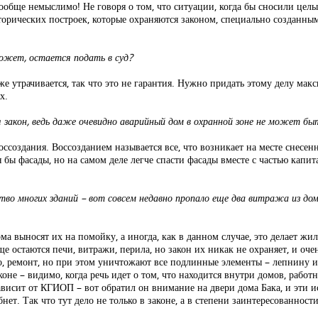
ообще немыслимо! Не говоря о том, что ситуации, когда бы сносили целы
сторических построек, которые охраняются законом, специально созданным
может, остается подать в суд?
е уже утрачивается, так что это не гарантия. Нужно придать этому делу м
х.
 закон, ведь даже очевидно аварийный дом в охранной зоне не может быт
ссоздания. Воссозданием называется все, что возникает на месте снесен
я бы фасады, но на самом деле легче спасти фасады вместе с частью капит
тво многих зданий – вот совсем недавно пропало еще два витража из дом
 выносят их на помойку, а иногда, как в данном случае, это делает жил
е остаются печи, витражи, перила, но закон их никак не охраняет, и оче
о, ремонт, но при этом уничтожают все подлинные элементы – лепнину и
аконе – видимо, когда речь идет о том, что находится внутри домов, рабо
 зависит от КГИОП – вот обратил он внимание на двери дома Бака, и эти и
нет. Так что тут дело не только в законе, а в степени заинтересованност