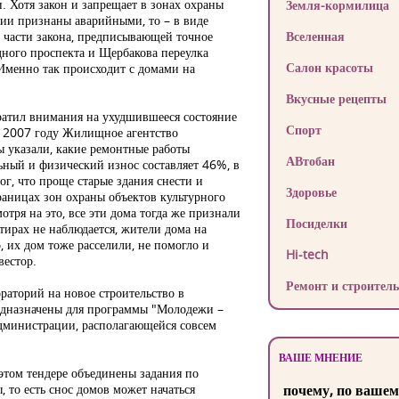
. Хотя закон и запрещает в зонах охраны
Земля-кормилица
кции признаны аварийными, то – в виде
й части закона, предписывающей точное
Вселенная
дного проспекта и Щербакова переулка
Салон красоты
. Именно так происходит с домами на
Вкусные рецепты
братил внимания на ухудшившееся состояние
Спорт
в 2007 году Жилищное агентство
ы указали, какие ремонтные работы
АВтобан
льный и физический износ составляет 46%, в
ог, что проще старые здания снести и
Здоровье
границах зон охраны объектов культурного
отря на это, все эти дома тогда же признали
Посиделки
тирах не наблюдается, жители дома на
, их дом тоже расселили, не помогло и
Hi-tech
вестор.
Ремонт и строитель
ораторий на новое строительство в
редназначены для программы "Молодежи –
 администрации, располагающейся совсем
ВАШЕ МНЕНИЕ
этом тендере объединены задания по
 то есть снос домов может начаться
почему, по вашем