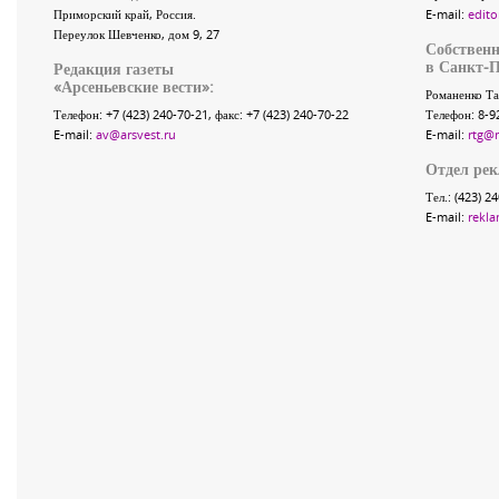
Приморский край
,
Россия
.
E-mail:
edito
Переулок Шевченко
, дом 9, 27
Собственн
в Санкт-П
Редакция газеты
«
Арсеньевские вести
»:
Романенко Та
Телефон:
+7 (423) 240-70-21
, факс:
+7 (423) 240-70-22
Телефон: 8-9
E-mail:
av@arsvest.ru
E-mail:
rtg@
Отдел ре
Тел.: (423) 2
E-mail:
rekla