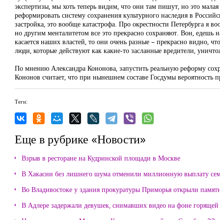
экспертизы, мы хоть теперь видим, что они там пишут, но это мал
реформировать систему сохранения культурного наследия в Российск
застройка, это вообще катастрофа. Про окрестности Петербурга я в
но другим менталитетом все это прекрасно сохраняют. Вон, едешь на
касается наших властей, то они очень разные – прекрасно видно, чт
люди, которые действуют как какие-то засланные вредители, уничто
По мнению Александра Кононова, запустить реальную реформу сохра
Кононов считает, что при нынешнем составе Госдумы вероятность п
Теги:
Еще в рубрике «Новости»
Взрыв в ресторане на Кудринской площади в Москве
В Хакасии без лишнего шума отменили миллионную выплату се
Во Владивостоке у здания прокуратуры Приморья открыли памя
В Адлере задержали девушек, снимавших видео на фоне горящей