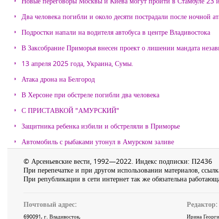
Новые переговоры Москвы и Киева могут пройти в Стамбуле 23 
Два человека погибли и около десяти пострадали после ночной а
Подростки напали на водителя автобуса в центре Владивостока
В Заксобрание Приморья внесен проект о лишении мандата неза
13 апреля 2025 года, Украина, Сумы.
Атака дрона на Белгород
В Херсоне при обстреле погибли два человека
С ПРИСТАВКОЙ "АМУРСКИЙ"
Защитника ребенка избили и обстреляли в Приморье
Автомобиль с рыбаками утонул в Амурском заливе
© Арсеньевские вести, 1992—2022. Индекс подписки: П2436
При перепечатке и при другом использовании материалов, ссылка
При републикации в сети интернет так же обязательна работающа
Почтовый адрес:
Редактор:
690091
, г.
Владивосток
,
Ирина Георги