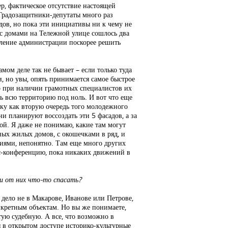
р, фактическое отсутствие настоящей
 Градозащитники-депутаты много раз
дов, но пока эти инициативы ни к чему не
е с домами на Тележной улице сошлось два
мление администрации поскорее решить
ом деле так не бывает – если только туда
, но увы, опять принимается самое быстрое
то при наличии грамотных специалистов их
ь всю территорию под ноль. И вот что еще
дку как вторую очередь того молодежного
и планируют воссоздать эти 5 фасадов, а за
ой. Я даже не понимаю, какие там могут
ных жилых домов, с окошечками в ряд, и
ниями, непонятно. Там еще много других
есс-конференцию, пока никаких движений в
 и от них что-то спасать?
 дело не в Макарове, Иванове или Петрове,
нкретным объектам. Но вы же понимаете,
тую судебную. А все, что возможно в
я в открытом доступе историко-культурные