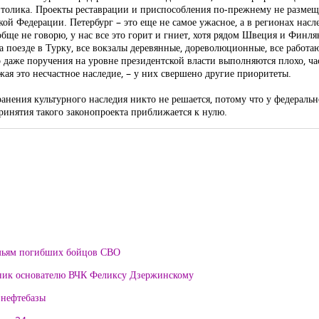
ая толика. Проекты реставрации и приспособления по-прежнему не разме
ой Федерации. Петербург – это еще не самое ужасное, а в регионах насл
ообще не говорю, у нас все это горит и гниет, хотя рядом Швеция и Финл
 поезде в Турку, все вокзалы деревянные, дореволюционные, все работают
о даже поручения на уровне президентской власти выполняются плохо, час
жая это несчастное наследие, – у них свершено другие приоритеты.
нения культурного наследия никто не решается, потому что у федеральн
ринятия такого законопроекта приближается к нулю.
мьям погибших бойцов СВО
тник основателю ВЧК Феликсу Дзержинскому
 нефтебазы