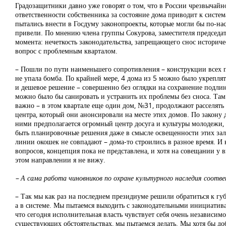
Градозащитники давно уже говорят о том, что в России чрезвычайн
ответственности собственника за состояние дома приводит к систе
пытались внести в Госдуму законопроекты, которые могли бы по-на
привели. По мнению члена группы Сокурова, заместителя председа
момента: нечеткость законодательства, запрещающего снос истори
вопрос с проблемным кварталом.
– Пошли по пути наименьшего сопротивления – конструкции всех пя
не упала бомба. По крайней мере, 4 дома из 5 можно было укрепля
и дешевое решение – совершенно без оглядки на сохранение подлин
можно было бы санировать и устранить их проблемы без сноса. Там
важно – в этом квартале еще один дом, №31, продолжают расселять
центра, который они анонсировали на месте этих домов. По закону 
ними предполагается огромный центр досуга и культуры молодежи,
быть планировочные решения даже в смысле освещенности этих зало
линии окошек не совпадают – дома-то строились в разное время. И
вопросов, концепция пока не представлена, и хотя на совещании у
этом направлении я не вижу.
– А сама работа чиновников по охране культурного наследия соотв
– Так мы как раз на последнем президиуме решили обратиться к губ
а в системе. Мы пытаемся выходить с законодательными инициатива
что сегодня исполнительная власть чувствует себя очень независим
существующих обстоятельствах, мы пытаемся делать. Мы хотя бы доб