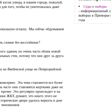
й кусок улицы, в нашем городе, пожалуй,
Суды и выборы
 для того, чтобы не уничтожалась даже
- информационный с
выборах в Приморье 
года
аксимальную огласку. Мы сейчас обдумываем
ь сломан без воссоздания?
ного здания, но очень часто облик новой
альных стен, потому что они друг за друга
а на Введенской улице на Петроградской
комсервис. Эта тема становится все более
нь часто они становятся жертвами даже не
 прочее. Это регулярно происходит и на
тники ЖКХ думают, что никто этого не
сторические двери удалось вернуть в дом-
и чиновников.