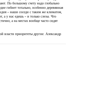
щают. По большому счету надо глобально
едие гибнет тотально, особенно деревянная
яндия – наши соседи с таким же климатом,
, а у нас едешь – и только слезы. Что
тично, а на местах вообще часто сидят
ой власти приоритеты другие. Александр