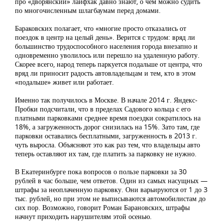
про «дворянский» лайфхак давно знают, о чем можно судить
по многочисленным шлагбаумам перед домами.
Бараковских полагает, что «многие просто отказались от
поездок в центр на целый день». Верится с трудом: вряд ли
большинство трудоспособного населения города внезапно и
одновременно уволилось или перешло на удаленную работу.
Скорее всего, народ теперь паркуется подальше от центра, что
вряд ли приносит радость автовладельцам и тем, кто в этом
«подальше» живет или работает.
Именно так получилось в Москве. В начале 2014 г. Яндекс-
Пробки подсчитали, что в пределах Садового кольца с его
платными парковками среднее время поездки сократилось на
18%, а загруженность дорог снизилась на 15%. Зато там, где
парковки оставались бесплатными, загруженность в 2013 г.
чуть выросла. Объясняют это как раз тем, что владельцы авто
теперь оставляют их там, где платить за парковку не нужно.
В Екатеринбурге пока вопросов о пользе парковки за 30
рублей в час больше, чем ответов. Один из самых насущных —
штрафы за неоплаченную парковку. Они варьируются от 1 до 3
тыс. рублей, но при этом не выписываются автомобилистам до
сих пор. Возможно, говорит Роман Барановских, штрафы
начнут приходить нарушителям этой осенью.