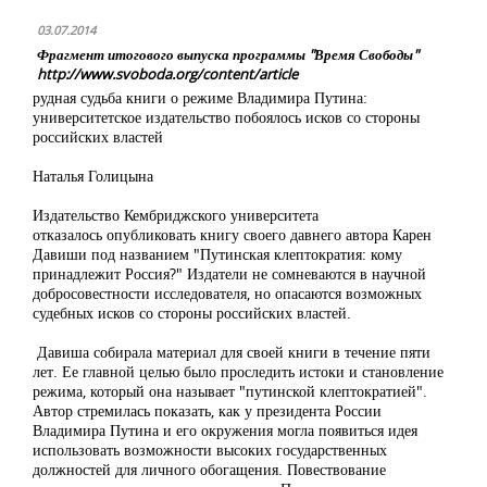
03.07.2014
Фрагмент итогового выпуска программы "Время Свободы"
http://www.svoboda.org/content/article
рудная судьба книги о режиме Владимира Путина:
университетское издательство побоялось исков со стороны
российских властей
Наталья Голицына
Издательство Кембриджского университета
отказалось опубликовать книгу своего давнего автора Карен
Давиши под названием "Путинская клептократия: кому
принадлежит Россия?" Издатели не сомневаются в научной
добросовестности исследователя, но опасаются возможных
судебных исков со стороны российских властей.
Давиша собирала материал для своей книги в течение пяти
лет. Ее главной целью было проследить истоки и становление
режима, который она называет "путинской клептократией".
Автор стремилась показать, как у президента России
Владимира Путина и его окружения могла появиться идея
использовать возможности высоких государственных
должностей для личного обогащения. Повествование