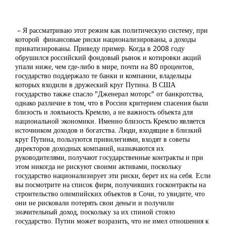
– Я рассматриваю этот режим как политическую систему, при
которой финансовые риски национализированы, а доходы
приватизированы. Приведу пример. Когда в 2008 году
обрушился российский фондовый рынок и котировки акций
упали ниже, чем где-либо в мире, почти на 80 процентов,
государство поддержало те банки и компании, владельцы
которых входили в дружеский круг Путина. В США
государство также спасло "Дженерал моторс" от банкротства,
однако различие в том, что в России критерием спасения были
близость и лояльность Кремлю, а не важность объекта для
национальной экономики. Именно близость Кремлю является
источником доходов и богатства. Люди, входящие в близкий
круг Путина, пользуются привилегиями, входят в советы
директоров доходных компаний, назначаются их
руководителями, получают государственные контракты и при
этом никогда не рискуют своими активами, поскольку
государство национализирует эти риски, берет их на себя. Если
вы посмотрите на список фирм, получивших госконтракты на
строительство олимпийских объектов в Сочи, то увидите, что
они не рисковали потерять свои деньги и получили
значительный доход, поскольку за их спиной стояло
государство. Путин может возразить, что не имел отношения к