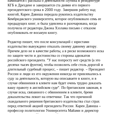
начинается с рассказа о деятельности Путина в резидентуре
КГБ в Дрездене и завершается ста днями его первого
президентского срока в 2000 году. Завершив работу над
книгой, Карен Давиша передала рукопись издательству
Кембриджского университета, которое опубликовало семь ее
предыдущих книг, и была удивлена и разочарована, когда
получила от редактора Джона Хэзлама письмо с отказом
опубликовать ее восьмую книгу.
Редактор пишет, что после консультаций с юристами
издательство вынуждено отказать своему давнему автору.
Причем дело не в качестве работы, а в риске возможного иска
по защите чести и достоинства со стороны адвокатов
российского президента. "У нас попросту нет средств (а это
десятки тысяч фунтов), чтобы позволить себе столь дорогой и
длительный судебный процесс, – пишет редактор. – Президент
России и люди из его окружения никогда не привлекались к
суду за деятельность, которую вы описываете в книге, и в
случае обвинения в клевете нам будет очень трудно доказать
вашу правоту в английском суде". По британским законам, в
случае иска, связанного с обвинением в клевете, бремя
доказательства лежит на ответчике. Так что причиной
скандального решения британского издательства стал страх
перед ответной акцией президента России. Карен Давиша –
профессор политологии Университета Майами и директор