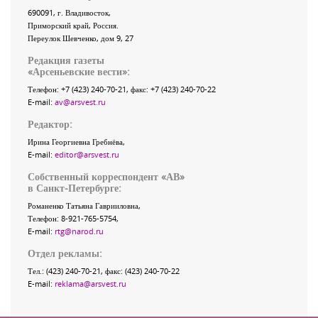
690091
, г.
Владивосток
,
Приморский край
,
Россия
.
Переулок Шевченко
, дом 9, 27
Редакция газеты
«
Арсеньевские вести
»:
Телефон:
+7 (423) 240-70-21
, факс:
+7 (423) 240-70-22
E-mail:
av@arsvest.ru
Редактор:
Ирина Георгиевна Гребнёва,
E-mail:
editor@arsvest.ru
Собственный корреспондент «АВ»
в Санкт-Петербурге:
Романенко Татьяна Гаврииловна,
Телефон: 8-921-765-5754,
E-mail:
rtg@narod.ru
Отдел рекламы:
Тел.: (423) 240-70-21, факс: (423) 240-70-22
E-mail:
reklama@arsvest.ru