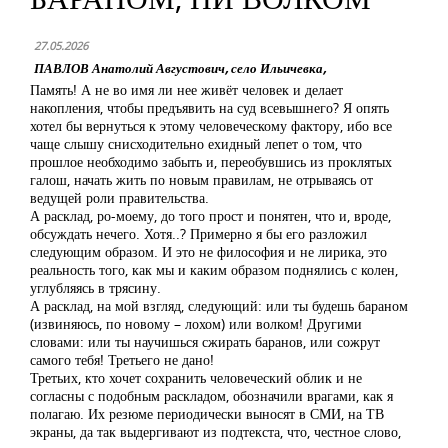
27.05.2026
ПАВЛОВ Анатолий Августович, село Ильичевка,
Память! А не во имя ли нее живёт человек и делает
накопления, чтобы предъявить на суд всевышнего? Я опять
хотел бы вернуться к этому человеческому фактору, ибо все
чаще слышу снисходительно ехидный лепет о том, что
прошлое необходимо забыть и, переобувшись из проклятых
галош, начать жить по новым правилам, не отрываясь от
ведущей роли правительства.
А расклад, ро-моему, до того прост и понятен, что и, вроде,
обсуждать нечего. Хотя..? Примерно я бы его разложил
следующим образом. И это не философия и не лирика, это
реальность того, как мы и каким образом поднялись с колен,
углубляясь в трясину.
А расклад, на мой взгляд, следующий: или ты будешь бараном
(извиняюсь, по новому – лохом) или волком! Другими
словами: или ты научишься сжирать баранов, или сожрут
самого тебя! Третьего не дано!
Третьих, кто хочет сохранить человеческий облик и не
согласны с подобным раскладом, обозначили врагами, как я
полагаю. Их резюме периодически выносят в СМИ, на ТВ
экраны, да так выдергивают из подтекста, что, честное слово,