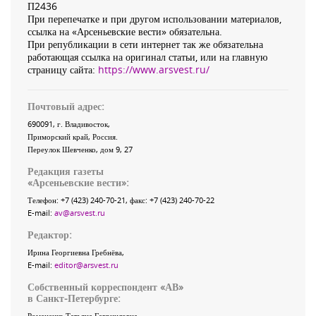
П2436
При перепечатке и при другом использовании материалов,
ссылка на «Арсеньевские вести» обязательна.
При републикации в сети интернет так же обязательна
работающая ссылка на оригинал статьи, или на главную
страницу сайта:
https://www.arsvest.ru/
Почтовый адрес:
690091
, г.
Владивосток
,
Приморский край
,
Россия
.
Переулок Шевченко
, дом 9, 27
Редакция газеты
«
Арсеньевские вести
»:
Телефон:
+7 (423) 240-70-21
, факс:
+7 (423) 240-70-22
E-mail:
av@arsvest.ru
Редактор:
Ирина Георгиевна Гребнёва,
E-mail:
editor@arsvest.ru
Собственный корреспондент «АВ»
в Санкт-Петербурге:
Романенко Татьяна Гаврииловна,