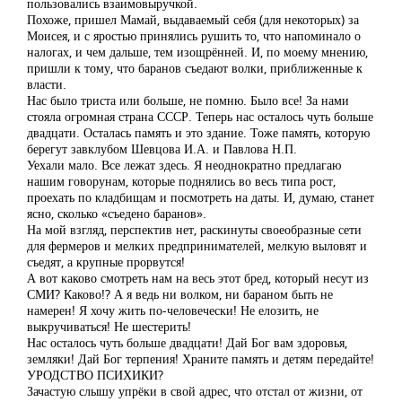
пользовались взаимовыручкой.
Похоже, пришел Мамай, выдаваемый себя (для некоторых) за
Моисея, и с яростью принялись рушить то, что напоминало о
налогах, и чем дальше, тем изощрённей. И, по моему мнению,
пришли к тому, что баранов съедают волки, приближенные к
власти.
Нас было триста или больше, не помню. Было все! За нами
стояла огромная страна СССР. Теперь нас осталось чуть больше
двадцати. Осталась память и это здание. Тоже память, которую
берегут завклубом Шевцова И.А. и Павлова Н.П.
Уехали мало. Все лежат здесь. Я неоднократно предлагаю
нашим говорунам, которые поднялись во весь типа рост,
проехать по кладбищам и посмотреть на даты. И, думаю, станет
ясно, сколько «съедено баранов».
На мой взгляд, перспектив нет, раскинуты своеобразные сети
для фермеров и мелких предпринимателей, мелкую выловят и
съедят, а крупные прорвутся!
А вот каково смотреть нам на весь этот бред, который несут из
СМИ? Каково!? А я ведь ни волком, ни бараном быть не
намерен! Я хочу жить по-человечески! Не елозить, не
выкручиваться! Не шестерить!
Нас осталось чуть больше двадцати! Дай Бог вам здоровья,
земляки! Дай Бог терпения! Храните память и детям передайте!
УРОДСТВО ПСИХИКИ?
Зачастую слышу упрёки в свой адрес, что отстал от жизни, от