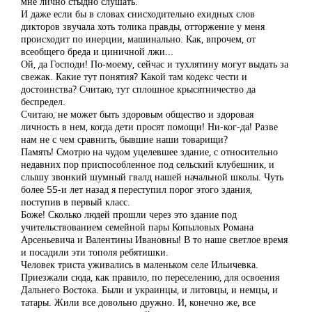
мне лично стыдно слушать.
И даже если бы в словах снисходительно ехидных слов
дикторов звучала хоть толика правды, отторжение у меня
происходит по инерции, машинально. Как, впрочем, от
всеобщего бреда и циничной лжи...
Ой, да Господи! По-моему, сейчас и тухлятину могут выдать за
свежак. Какие тут понятия? Какой там кодекс чести и
достоинства? Считаю, тут сплошное крысятничество да
беспредел.
Считаю, не может быть здоровым общество и здоровая
личность в нем, когда дети просят помощи! Ни-ког-да! Разве
нам не с чем сравнить, бывшие наши товарищи?
Память! Смотрю на чудом уцелевшее здание, с относительно
недавних пор приспособленное под сельский клубешник, и
слышу звонкий шумный гвалд нашей начальной школы. Чуть
более 55-и лет назад я переступил порог этого здания,
поступив в первый класс.
Боже! Сколько людей прошли через это здание под
учительствованием семейной пары Копыловых Романа
Арсеньевича и Валентины Ивановны! В то наше светлое время
и посадили эти тополя ребятишки.
Человек триста уживались в маленьком селе Ильичевка.
Приезжали сюда, как правило, по переселению, для освоения
Дальнего Востока. Были и украинцы, и литовцы, и немцы, и
татары. Жили все довольно дружно. И, конечно же, все