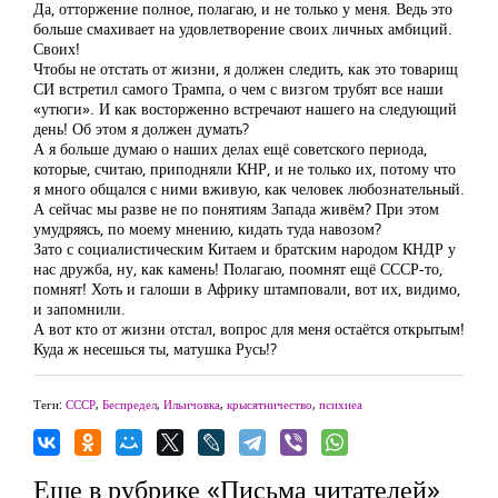
Да, отторжение полное, полагаю, и не только у меня. Ведь это
больше смахивает на удовлетворение своих личных амбиций.
Своих!
Чтобы не отстать от жизни, я должен следить, как это товарищ
СИ встретил самого Трампа, о чем с визгом трубят все наши
«утюги». И как восторженно встречают нашего на следующий
день! Об этом я должен думать?
А я больше думаю о наших делах ещё советского периода,
которые, считаю, приподняли КНР, и не только их, потому что
я много общался с ними вживую, как человек любознательный.
А сейчас мы разве не по понятиям Запада живём? При этом
умудряясь, по моему мнению, кидать туда навозом?
Зато с социалистическим Китаем и братским народом КНДР у
нас дружба, ну, как камень! Полагаю, поомнят ещё СССР-то,
помнят! Хоть и галоши в Африку штамповали, вот их, видимо,
и запомнили.
А вот кто от жизни отстал, вопрос для меня остаётся открытым!
Куда ж несешься ты, матушка Русь!?
Теги:
СССР
,
Беспредел
,
Ильичовка
,
крысятничество
,
психиеа
Еще в рубрике «Письма читателей»