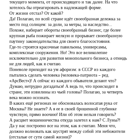
текущего момента, от происходящего и так далее. На что
хотелось бы отреагировать в надлежащей форме.
От жизни отстал? От какой?
Да! Полагаю, по всей стране идёт своеобразная дележка за
место под солнцем: за доли, за метры, за наследство...
Похоже, набирает обороты своеобразный бизнес, где более
крупная рыба пожирает мелкую и прорывает своеобразную
паутину законодательства для своего благосостояния.
Где-то строятся красочные павильоны, универсамы,
комплексные сооружения. Но! Это все великолепие
исключительно для развития монопольного бизнеса, а отнюдь
не для людей, как я считаю.
Поневоле приходит на ум афоризм: в СССР из каждого
пытались сделать человека (человека-патриота – ред.
«АрсВест»)! А сейчас из каждого обывателя делают что?
Думаю, нетрудно догадаться! А ведь то, что происходит в
стране, эти извилины из чьей головы? Полагаю, за четверть
века можно осознать.
В каких ещё регионах не обосновалась волосатая рука от
Москвы? Не знаете? А я ее в своей брошенной глубинке
чувствую, прямо воочию! Или об этом нельзя говорить?
А расцвет мошенничества откуда залетел к нам? С Луны?!
Да у нас построено все на этом, как я считаю. Меня что,
должно волновать как шустрят между собой эти небожители
(отсталые от сути самой жизни)?