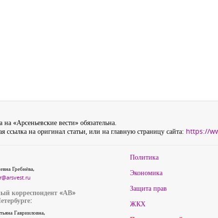
 на «Арсеньевские вести» обязательна.
я ссылка на оригинал статьи, или на главную страницу сайта:
https://w
Политика
евна Гребнёва,
Экономика
r@arsvest.ru
Защита прав
ый корреспондент «АВ»
етербурге:
ЖКХ
тьяна Гаврииловна,