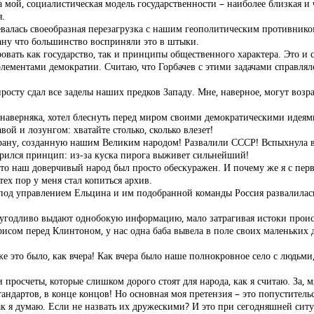
на мой, социалистическая модель государственности – наиболее близкая и 
я.
тевалась своеобразная перезагрузка с нашим геополитическим противником
рану что большинство восприняли это в штыки.
вать как государство, так и принципы общественного характера. Это и с
элементами демократии. Считаю, что Горбачев с этими задачами справлялс
росту сдал все заделы наших предков Западу. Мне, наверное, могут возр
 наверняка, хотел блеснуть перед миром своими демократическими идеями, 
ой и лозунгом: хватайте столько, сколько влезет!
трану, созданную нашим Великим народом! Развалили СССР! Вспыхнула в
царился принцип: из-за куска пирога выживет сильнейший!
что наш доверчивый народ был просто обескуражен. И почему же я с пер
тех пор у меня стал копиться архив.
я под управлением Ельцина и им подобранной команды Россия развалила
угодливо выдают однобокую информацию, мало затрагивая истоки проис
рисом перед Клинтоном, у нас одна баба вывела в поле своих маленьких 
е это было, как вчера! Как вчера было наше полнокровное село с людьм
 просчеты, которые слишком дорого стоят для народа, как я считаю. За, 
ндартов, в конце концов! Но основная моя претензия – это попуститель
ак я думаю. Если не назвать их дружескими? И это при сегодняшней ситу