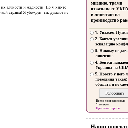
мнению, трамп
 их алчности и жадности. Но я, как-то
отказывает УКР
ликой страны! Я убежден: так думают не
в лицензии на
производство рак
1. Уважает Путин
2. Боится увелич
эскалацию конфл
3. Никому не дает
лицензии.
4. Боится нападе
Украины на СШ
5. Просто у него 
поведения такая:
обещать и не сдел
Всего проголосовало
1 человек
Прошлые опросы
Наши проект