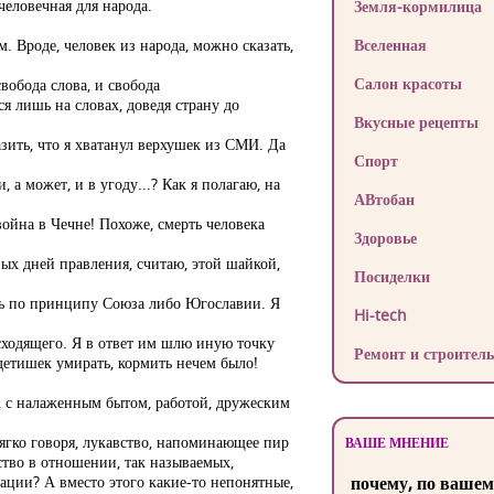
человечная для народа.
Земля-кормилица
. Вроде, человек из народа, можно сказать,
Вселенная
Салон красоты
вобода слова, и свобода
я лишь на словах, доведя страну до
Вкусные рецепты
азить, что я хватанул верхушек из СМИ. Да
Спорт
а может, и в угоду...? Как я полагаю, на
АВтобан
ойна в Чечне! Похоже, смерть человека
Здоровье
вых дней правления, считаю, этой шайкой,
Посиделки
сь по принципу Союза либо Югославии. Я
Hi-tech
ходящего. Я в ответ им шлю иную точку
Ремонт и строитель
детишек умирать, кормить нечем было!
и, с налаженным бытом, работой, дружеским
мягко говоря, лукавство, напоминающее пир
ВАШЕ МНЕНИЕ
ство в отношении, так называемых,
ации? А вместо этого какие-то непонятные,
почему, по вашем