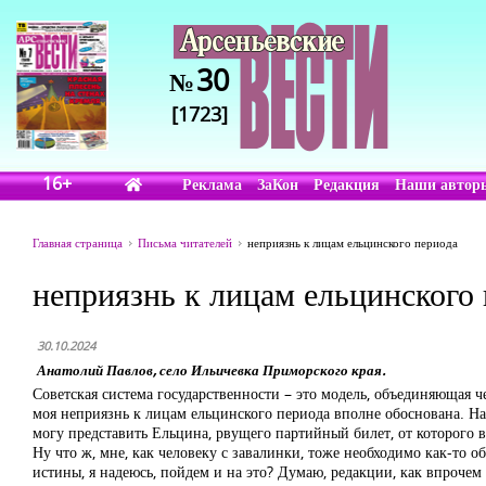
30
№
[1723]
16+
Реклама
ЗаКон
Редакция
Наши автор
Главная страница
Письма читателей
неприязнь к лицам ельцинского периода
неприязнь к лицам ельцинского
30.10.2024
Анатолий Павлов, село Ильичевка Приморского края.
Советская система государственности – это модель, объединяющая че
моя неприязнь к лицам ельцинского периода вполне обоснована. На 
могу представить Ельцина, рвущего партийный билет, от которого 
Ну что ж, мне, как человеку с завалинки, тоже необходимо как-то 
истины, я надеюсь, пойдем и на это? Думаю, редакции, как впрочем 