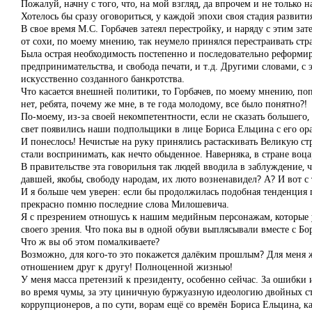
Пожалуй, начну с того, что, на мой взгляд, да впрочем и не только 
Хотелось бы сразу оговориться, у каждой эпохи своя стадия развити
В свое время М.С. Горбачев затеял перестройку, и наряду с этим за
от сохи, по моему мнению, так неумело принялся перестраивать ст
Была острая необходимость постепенно и последовательно реформиро
предпринимательства, и свобода печати, и т.д. Другими словами, с 
искусственно созданного банкротства.
Что касается внешней политики, то Горбачев, по моему мнению, поп
нет, ребята, почему же мне, в те года молодому, все было понятно?!
По-моему, из-за своей некомпетентности, если не сказать большего,
свет появились наши подпольщики в лице Бориса Ельцина с его орав
И понеслось! Нечистые на руку принялись растаскивать Великую с
стали воспринимать, как нечто обыденное. Наверняка, в стране во
В правительстве эта говорильня так людей вводила в заблуждение, 
давшей, якобы, свободу народам, их люто возненавидел? А? И вот с 
И я больше чем уверен: если бы продолжилась подобная тенденци
прекрасно помню последние слова Милошевича.
Я с презрением отношусь к нашим медийным персонажам, которые 
своего зрения. Что пока вы в одной обуви выплясывали вместе с Бо
Что ж вы об этом помалкиваете?
Возможно, для кого-то это покажется далёким прошлым? Для меня ж
отношением друг к другу! Полноценной жизнью!
У меня масса претензий к президенту, особенно сейчас. За ошибки и
во время чумы, за эту циничную буржуазную идеологию двойных ста
коррупционеров, а по сути, ворам ещё со времён Бориса Ельцина, к