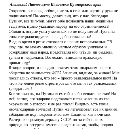
Анатолий Павлов, село Ильичевка Приморского края.
Откровенно говоря, ребята, писать в стол или корзину рука не
поднимается! По-моему, делать вид, что у нас, благодаря
Путину, все тип-топ, могут себе позволить наши медийные
вещатели, прямо указывая народу на его ограниченность!
Обходить острые углы у меня как-то не получается! Пусть на
этом специализируется наша доблестная элита!
В одно время я резко отозвался о наших всевозможных ТВ-
шоу, где, по моему мнению, наглым образом унижают и
оскорбляют наш народ, представляя его чуть ли ни быдлом,
тупым и недалеким. Возможно, выполняя вражескую
пропаганду!
Я задал вопрос, и не один: почему этим подрывом нашего
общества не занимается ФСБ? Зацепил, видимо, за живое! Мне
посыпались ответы, что это – просто развлекательное шоу! На
что я не менее резко отреагировал, что мы и так развлекаемся
тридцать лет!
Кстати сказать, на Путина всех собак я бы вешать не стал! На
мой взгляд, его здорово подставляет пятая колонна из его
окружения, о которой я не раз писал! Видимо, есть такие
неблагодарные волчары! Путин же легализовал все их деяния,
забацанные под покровительством Ельцина, как я считаю.
Растерзав огромную державу СССР, он за счёт наших
природных ресурсов вместе с подельниками, якобы, поднял