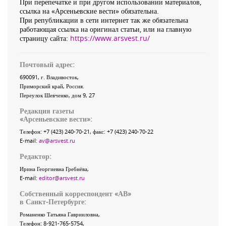
При перепечатке и при другом использовании материалов,
ссылка на «Арсеньевские вести» обязательна.
При републикации в сети интернет так же обязательна
работающая ссылка на оригинал статьи, или на главную
страницу сайта:
https://www.arsvest.ru/
Почтовый адрес:
690091
, г.
Владивосток
,
Приморский край
,
Россия
.
Переулок Шевченко
, дом 9, 27
Редакция газеты
«
Арсеньевские вести
»:
Телефон:
+7 (423) 240-70-21
, факс:
+7 (423) 240-70-22
E-mail:
av@arsvest.ru
Редактор:
Ирина Георгиевна Гребнёва,
E-mail:
editor@arsvest.ru
Собственный корреспондент «АВ»
в Санкт-Петербурге:
Романенко Татьяна Гаврииловна,
Телефон: 8-921-765-5754,