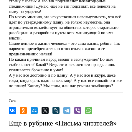
страну с колен? А его так подставляют неблагодарные
сподвижники! Думаю, ещё не так подставят, все повесят на
главу государства!
По моему мнению, эта искусственная невозмутимость, что всё
идёт по утвержденному плану, не только неуместна, она
отрицательно воздействует на общество, которое старательно
разобщили и раздробили путем всех манипуляций во имя
власти.
Самое ценное в жизни человека – это сама жизнь, ребята! Так
нарочито пренебрежительно относиться к жизни и ее
предназначению нельзя!
По каким причинам народ вводят в заблуждение? Во имя
стабильности? Какой? Ведь этим искажением правды лишь
усиливается брожение в умах!
А у нас все достойно и по плану! А у нас все в ажуре, даже
тогда, когда орать надо на весь мир! А у нас все спокойно и все
по плану! Какому? Мы спим, или нас усыпил зомбоящик?
Теги:
Еще в рубрике «Письма читателей»