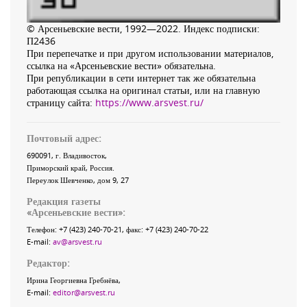
© Арсеньевские вести, 1992—2022. Индекс подписки:
П2436
При перепечатке и при другом использовании материалов,
ссылка на «Арсеньевские вести» обязательна.
При републикации в сети интернет так же обязательна
работающая ссылка на оригинал статьи, или на главную
страницу сайта:
https://www.arsvest.ru/
Почтовый адрес:
690091
, г.
Владивосток
,
Приморский край
,
Россия
.
Переулок Шевченко
, дом 9, 27
Редакция газеты
«
Арсеньевские вести
»:
Телефон:
+7 (423) 240-70-21
, факс:
+7 (423) 240-70-22
E-mail:
av@arsvest.ru
Редактор:
Ирина Георгиевна Гребнёва,
E-mail:
editor@arsvest.ru