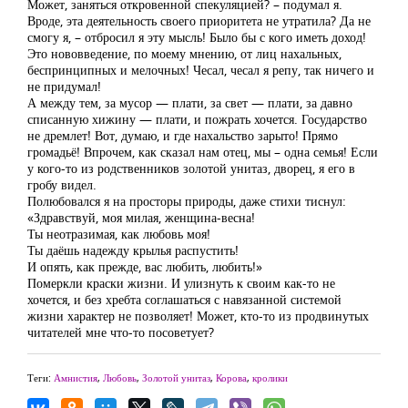
Может, заняться откровенной спекуляцией? – подумал я.
Вроде, эта деятельность своего приоритета не утратила? Да не
смогу я, – отбросил я эту мысль! Было бы с кого иметь доход!
Это нововведение, по моему мнению, от лиц нахальных,
беспринципных и мелочных! Чесал, чесал я репу, так ничего и
не придумал!
А между тем, за мусор — плати, за свет — плати, за давно
списанную хижину — плати, и пожрать хочется. Государство
не дремлет! Вот, думаю, и где нахальство зарыто! Прямо
громадьё! Впрочем, как сказал нам отец, мы – одна семья! Если
у кого-то из родственников золотой унитаз, дворец, я его в
гробу видел.
Полюбовался я на просторы природы, даже стихи тиснул:
«Здравствуй, моя милая, женщина-весна!
Ты неотразимая, как любовь моя!
Ты даёшь надежду крылья распустить!
И опять, как прежде, вас любить, любить!»
Померкли краски жизни. И улизнуть к своим как-то не
хочется, и без хребта соглашаться с навязанной системой
жизни характер не позволяет! Может, кто-то из продвинутых
читателей мне что-то посоветует?
Теги:
Амнистия
,
Любовь
,
Золотой унитаз
,
Корова
,
кролики