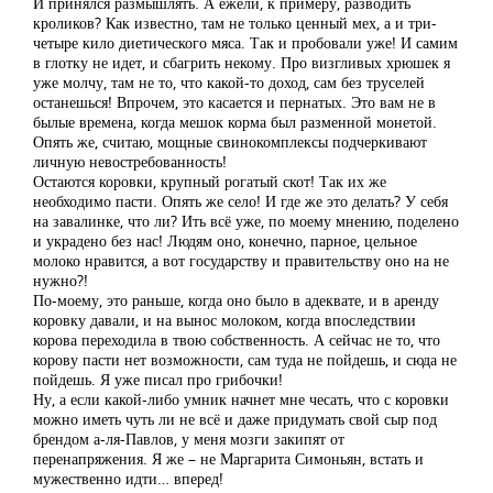
И принялся размышлять. А ежели, к примеру, разводить
кроликов? Как известно, там не только ценный мех, а и три-
четыре кило диетического мяса. Так и пробовали уже! И самим
в глотку не идет, и сбагрить некому. Про визгливых хрюшек я
уже молчу, там не то, что какой-то доход, сам без труселей
останешься! Впрочем, это касается и пернатых. Это вам не в
былые времена, когда мешок корма был разменной монетой.
Опять же, считаю, мощные свинокомплексы подчеркивают
личную невостребованность!
Остаются коровки, крупный рогатый скот! Так их же
необходимо пасти. Опять же село! И где же это делать? У себя
на завалинке, что ли? Ить всё уже, по моему мнению, поделено
и украдено без нас! Людям оно, конечно, парное, цельное
молоко нравится, а вот государству и правительству оно на не
нужно?!
По-моему, это раньше, когда оно было в адеквате, и в аренду
коровку давали, и на вынос молоком, когда впоследствии
корова переходила в твою собственность. А сейчас не то, что
корову пасти нет возможности, сам туда не пойдешь, и сюда не
пойдешь. Я уже писал про грибочки!
Ну, а если какой-либо умник начнет мне чесать, что с коровки
можно иметь чуть ли не всё и даже придумать свой сыр под
брендом а-ля-Павлов, у меня мозги закипят от
перенапряжения. Я же – не Маргарита Симоньян, встать и
мужественно идти… вперед!