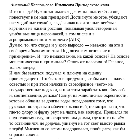
Анатолий Павлов, село Ильичевка Приморского края.
И то правда! Нужно заниматься делом на пользу Отчизне, –
повествует нам наш президент! Достигнуто многое, убеждают
нас медийные службы, выдёргивая позитивные, весёлые
картинки из жизни россиян, показывая удовлетворенные
улыбчивые лица персонажей, в том числе и в
агропромышленном комплексе (АПК).
Думаю, то, что откуда и у кого выросло — неважно, на это в
своё время была амнистия. Под лозунгом «согласие и
примирение». И, что немаловажно, на какой основе? На основе
мошенничества и криминала? Опять же нелогично! Главное,
только вперед!
И чем бы заняться, подумал я, плюнув на оценку
происходящего. Что бы такое придумать, чтобы жить в ладу с
совестью и при этом наложить своеобразное «вето» на
государственные подачки, и при этом заработать копейку себе
и, соответсвенно, деткам? Глянул на живописные окрестности,
которые облазил за долгие годы, порадовался тому, что
руководство страны озабочено экологией, несмотря на то, что
где-то флору и фауну рвут на части, как волчары. Прошелся по
опустевшему селу, по осиротевшим домам, где кто-то на чём-
то остановился, не доделав, улизнул на тот свет вместо рывка
вперёд! Мысленно со всеми поздоровался, пообщался, как бы
спросив совета.