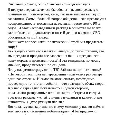
Анатолий Павлов, село Ильичевка Приморского края.
В первую очередь, хотелось бы обозначить свою реальную
позицию на происходящее, свой, так называемый взгляд, с
завалинки. Самый больной вопрос общества – это пресловутая
несправедливость, посеянная известными деятелями с 90-х
годов. И этот несправедливый расклад в обществе не то что
застолбился, а продвигается и по сей день, и в связи с СВО
обострился, на мой взгляд.
Возникает вопрос: какой политический строй мы предлагаем
миру?
Как в одно время нас завлекли Западом до такой степени, что
мы предали и продали все завоевания наших предков, всю
нашу мораль и нравственность? И эта тенденция, по моему
мнению, продолжается и по сей день.
Что у нас демонстрируют по ТВ? Забыли наши пословицы?
«Не говори гоп, пока не перескочишь» или «семь раз отмерь,
один раз отрежь». И самое важное, считаю, необходимо
подчеркнуть то, что эти события – это трагедия с обеих сторон.
А у нас с экрана что показывают? С одной стороны,
показывают разорванные останки жертв обстрела и следом
врезается реклама «успейте купить пуховики и какие-то там
штиблеты». С дуба рухнули что ли?
Вот такая мутная картина, по моему мнению, у нас во всём, в
том числе и с частичной мобилизацией. Я бы предложил