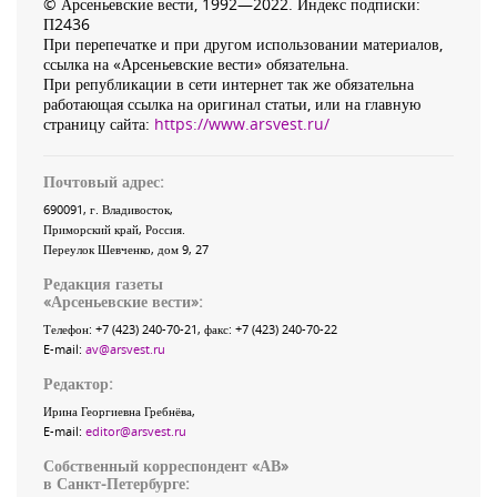
© Арсеньевские вести, 1992—2022. Индекс подписки:
П2436
При перепечатке и при другом использовании материалов,
ссылка на «Арсеньевские вести» обязательна.
При републикации в сети интернет так же обязательна
работающая ссылка на оригинал статьи, или на главную
страницу сайта:
https://www.arsvest.ru/
Почтовый адрес:
690091
, г.
Владивосток
,
Приморский край
,
Россия
.
Переулок Шевченко
, дом 9, 27
Редакция газеты
«
Арсеньевские вести
»:
Телефон:
+7 (423) 240-70-21
, факс:
+7 (423) 240-70-22
E-mail:
av@arsvest.ru
Редактор:
Ирина Георгиевна Гребнёва,
E-mail:
editor@arsvest.ru
Собственный корреспондент «АВ»
в Санкт-Петербурге: