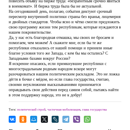
повесить объяву на бирже труда: «безработным срочно явиться
в военкомат». И биржа труда была бы не актуальной.
На сегодняшний день, полагаю, события диктуют срочный
пересмотр внутренней политики страны без вранья, лицемерия
и двойных стандартов. Чтобы ясно и чётко смогли предложить
свою программу жизни тем республикам, которые нуждаются в
нашем покровительстве.
Да, у нас есть благородная отмашка, мы своих не бросаем и
помогаем, чем можем! А скажите мне, если бы те же
республики отказались от нашей помощи и приняли иные
благие условия того же Запада, с кем бы мы остались? С
Западными базами вокруг России?
Я искренне опасаюсь, если примкнувшие республики с
многострадальным родным народом вскоре могут
разочароваться нашим политическим раскладом. Это не ложка
дёгтя в бочке с мёдом, но если глава государства, считаю,
своими неуклюжими высказываниями принимается
оправдывать свои действия перед самим собой, пытаясь найти
в этом поддержку народа, это не к добру!
Теги:
политический строй
,
частичная мобилизация
,
глава государства