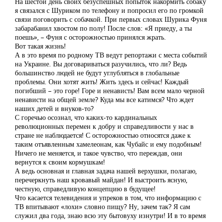
На шестой день своих безуспешных попыток накормить собаку
я связался с Шуриком по телефону и попросил его по громкой
связи поговорить с собачкой. При первых словах Шурика Фуня
забарабанил хвостом по полу! После слов: «Я приеду, а ты
поешь», – Фуня с осторожностью принялся жрать.
Вот такая жизнь!
А в это время по родному ТВ ведут репортажи с места событий
на Украине. Вы договариваться разучились, что ли? Ведь
большинство людей не будут углубляться в глобальные
проблемы. Они хотят жить! Жить здесь и сейчас! Каждый
погибший – это горе! Горе и ненависть! Вам всем мало черной
ненависти на общей земле? Куда мы все катимся? Что ждет
наших детей и внуков-то?
С горечью осознал, что каких-то кардинальных
революционных перемен к добру и справедливости у нас в
стране не наблюдается! С осторожностью относятся даже к
таким отъявленным хамелеонам, как Чубайс и ему подобным!
Ничего не меняется, и такое чувство, что переждав, они
вернутся к своим кормушкам!
А ведь основная и главная задача нашей верхушки, полагаю,
перечеркнуть наш кровавый майдан! И выстроить ясную,
честную, справедливую концепцию в будущее!
Что касается телевидения и упреков в том, что информацию с
ТВ впитывают «лохи» словно пищу? Ну, зачем так? Я сам
служил два года, знаю всю эту бытовуху изнутри! И в то время