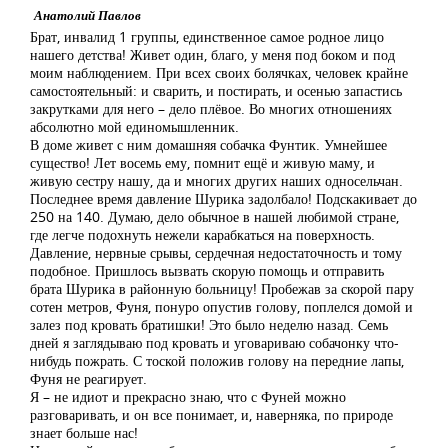
Анатолий Павлов
Брат, инвалид 1 группы, единственное самое родное лицо
нашего детства! Живет один, благо, у меня под боком и под
моим наблюдением. При всех своих болячках, человек крайне
самостоятельный: и сварить, и постирать, и осенью запастись
закрутками для него – дело плёвое. Во многих отношениях
абсолютно мой единомышленник.
В доме живет с ним домашняя собачка Фунтик. Умнейшее
существо! Лет восемь ему, помнит ещё и живую маму, и
живую сестру нашу, да и многих других наших односельчан.
Последнее время давление Шурика задолбало! Подскакивает до
250 на 140. Думаю, дело обычное в нашей любимой стране,
где легче подохнуть нежели карабкаться на поверхность.
Давление, нервные срывы, сердечная недостаточность и тому
подобное. Пришлось вызвать скорую помощь и отправить
брата Шурика в районную больницу! Пробежав за скорой пару
сотен метров, Фуня, понуро опустив голову, поплелся домой и
залез под кровать братишки! Это было неделю назад. Семь
дней я заглядываю под кровать и уговариваю собачонку что-
нибудь пожрать. С тоской положив голову на передние лапы,
Фуня не реагирует.
Я – не идиот и прекрасно знаю, что с Фуней можно
разговаривать, и он все понимает, и, наверняка, по природе
знает больше нас!