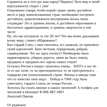
Справится ли в этот раз наш народ? Надеюсь! Хоть мир в своей
виртуальности сходит с ума!
Откровенно говоря, чтобы нашей стране занять достойное
место в ряду цивилизованных стран, необходимо построить
достойную, цивилизованную внутреннюю жизнь своих
сограждан! Это и уровень жизни, и достойное образование и
бесплатное здравоохранение, и уровень смертности в том
числе.
Ну, что мы построили за эти 30 лет? Что мы вечно доказываем
всему миру, словно «Шариковы»?..
Был гордый Союз, с ним считались, его уважали, он привлекал
своей идеологией. Быть честным, порядочным, добрым,
справедливым. Что же здесь плохого? Необходимо было
корректировать, убирать дурость, зачем же было ломать,
продавать и предавать все заделы наших отцов?
Осталась Россия и вокруг скопились члены... НАТО, и все чё-
то от нас хотят, то ли присоединиться, то ли пристроиться к
порядкам уже изнасилованной стране. Финны и шведы тоже
что-то членство свои ищут... Победа в 1945 году была
советского, гордого Союза, не только России...
Хотелось бы узнать мнение и наших читателей! А телефон для
читателей я обозначу! 8-906-987-3401
Анатолий Павлов.
От редакции: