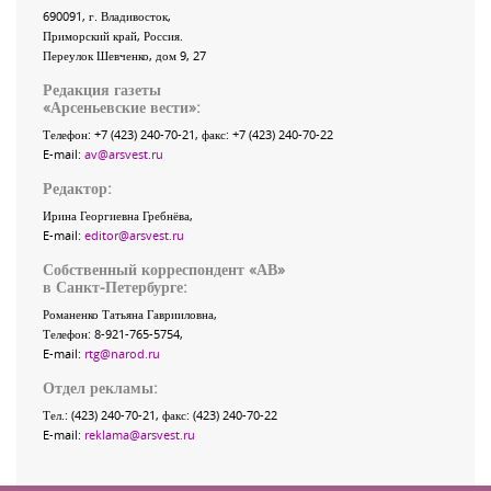
690091
, г.
Владивосток
,
Приморский край
,
Россия
.
Переулок Шевченко
, дом 9, 27
Редакция газеты
«
Арсеньевские вести
»:
Телефон:
+7 (423) 240-70-21
, факс:
+7 (423) 240-70-22
E-mail:
av@arsvest.ru
Редактор:
Ирина Георгиевна Гребнёва,
E-mail:
editor@arsvest.ru
Собственный корреспондент «АВ»
в Санкт-Петербурге:
Романенко Татьяна Гаврииловна,
Телефон: 8-921-765-5754,
E-mail:
rtg@narod.ru
Отдел рекламы:
Тел.: (423) 240-70-21, факс: (423) 240-70-22
E-mail:
reklama@arsvest.ru