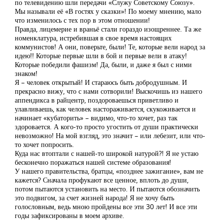
по телевидению шли передачи «Служу Советскому Союзу».
Мы называли её «В гостях у сказки»! По моему мнению, мало
что изменилось с тех пор в этом отношении!
Правда, лицемерие и враньё стали гораздо изощреннее. Та же
номенклатура, истребившая в свое время настоящих
коммунистов! А они, поверьте, были! Те, которые вели народ за
идею!! Которые первые шли в бой и первые вели в атаку!
Которые победили фашизм! Да, были, и даже я был с ними
знаком!
Я – человек открытый! И стараюсь быть добродушным. И
прекрасно вижу, что с нами сотворили! Выскочишь из нашего
аппендикса в райцентр, поздороваешься приветливо и
улавливаешь, как человек настораживается, скукоживается и
начинает «кубаторить» – видимо, что-то хочет, раз так
здоровается. А кого-то просто угостить от души практически
невозможно! На мой взгляд, это значит – или лебезит, или что-
то хочет попросить.
Куда нас втоптали с нашей-то широкой натурой?! Я не устаю
бесконечно поражаться нашей системе образования!
У нашего правительства, братцы, «позднее зажигание», вам не
кажется? Сначала профукают все ценное, вплоть до души,
потом пытаются установить на место. И пытаются обозначить
это подвигом, за счет жизней народа! Я не хочу быть
голословным, ведь мною пройдены все эти 30 лет! И все эти
годы зафиксированы в моем архиве.