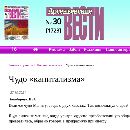
30
№
[1723]
16+
Реклама
ЗаКон
Редакция
Наши автор
Главная страница
Письма читателей
Чудо «капитализма»
Чудо «капитализма»
27.10.2021
Бондарчук В.В.
Великое чудо Маниту, зверь о двух хвостах. Так воскликнул старый
Я удивился не меньше, когда увидел чудесно преобразованную общ
превратилась, образно говоря, в прекрасную принцессу.