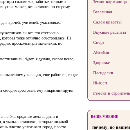
квартиры силовиков, забитых тоннами
Земля-кормилица
внутри, может, все осталось по старому.
Вселенная
Салон красоты
для врачей, учителей, участковых.
Вкусные рецепты
юджетников ли все это отстроено -
 которая тоже отлично обустроилась. Не
Спорт
радио, проскользнула маленькая, но
АВтобан
мортизацией, будет, я думаю, скорее всего,
Здоровье
Посиделки
по нынешнему колледж, еще работает, то где
Hi-tech
ока сегодня арестован, ему инкриминируют
Ремонт и строитель
ны на благородные дела за деньги
ВАШЕ МНЕНИЕ
, в умные остановки, которые никакой
чень плотно уплотняют город, просто
почему, по вашем