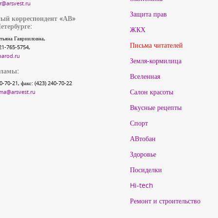
r@arsvest.ru
Защита прав
ый корреспондент «АВ»
етербурге:
ЖКХ
тьяна Гаврииловна,
Письма читателей
21-765-5754,
narod.ru
Земля-кормилица
кламы:
Вселенная
40-70-21, факс: (423) 240-70-22
Салон красоты
ma@arsvest.ru
Вкусные рецепты
Спорт
АВтобан
Здоровье
Посиделки
Hi-tech
Ремонт и строительство