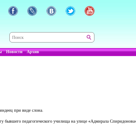
ы
Новости
Архив
 индеец при виде слона.
агу бывшего педагогического училища на улице «Адмирала Спиридонова».