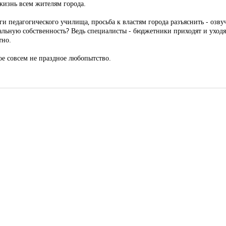
 жизнь всем жителям города.
педагогического училища, просьба к властям города разъяснить - озвуч
альную собственность? Ведь специалисты - бюджетники приходят и уходя
тно.
ое совсем не праздное любопытство.