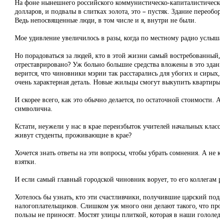
На фоне нынешнего российского коммунистическо-капиталистического
долларов, и подвалы в слитках золота, это – пустяк. Здание переобо
Ведь непосвященные люди, в том числе и я, внутри не были.
Мое удивление увеличилось в разы, когда по местному радио услышал
Но порадоваться за людей, кто в этой жизни самый востребованный,
отреставрировано? Уж больно большие средства вложены в это здан
верится, что чиновники мэрии так расстарались для убогих и сирых
очень характерная деталь. Новые жильцы смогут выкупить квартиры
И скорее всего, как это обычно делается, по остаточной стоимости. А
символична.
Кстати, неужели у нас в крае переизбыток учителей начальных класс
живут студенты, проживающие в крае?
Хочется знать ответы на эти вопросы, чтобы убрать сомнения. А не
взятки.
И если самый главный городской чиновник ворует, то его коллегам 
Хотелось бы узнать, кто эти счастливчики, получившие царский под
налогоплательщиков. Слишком уж много они делают такого, что про
пользы не приносят. Мостят улицы плиткой, которая в наши гололе