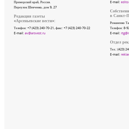
Приморский край
,
Россия
.
E-mail:
edito
Переулок Шевченко
, дом 9, 27
Собственн
в Санкт-П
Редакция газеты
«
Арсеньевские вести
»:
Романенко Та
Телефон:
+7 (423) 240-70-21
, факс:
+7 (423) 240-70-22
Телефон: 8-9
E-mail:
av@arsvest.ru
E-mail:
rtg@
Отдел ре
Тел.: (423) 2
E-mail:
rekla