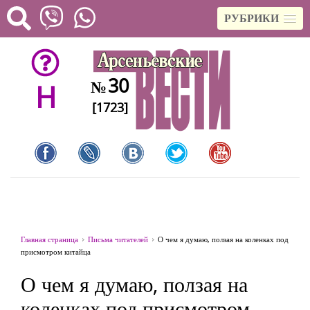
РУБРИКИ
30
№
H
[1723]
Главная страница
Письма читателей
О чем я думаю, ползая на коленках под
присмотром китайца
О чем я думаю, ползая на
коленках под присмотром