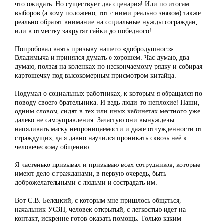
что ожидать. Но существует два сценария! Или по итогам
выборов (а кому положено, тот с ними реально знаком) также
реально обратят внимание на социальные нужды сограждан,
или в отместку закрутят гайки до победного!
Попробовал внять призыву нашего «добродушного»
Владимыча и принялся думать о хорошем. Час думаю, два
думаю, ползая на коленках по нескончаемому рядку и собирая
картошечку под высокомерным присмотром китайца.
Подумал о социальных работниках, к которым я обращался по
поводу своего брательника. И ведь люди-то неплохие! Наши,
одним словом, сидят в тех или иных кабинетах местного уже
далеко не самоуправления. Зачастую они вынуждены
напяливать маску непроницаемости и даже отчужденности от
страждущих, да я давно научился проникать сквозь неё к
человеческому общению.
Я частенько призывал и призываю всех сотрудников, которые
имеют дело с гражданами, в первую очередь, быть
доброжелательными с людьми и сострадать им.
Вот С.В. Белецкий, с которым мне пришлось общаться,
начальник УСЗН, человек открытый, с легкостью идет на
контакт, искренне готов оказать помощь. Только каким