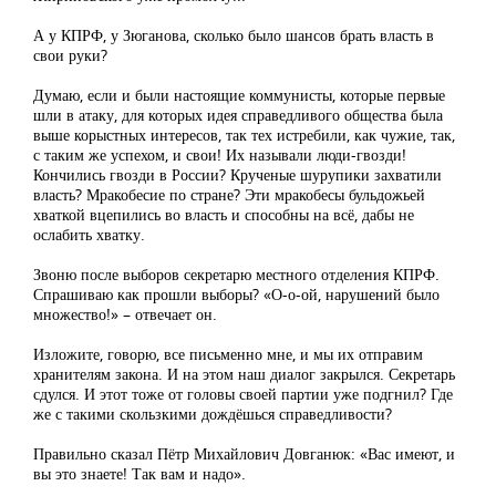
А у КПРФ, у Зюганова, сколько было шансов брать власть в
свои руки?
Думаю, если и были настоящие коммунисты, которые первые
шли в атаку, для которых идея справедливого общества была
выше корыстных интересов, так тех истребили, как чужие, так,
с таким же успехом, и свои! Их называли люди-гвозди!
Кончились гвозди в России? Крученые шурупики захватили
власть? Мракобесие по стране? Эти мракобесы бульдожьей
хваткой вцепились во власть и способны на всё, дабы не
ослабить хватку.
Звоню после выборов секретарю местного отделения КПРФ.
Спрашиваю как прошли выборы? «О-о-ой, нарушений было
множество!» – отвечает он.
Изложите, говорю, все письменно мне, и мы их отправим
хранителям закона. И на этом наш диалог закрылся. Секретарь
сдулся. И этот тоже от головы своей партии уже подгнил? Где
же с такими скользкими дождёшься справедливости?
Правильно сказал Пётр Михайлович Довганюк: «Вас имеют, и
вы это знаете! Так вам и надо».