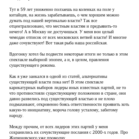
Тут в 59 лет униженно ползаешь на коленках на поле у
китайцев, на жизнь зарабатываешь, о чем хорошем можно
думать под нашей вертикалью власти? Так все
отцентрализовано, что местным властям и предъявить-то
нечего! А в Москву не достучишься. У меня вон целый
чемодан отписок от всех московских ветвей власти! И многие
даже сочувствуют! Вот такая рыба наша российская.
Вдогонку хотел бы подвести некоторые итоги не только в этом
спектакле выборной эпопеи, а и, в целом, правления
существующего режима.
Как я уже заикался в одной из статей, альтернативы
существующей власти пока нет! В этом спектакле
карикатурных выборов лидеры иных известных партий, не то
что противостояли существующему положению в стране, они
давно развелись под существующей властью и не плохо
подмахивают, откровенно боясь ответственности проявить хоть
какую-то инициативу, мороча голову усталому, забитому
народу.
Между прочим, от всех лидеров этих партий у меня
сохранились их сочувствующие послания с 2000-х годов. Про
Жириновского уже промолчу...