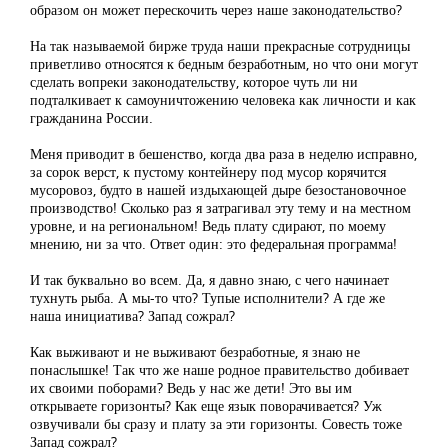
образом он может перескочить через наше законодательство?
На так называемой бирже труда наши прекрасные сотрудницы
приветливо относятся к бедным безработным, но что они могут
сделать вопреки законодательству, которое чуть ли ни
подталкивает к самоуничтожению человека как личности и как
гражданина России.
Меня приводит в бешенство, когда два раза в неделю исправно,
за сорок верст, к пустому контейнеру под мусор корячится
мусоровоз, будто в нашей издыхающей дыре безостановочное
производство! Сколько раз я затрагивал эту тему и на местном
уровне, и на региональном! Ведь плату сдирают, по моему
мнению, ни за что. Ответ один: это федеральная программа!
И так буквально во всем. Да, я давно знаю, с чего начинает
тухнуть рыба. А мы-то что? Тупые исполнители? А где же
наша инициатива? Запад сожрал?
Как выживают и не выживают безработные, я знаю не
понаслышке! Так что же наше родное правительство добивает
их своими поборами? Ведь у нас же дети! Это вы им
открываете горизонты? Как еще язык поворачивается? Уж
озвучивали бы сразу и плату за эти горизонты. Совесть тоже
Запад сожрал?