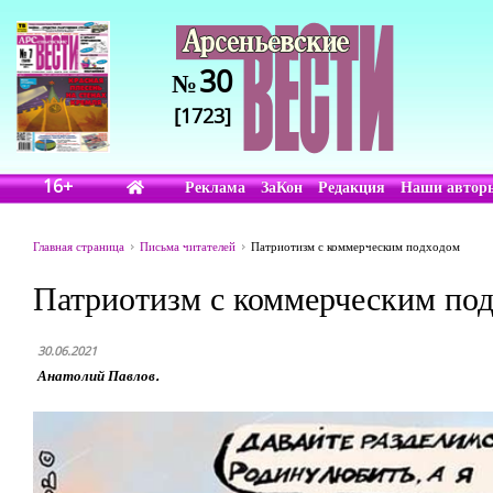
30
№
[1723]
16+
Реклама
ЗаКон
Редакция
Наши автор
Главная страница
Письма читателей
Патриотизм с коммерческим подходом
Патриотизм с коммерческим по
30.06.2021
Анатолий Павлов.