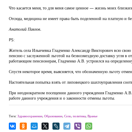
Что касается меня, то для меня самое ценное — жизнь моих близких,
Отсюда, медицина не имеет права быть поделенной на платную и бе
Анатолий Павлов.
PS:
Житель села Ильичевка Гладченко Александр Викторович всю свою
пенсию с заслуженной льготой на безвозмездную доставку угля в от
работающим пенсионерам, Гладченко А.В. устроился на определенн
Спустя некоторое время, выясняется, что обозначенную льготу отме
Настоятельная попытка взять от липовецкого шахтоуправления соот
При неоднократном посещении данного учреждения Гладченко А.В. 
работе данного учреждения и о законности отмены льготы.
Теги:
Здравоохранение
,
Образование
,
Село
,
политика
,
Вранье