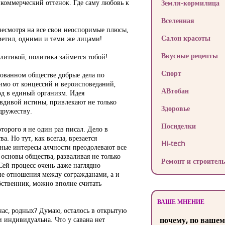
 коммерческий оттенок. Где саму любовь к
Земля-кормилица
Вселенная
несмотря на все свои неоспоримые плюсы,
Салон красоты
тметил, одними и теми же лицами!
Вкусные рецепты
олитикой, политика займется тобой!
Спорт
зованном обществе добрые дела по
имо от концессий и вероисповеданий,
АВтобан
д в единый организм. Идея
равдивой истины, привлекают не только
Здоровье
одружеству.
Посиделки
оторого я не один раз писал. Дело в
. Но тут, как всегда, врезается
Hi-tech
рные интересы алчности преодолевают все
сновы общества, разваливая не только
Ремонт и строитель
Сей процесс очень даже наглядно
кие отношения между согражданами, а и
обственник, можно вполне считать
ВАШЕ МНЕНИЕ
ас, родных? Думаю, осталось в открытую
 индивидуальна. Что у савана нет
почему, по вашем