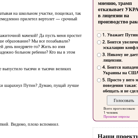
мнению, трамп
отказывает УКР
тывая на школьном участке, пощелкал, так
в лицензии на
. Немедленно прилетел вертолет — срочный
производство рак
1. Уважает Путин
зажиточной мачехой! Да пусть меня простит
аше образование? Мы все позабывали?
2. Боится увелич
сей день внедряете-то? Жить во имя
эскалацию конфл
надежно больном ребенке? Кто вы в этом
3. Никому не дает
лицензии.
4. Боится нападе
е выпустило тысячи и тысячи великих
Украины на СШ
5. Просто у него 
таки шарахнул Путин? Думаю, пущай лучше
поведения такая:
обещать и не сдел
Всего проголосовало
1 человек
Прошлые опросы
ствий. Видимо, плохо вспомнил.
Наши проект