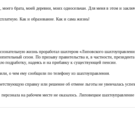
 моего брата, моей деревни, моих односельчан. Для меня в этом и заклю
сплатную. Как и образование. Как и сама жизнь!
 сознательную жизнь проработал шахтером «Липовского шахтоуправлен
опительный сезон. По призыву правительства и, в частности, президента
ую подработку, надеясь и на прибавку к существующей пенсии.
нили, о чем ему сообщили по телефону из шахтоуправления.
ветствующую справку или решение об отмене льготы не увенчалась успе
персонала на рабочем месте не оказалось. Липовецкое шахтоуправлени