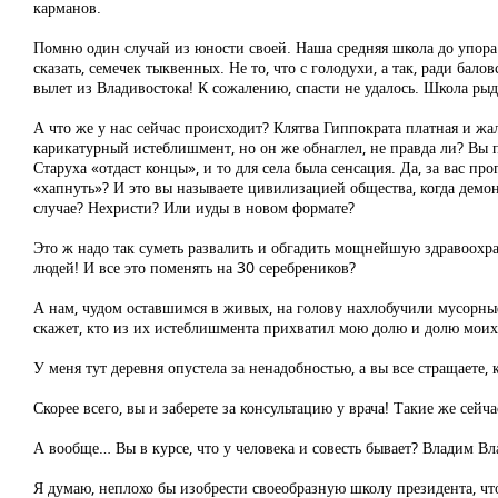
карманов.
Помню один случай из юности своей. Наша средняя школа до упора
сказать, семечек тыквенных. Не то, что с голодухи, а так, ради ба
вылет из Владивостока! К сожалению, спасти не удалось. Школа рыда
А что же у нас сейчас происходит? Клятва Гиппократа платная и ж
карикатурный истеблишмент, но он же обнаглел, не правда ли? Вы 
Старуха «отдаст концы», и то для села была сенсация. Да, за вас п
«хапнуть»? И это вы называете цивилизацией общества, когда демо
случае? Нехристи? Или иуды в новом формате?
Это ж надо так суметь развалить и обгадить мощнейшую здравоохр
людей! И все это поменять на 30 серебреников?
А нам, чудом оставшимся в живых, на голову нахлобучили мусорны
скажет, кто из их истеблишмента прихватил мою долю и долю моих
У меня тут деревня опустела за ненадобностью, а вы все стращаете,
Скорее всего, вы и заберете за консультацию у врача! Такие же сейча
А вообще… Вы в курсе, что у человека и совесть бывает? Владим Вл
Я думаю, неплохо бы изобрести своеобразную школу президента, чт