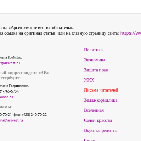
 на «Арсеньевские вести» обязательна.
я ссылка на оригинал статьи, или на главную страницу сайта:
https://w
Политика
евна Гребнёва,
Экономика
r@arsvest.ru
Защита прав
ый корреспондент «АВ»
етербурге:
ЖКХ
тьяна Гаврииловна,
Письма читателей
21-765-5754,
narod.ru
Земля-кормилица
кламы:
Вселенная
40-70-21, факс: (423) 240-70-22
Салон красоты
ma@arsvest.ru
Вкусные рецепты
Спорт