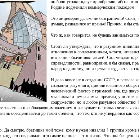
до боли уголки вдруг приобретают абсолютно
Родине подменили коммерческим подходом!
Это лицемерие далеко не безгранично! Союз, 
думаю, развалился от вранья! Причем, я бы о
Что ж, как говорится, не будешь заниматься п
Стоит ли утверждать, что в разумном цивили
отношению к соплеменникам, кстати, независ
искренне объединяют людей. Сплачивают наро
справедливости, равноправия, я бы сказал, п
народ к единству, но и целые государства к с
И дело вовсе не в создании СССР, о развале к
создании разумного, цивилизованного общества
человеческий фактор с гримасой зла, где шку
мыслимые и немыслимые пределы, уничтожая о
содружество, но и любое разумное общество! 
ое зло стало преобладающим явлением и разрушает не только человечес
знь обесценивается до такой степени, что тех, кто не утвердился как с
о. Да смотрю, братишка мой тоже: кому нужен инвалид 1 группы кроме н
когда-то говаривали, что самое ценное — это жизнь. Что она бесценна и