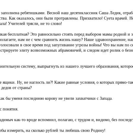
 заполнена ребятишками. Весной наш десятиклассник Саша Ледик, отраба
ловства. Как оказалось, они были протравлены. Прихватило! Суета врачей
ла! Учителей трясли, не то слово!
алкая бесплатная? Это равносильно стоять перед выбором мамы родной и 
полагаете, нам не с чем сравнить жизнь нашу? Наше здравоохранение, н
роголосовали в свое время под запугивание угрозы войны! Что вы нам по 
нстрируете элиту всевозможных абрамовичей, и следом идет ролик о без
анительную систему, выпрыгнуть из нашего лучшего образования, которо
е ящики. Ну, не наглость ли?! Какие равные условия, о которых прямо-
 дедов от страны?
 как бы уменя последнюю корову не увели захватчики с Запада.
с понятия.
адимыч как-то вроде вспомнил, полагаю, с трудом и, видимо, без послед
обы измерить, на сколько рублей ты любишь свою Родину!