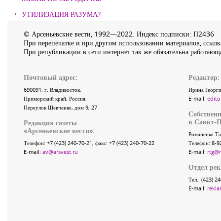
УТИЛИЗАЦИЯ РАЗУМА?
© Арсеньевские вести, 1992—2022. Индекс подписки: П2436
При перепечатке и при другом использовании материалов, ссылка
При републикации в сети интернет так же обязательна работающа
Почтовый адрес:
Редактор:
690091
, г.
Владивосток
,
Ирина Георги
Приморский край
,
Россия
.
E-mail:
edito
Переулок Шевченко
, дом 9, 27
Собственн
в Санкт-П
Редакция газеты
«
Арсеньевские вести
»:
Романенко Та
Телефон:
+7 (423) 240-70-21
, факс:
+7 (423) 240-70-22
Телефон: 8-9
E-mail:
av@arsvest.ru
E-mail:
rtg@
Отдел ре
Тел.: (423) 2
E-mail:
rekla