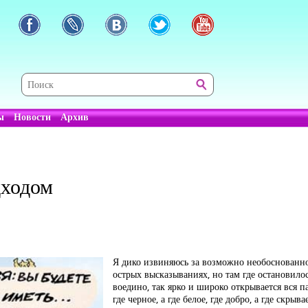
ы
Новости
Архив
дходом
Я дико извиняюсь за возможно необоснованно
острых высказываниях, но там где остановило
воедино, так ярко и широко открывается вся п
где черное, а где белое, где добро, а где скры