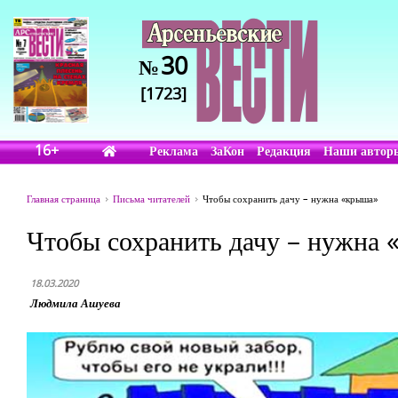
30
№
[1723]
16+
Реклама
ЗаКон
Редакция
Наши автор
Главная страница
Письма читателей
Чтобы сохранить дачу – нужна «крыша»
Чтобы сохранить дачу – нужна
18.03.2020
Людмила Ашуева