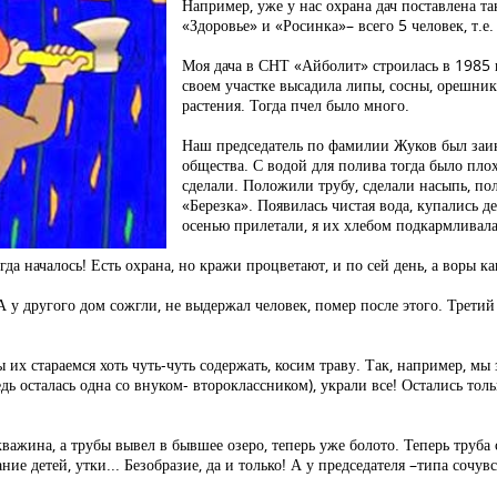
Например, уже у нас охрана дач поставлена т
«Здоровье» и «Росинка»– всего 5 человек, т.е
Моя дача в СНТ «Айболит» строилась в 1985 
своем участке высадила липы, сосны, орешник
растения. Тогда пчел было много.
Наш председатель по фамилии Жуков был заин
общества. С водой для полива тогда было плох
сделали. Положили трубу, сделали насыпь, по
«Березка». Появилась чистая вода, купались д
осенью прилетали, я их хлебом подкармливала
гда началось! Есть охрана, но кражи процветают, и по сей день, а воры к
А у другого дом сожгли, не выдержал человек, помер после этого. Третий
их стараемся хоть чуть-чуть содержать, косим траву. Так, например, мы 
дь осталась одна со внуком- второклассником), украли все! Остались тол
скважина, а трубы вывел в бывшее озеро, теперь уже болото. Теперь труба 
ие детей, утки... Безобразие, да и только! А у председателя –типа сочувс