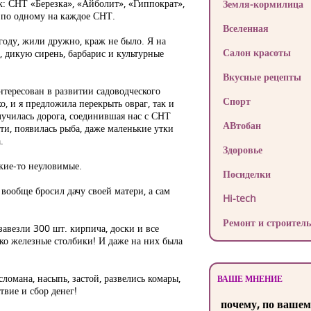
ак: СНТ «Березка», «Айболит», «Гиппократ»,
Земля-кормилица
. по одному на каждое СНТ.
Вселенная
году, жили дружно, краж не было. Я на
Салон красоты
, дикую сирень, барбарис и культурные
Вкусные рецепты
тересован в развитии садоводческого
Спорт
о, и я предложила перекрыть овраг, так и
лучилась дорога, соединившая нас с СНТ
АВтобан
ети, появилась рыба, даже маленькие утки
.
Здоровье
акие-то неуловимые.
Посиделки
 вообще бросил дачу своей матери, а сам
Hi-tech
Ремонт и строитель
завезли 300 шт. кирпича, доски и все
ько железные столбики! И даже на них была
сломана, насыпь, застой, развелись комары,
ВАШЕ МНЕНИЕ
твие и сбор денег!
почему, по вашем