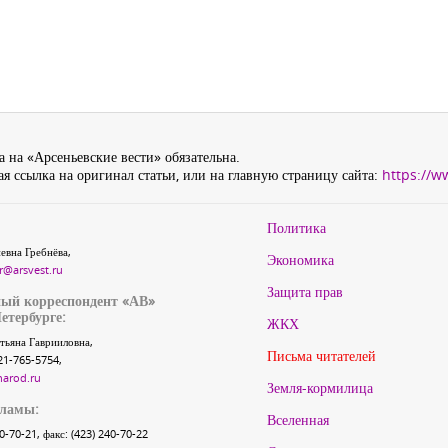
 на «Арсеньевские вести» обязательна.
я ссылка на оригинал статьи, или на главную страницу сайта:
https://w
Политика
евна Гребнёва,
Экономика
r@arsvest.ru
Защита прав
ый корреспондент «АВ»
етербурге:
ЖКХ
тьяна Гаврииловна,
Письма читателей
21-765-5754,
narod.ru
Земля-кормилица
кламы:
Вселенная
40-70-21, факс: (423) 240-70-22