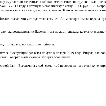
оду ему завезли железные столбики, вместо моих, на грузовой машине, 
кой. В 2017 году я натянула металлическую сетку: 3600 руб. – 20 метров
приехала – сетку сняли, частокол сломали. Кое-как залатала, натянула к
ихаил сказал, что у соседа тоже есть чек. А им говорю, вы же охрана, ср
звонок, дознаватель из Надеждинска на дом приехала, кража, следствие 
о, что украли, но никого не поймали.
 нет ее. Следующий раз была на даче 4 ноября 2019 года. Видела, как во
асток. Говорят, мама сказала, что дача брошенная.
дской бани. Выключила у себя свет, чтоб не воровали, а в моей куче кир