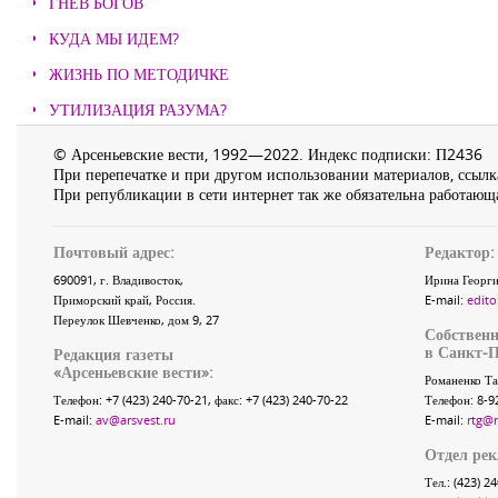
ГНЕВ БОГОВ
КУДА МЫ ИДЕМ?
ЖИЗНЬ ПО МЕТОДИЧКЕ
УТИЛИЗАЦИЯ РАЗУМА?
© Арсеньевские вести, 1992—2022. Индекс подписки: П2436
При перепечатке и при другом использовании материалов, ссылка
При републикации в сети интернет так же обязательна работающа
Почтовый адрес:
Редактор:
690091
, г.
Владивосток
,
Ирина Георги
Приморский край
,
Россия
.
E-mail:
edito
Переулок Шевченко
, дом 9, 27
Собственн
в Санкт-П
Редакция газеты
«
Арсеньевские вести
»:
Романенко Та
Телефон:
+7 (423) 240-70-21
, факс:
+7 (423) 240-70-22
Телефон: 8-9
E-mail:
av@arsvest.ru
E-mail:
rtg@
Отдел ре
Тел.: (423) 2