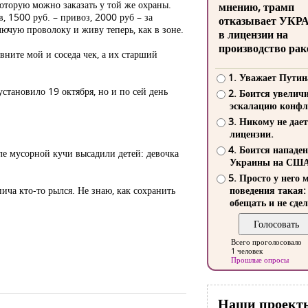
которую можно заказать у той же охраны.
мнению, трамп
, 1500 руб. – привоз, 2000 руб – за
отказывает УКР
олючую проволоку и живу теперь, как в зоне.
в лицензии на
производство рак
авните мой и соседа чек, а их старший
1. Уважает Путин
установило 19 октября, но и по сей день
2. Боится увелич
эскалацию конфл
3. Никому не дает
лицензии.
4. Боится нападе
зле мусорной кучи высадили детей: девочка
Украины на СШ
5. Просто у него 
пича кто-то рылся. Не знаю, как сохранить
поведения такая:
обещать и не сдел
Всего проголосовало
1 человек
Прошлые опросы
Наши проект