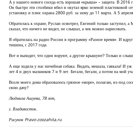
А у нашего нового соседа есть хорошая «крыша» – защита. В 2016 г
Он быстро эти столбики вбил и окутал ярко зеленой пластиковой сет
установку и плюс охрана 2800 руб. за зиму до 11 марта. А 5 апреля 
Обратилась к охране, Руслан осмотрел, Евгений только заступил, а М
сказал, что ничего не видел, не слышал, а чек можно нарисовать.
Я обратилась на радио России в программу «Разное время». И вдруг 
тишина, с 2017 года.
Вот и выходит, что одни воруют, а другие крышуют? Только и слышн
А еще ходила у нас ничейная собака. Видать, мешала, гавкала! И уж
лет 4 и двух мальчиков 7 и 9 лет. Бегали, бегали, а потом на мой уч
Возле моего дома образовалось грязное «море», полагаю, из-под сосе
свою дачу?
Людмила Ашуева, 78 лет,
г. Владивосток.
Рисунок Pravo-zoozahita.ru