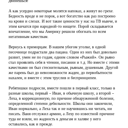
двинешься!
А как усердно некоторые молятся напоказ, а живут во грехе.
Бедность вроде и не порок, а вот богатство как раз построено
на крови и слезах. И вот такие ценности у нас на ТВ нынче, и
этим кичатся при народной-то нищете. Порой складывается
впечатление, что мы Америку решили обогнать по всем
негативным качествам.
Вернусь к приморцам. В нашем убогом уголке, в одной
песочнице подрастали два пацана. Один из них был довольно
развит, умен не по годам, одним словом «Рыжий». Он рьяно
стал проявлять себя в чтении, писании и т.д. Но вместе с этими
качествами он был стеснительным, рьяным, душевным. Другой
же парень был до невозможности жаден, до первобытности
нахален, и вместе с этим труслив и беспринципен.
Ребятишки подросли, вместе пошли в первый класс, только в
разные школы, первый – Иван, в обычную школу, а второй –
Леха, в коррекционную, по причине обнаруженной болезни,
определенной степени дебильности. Школы они закончили,
Иван нормально, а Леха так и не научившись ни читать, ни
писать. Ваня отслужил армию, а Леху по известной причине
туда не взяли, но жадность к деньгам и халяве у него
оставались, как и прежде.