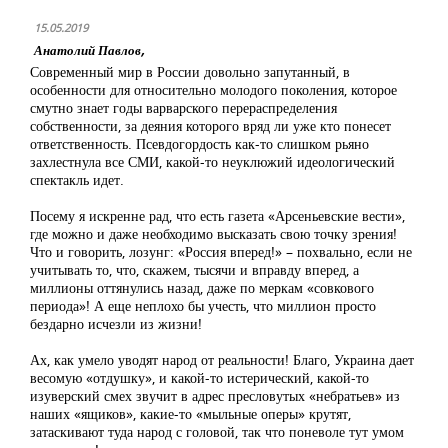
15.05.2019
Анатолий Павлов,
Современный мир в России довольно запутанный, в
особенности для относительно молодого поколения, которое
смутно знает годы варварского перераспределения
собственности, за деяния которого вряд ли уже кто понесет
ответственность. Псевдогордость как-то слишком рьяно
захлестнула все СМИ, какой-то неуклюжий идеологический
спектакль идет.
Посему я искренне рад, что есть газета «Арсеньевские вести»,
где можно и даже необходимо высказать свою точку зрения!
Что и говорить, лозунг: «Россия вперед!» – похвально, если не
учитывать то, что, скажем, тысячи и вправду вперед, а
миллионы оттянулись назад, даже по меркам «совкового
периода»! А еще неплохо бы учесть, что миллион просто
бездарно исчезли из жизни!
Ах, как умело уводят народ от реальности! Благо, Украина дает
весомую «отдушку», и какой-то истерический, какой-то
изуверский смех звучит в адрес пресловутых «небратьев» из
наших «ящиков», какие-то «мыльные оперы» крутят,
затаскивают туда народ с головой, так что поневоле тут умом