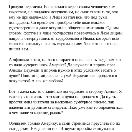
Грянули перемены, Ваня остался верен своим человеческим
качествам, не поддался искушениям, не смог схватить то, что
ему не принадлежало, а Леша хватал все, что под руки
попадалось. Со временем приобрел себе водительское
удостоверение и даже вступил в общество охотников. Одним
словом, фортуна в лице государства повернулась к Лехе лицом,
напрочь отвернувшись от сердобольного Ивана, который всю
свою сознательную жизнь служил людям бесплатно, а теперь
пишет вам.
А «фишка» в том, на кого опирается наша власть, ведь нам как-
то надо «утереть нос» Америке? Да неужели и впрямь прав
Алеша? Неужели и впрямь нужно в этих условиях забыть о
душе? Поистине, мир сошел с ума! Неужели все продается и
покупается? А как же любовь?
Вот и жена как-то с завистью поглядывает в сторону Алеши. Я
считаю, что жизнь – это миг, а душа не продается. Да пусть
простят меня читатели за несколько сумбурное письмо, так
надоели эти двойные стандарты. Надо уже как-то определиться,
в чем наше ускорение, рывок?
Обливаем грязью Америку, а сами стремимся преуспеть по их
стандартам. Ежедневно по ТВ звучат просьбы скинуться и