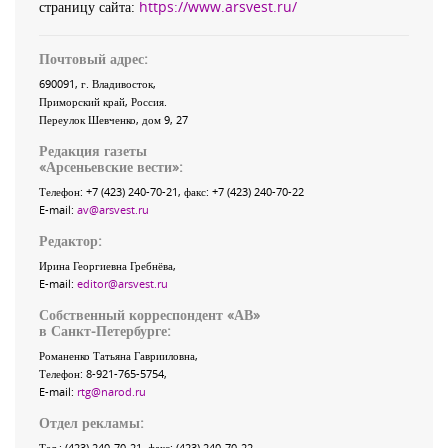
страницу сайта:
https://www.arsvest.ru/
Почтовый адрес:
690091
, г.
Владивосток
,
Приморский край
,
Россия
.
Переулок Шевченко
, дом 9, 27
Редакция газеты
«
Арсеньевские вести
»:
Телефон:
+7 (423) 240-70-21
, факс:
+7 (423) 240-70-22
E-mail:
av@arsvest.ru
Редактор:
Ирина Георгиевна Гребнёва,
E-mail:
editor@arsvest.ru
Собственный корреспондент «АВ»
в Санкт-Петербурге:
Романенко Татьяна Гаврииловна,
Телефон: 8-921-765-5754,
E-mail:
rtg@narod.ru
Отдел рекламы:
Тел.: (423) 240-70-21, факс: (423) 240-70-22