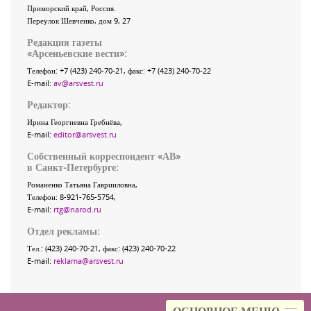
Приморский край
,
Россия
.
Переулок Шевченко
, дом 9, 27
Редакция газеты
«
Арсеньевские вести
»:
Телефон:
+7 (423) 240-70-21
, факс:
+7 (423) 240-70-22
E-mail:
av@arsvest.ru
Редактор:
Ирина Георгиевна Гребнёва,
E-mail:
editor@arsvest.ru
Собственный корреспондент «АВ»
в Санкт-Петербурге:
Романенко Татьяна Гаврииловна,
Телефон: 8-921-765-5754,
E-mail:
rtg@narod.ru
Отдел рекламы:
Тел.: (423) 240-70-21, факс: (423) 240-70-22
E-mail:
reklama@arsvest.ru