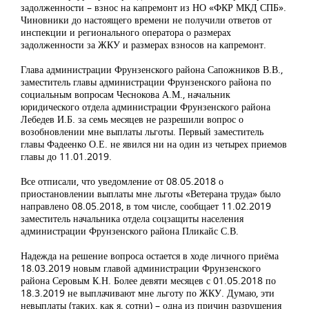
задолженности – взнос на капремонт из НО «ФКР МКД СПБ».
Чиновники до настоящего времени не получили ответов от
инспекции и регионального оператора о размерах
задолженности за ЖКУ и размерах взносов на капремонт.
Глава администрации Фрунзенского района Сапожников В.В.,
заместитель главы администрации Фрунзенского района по
социальным вопросам Чеснокова А.М., начальник
юридического отдела администрации Фрунзенского района
Лебедев И.Б. за семь месяцев не разрешили вопрос о
возобновлении мне выплаты льготы. Первый заместитель
главы Фадеенко О.Е. не явился ни на один из четырех приемов
главы до 11.01.2019.
Все отписали, что уведомление от 08.05.2018 о
приостановлении выплаты мне льготы «Ветерана труда» было
направлено 08.05.2018, в том числе, сообщает 11.02.2019
заместитель начальника отдела соцзащиты населения
администрации Фрунзенского района Пликайс С.В.
Надежда на решение вопроса остается в ходе личного приёма
18.03.2019 новым главой администрации Фрунзенского
района Серовым К.Н. Более девяти месяцев с 01.05.2018 по
18.3.2019 не выплачивают мне льготу по ЖКУ. Думаю, эти
невыплаты (таких, как я, сотни) – одна из причин разрушения