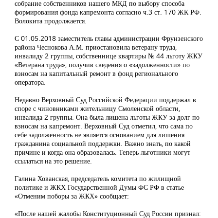
собрание собственников нашего МКД по выбору способа
формирования фонда капремонта согласно ч.3 ст. 170 ЖК РФ.
Волокита продолжается.
С 01.05.2018 заместитель главы администрации Фрунзенского
района Чеснокова А.М. приостановила ветерану труда,
инвалиду 2 группы, собственнице квартиры № 44 льготу ЖКУ
«Ветерана труда», получив сведения о «задолженности» по
взносам на капитальный ремонт в фонд регионального
оператора.
Недавно Верховный Суд Российской Федерации поддержал в
споре с чиновниками жительницу Смоленской области,
инвалида 2 группы. Она была лишена льготы ЖКУ за долг по
взносам на капремонт. Верховный Суд отметил, что сама по
себе задолженность не является основанием для лишения
гражданина социальной поддержки. Важно знать, по какой
причине и когда она образовалась. Теперь льготники могут
ссылаться на это решение.
Галина Хованская, председатель комитета по жилищной
политике и ЖКХ Государственной Думы ФС РФ в статье
«Отменим поборы за ЖКХ» сообщает:
«После нашей жалобы Конституционный Суд России признал: