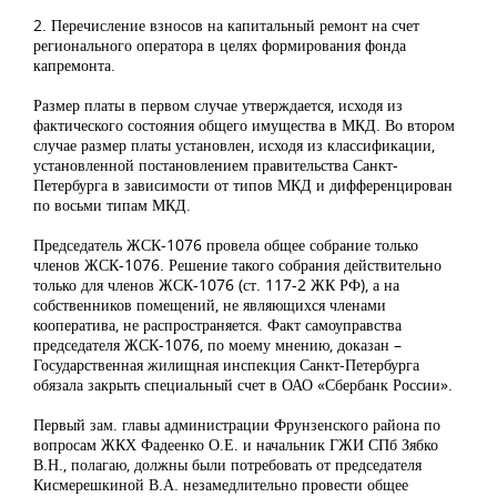
2. Перечисление взносов на капитальный ремонт на счет
регионального оператора в целях формирования фонда
капремонта.
Размер платы в первом случае утверждается, исходя из
фактического состояния общего имущества в МКД. Во втором
случае размер платы установлен, исходя из классификации,
установленной постановлением правительства Санкт-
Петербурга в зависимости от типов МКД и дифференцирован
по восьми типам МКД.
Председатель ЖСК-1076 провела общее собрание только
членов ЖСК-1076. Решение такого собрания действительно
только для членов ЖСК-1076 (ст. 117-2 ЖК РФ), а на
собственников помещений, не являющихся членами
кооператива, не распространяется. Факт самоуправства
председателя ЖСК-1076, по моему мнению, доказан –
Государственная жилищная инспекция Санкт-Петербурга
обязала закрыть специальный счет в ОАО «Сбербанк России».
Первый зам. главы администрации Фрунзенского района по
вопросам ЖКХ Фадеенко О.Е. и начальник ГЖИ СПб Зябко
В.Н., полагаю, должны были потребовать от председателя
Кисмерешкиной В.А. незамедлительно провести общее