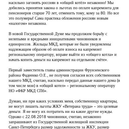
насильно загонять россиян в «общий котёл» незаконно! Мы
добились принятия закона о льготах по оплате капремонта для
пенсионеров старше 70 лет, отменить тому, кому за 80. Но все
это полумеры! Сама практика обложения россиян новым
«налогом» незаконна.
В новой Государственной Думе мы продолжим борьбу с
нелепыми и вредными инициативами чиновников и
единороссов. Жильцы МКД, которые не были уведомлены
надлежащим образом об оплате взноса на капремонт
региональному оператору, вправе выйти из «общего котла» и
начать копить деньги на капремонт на отдельном счёте».
Первый заместитель главы администрации Фрунзенского
района Фадеенко О.Е., не получив согласия всех собственников
нашего МКД, считаю, насильно передал данные нашего дома (в
том числе мои) в «общий котел» – региональному оператору
НО «ФКР МКД СПб».
Думаю, ни при каких условиях меня, собственницу квартиры,
не могут лишить льготы ЖКУ «Ветерана труда» – это целевые
деньги. Я не могу их потратить ни на какие другие нужды.
Однако с 22.08.2018 чиновники, считаю, незаконно
запрашивают из Государственной жилищной инспекции
Санкт-Петербурга размер задолженности за ЖКУ, размер