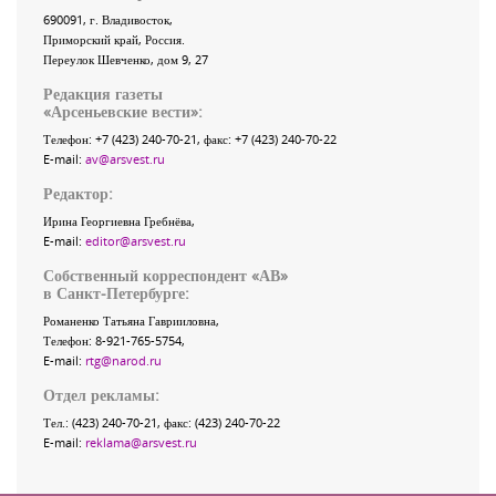
690091
, г.
Владивосток
,
Приморский край
,
Россия
.
Переулок Шевченко
, дом 9, 27
Редакция газеты
«
Арсеньевские вести
»:
Телефон:
+7 (423) 240-70-21
, факс:
+7 (423) 240-70-22
E-mail:
av@arsvest.ru
Редактор:
Ирина Георгиевна Гребнёва,
E-mail:
editor@arsvest.ru
Собственный корреспондент «АВ»
в Санкт-Петербурге:
Романенко Татьяна Гаврииловна,
Телефон: 8-921-765-5754,
E-mail:
rtg@narod.ru
Отдел рекламы:
Тел.: (423) 240-70-21, факс: (423) 240-70-22
E-mail:
reklama@arsvest.ru