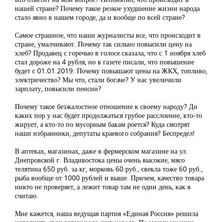
нашей стране? Почему такое резкое ухудшение жизни народа
стало явно в нашем городе, да и вообще по всей стране?
Самое страшное, что наши журналисты все, что происходит в
стране, умалчивают. Почему так сильно повысили цену на
хлеб? Продавец с горечью в голосе сказала, что с 1 ноября хлеб
стал дороже на 4 рубля, но в газете писали, что повышение
будет с 01.01.2019. Почему повышают цены на ЖКХ, топливо,
электричество? Мы что, стали богаче? У нас увеличили
зарплату, повысили пенсии?
Почему такое безжалостное отношение к своему народу? До
каких пор у нас будет продолжаться грубое расслоение, кто-то
жирует, а кто-то по мусорным бакам роется? Куда смотрят
наши избранники, депутаты краевого собрания? Беспредел!
В аптеках, магазинах, даже в фермерском магазине на ул.
Днепровской г. Владивостока цены очень высокие, мясо
телятина 650 руб. за кг, морковь 60 руб., свекла тоже 60 руб.,
рыба вообще от 1000 рублей и выше. Причем, качество товара
никто не проверяет, а лежит товар там не один день, как я
считаю.
Мне кажется, наша ведущая партия «Единая Россия» решила